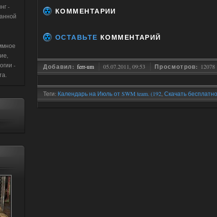
нг -
КОММЕНТАРИИ
данной
ОСТАВЬТЕ
КОММЕНТАРИЙ
ммное
ие,
огии -
Добавил:
ferr-um
05.07.2011, 09:53
Просмотров:
12078
та.
Теги:
Календарь на Июль от SWM team. (192
,
Скачать бесплатно
Июль ТЕМАТИКА СТАЛКЕР