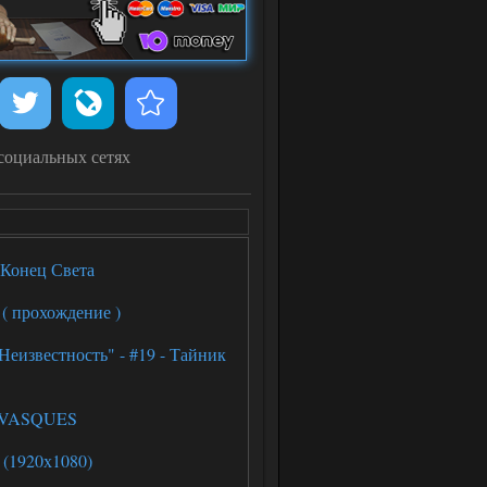
социальных сетях
 Конец Света
( прохождение )
еизвестность" - #19 - Тайник
N VASQUES
(1920х1080)