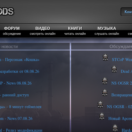
Кон
Вы
ФОРУМ
ВИДЕО
КНИГИ
МУЗЫКА
обсуждение
смотреть онлайн
читать онлайн
слушать онлайн
см
 новости
Обсуждае
а - Персонаж «Кошка»
STCoP Weapo
азработки от 08.08.26
Dead A
P - News 08.08.26
NS OGSR 20
- ранний доступ
Возвращение
» - 8 минут геймплея
NS OGSR - 02.
m - News 07.08.26
Новый Арсена
l - Релиз модификации
Hardco