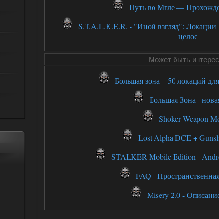
Путь во Мгле — Прохождени
S.T.A.L.K.E.R. - "Иной взгляд": Локации
целое
Может быть интерес
Большая зона – 50 локаций дл
Большая Зона - нова
Shoker Weapon Mo
Lost Alpha DCE + Gunsl
STALKER Mobile Edition - Andro
FAQ - Пространственная
Misery 2.0 - Описани