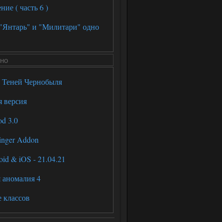
е ( часть 6 )
 "Янтарь" и "Милитари" одно
но
я Теней Чернобыля
я версия
d 3.0
inger Addon
id & iOS - 21.04.21
 аномалия 4
е классов