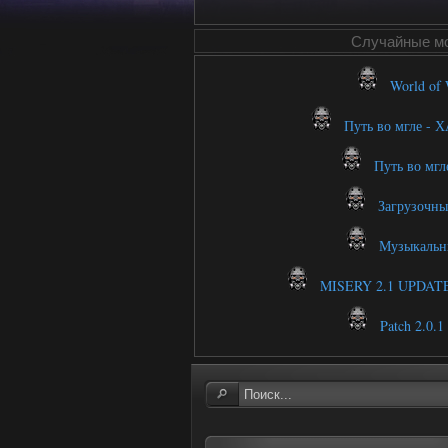
Случайные м
World of 
Путь во мгле - Х
Путь во мгле
Загрузочны
Музыкальн
MISERY 2.1 UPDATE (
Patch 2.0.1