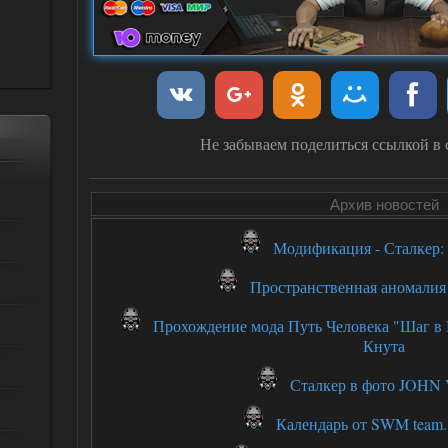
Не забываем поделиться ссылкой в 
Архив новостей
Модификация - Сталкер:
Пространственная аномалия 
Прохождение мода Путь Человека "Шаг в Н
Кнута
Сталкер в фото JOH
Календарь от SWM team. 