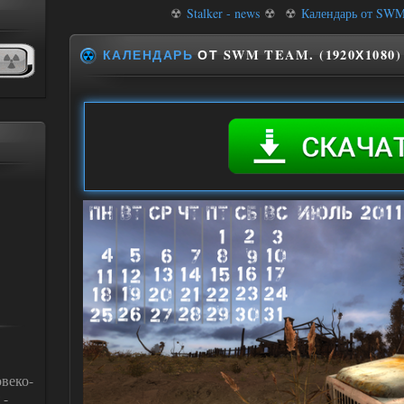
☢
Stalker - news
☢
☢
Календарь от SWM 
КАЛЕНДАРЬ
ОТ SWM TEAM. (1920Х1080)
веко-
 -