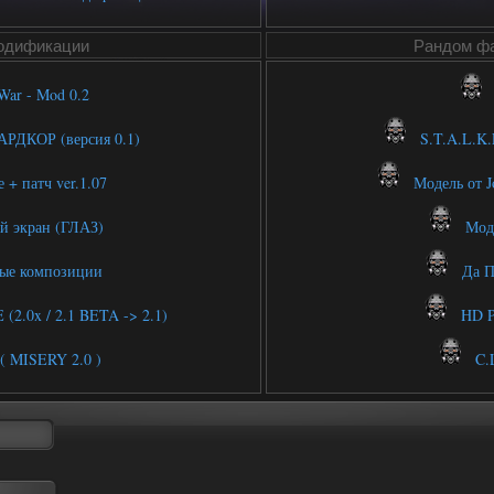
одификации
Рандом фа
War - Mod 0.2
АРДКОР (версия 0.1)
S.T.A.L.K.
 + патч ver.1.07
Модель от J
й экран (ГЛАЗ)
Моде
ые композиции
Да П
2.0x / 2.1 BETA -> 2.1)
HD Pr
 ( MISERY 2.0 )
C.L