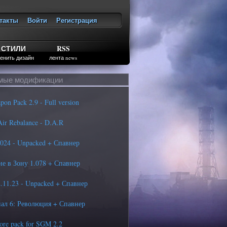
такты
Войти
Регистрация
ход
СТИЛИ
RSS
енить дизайн
лента news
мые модификации
n Pack 2.9 - Full version
ir Rebalance - D.A.R
24 - Unpacked + Спавнер
 в Зону 1.078 + Спавнер
11.23 - Unpacked + Спавнер
л 6: Революция + Спавнер
re pack for SGM 2.2