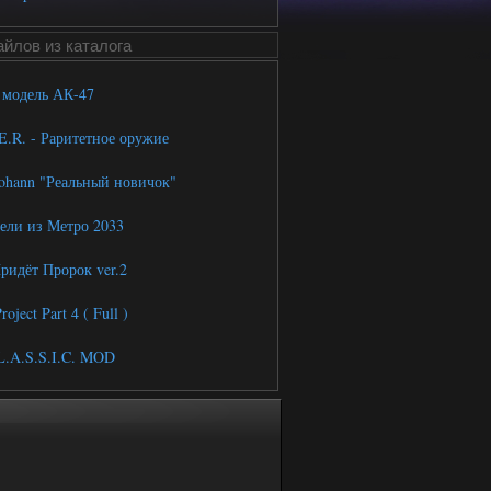
йлов из каталога
модель АК-47
E.R. - Раритетное оружие
ohann "Реальный новичок"
ли из Метро 2033
ридёт Пророк ver.2
oject Part 4 ( Full )
.A.S.S.I.C. MOD