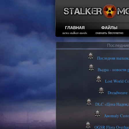
ГЛАВНАЯ
ФАЙЛЫ
news stalker-mods
скачать бесплатно
Последние
Последняя вылазк
Выдра - новости р
Lost World Co
Dreadweave 
DLC «Цена Надежды
Anomaly Custo
OGSR Flora Overhau