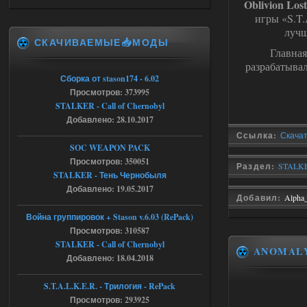
Oblivion Los
игры «S.T.
Stalker-Mods-Clan-su
17:25
лучш
СКАЧИВАЕМЫЕ📥МОДЫ
Главная
Доступно только для пользователей
разрабатывал
Сборка от stason174 - 6.02
04.08.2026
Ответить ➤
Просмотров: 373995
STALKER - Call of Chernobyl
Объединенный Пак 2 + OGSR +
Добавлено: 28.10.2017
STCoP WP 3.4
Ссылка:
Скачать
SOC WEAPON PACK
Stalker-Mods-Clan-su
17:19
Просмотров: 350051
Раздел:
STALKE
STALKER - Тень Чернобыля
Доступно только для пользователей
Добавлено: 19.05.2017
Добавил:
Alpha
04.08.2026
Ответить ➤
Война группировок + Stason v.6.03 (RePack)
Просмотров: 310587
Объединенный Пак 2 + OGSR +
STALKER - Call of Chernobyl
ANOMAL
STCoP WP 3.4
Добавлено: 18.04.2018
Stalker-Mods-Clan-su
17:08
S.T.A.L.K.E.R. - Трилогия - RePack
Просмотров: 293925