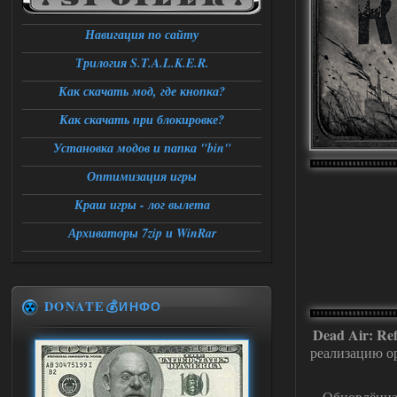
Навигация по сайту
Трилогия S.T.A.L.K.E.R.
Как скачать мод, где кнопка?
Как скачать при блокировке?
Установка модов и папка "bin"
Оптимизация игры
Краш игры - лог вылета
Архиваторы 7zip и WinRar
DONATE💰ИНФО
Dead Air: Re
реализацию о
Обновлённая