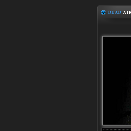
ANOMALY ※ MEDIUM 7.0
DEAD
AIR
Stalker-Mods-Clan-su
19:14
Доступно только для пользователей
03.08.2026
Ответить ➤
Improved Weapon Pack (I.W.P.) - UPD
30.12.25
Stalker-Mods-Clan-su
11:00
Глобальный патч от
31.07.2026.
Устанавливать только
поверх финальной версии все в одном
(Standalone Final) от 29.12.2025!
Доступно только для пользователей
03.08.2026
Ответить ➤
ANOMALY ※ MEDIUM 7.0