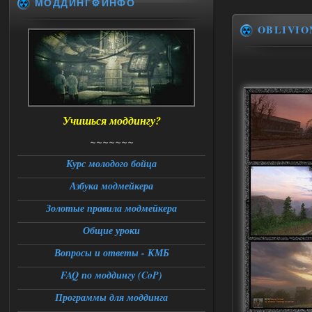
МОДДИНГ⚙️ИНФО
Доступно только для пользователей
OBLIVIO
06.08.2026
Ответить ➤
Universal Teleport v2.0
DEDULYA-1967
13:56
Учишься моддингу?
Доступно только для пользователей
~~~~~~~
06.08.2026
Ответить ➤
Курс молодого бойца
Азбука модмейкера
Universal Teleport v2.0
Золотые правила модмейкера
Stalker-Mods-Clan-su
12:26
Общие уроки
Доступно только для пользователей
Вопросы и ответы - КМБ
FAQ по моддингу (CoP)
06.08.2026
Ответить ➤
Программы для моддинга
Universal Teleport v2.0