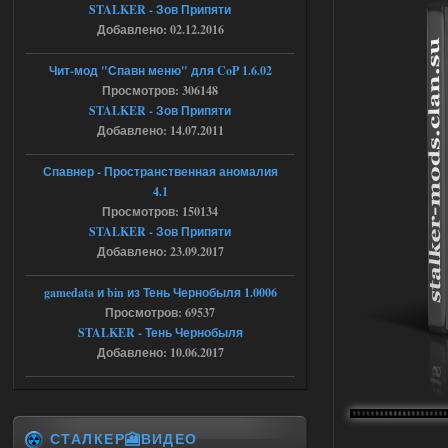
Доступно только для пользователей
STALKER - Зов Припяти
Добавлено: 02.12.2016
04.08.2026
Ответить ➤
Чит-мод "Спавн меню" для CoP 1.6.02
Объединенный Пак 2 + OGSR +
Просмотров: 306148
STALKER - Зов Припяти
STCoP WP 3.4
Добавлено: 14.07.2011
Stalker-Mods-Clan-su
16:48
Спавнер - Пространственная аномалия
Доступно только для пользователей
4.1
Просмотров: 150134
STALKER - Зов Припяти
04.08.2026
Ответить ➤
Добавлено: 23.09.2017
Объединенный Пак 2 + OGSR +
gamedata и bin из Тень Чернобыля 1.0006
STCoP WP 3.4
Просмотров: 69537
STALKER - Тень Чернобыля
andreyforest1993
15:33
Добавлено: 10.06.2017
вот ещё этот же трелер с
вашего сайта, https://stalker-
mods.su/news/op_2_ogsr_stcop_wp_3_4
_trejler_2022/2022-11-30-6818
04.08.2026
Ответить ➤
СТАЛКЕР🎦ВИДЕО