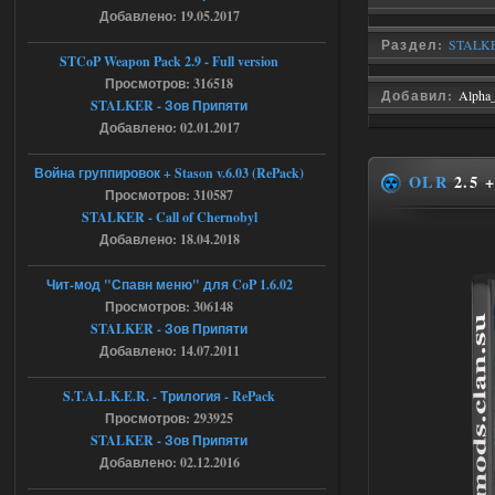
Engine\OGSR-
Добавлено: 19.05.2017
Engine\ogsr_engine\COMMON_AI\scrip
t_engine.cpp
Раздел:
STALKER
[error]Line : 75
STCoP Weapon Pack 2.9 - Full version
[error]Description :
Просмотров: 316518
[CScriptEngine::lua_pcall_failed]: ... -
Добавил:
Alpha
shadow of
STALKER - Зов Припяти
chernobyl\gamedata\scripts\xr_camper.sc
Добавлено: 02.01.2017
ript:510: attempt to index local 'manager'
(a nil value)
Вылет после захода в Припять.
Война группировок + Stason v.6.03 (RePack)
OLR
2.5 
Просмотров: 310587
05.08.2026
Ответить ➤
STALKER - Call of Chernobyl
Добавлено: 18.04.2018
Скованные одной цепью
r4908778
18:37
Чит-мод "Спавн меню" для CoP 1.6.02
с избавлением от баласта,
Просмотров: 306148
доходяга.
STALKER - Зов Припяти
Добавлено: 14.07.2011
05.08.2026
Ответить ➤
S.T.A.L.K.E.R. - Трилогия - RePack
Просмотров: 293925
Путь во мгле + GUNSLINGER mod
STALKER - Зов Припяти
Stalker-Mods-Clan-su
16:57
Добавлено: 02.12.2016