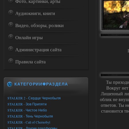
Фото, картинки, арты
Аудиокниги, книги
Видео, обзоры, ролики
Онлайн игры
Администрация сайта
Правила сайта
Ты приходи
КАТЕГОРИИ✾РАЗДЕЛА
Вокруг нет
Лишенный лица
STALKER 2 - Сердце Чернобыля
облик не внуш
STALKER - Зов Припяти
ответов. Ты н
STALKER - Чистое Небо
становится т
STALKER - Тень Чернобыля
STALKER - Call of Chernobyl
STALKER - Другие платформы