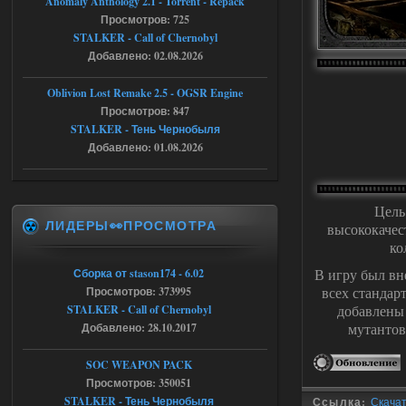
Anomaly Anthology 2.1 - Torrent - Repack
патч я установил после
Просмотров: 725
установки мода, да, ладно,
STALKER - Call of Chernobyl
наверное вы правы придется ожидать
чудо))
Добавлено: 02.08.2026
05.08.2026
Ответить ➤
Oblivion Lost Remake 2.5 - OGSR Engine
Просмотров: 847
Тайна Зоны - Remaster 2026
STALKER - Тень Чернобыля
Stalker-Mods-Clan-su
20:50
Добавлено: 01.08.2026
Доступно только для пользователей
Цель
ЛИДЕРЫ👀ПРОСМОТРА
05.08.2026
Ответить ➤
высококачес
ко
Тайна Зоны - Remaster 2026
В игру был вн
Сборка от stason174 - 6.02
всех стандар
Просмотров: 373995
AndreySA
20:25
добавлены
STALKER - Call of Chernobyl
[05.08.26
мутантов
20:23:10.934] [17468]
Добавлено: 28.10.2017
FATAL ERROR
SOC WEAPON PACK
[error]Expression : FATAL ERROR
[error]Function :
Просмотров: 350051
CScriptEngine::lua_pcall_failed
STALKER - Тень Чернобыля
Ссылка:
Скачать
[error]File : D:\a\OGSR-