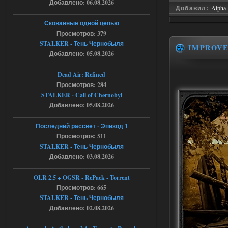
мануалу......
Добавлено: 06.08.2026
Добавил:
Alpha
06.08.2026
Ответить ➤
Скованные одной цепью
Просмотров: 379
Игра для сталкера 21-очко
STALKER - Тень Чернобыля
IMPROV
Добавлено: 05.08.2026
ruslanpyrusov
23:13
как изменить макс сумму
Dead Air: Refined
ставки в файлах чтобы
Просмотров: 284
ставить больше 1 к
STALKER - Call of Chernobyl
05.08.2026
Ответить ➤
Добавлено: 05.08.2026
Тайна Зоны - Remaster 2026
Последний рассвет - Эпизод 1
Просмотров: 511
Stalker-Mods-Clan-su
21:33
STALKER - Тень Чернобыля
Добавлено: 03.08.2026
Доступно только для пользователей
OLR 2.5 + OGSR - RePack - Torrent
05.08.2026
Просмотров: 665
Ответить ➤
STALKER - Тень Чернобыля
Тайна Зоны - Remaster 2026
Добавлено: 02.08.2026
AndreySA
21:28