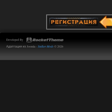
Сборка от stason174 - 6.02
Werdassver
08:38
почему после прохождения
тайны зоны ремкоплеты не
работают?
01.08.2026
Ответить ➤
Developed By
Объединенный Пак 2 + OGSR
Адаптация из Joomla -
Stalker-Mods
© 2026
kulikulikuli
08:27
ну тогда черт его знает, я
помню только, что в конце
игры был кусок сюжета с пантерой, где
игра принудительно выключала
возможность любой телепортации.
01.08.2026
Ответить ➤
Объединенный Пак 2 + OGSR
Сверху
07:33
Дело в том, что с батарейками,
чёрными энергиями и другими
артами телепорты не работают. А
артефакты телепортации, я помню их