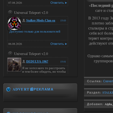
07.08.2026
Ответить ➤
Последний 
«
саге и ст
Universal Teleport v2.0
В 2013 году З
Stalker-Mods-Clan-su
15:03
плотно забл
сталкеры в ст
Доступно только для пользователей
себя всё боле
теряет контро
действуют от
06.08.2026
Ответить ➤
Universal Teleport v2.0
Однако самым 
группировк
DEDULYA-1967
15:01
Я не хотел кого то расстроить
и тем более обидеть, но чтобы
я не ставил для тестов , всё работало на
ура. WINDOWS 11pro\64, озу 16гб,
Ссылка:
Скачат
intel xeon v3 1270 v2, gtx 1050 ti
ADVERT📰РЕКЛАМА
06.08.2026
Ответить ➤
Раздел:
STALKE
Universal Teleport v2.0
Добавил:
Alpha
Stalker-Mods-Clan-su
14:28