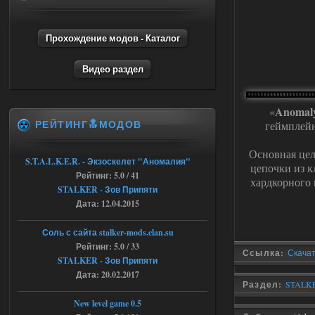
Объединенный Пак 2 + OGSR +
STCoP WP 3.4
Прохождение модов - Каталог
andreyforest1993
15:03
Видео раздел
это и есть эта версия мода
Объединенный Пак 2 + OGSR
+ STCoP WP 3.4, только нет ни каких
анимаций курения и анимаций еды и
Anomaly
«
экзоча как в трелере
РЕЙТИНГ🔝МОДОВ
геймплейн
04.08.2026
Ответить ➤
Основная це
Объединенный Пак 2 + OGSR +
S.T.A.L.K.E.R. - Экзоскелет "Аномалия"
цепочки из к
Рейтинг: 5.0 / 41
STCoP WP 3.4
хардкорного 
STALKER - Зов Припяти
andreyforest1993
15:00
Дата: 12.04.2015
https://rutube.ru/video/50be34
6a53045b746b6f2d80812029a
Соль с сайта stalker-mods.clan.su
3/?r=plemwd
Рейтинг: 5.0 / 33
Ссылка:
Скачать
STALKER - Зов Припяти
04.08.2026
Ответить ➤
Дата: 20.02.2017
Раздел:
STALKER
Объединенный Пак 2 + OGSR +
New level game 0.5
STCoP WP 3.4