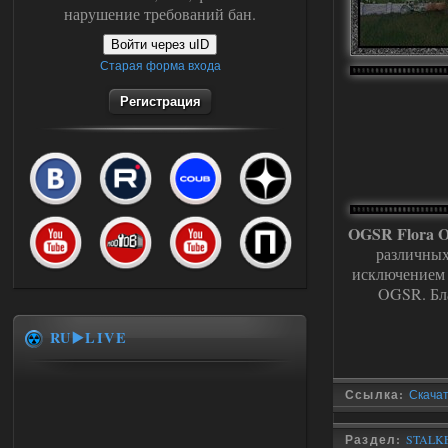
нарушение требований бан.
Войти через uID
Старая форма входа
Регистрация
OGSR Flora O
различных
исключением 
OGSR. Бла
RU▶️LIVE
Ссылка:
Скачат
Раздел:
STALKE