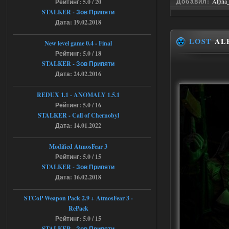
Добавил:
Alpha
Рейтинг: 5.0 / 20
STALKER - Зов Припяти
Stalker-Mods-Clan-su
11:30
Дата: 19.02.2018
Доступно только для пользователей
LOST
ALP
New level game 0.4 - Final
Рейтинг: 5.0 / 18
04.08.2026
Ответить ➤
STALKER - Зов Припяти
Дата: 24.02.2016
Объединенный Пак 2 + OGSR +
STCoP WP 3.4
REDUX 1.1​​​​​​​ - ANOMALY 1.5.1
Рейтинг: 5.0 / 16
andreyforest1993
08:24
STALKER - Call of Chernobyl
там есть опция расшириные
Дата: 14.01.2022
анимации нпс, я поставил
галочку но толку ноль, ни каких
анимаций нет, может это что-то другое,
Modified AtmosFear 3
не известно, больше нет ни каких таких
Рейтинг: 5.0 / 15
кнопок по поводу анимаций
STALKER - Зов Припяти
04.08.2026
Ответить ➤
Дата: 16.02.2018
Последний рассвет - Эпизод 1
STCoP Weapon Pack 2.9 + AtmosFear 3 -
RePack
Stalker-Mods-Clan-su
22:29
Рейтинг: 5.0 / 15
STALKER - Зов Припяти