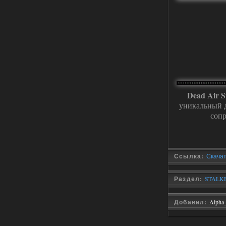
Dvoeshnik
21:30
Хорошая сборка, графон и
детали на высоте не так
мрачно как в других сборках, дождь
барабанит по металу это нечто. Люблю
хардкор по типу Dead Air но здесь он
компромисный не такой жесткий.
Стартовый набор удивил на харде и
выживании такой комбез крутой не
удержался взял его и ножичек. Забавно
получилось, благо тайники спасают.
Поигрался пока немного но уже оч
Dead Air 
нравится как то так!
уникальный д
02.08.2026
Ответить ➤
сопр
Lost Alpha Enhanced Edition 1.3 +
Stalker-Mods-Clan-su
12:09
Ссылка:
Скачат
Доступно только для пользователей
Раздел:
STALKER
02.08.2026
Ответить ➤
Добавил:
Alpha
Improved Weapon Pack (I.W.P.) - UPD