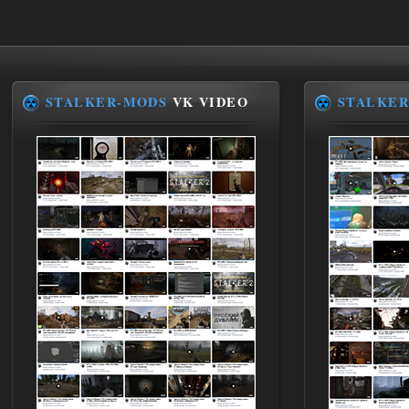
30.12.25
Werdassver
06:36
хорош мод! задания
прикольно!
STALKER-MODS
VK VIDEO
STALKER
02.08.2026
Ответить ➤
Oblivion Lost Remake 2.5 - OGSR
Engine
Stalker-Mods-Clan-su
14:16
Доступно только для пользователей
01.08.2026
Ответить ➤
Oblivion Lost Remake 2.5 - OGSR
Engine
kulikulikuli
13:19
а где здесь огср? я на скринах