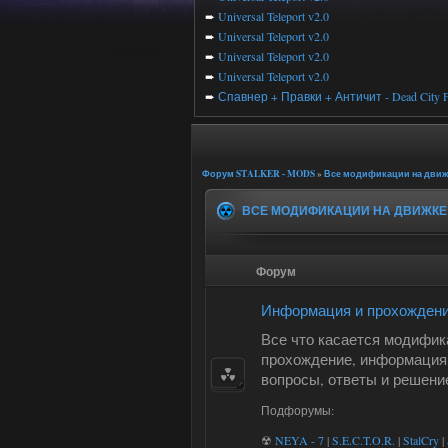
➨
Universal Teleport v2.0
➨
Universal Teleport v2.0
➨
Universal Teleport v2.0
➨
Universal Teleport v2.0
➨
Спавнер + Правки + Античит - Dead City F
Форум STALKER - MODS
»
Все модификации на движк
ВСЕ МОДИФИКАЦИИ НА ДВИЖКЕ
Форум
Информация и прохождени
Все что касается модифик
прохождение, информация,
вопросы, ответы и решени
Подфорумы:
☢
NEYA - 7
|
S.E.C.T.O.R.
|
StalCry
|