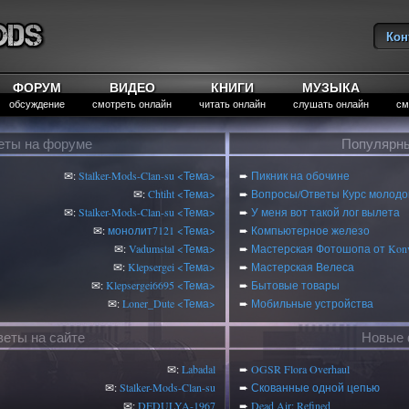
Кон
Вы
ФОРУМ
ВИДЕО
КНИГИ
МУЗЫКА
обсуждение
смотреть онлайн
читать онлайн
слушать онлайн
см
еты на форуме
Популярны
✉:
Stalker-Mods-Clan-su
<Тема>
➨
Пикник на обочине
✉:
Chtiht
<Тема>
➨
Вопросы/Ответы Курс молодог
✉:
Stalker-Mods-Clan-su
<Тема>
➨
У меня вот такой лог вылета
✉:
монолит7121
<Тема>
➨
Компьютерное железо
✉:
Vadumstal
<Тема>
➨
Мастерская Фотошопа от Konv
✉:
Klepsergei
<Тема>
➨
Мастерская Велеса
✉:
Klepsergei6695
<Тема>
➨
Бытовые товары
✉:
Loner_Dute
<Тема>
➨
Мобильные устройства
веты на сайте
Новые 
✉:
Labadal
➨
OGSR Flora Overhaul
✉:
Stalker-Mods-Clan-su
➨
Скованные одной цепью
✉:
DEDULYA-1967
➨
Dead Air: Refined