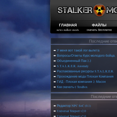
ГЛАВНАЯ
ФАЙЛЫ
news stalker-mods
скачать бесплатно
Последние отв
➨
У меня вот такой лог вылета
➨
Вопросы/Ответы Курс молодого бойца.
➨
Объединенный Пак 2.2
➨
S.T.A.L.K.E.R. Anomaly
➨
Распакованные ресурсы S.T.A.L.K.E.R.
➨
Прохождение мода Плохая Компания
➨
ГИД - Плохая компания 2: Масон
➨
Как скачать с TeraBox
Последние от
➨
Редактор NPC SoC (0.1)
➨
Universal Teleport v2.0
➨
Universal Teleport v2.0