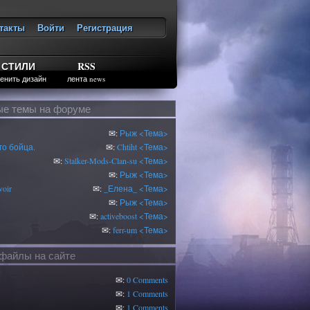
такты
Войти
Регистрация
ход
СТИЛИ
RSS
енить дизайн
лента news
е темы на форуме
✉:
Рыж
<Тема>
о бойца.
✉:
Chtiht
<Тема>
✉:
Stalker-Mods-Clan-su
<Тема>
✉:
Рыж
<Тема>
oir
✉:
_Елена_
<Тема>
✉:
Рыж
<Тема>
✉:
activeboost
<Тема>
✉:
ferr-um
<Тема>
файлы на сайте
✉:
0 Comments
✉:
1 Comments
✉:
1 Comments