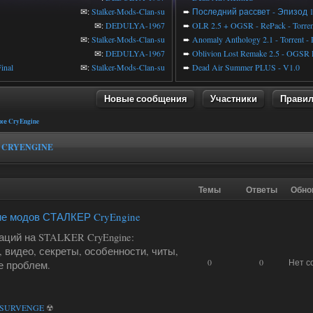
✉:
Stalker-Mods-Clan-su
➨
Последний рассвет - Эпизод 
✉:
DEDULYA-1967
➨
OLR 2.5 + OGSR - RePack - Torren
✉:
Stalker-Mods-Clan-su
➨
Anomaly Anthology 2.1 - Torrent -
✉:
DEDULYA-1967
➨
Oblivion Lost Remake 2.5 - OGSR 
inal
✉:
Stalker-Mods-Clan-su
➨
Dead Air Summer PLUS - V1.0
Новые сообщения
Участники
Прави
е CryEngine
 CRYENGINE
Темы
Ответы
Обно
е модов СТАЛКЕР CryEngine
аций на STALKER CryEngine:
 видео, секреты, особенности, читы,
0
0
Нет с
е проблем.
SURVENGE
☢