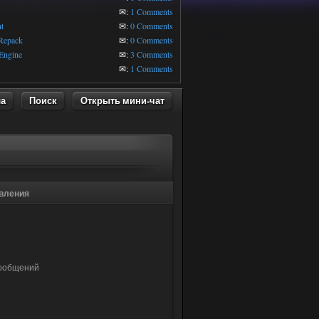
1
✉:
1 Comments
t
✉:
0 Comments
 Repack
✉:
0 Comments
Engine
✉:
3 Comments
✉:
1 Comments
ла
Поиск
Открыть мини-чат
вления
ообщений