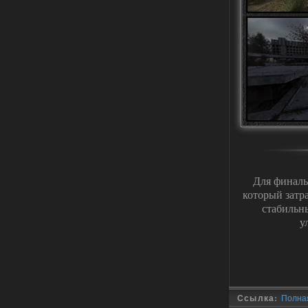
03.08.2026
Ответить ➤
Improved Weapon Pack (I.W.P.) - UPD
30.12.25
Stalker-Mods-Clan-su
11:00
Глобальный патч от
31.07.2026.
Устанавливать только
поверх финальной версии все в одном
(Standalone Final) от 29.12.2025!
Доступно только для пользователей
03.08.2026
Ответить ➤
Для финаль
который затр
ANOMALY ※ MEDIUM 7.0
стабильн
Dvoeshnik
у
21:30
Хорошая сборка, графон и
детали на высоте не так
мрачно как в других сборках, дождь
барабанит по металу это нечто. Люблю
хардкор по типу Dead Air но здесь он
компромисный не такой жесткий.
Стартовый набор удивил на харде и
Ссылка:
Полная
выживании такой комбез крутой не