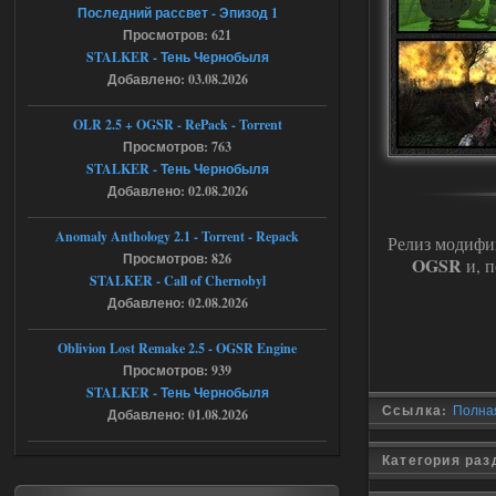
ставки в файлах чтобы
Последний рассвет - Эпизод 1
ставить больше 1 к
Просмотров: 621
STALKER - Тень Чернобыля
05.08.2026
Ответить ➤
Добавлено: 03.08.2026
Тайна Зоны - Remaster 2026
OLR 2.5 + OGSR - RePack - Torrent
Stalker-Mods-Clan-su
21:33
Просмотров: 763
STALKER - Тень Чернобыля
Добавлено: 02.08.2026
Доступно только для пользователей
Anomaly Anthology 2.1 - Torrent - Repack
Релиз модиф
05.08.2026
Ответить ➤
Просмотров: 826
OGSR
и, п
STALKER - Call of Chernobyl
Тайна Зоны - Remaster 2026
Добавлено: 02.08.2026
AndreySA
21:28
Oblivion Lost Remake 2.5 - OGSR Engine
патч я установил после
установки мода, да, ладно,
Просмотров: 939
наверное вы правы придется ожидать
STALKER - Тень Чернобыля
чудо))
Ссылка:
Полная
Добавлено: 01.08.2026
05.08.2026
Ответить ➤
Категория ра
Тайна Зоны - Remaster 2026