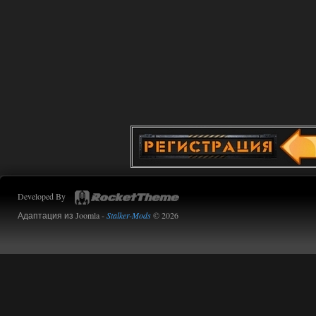
Stalker-Mods-Clan-su
11:01
Доступно только для пользователей
01.08.2026
Ответить ➤
Сборка от stason174 - 6.02
Stalker-Mods-Clan-su
10:43
Доступно только для пользователей
01.08.2026
Ответить ➤
Developed By
Сборка от stason174 - 6.02
Адаптация из Joomla -
Stalker-Mods
© 2026
Werdassver
08:38
почему после прохождения
тайны зоны ремкоплеты не
работают?
01.08.2026
Ответить ➤