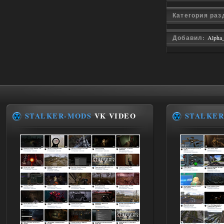
удержался взял его и ножичек. Забавно
получилось, благо тайники спасают.
Категория ра
Поигрался пока немного но уже оч
нравится как то так!
Добавил:
Alpha
02.08.2026
Ответить ➤
Lost Alpha Enhanced Edition 1.3 +
Stalker-Mods-Clan-su
12:09
Доступно только для пользователей
STALKER-MODS
VK VIDEO
STALKER
02.08.2026
Ответить ➤
Improved Weapon Pack (I.W.P.) - UPD
30.12.25
Werdassver
06:36
хорош мод! задания
прикольно!
02.08.2026
Ответить ➤