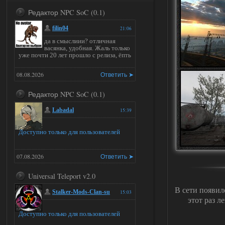
Редактор NPC SoC (0.1)
filin04
21:06
да в смыслиии? отличная
васянка, удобная. Жаль только
уже почти 20 лет прошло с релиза, ёпть
08.08.2026
Ответить ➤
Редактор NPC SoC (0.1)
Labadal
15:39
Доступно только для пользователей
07.08.2026
Ответить ➤
Universal Teleport v2.0
В сети появил
Stalker-Mods-Clan-su
15:03
этот раз л
Доступно только для пользователей