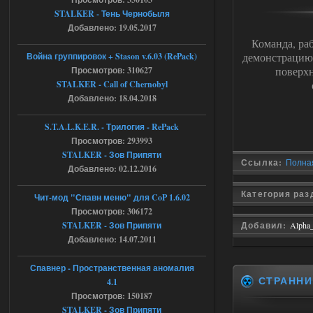
Объединенный Пак 2 + OGSR +
STALKER - Тень Чернобыля
STCoP WP 3.4
Добавлено: 19.05.2017
Команда, ра
Stalker-Mods-Clan-su
17:19
демонстрацию 
Война группировок + Stason v.6.03 (RePack)
поверхн
Просмотров: 310627
Доступно только для пользователей
STALKER - Call of Chernobyl
Добавлено: 18.04.2018
04.08.2026
Ответить ➤
S.T.A.L.K.E.R. - Трилогия - RePack
Просмотров: 293993
Объединенный Пак 2 + OGSR +
STALKER - Зов Припяти
STCoP WP 3.4
Ссылка:
Полная 
Добавлено: 02.12.2016
Stalker-Mods-Clan-su
17:08
Категория ра
Чит-мод "Спавн меню" для CoP 1.6.02
Просмотров: 306172
Доступно только для пользователей
STALKER - Зов Припяти
Добавил:
Alpha
Добавлено: 14.07.2011
04.08.2026
Ответить ➤
Спавнер - Пространственная аномалия
Объединенный Пак 2 + OGSR +
СТРАННИ
4.1
STCoP WP 3.4
Просмотров: 150187
STALKER - Зов Припяти