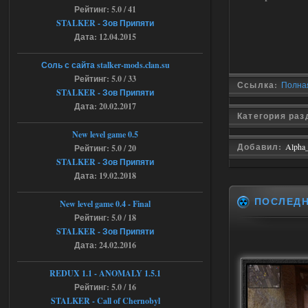
Рейтинг: 5.0 / 41
экзоча как в трелере
STALKER - Зов Припяти
04.08.2026
Ответить ➤
Дата: 12.04.2015
Объединенный Пак 2 + OGSR +
Соль с сайта stalker-mods.clan.su
STCoP WP 3.4
Рейтинг: 5.0 / 33
Ссылка:
Полная
STALKER - Зов Припяти
andreyforest1993
15:00
Дата: 20.02.2017
https://rutube.ru/video/50be34
Категория ра
6a53045b746b6f2d80812029a
3/?r=plemwd
New level game 0.5
Добавил:
Alpha
Рейтинг: 5.0 / 20
04.08.2026
Ответить ➤
STALKER - Зов Припяти
Дата: 19.02.2018
Объединенный Пак 2 + OGSR +
ПОСЛЕД
STCoP WP 3.4
New level game 0.4 - Final
Рейтинг: 5.0 / 18
Stalker-Mods-Clan-su
11:30
STALKER - Зов Припяти
Дата: 24.02.2016
Доступно только для пользователей
REDUX 1.1​​​​​​​ - ANOMALY 1.5.1
Рейтинг: 5.0 / 16
04.08.2026
Ответить ➤
STALKER - Call of Chernobyl