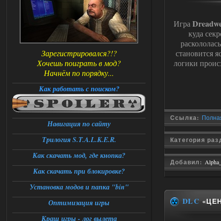
Dreadwe
Игра
куда сек
раскололас
Зарегистрировался?!?
становится я
Хочешь поиграть в мод?
логики происх
Начнём по порядку...
Как работать с поиском?
Ссылка:
Полная
Навигация по сайту
Трилогия S.T.A.L.K.E.R.
Категория ра
Как скачать мод, где кнопка?
Добавил:
Alpha
Как скачать при блокировке?
Установка модов и папка "bin"
DLC
«ЦЕН
Оптимизация игры
Краш игры - лог вылета