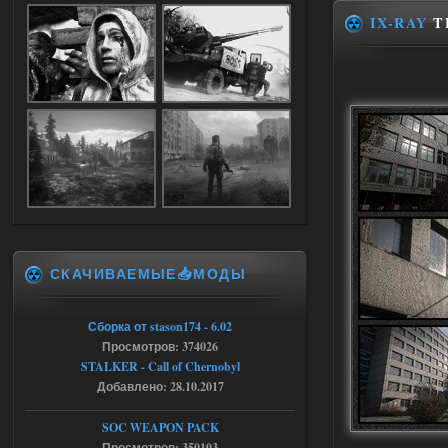
где пароль?
IX-RAY
TE
05.08.2026
Ответить ➤
Dead Air: Refined
Stalker-Mods-Clan-su
09:03
Доступно только для пользователей
05.08.2026
Ответить ➤
СКАЧИВАЕМЫЕ📥МОДЫ
Объединенный Пак 2 + OGSR +
STCoP WP 3.4
Сборка от stason174 - 6.02
Stalker-Mods-Clan-su
17:25
Просмотров: 374026
STALKER - Call of Chernobyl
Доступно только для пользователей
Добавлено: 28.10.2017
04.08.2026
Ответить ➤
SOC WEAPON PACK
Просмотров: 350103