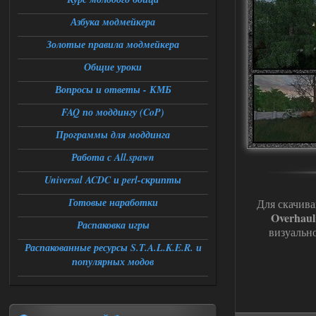
Азбука модмейкера
Доступно только для пользователей
Золотые правила модмейкера
06.08.2026
Ответить ➤
Общие уроки
Universal Teleport v2.0
Вопросы и ответы - КМБ
FAQ по моддингу (CoP)
Stalker-Mods-Clan-su
12:26
Программы для моддинга
Доступно только для пользователей
Работа с All.spawn
06.08.2026
Ответить ➤
Universal ACDC и perl-скрипты
Готовые наработки
Universal Teleport v2.0
Для скачива
Overhaul
Распаковка игры
DEDULYA-1967
12:21
визуальн
Поставил на чистый сталкер
Распакованные ресурсы S.T.A.L.K.E.R. и
10006, сразу
популярных модов
вылет [error]Arguments :
msg_box_kicked_by_server:picture
06.08.2026
Ответить ➤