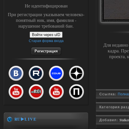
Не идентифицирован
При регистрации указываем человеко-
понятный ник, имя, фамилия -
нарушение требований бан.
Войти через uID
Старая форма входа
Для недавно
кадра. Пр
Регистрация
проекта, 
Ссылка:
Полная
Категория ра
RU▶️LIVE
Добавил:
Stalke