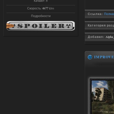
Stalker-Mods-Clan-su
Качают:
5
22:27
Скорость:
4677
kb/s
Доступно только для пользователей
Ссылка:
Полная
Подробности
03.08.2026
Ответить ➤
Категория ра
Объединенный Пак 2 + OGSR +
Добавил:
Alpha
STCoP WP 3.4
andreyforest1993
21:22
Здравствуйте, почему не
IMPROV
Анимаций открытия рюкзака и
использования предметов как в
трелере?
03.08.2026
Ответить ➤
ANOMALY ※ MEDIUM 7.0
Stalker-Mods-Clan-su
19:14
Доступно только для пользователей