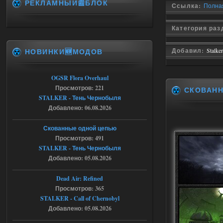
РЕКЛАМНЫЙ📰БЛОК
Спавнер + Правки + Античит - Dead
Ссылка:
Полная
City Final
Категория ра
Stalker-Mods-Clan-su
09:53
НОВИНКИ🆕МОДОВ
Добавил:
Stalke
Доступно только для пользователей
06.08.2026
Ответить ➤
OGSR Flora Overhaul
Просмотров: 221
СКОВАН
Спавнер + Правки + Античит - Dead
STALKER - Тень Чернобыля
Добавлено: 06.08.2026
City Final
Michman1970
09:16
Скованные одной цепью
Что то не работает спавнер,
Просмотров: 491
все устанавливал по
STALKER - Тень Чернобыля
мануалу......
Добавлено: 05.08.2026
06.08.2026
Ответить ➤
Dead Air: Refined
Просмотров: 365
Игра для сталкера 21-очко
STALKER - Call of Chernobyl
ruslanpyrusov
23:13
Добавлено: 05.08.2026
как изменить макс сумму