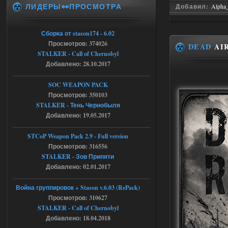
ЛИДЕРЫ👀ПРОСМОТРА
Stalker-Mods-Clan-su
Добавил:
Alpha
20:50
Доступно только для пользователей
Сборка от stason174 - 6.02
Просмотров: 374026
DEAD
AIR
05.08.2026
Ответить ➤
STALKER - Call of Chernobyl
Добавлено: 28.10.2017
Тайна Зоны - Remaster 2026
SOC WEAPON PACK
AndreySA
20:25
Просмотров: 350103
[05.08.26
STALKER - Тень Чернобыля
20:23:10.934] [17468]
Добавлено: 19.05.2017
FATAL ERROR
[error]Expression : FATAL ERROR
STCoP Weapon Pack 2.9 - Full version
[error]Function :
CScriptEngine::lua_pcall_failed
Просмотров: 316556
[error]File : D:\a\OGSR-
STALKER - Зов Припяти
Engine\OGSR-
Engine\ogsr_engine\COMMON_AI\scrip
Добавлено: 02.01.2017
t_engine.cpp
[error]Line : 75
Война группировок + Stason v.6.03 (RePack)
[error]Description :
[CScriptEngine::lua_pcall_failed]: ... -
Просмотров: 310627
shadow of
STALKER - Call of Chernobyl
chernobyl\gamedata\scripts\xr_camper.sc
ript:510: attempt to index local 'manager'
Добавлено: 18.04.2018
(a nil value)