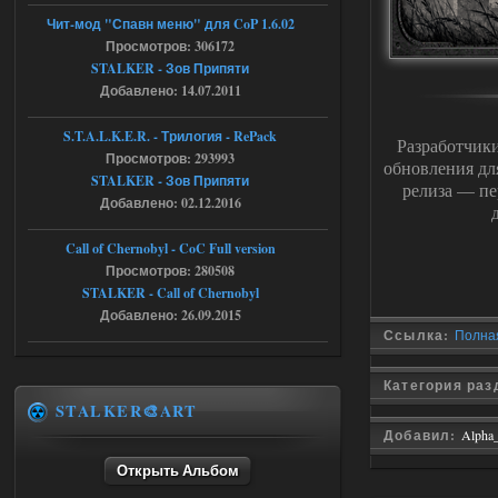
Вылет после захода в Припять.
Чит-мод "Спавн меню" для CoP 1.6.02
05.08.2026
Ответить ➤
Просмотров: 306172
STALKER - Зов Припяти
Скованные одной цепью
Добавлено: 14.07.2011
r4908778
18:37
S.T.A.L.K.E.R. - Трилогия - RePack
Разработчик
с избавлением от баласта,
Просмотров: 293993
доходяга.
обновления д
STALKER - Зов Припяти
релиза — пе
Добавлено: 02.12.2016
05.08.2026
Ответить ➤
Call of Chernobyl - CoC Full version
Путь во мгле + GUNSLINGER mod
Просмотров: 280508
STALKER - Call of Chernobyl
Stalker-Mods-Clan-su
16:57
Добавлено: 26.09.2015
Ссылка:
Полная
Доступно только для пользователей
Категория ра
05.08.2026
Ответить ➤
STALKER🎨ART
Добавил:
Alpha
Путь во мгле + GUNSLINGER mod
Открыть Альбом
stalker673920
16:09