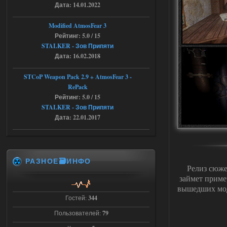
Объединенный Пак 2 + OGSR +
Дата: 14.01.2022
STCoP WP 3.4
Modified AtmosFear 3
andreyforest1993
08:24
Рейтинг: 5.0 / 15
STALKER - Зов Припяти
там есть опция расшириные
анимации нпс, я поставил
Дата: 16.02.2018
галочку но толку ноль, ни каких
анимаций нет, может это что-то другое,
не известно, больше нет ни каких таких
STCoP Weapon Pack 2.9 + AtmosFear 3 -
кнопок по поводу анимаций
RePack
04.08.2026
Ответить ➤
Рейтинг: 5.0 / 15
STALKER - Зов Припяти
Последний рассвет - Эпизод 1
Дата: 22.01.2017
Stalker-Mods-Clan-su
22:29
Доступно только для пользователей
РАЗНОЕ🗃️ИНФО
Релиз сюже
займет приме
03.08.2026
Ответить ➤
вышедших мод
Гостей:
344
Объединенный Пак 2 + OGSR +
STCoP WP 3.4
Пользователей:
79