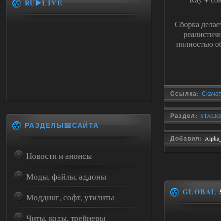
RU▶️LIVE
Сборка делае
реалистич
полностью об
Ссылка:
Скачать
Раздел:
STALKE
РАЗДЕЛЫ📖САЙТА
Добавил:
Alpha
Новости и анонсы
Моды, файлы, аддоны
GLOBAL
Моддинг, софт, утилиты
Читы, коды, трейнеры