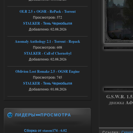
Тайна Зоны - Remaster 2026
OLR 2.5 + OGSR - RePack - Torrent
Просмотров: 572
Stalker-Mods-Clan-su
20:50
STALKER - Тень Чернобыля
Добавлено: 02.08.2026
Доступно только для пользователей
Anomaly Anthology 2.1 - Torrent - Repack
05.08.2026
Ответить ➤
Просмотров: 608
STALKER - Call of Chernobyl
Тайна Зоны - Remaster 2026
Добавлено: 02.08.2026
AndreySA
20:25
Oblivion Lost Remake 2.5 - OGSR Engine
[05.08.26
Просмотров: 745
20:23:10.934] [17468]
FATAL ERROR
STALKER - Тень Чернобыля
Добавлено: 01.08.2026
[error]Expression : FATAL ERROR
[error]Function :
G.S.W.R. 1.5.
CScriptEngine::lua_pcall_failed
Adv
движка
[error]File : D:\a\OGSR-
Engine\OGSR-
Engine\ogsr_engine\COMMON_AI\scrip
ЛИДЕРЫ👀ПРОСМОТРА
t_engine.cpp
[error]Line : 75
[error]Description :
[CScriptEngine::lua_pcall_failed]: ... -
Сборка от stason174 - 6.02
shadow of
Ссылка:
Скачать