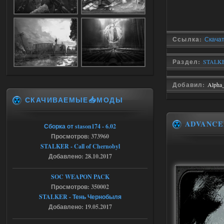
04.08.2026
Ответить ➤
Объединенный Пак 2 + OGSR +
Ссылка:
Скачать
STCoP WP 3.4
Stalker-Mods-Clan-su
17:19
Раздел:
STALKE
Доступно только для пользователей
Добавил:
Alpha
СКАЧИВАЕМЫЕ📥МОДЫ
04.08.2026
Ответить ➤
ADVANCE
Объединенный Пак 2 + OGSR +
Сборка от stason174 - 6.02
Просмотров: 373960
STCoP WP 3.4
STALKER - Call of Chernobyl
Stalker-Mods-Clan-su
17:08
Добавлено: 28.10.2017
Доступно только для пользователей
SOC WEAPON PACK
Просмотров: 350002
STALKER - Тень Чернобыля
04.08.2026
Ответить ➤
Добавлено: 19.05.2017
Объединенный Пак 2 + OGSR +