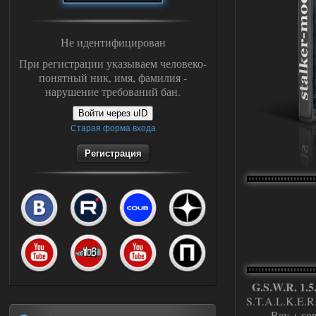
Не идентифицирован
При регистрации указываем человеко-
понятный ник, имя, фамилия -
нарушение требований бан.
Войти через uID
Старая форма входа
Регистрация
G.S.W.R. 1.5.
S.T.A.L.K.E.
Ray + со