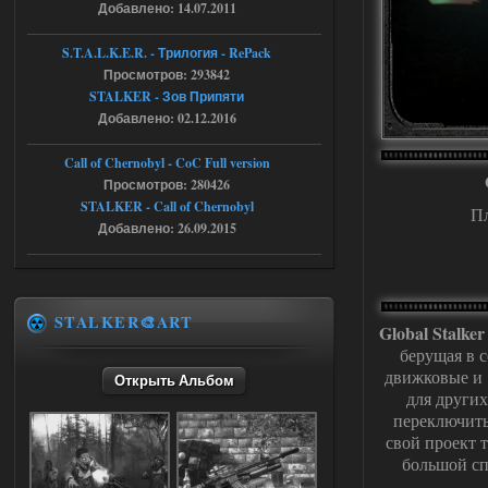
Добавлено: 14.07.2011
stalker673920
16:09
S.T.A.L.K.E.R. - Трилогия - RePack
где пароль?
Просмотров: 293842
STALKER - Зов Припяти
Добавлено: 02.12.2016
05.08.2026
Ответить ➤
Call of Chernobyl - CoC Full version
Dead Air: Refined
Просмотров: 280426
STALKER - Call of Chernobyl
Stalker-Mods-Clan-su
09:03
П
Добавлено: 26.09.2015
Доступно только для пользователей
05.08.2026
Ответить ➤
STALKER🎨ART
Global Stalke
Объединенный Пак 2 + OGSR +
берущая в с
движковые и 
STCoP WP 3.4
Открыть Альбом
для други
Stalker-Mods-Clan-su
17:25
переключить
свой проект т
большой сп
Доступно только для пользователей