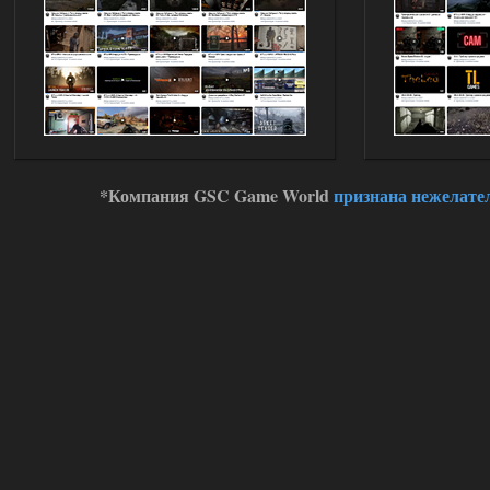
Oblivion Lost Remake 2.5 - OGSR
Engine
Stalker-Mods-Clan-su
11:01
Доступно только для пользователей
01.08.2026
Ответить ➤
*Компания GSC Game World
признана нежелате
Сборка от stason174 - 6.02
Stalker-Mods-Clan-su
10:43
Доступно только для пользователей
01.08.2026
Ответить ➤
Сборка от stason174 - 6.02
Werdassver
08:38
почему после прохождения
тайны зоны ремкоплеты не
работают?