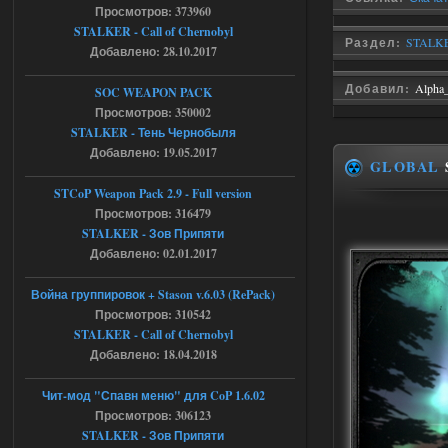
chernobyl\gamedata\scripts\xr_camper.sc
Просмотров: 373960
ript:510: attempt to index local 'manager'
STALKER - Call of Chernobyl
(a nil value)
Раздел:
STALKE
Добавлено: 28.10.2017
Вылет после захода в Припять.
05.08.2026
Ответить ➤
Добавил:
Alpha
SOC WEAPON PACK
Просмотров: 350002
Скованные одной цепью
STALKER - Тень Чернобыля
Добавлено: 19.05.2017
r4908778
18:37
GLOBAL
с избавлением от баласта,
доходяга.
STCoP Weapon Pack 2.9 - Full version
Просмотров: 316479
STALKER - Зов Припяти
05.08.2026
Ответить ➤
Добавлено: 02.01.2017
Путь во мгле + GUNSLINGER mod
Война группировок + Stason v.6.03 (RePack)
Просмотров: 310542
Stalker-Mods-Clan-su
16:57
STALKER - Call of Chernobyl
Добавлено: 18.04.2018
Доступно только для пользователей
Чит-мод "Спавн меню" для CoP 1.6.02
05.08.2026
Ответить ➤
Просмотров: 306123
STALKER - Зов Припяти
Путь во мгле + GUNSLINGER mod