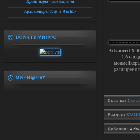
Краш игры - лог вылета
Архиваторы 7zip и WinRar
DONATE💰ИНФО
Advanced X-R
1.6 спец
модмейкера
расширения
МИНИ😎ЧАТ
Ссылка:
Скачат
Раздел:
STALKE
Добавил:
Alpha