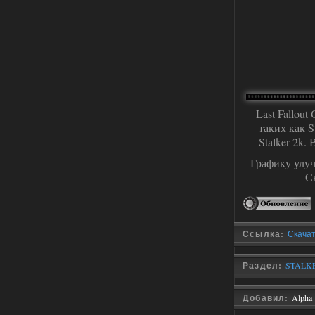
хардкор по типу Dead Air но здесь он
компромисный не такой жесткий.
Стартовый набор удивил на харде и
выживании такой комбез крутой не
удержался взял его и ножичек. Забавно
получилось, благо тайники спасают.
Поигрался пока немного но уже оч
нравится как то так!
02.08.2026
Ответить ➤
Last Fallou
Lost Alpha Enhanced Edition 1.3 +
таких как S
Stalker-Mods-Clan-su
Stalker 2k
12:09
Графику улуч
Доступно только для пользователей
С
02.08.2026
Ответить ➤
Improved Weapon Pack (I.W.P.) - UPD
Ссылка:
Скачать
30.12.25
Раздел:
STALKE
Werdassver
06:36
хорош мод! задания
Добавил:
Alpha
прикольно!