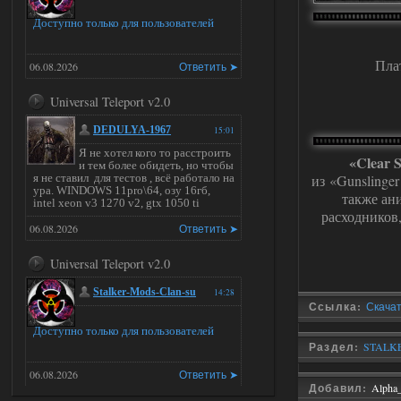
Доступно только для пользователей
Пла
06.08.2026
Ответить ➤
Universal Teleport v2.0
DEDULYA-1967
15:01
Я не хотел кого то расстроить
«Clear 
и тем более обидеть, но чтобы
я не ставил для тестов , всё работало на
из «Gunslinge
ура. WINDOWS 11pro\64, озу 16гб,
также ан
intel xeon v3 1270 v2, gtx 1050 ti
расходников
06.08.2026
Ответить ➤
Universal Teleport v2.0
Stalker-Mods-Clan-su
14:28
Ссылка:
Скачать
Доступно только для пользователей
Раздел:
STALKE
06.08.2026
Ответить ➤
Добавил:
Alpha