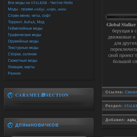
Все моды на STALKER - Чистое Небо
Моды - правки configs, scripts, anims
Спавн-меню, читы, софт
Торрент, RePack, Мод
Global Stalke
Геймплейные моды
берущая в с
Графические моды
движковые и 
Оружейные моды
для други
Текстурные моды
переключить
Сборки, солянки
свой проект т
Сюжетные моды
большой сп
Локации, карты
Разное
Ссылка:
Скачать
CARAMEL🎁SECTION
Раздел:
STALKE
Добавил:
Alpha
ДЛЯ📜НОВИЧКОВ