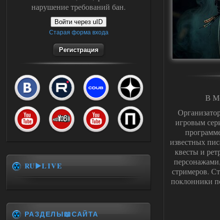
нарушение требований бан.
Войти через uID
Старая форма входа
Регистрация
В Мо
Организатор
игровым сери
программе
известных пис
квесты и рет
персонажами,
RU▶️LIVE
стримеров. Ст
поклонники по
РАЗДЕЛЫ📖САЙТА