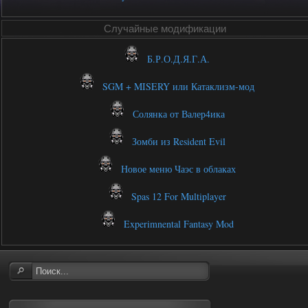
Случайные модификации
Б.Р.О.Д.Я.Г.А.
SGM + MISERY или Катаклизм-мод
Солянка от Валер4ика
Зомби из Resident Evil
Новое меню Чаэс в облаках
Spas 12 For Multiplayer
Experimnental Fantasy Mod