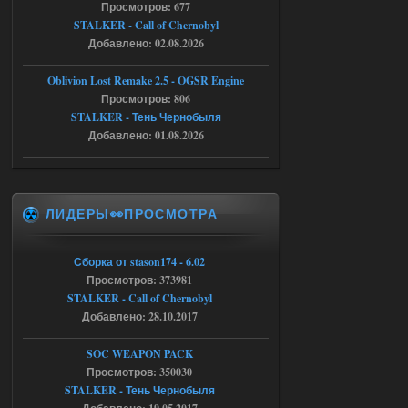
патч я установил после
Просмотров: 677
установки мода, да, ладно,
STALKER - Call of Chernobyl
наверное вы правы придется ожидать
чудо))
Добавлено: 02.08.2026
05.08.2026
Ответить ➤
Oblivion Lost Remake 2.5 - OGSR Engine
Просмотров: 806
Тайна Зоны - Remaster 2026
STALKER - Тень Чернобыля
Stalker-Mods-Clan-su
20:50
Добавлено: 01.08.2026
Доступно только для пользователей
ЛИДЕРЫ👀ПРОСМОТРА
05.08.2026
Ответить ➤
Тайна Зоны - Remaster 2026
Сборка от stason174 - 6.02
Просмотров: 373981
AndreySA
20:25
STALKER - Call of Chernobyl
[05.08.26
20:23:10.934] [17468]
Добавлено: 28.10.2017
FATAL ERROR
SOC WEAPON PACK
[error]Expression : FATAL ERROR
[error]Function :
Просмотров: 350030
CScriptEngine::lua_pcall_failed
STALKER - Тень Чернобыля
[error]File : D:\a\OGSR-
Engine\OGSR-