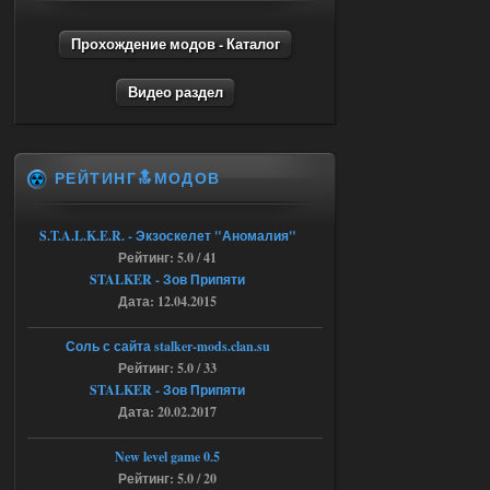
Объединенный Пак 2 + OGSR +
STCoP WP 3.4
Прохождение модов - Каталог
andreyforest1993
15:03
Видео раздел
это и есть эта версия мода
Объединенный Пак 2 + OGSR
+ STCoP WP 3.4, только нет ни каких
анимаций курения и анимаций еды и
экзоча как в трелере
РЕЙТИНГ🔝МОДОВ
04.08.2026
Ответить ➤
Объединенный Пак 2 + OGSR +
S.T.A.L.K.E.R. - Экзоскелет "Аномалия"
Рейтинг: 5.0 / 41
STCoP WP 3.4
STALKER - Зов Припяти
andreyforest1993
15:00
Дата: 12.04.2015
https://rutube.ru/video/50be34
6a53045b746b6f2d80812029a
Соль с сайта stalker-mods.clan.su
3/?r=plemwd
Рейтинг: 5.0 / 33
STALKER - Зов Припяти
04.08.2026
Ответить ➤
Дата: 20.02.2017
Объединенный Пак 2 + OGSR +
New level game 0.5
STCoP WP 3.4
Рейтинг: 5.0 / 20