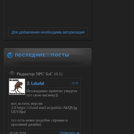
Для добавления необходима авторизация
ПОСЛЕДНИЕ✍🏻ПОСТЫ
Редактор NPC SoC (0.1)
Labadal
15:39
Неожиданно приятно увидеть
тут свою васянку))
вот, кстати, версия
2.0 https://cloud.mail.ru/public/AkQS/jg
UEVJfpd
тут есть некое подобие справки и
красивый дизайн)
07.08.2026
Ответить ➤