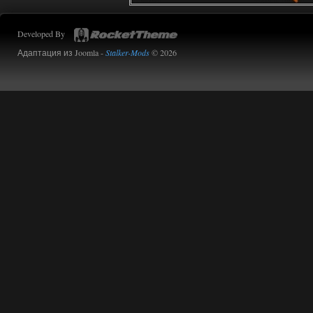
Werdassver
06:36
Developed By
хорош мод! задания
прикольно!
Адаптация из Joomla -
Stalker-Mods
© 2026
02.08.2026
Ответить ➤
Oblivion Lost Remake 2.5 - OGSR
Engine
Stalker-Mods-Clan-su
14:16
Доступно только для пользователей
01.08.2026
Ответить ➤
Oblivion Lost Remake 2.5 - OGSR
Engine
kulikulikuli
13:19
а где здесь огср? я на скринах
вижу только обоссаный