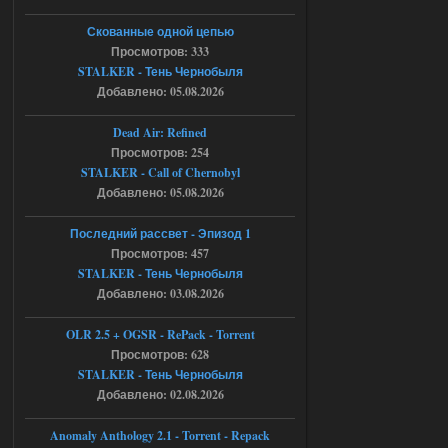
06.08.2026
Ответить ➤
Скованные одной цепью
Просмотров: 333
Игра для сталкера 21-очко
STALKER - Тень Чернобыля
Добавлено: 05.08.2026
ruslanpyrusov
23:13
как изменить макс сумму
Dead Air: Refined
ставки в файлах чтобы
Просмотров: 254
ставить больше 1 к
STALKER - Call of Chernobyl
05.08.2026
Ответить ➤
Добавлено: 05.08.2026
Тайна Зоны - Remaster 2026
Последний рассвет - Эпизод 1
Просмотров: 457
Stalker-Mods-Clan-su
21:33
STALKER - Тень Чернобыля
Добавлено: 03.08.2026
Доступно только для пользователей
OLR 2.5 + OGSR - RePack - Torrent
05.08.2026
Просмотров: 628
Ответить ➤
STALKER - Тень Чернобыля
Тайна Зоны - Remaster 2026
Добавлено: 02.08.2026
AndreySA
21:28
Anomaly Anthology 2.1 - Torrent - Repack