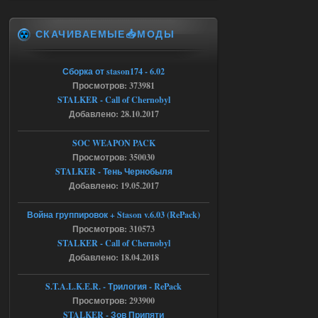
Stalker-Mods-Clan-su
17:25
СКАЧИВАЕМЫЕ📥МОДЫ
Доступно только для пользователей
Сборка от stason174 - 6.02
04.08.2026
Ответить ➤
Просмотров: 373981
STALKER - Call of Chernobyl
Объединенный Пак 2 + OGSR +
Добавлено: 28.10.2017
STCoP WP 3.4
SOC WEAPON PACK
Stalker-Mods-Clan-su
17:19
Просмотров: 350030
STALKER - Тень Чернобыля
Доступно только для пользователей
Добавлено: 19.05.2017
04.08.2026
Ответить ➤
Война группировок + Stason v.6.03 (RePack)
Просмотров: 310573
Объединенный Пак 2 + OGSR +
STALKER - Call of Chernobyl
STCoP WP 3.4
Добавлено: 18.04.2018
Stalker-Mods-Clan-su
17:08
S.T.A.L.K.E.R. - Трилогия - RePack
Просмотров: 293900
Доступно только для пользователей
STALKER - Зов Припяти