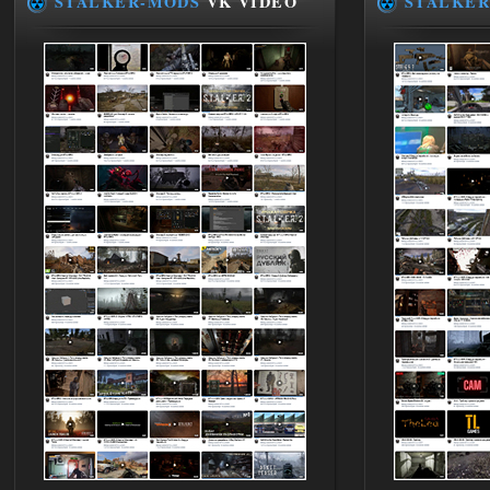
STALKER-MODS
VK VIDEO
STALKER
ANOMALY ※ MEDIUM 7.0
Stalker-Mods-Clan-su
19:14
Доступно только для пользователей
03.08.2026
Ответить ➤
Improved Weapon Pack (I.W.P.) - UPD
30.12.25
Stalker-Mods-Clan-su
11:00
Глобальный патч от
31.07.2026.
Устанавливать только
поверх финальной версии все в одном
(Standalone Final) от 29.12.2025!
Доступно только для пользователей
03.08.2026
Ответить ➤
ANOMALY ※ MEDIUM 7.0