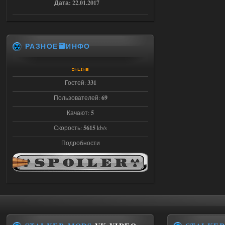
Дата: 22.01.2017
03.08.2026
Ответить ➤
Объединенный Пак 2 + OGSR +
РАЗНОЕ🗃️ИНФО
STCoP WP 3.4
Stalker-Mods-Clan-su
22:27
Гостей:
331
Доступно только для пользователей
Пользователей:
69
Качают:
5
03.08.2026
Ответить ➤
Скорость:
5615
kb/s
Объединенный Пак 2 + OGSR +
Подробности
STCoP WP 3.4
andreyforest1993
21:22
Здравствуйте, почему не
Анимаций открытия рюкзака и
использования предметов как в
трелере?
03.08.2026
Ответить ➤