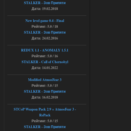
STALKER - Зов Припяти
Stalker-Mods-Clan-su
11:30
Дата: 19.02.2018
Доступно только для пользователей
New level game 0.4 - Final
Рейтинг: 5.0 / 18
04.08.2026
Ответить ➤
STALKER - Зов Припяти
Дата: 24.02.2016
Объединенный Пак 2 + OGSR +
STCoP WP 3.4
REDUX 1.1​​​​​​​ - ANOMALY 1.5.1
Рейтинг: 5.0 / 16
andreyforest1993
08:24
STALKER - Call of Chernobyl
там есть опция расшириные
Дата: 14.01.2022
анимации нпс, я поставил
галочку но толку ноль, ни каких
анимаций нет, может это что-то другое,
Modified AtmosFear 3
не известно, больше нет ни каких таких
Рейтинг: 5.0 / 15
кнопок по поводу анимаций
STALKER - Зов Припяти
04.08.2026
Ответить ➤
Дата: 16.02.2018
Последний рассвет - Эпизод 1
STCoP Weapon Pack 2.9 + AtmosFear 3 -
RePack
Stalker-Mods-Clan-su
22:29
Рейтинг: 5.0 / 15
STALKER - Зов Припяти
Доступно только для пользователей