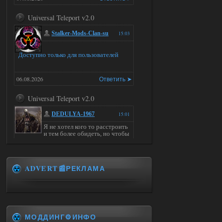
Universal Teleport v2.0
Stalker-Mods-Clan-su
15:03
Доступно только для пользователей
06.08.2026
Ответить ➤
Universal Teleport v2.0
DEDULYA-1967
15:01
Я не хотел кого то расстроить
и тем более обидеть, но чтобы
я не ставил для тестов , всё работало на
ура. WINDOWS 11pro\64, озу 16гб,
intel xeon v3 1270 v2, gtx 1050 ti
ADVERT📰РЕКЛАМА
06.08.2026
Ответить ➤
Universal Teleport v2.0
Stalker-Mods-Clan-su
14:28
МОДДИНГ⚙️ИНФО