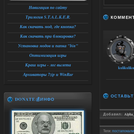
Навигация по сайту
Трилогия S.T.A.L.K.E.R.
КОММЕН
Как скачать мод, где кнопка?
Как скачать при блокировке?
Установка модов и папка "bin"
Оптимизация игры
Краш игры - лог вылета
kulikuliku
Архиваторы 7zip и WinRar
ОСТАВЬТ
DONATE💰ИНФО
Добавил:
Alpha
Теги:
постапокали