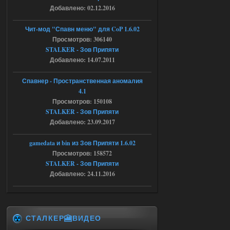
Добавлено: 02.12.2016
04.08.2026
Ответить ➤
Чит-мод "Спавн меню" для CoP 1.6.02
Объединенный Пак 2 + OGSR +
Просмотров: 306140
STALKER - Зов Припяти
STCoP WP 3.4
Добавлено: 14.07.2011
Stalker-Mods-Clan-su
16:48
Спавнер - Пространственная аномалия
Доступно только для пользователей
4.1
Просмотров: 150108
STALKER - Зов Припяти
04.08.2026
Ответить ➤
Добавлено: 23.09.2017
Объединенный Пак 2 + OGSR +
gamedata и bin из Зов Припяти 1.6.02
STCoP WP 3.4
Просмотров: 158572
STALKER - Зов Припяти
andreyforest1993
15:33
Добавлено: 24.11.2016
вот ещё этот же трелер с
вашего сайта, https://stalker-
mods.su/news/op_2_ogsr_stcop_wp_3_4
_trejler_2022/2022-11-30-6818
04.08.2026
Ответить ➤
СТАЛКЕР🎦ВИДЕО