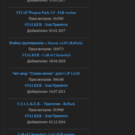
Добавлено: 19.05.2017
Engine\ogsr_engine\COMMON_AI\scrip
t_engine.cpp
[error]Line : 75
STCoP Weapon Pack 2.9 - Full version
[error]Description :
Просмотров: 316505
[CScriptEngine::lua_pcall_failed]: ... -
shadow of
STALKER - Зов Припяти
chernobyl\gamedata\scripts\xr_camper.sc
Добавлено: 02.01.2017
ript:510: attempt to index local 'manager'
(a nil value)
Вылет после захода в Припять.
Война группировок + Stason v.6.03 (RePack)
Просмотров: 310573
05.08.2026
Ответить ➤
STALKER - Call of Chernobyl
Добавлено: 18.04.2018
Скованные одной цепью
r4908778
18:37
Чит-мод "Спавн меню" для CoP 1.6.02
с избавлением от баласта,
Просмотров: 306140
доходяга.
STALKER - Зов Припяти
Добавлено: 14.07.2011
05.08.2026
Ответить ➤
S.T.A.L.K.E.R. - Трилогия - RePack
Просмотров: 293900
Путь во мгле + GUNSLINGER mod
STALKER - Зов Припяти
Stalker-Mods-Clan-su
16:57
Добавлено: 02.12.2016
Доступно только для пользователей
Call of Chernobyl - CoC Full version