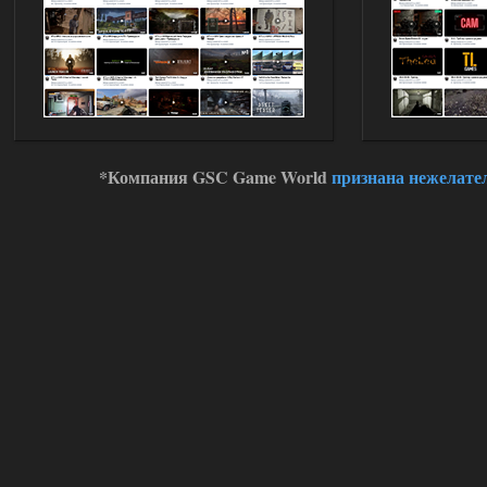
помню только, что в конце
игры был кусок сюжета с пантерой, где
игра принудительно выключала
возможность любой телепортации.
01.08.2026
Ответить ➤
Объединенный Пак 2 + OGSR
Сверху
07:33
*Компания GSC Game World
признана нежелате
Дело в том, что с батарейками,
чёрными энергиями и другими
артами телепорты не работают. А
артефакты телепортации, я помню их
из других сборок, их просто нет в
продаже у торговцев.
01.08.2026
Ответить ➤
Advanced Weapon Pack - система
стрельбы
kulikulikuli
16:13
Вот поэтому большинство
модов неиграбельны.