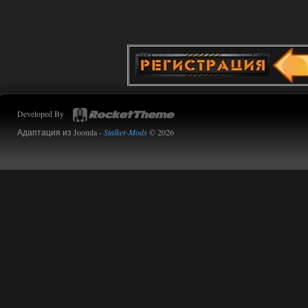
31.07.2026
Ответить ➤
Advanced Weapon Pack - система
стрельбы
Stalker-Mods-Clan-su
15:39
Доступно только для пользователей
Developed By
Адаптация из Joomla -
Stalker-Mods
© 2026
31.07.2026
Ответить ➤
OGSR Flora Overhaul - пак почти
готов!
kulikulikuli
15:21
Красиво. Вот OGSR -- это
настоящий Сталкер 2.
31.07.2026
Ответить ➤
Advanced Weapon Pack - система
стрельбы