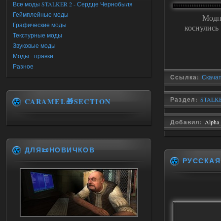
Все моды STALKER 2 - Сердце Чернобыля
Геймплейные моды
Мод
Графические моды
коснулись
Текстурные моды
Звуковые моды
Моды - правки
Разное
Ссылка:
Скачать
Раздел:
STALKE
CARAMEL🎁SECTION
Добавил:
Alpha
ДЛЯ📜НОВИЧКОВ
РУССКАЯ