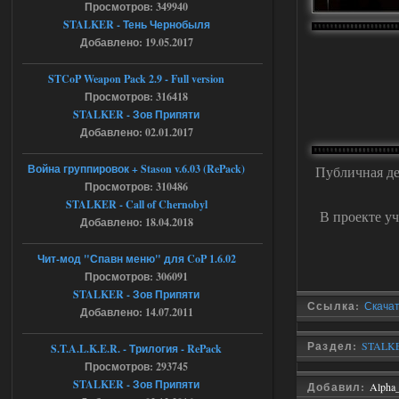
04.08.2026
Ответить ➤
Просмотров: 349940
STALKER - Тень Чернобыля
Объединенный Пак 2 + OGSR +
Добавлено: 19.05.2017
STCoP WP 3.4
STCoP Weapon Pack 2.9 - Full version
andreyforest1993
15:33
Просмотров: 316418
вот ещё этот же трелер с
STALKER - Зов Припяти
вашего сайта, https://stalker-
Добавлено: 02.01.2017
mods.su/news/op_2_ogsr_stcop_wp_3_4
_trejler_2022/2022-11-30-6818
Война группировок + Stason v.6.03 (RePack)
Публичная де
04.08.2026
Ответить ➤
Просмотров: 310486
STALKER - Call of Chernobyl
Объединенный Пак 2 + OGSR +
В проекте уч
Добавлено: 18.04.2018
STCoP WP 3.4
Чит-мод "Спавн меню" для CoP 1.6.02
andreyforest1993
15:03
Просмотров: 306091
это и есть эта версия мода
STALKER - Зов Припяти
Объединенный Пак 2 + OGSR
Ссылка:
Скачат
+ STCoP WP 3.4, только нет ни каких
Добавлено: 14.07.2011
анимаций курения и анимаций еды и
экзоча как в трелере
Раздел:
STALKE
S.T.A.L.K.E.R. - Трилогия - RePack
04.08.2026
Ответить ➤
Просмотров: 293745
STALKER - Зов Припяти
Добавил:
Alpha
Объединенный Пак 2 + OGSR +