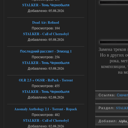
STALKER - Тень Чернобыля
Dead Air: Refined
Добавлено: 05.08.2026
Stalker-Mods-Clan-su
09:03
Dead Air: Refined
Просмотров: 104
Доступно только для пользователей
STALKER - Call of Chernobyl
Добавлено: 05.08.2026
05.08.2026
Ответить ➤
Замена треков 
Последний рассвет - Эпизод 1
Объединенный Пак 2 + OGSR +
Но в других о
Просмотров: 256
рока, ме
STCoP WP 3.4
STALKER - Тень Чернобыля
композиции, 
Добавлено: 03.08.2026
Stalker-Mods-Clan-su
17:25
на м
OLR 2.5 + OGSR - RePack - Torrent
Доступно только для пользователей
Просмотров: 455
STALKER - Тень Чернобыля
Ссылка:
Скачат
04.08.2026
Ответить ➤
Добавлено: 02.08.2026
Объединенный Пак 2 + OGSR +
Раздел:
STALKE
Anomaly Anthology 2.1 - Torrent - Repack
STCoP WP 3.4
Просмотров: 482
STALKER - Call of Chernobyl
Добавил:
Alpha
Stalker-Mods-Clan-su
17:19
Добавлено: 02.08.2026