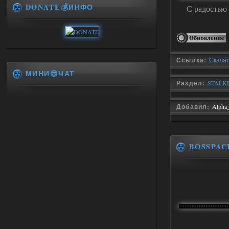
DONATE💰ИНФО
С радостью
Ссылка:
Скачат
МИНИ😎ЧАТ
Раздел:
STALKE
Добавил:
Alpha
BOSSPAC