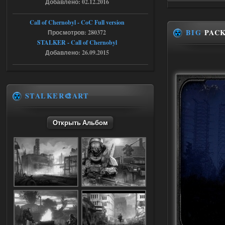
Добавлено: 02.12.2016
STCoP WP 3.4
Call of Chernobyl - CoC Full version
andreyforest1993
15:00
BIG
PACK
Просмотров: 280372
https://rutube.ru/video/50be34
STALKER - Call of Chernobyl
6a53045b746b6f2d80812029a
3/?r=plemwd
Добавлено: 26.09.2015
04.08.2026
Ответить ➤
Объединенный Пак 2 + OGSR +
STALKER🎨ART
STCoP WP 3.4
Stalker-Mods-Clan-su
11:30
Открыть Альбом
Доступно только для пользователей
04.08.2026
Ответить ➤
Объединенный Пак 2 + OGSR +
STCoP WP 3.4
andreyforest1993
08:24