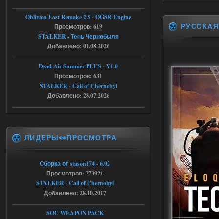
Доступно только для пользователей
Oblivion Lost Remake 2.5 - OGSR Engine
РУССКАЯ
Просмотров: 619
STALKER - Тень Чернобыля
04.08.2026
Ответить ➤
Добавлено: 01.08.2026
Объединенный Пак 2 + OGSR +
Dead Air Summer PLUS - V1.0
STCoP WP 3.4
Просмотров: 631
Stalker-Mods-Clan-su
17:08
STALKER - Call of Chernobyl
Добавлено: 28.07.2026
Доступно только для пользователей
04.08.2026
Ответить ➤
ЛИДЕРЫ👀ПРОСМОТРА
Объединенный Пак 2 + OGSR +
STCoP WP 3.4
Сборка от stason174 - 6.02
Просмотров: 373921
Stalker-Mods-Clan-su
16:48
STALKER - Call of Chernobyl
Добавлено: 28.10.2017
Доступно только для пользователей
SOC WEAPON PACK