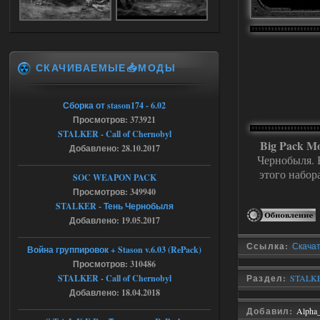
там есть опция расшириные
анимации нпс, я поставил
галочку но толку ноль, ни каких
анимаций нет, может это что-то другое,
не известно, больше нет ни каких таких
кнопок по поводу анимаций
СКАЧИВАЕМЫЕ📥МОДЫ
04.08.2026
Ответить ➤
Последний рассвет - Эпизод 1
Сборка от stason174 - 6.02
Просмотров: 373921
Stalker-Mods-Clan-su
22:29
STALKER - Call of Chernobyl
Big Pack M
Добавлено: 28.10.2017
Доступно только для пользователей
Чернобыля. 
этого набор
SOC WEAPON PACK
03.08.2026
Ответить ➤
Просмотров: 349940
STALKER - Тень Чернобыля
Объединенный Пак 2 + OGSR +
Добавлено: 19.05.2017
STCoP WP 3.4
Ссылка:
Скачат
Война группировок + Stason v.6.03 (RePack)
Stalker-Mods-Clan-su
22:27
Просмотров: 310486
STALKER - Call of Chernobyl
Раздел:
STALKE
Доступно только для пользователей
Добавлено: 18.04.2018
Добавил:
Alpha