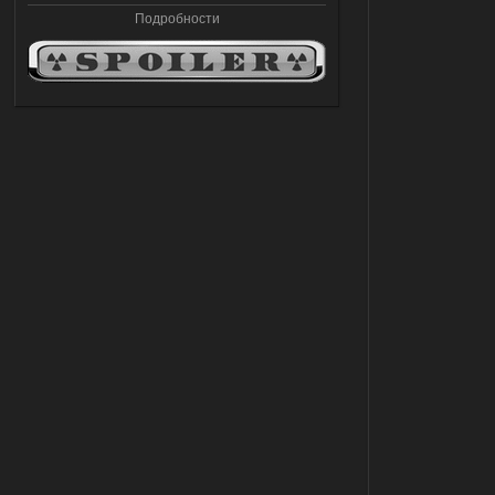
Подробности
03.08.2026
Ответить ➤
Объединенный Пак 2 + OGSR +
STCoP WP 3.4
andreyforest1993
21:22
Здравствуйте, почему не
Анимаций открытия рюкзака и
использования предметов как в
трелере?
03.08.2026
Ответить ➤
ANOMALY ※ MEDIUM 7.0
Stalker-Mods-Clan-su
19:14
Доступно только для пользователей
03.08.2026
Ответить ➤
Improved Weapon Pack (I.W.P.) - UPD