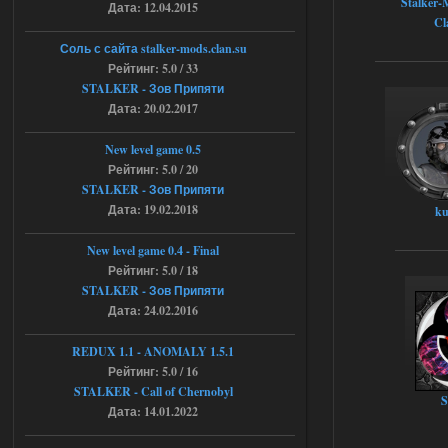
Stalker-
Дата: 12.04.2015
Cl
Объединенный Пак 2 + OGSR +
Соль с сайта stalker-mods.clan.su
STCoP WP 3.4
Рейтинг: 5.0 / 33
STALKER - Зов Припяти
andreyforest1993
15:00
Дата: 20.02.2017
https://rutube.ru/video/50be34
6a53045b746b6f2d80812029a
3/?r=plemwd
New level game 0.5
Рейтинг: 5.0 / 20
04.08.2026
Ответить ➤
STALKER - Зов Припяти
Дата: 19.02.2018
ku
Объединенный Пак 2 + OGSR +
STCoP WP 3.4
New level game 0.4 - Final
Рейтинг: 5.0 / 18
Stalker-Mods-Clan-su
11:30
STALKER - Зов Припяти
Дата: 24.02.2016
Доступно только для пользователей
REDUX 1.1​​​​​​​ - ANOMALY 1.5.1
Рейтинг: 5.0 / 16
04.08.2026
Ответить ➤
STALKER - Call of Chernobyl
S
Объединенный Пак 2 + OGSR +
Дата: 14.01.2022
STCoP WP 3.4