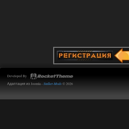
31.07.2026
Ответить ➤
Advanced Weapon Pack - система
стрельбы
Stalker-Mods-Clan-su
15:39
Доступно только для пользователей
31.07.2026
Ответить ➤
Developed By
OGSR Flora Overhaul - пак почти
Адаптация из Joomla -
Stalker-Mods
© 2026
готов!
kulikulikuli
15:21
Красиво. Вот OGSR -- это
настоящий Сталкер 2.
31.07.2026
Ответить ➤