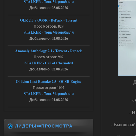
STALKER - Тень Чернобыля
05.08.2026
Ответить ➤
Добавлено: 03.08.2026
Тайна Зоны - Remaster 2026
OLR 2.5 + OGSR - RePack - Torrent
Stalker-Mods-Clan-su
21:33
Просмотров: 829
STALKER - Тень Чернобыля
Добавлено: 02.08.2026
Доступно только для пользователей
Anomaly Anthology 2.1 - Torrent - Repack
05.08.2026
Ответить ➤
Просмотров: 907
STALKER - Call of Chernobyl
Тайна Зоны - Remaster 2026
Добавлено: 02.08.2026
AndreySA
21:28
Д
Oblivion Lost Remake 2.5 - OGSR Engine
патч я установил после
установки мода, да, ладно,
Просмотров: 1002
наверное вы правы придется ожидать
STALKER - Тень Чернобыля
чудо))
- 
Добавлено: 01.08.2026
05.08.2026
Ответить ➤
- И
Тайна Зоны - Remaster 2026
- Выключайт
ЛИДЕРЫ👀ПРОСМОТРА
Stalker-Mods-Clan-su
20:50