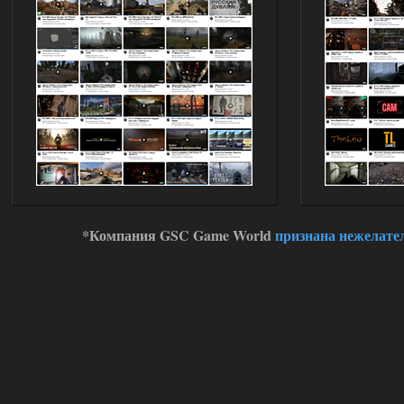
kulikulikuli
08:27
ну тогда черт его знает, я
помню только, что в конце
игры был кусок сюжета с пантерой, где
игра принудительно выключала
возможность любой телепортации.
01.08.2026
Ответить ➤
Объединенный Пак 2 + OGSR
Сверху
07:33
Дело в том, что с батарейками,
чёрными энергиями и другими
артами телепорты не работают. А
артефакты телепортации, я помню их
*Компания GSC Game World
признана нежелате
из других сборок, их просто нет в
продаже у торговцев.
01.08.2026
Ответить ➤
Advanced Weapon Pack - система
стрельбы
kulikulikuli
16:13
Вот поэтому большинство
модов неиграбельны.