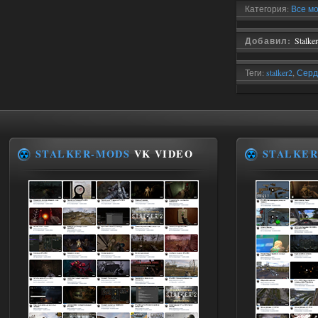
Доступно только для пользователей
Категория:
Все м
01.08.2026
Ответить ➤
Добавил:
Stalke
Сборка от stason174 - 6.02
Теги:
stalker2
,
Серд
Stalker-Mods-Clan-su
10:43
Доступно только для пользователей
STALKER-MODS
VK VIDEO
STALKER
01.08.2026
Ответить ➤
Сборка от stason174 - 6.02
Werdassver
08:38
почему после прохождения
тайны зоны ремкоплеты не
работают?
01.08.2026
Ответить ➤
Объединенный Пак 2 + OGSR