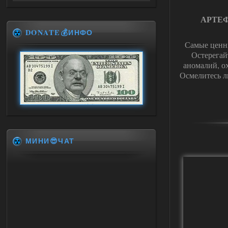
АРТЕ
DONATE💰ИНФО
Самые ценны
Остерегай
аномалий, о
Осмелитесь л
МИНИ😎ЧАТ