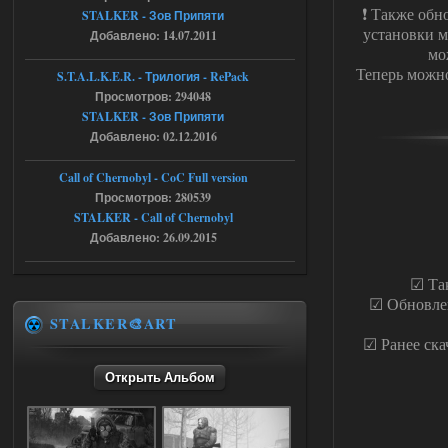
❗ Также обн
STALKER - Зов Припяти
Скованные одной цепью
установки м
Добавлено: 14.07.2011
мо
r4908778
18:37
Теперь можно
S.T.A.L.K.E.R. - Трилогия - RePack
с избавлением от баласта,
Просмотров: 294048
доходяга.
STALKER - Зов Припяти
Добавлено: 02.12.2016
05.08.2026
Ответить ➤
Call of Chernobyl - CoC Full version
Путь во мгле + GUNSLINGER mod
Просмотров: 280539
STALKER - Call of Chernobyl
Stalker-Mods-Clan-su
16:57
Добавлено: 26.09.2015
Доступно только для пользователей
☑ Так
☑ Обновлен
05.08.2026
Ответить ➤
STALKER🎨ART
☑ Ранее ска
Путь во мгле + GUNSLINGER mod
Открыть Альбом
stalker673920
16:09
где пароль?