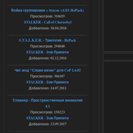
Stalker-Mods-Clan-su
17:19
Война группировок + Stason v.6.03 (RePack)
Просмотров: 310659
Доступно только для пользователей
STALKER - Call of Chernobyl
Добавлено: 18.04.2018
04.08.2026
Ответить ➤
S.T.A.L.K.E.R. - Трилогия - RePack
Просмотров: 294048
Объединенный Пак 2 + OGSR +
STALKER - Зов Припяти
STCoP WP 3.4
Добавлено: 02.12.2016
Stalker-Mods-Clan-su
17:08
Чит-мод "Спавн меню" для CoP 1.6.02
Просмотров: 306187
Доступно только для пользователей
STALKER - Зов Припяти
Добавлено: 14.07.2011
04.08.2026
Ответить ➤
Спавнер - Пространственная аномалия
Объединенный Пак 2 + OGSR +
4.1
STCoP WP 3.4
Просмотров: 150223
STALKER - Зов Припяти
Stalker-Mods-Clan-su
16:48
Добавлено: 23.09.2017
Доступно только для пользователей