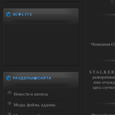
RU▶️LIVE
*Компания GS
S.T.A.L.K.E.R
разворачива
РАЗДЕЛЫ📖САЙТА
зоне отчужд
здесь случи
Новости и анонсы
Моды, файлы, аддоны
Игровой проц