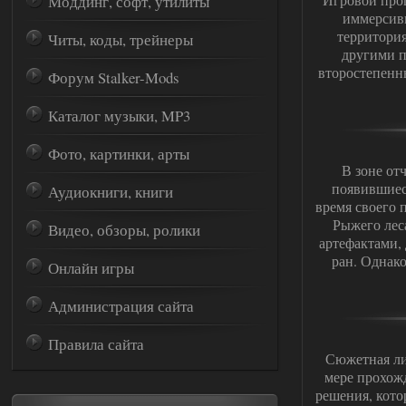
Моддинг, софт, утилиты
иммерсивн
территория
Читы, коды, трейнеры
другими п
второстепенн
Форум Stalker-Mods
Каталог музыки, MP3
Фото, картинки, арты
В зоне от
появившиеся
Аудиокниги, книги
время своего 
Рыжего лес
Видео, обзоры, ролики
артефактами,
ран. Однако
Онлайн игры
Администрация сайта
Правила сайта
Сюжетная л
мере прохож
решения, кото