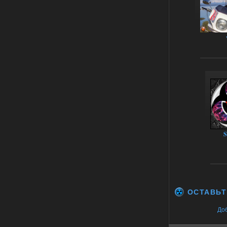
Engine
Stalker-Mods-Clan-su
14:16
Доступно только для пользователей
01.08.2026
Ответить ➤
Oblivion Lost Remake 2.5 - OGSR
Engine
kulikulikuli
13:19
а где здесь огср? я на скринах
вижу только обоссаный
S
древний билд, от которого глаза
вытекают.
01.08.2026
Ответить ➤
Oblivion Lost Remake 2.5 - OGSR
ОСТАВЬТ
Engine
Stalker-Mods-Clan-su
До
11:01