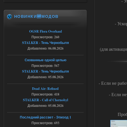
- 
Stalker-Mods-Clan-su
09:53
НОВИНКИ🆕МОДОВ
Доступно только для пользователей
- Уск
06.08.2026
Ответить ➤
OGSR Flora Overhaul
Просмотров: 260
Спавнер + Правки + Античит - Dead
STALKER - Тень Чернобыля
Добавлено: 06.08.2026
(для активаци
City Final
Michman1970
09:16
Скованные одной цепью
Что то не работает спавнер,
Просмотров: 567
все устанавливал по
STALKER - Тень Чернобыля
мануалу......
Добавлено: 05.08.2026
- Если не раб
06.08.2026
Ответить ➤
Dead Air: Refined
- Если не
Просмотров: 418
Игра для сталкера 21-очко
STALKER - Call of Chernobyl
ruslanpyrusov
23:13
Добавлено: 05.08.2026
как изменить макс сумму
Проб
ставки в файлах чтобы
Последний рассвет - Эпизод 1
ставить больше 1 к
Просмотров: 693