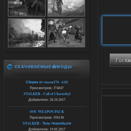
05.08.2026
Ответить ➤
Dead Air: Refined
Stalker-Mods-Clan-su
09:03
Доступно только для пользователей
05.08.2026
Ответить ➤
СКАЧИВАЕМЫЕ📥МОДЫ
Объединенный Пак 2 + OGSR +
STCoP WP 3.4
Сборка от stason174 - 6.02
Stalker-Mods-Clan-su
17:25
Просмотров: 374047
STALKER - Call of Chernobyl
Доступно только для пользователей
Добавлено: 28.10.2017
04.08.2026
Ответить ➤
SOC WEAPON PACK
Просмотров: 350138
Объединенный Пак 2 + OGSR +
STALKER - Тень Чернобыля
STCoP WP 3.4
Добавлено: 19.05.2017