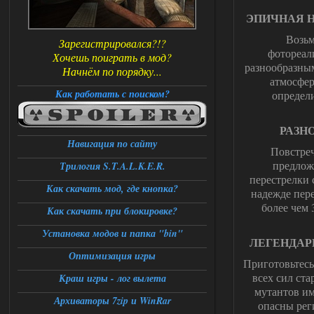
ЭПИЧНАЯ 
Возьм
Зарегистрировался?!?
фотореал
Хочешь поиграть в мод?
разнообразным
Начнём по порядку...
атмосфер
Как работать с поиском?
определ
РАЗН
Навигация по сайту
Повстреч
предлож
Трилогия S.T.A.L.K.E.R.
перестрелки 
Как скачать мод, где кнопка?
надежде пере
более чем
Как скачать при блокировке?
Установка модов и папка "bin"
ЛЕГЕНДАР
Оптимизация игры
Приготовьтесь
всех сил ст
Краш игры - лог вылета
мутантов им
Архиваторы 7zip и WinRar
опасны рег