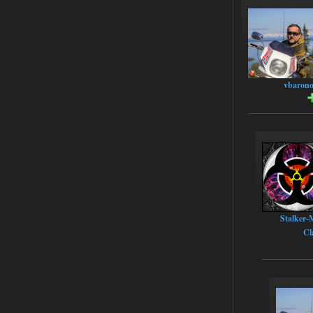
нравится как то так!
02.08.2026
Ответить ➤
Lost Alpha Enhanced Edition 1.3 +
Stalker-Mods-Clan-su
12:09
vbaron
Доступно только для пользователей
02.08.2026
Ответить ➤
Improved Weapon Pack (I.W.P.) - UPD
30.12.25
Werdassver
06:36
Stalker-
хорош мод! задания
прикольно!
Cl
02.08.2026
Ответить ➤
Oblivion Lost Remake 2.5 - OGSR