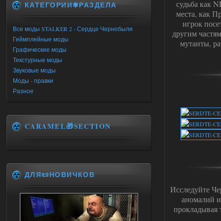
судьба как N
КАТЕГОРИИ✾РАЗДЕЛА
места, как П
игрок посе
Все моды STALKER 2 - Сердце Чернобыля
другим частям
Геймплейные моды
мутанты, ра
Графические моды
Текстурные моды
Звуковые моды
Моды - правки
Разное
CARAMEL🎁SECTION
ДЛЯ📜НОВИЧКОВ
Исследуйте Че
аномалий и
прокладывая 