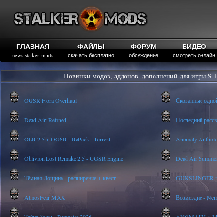
ГЛАВНАЯ
ФАЙЛЫ
ФОРУМ
ВИДЕО
news stalker-mods
скачать бесплатно
обсуждение
смотреть онлайн
Новинки модов, аддонов, дополнений для игры S.T
OGSR Flora Overhaul
Скованные одно
Dead Air: Refined
Последний рассве
OLR 2.5 + OGSR - RePack - Torrent
Anomaly Anthology
Oblivion Lost Remake 2.5 - OGSR Engine
Dead Air Summer
Тёмная Лощина - расширение + квест
GUNSLINGER mod
AtmosFear MAX
Возмездие - Nem
Тайна Зоны - Remaster 2026
ANOMALY ※ MEDI