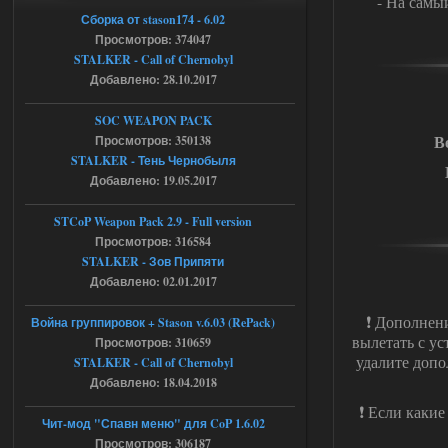
- На самы
Доступно только для пользователей
Сборка от stason174 - 6.02
Просмотров: 374047
05.08.2026
Ответить ➤
STALKER - Call of Chernobyl
Добавлено: 28.10.2017
Тайна Зоны - Remaster 2026
SOC WEAPON PACK
AndreySA
20:25
В
Просмотров: 350138
[05.08.26
STALKER - Тень Чернобыля
20:23:10.934] [17468]
Добавлено: 19.05.2017
FATAL ERROR
[error]Expression : FATAL ERROR
STCoP Weapon Pack 2.9 - Full version
[error]Function :
CScriptEngine::lua_pcall_failed
Просмотров: 316584
[error]File : D:\a\OGSR-
STALKER - Зов Припяти
Engine\OGSR-
Engine\ogsr_engine\COMMON_AI\scrip
Добавлено: 02.01.2017
t_engine.cpp
[error]Line : 75
❗ Дополнени
Война группировок + Stason v.6.03 (RePack)
[error]Description :
[CScriptEngine::lua_pcall_failed]: ... -
вылетать с ус
Просмотров: 310659
shadow of
удалите допо
STALKER - Call of Chernobyl
chernobyl\gamedata\scripts\xr_camper.sc
ript:510: attempt to index local 'manager'
Добавлено: 18.04.2018
(a nil value)
Вылет после захода в Припять.
❗ Если какие
Чит-мод "Спавн меню" для CoP 1.6.02
05.08.2026
Ответить ➤
Просмотров: 306187