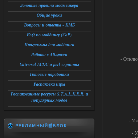
Золотые правила модмейкера
06.08.2026
Ответить ➤
Общие уроки
Universal Teleport v2.0
Вопросы и ответы - КМБ
FAQ по моддингу (CoP)
Stalker-Mods-Clan-su
12:26
Программы для моддинга
Доступно только для пользователей
Работа с All.spawn
- Отклю
06.08.2026
Ответить ➤
Universal ACDC и perl-скрипты
Готовые наработки
Universal Teleport v2.0
Распаковка игры
DEDULYA-1967
12:21
Поставил на чистый сталкер
Распакованные ресурсы S.T.A.L.K.E.R. и
10006, сразу
популярных модов
вылет [error]Arguments :
msg_box_kicked_by_server:picture
06.08.2026
Ответить ➤
- У
РЕКЛАМНЫЙ📰БЛОК
Спавнер + Правки + Античит - Dead
- 
City Final