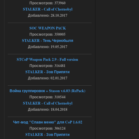
chernobyl\gamedata\scripts\xr_camper.sc
Просмотров: 373960
ript:510: attempt to index local 'manager'
STALKER - Call of Chernobyl
(a nil value)
Добавлено: 28.10.2017
Вылет после захода в Припять.
05.08.2026
Ответить ➤
SOC WEAPON PACK
Просмотров: 350005
Скованные одной цепью
STALKER - Тень Чернобыля
Добавлено: 19.05.2017
r4908778
18:37
с избавлением от баласта,
доходяга.
STCoP Weapon Pack 2.9 - Full version
Просмотров: 316481
STALKER - Зов Припяти
05.08.2026
Ответить ➤
Добавлено: 02.01.2017
Путь во мгле + GUNSLINGER mod
Война группировок + Stason v.6.03 (RePack)
Просмотров: 310544
Stalker-Mods-Clan-su
16:57
STALKER - Call of Chernobyl
Добавлено: 18.04.2018
Доступно только для пользователей
Чит-мод "Спавн меню" для CoP 1.6.02
05.08.2026
Ответить ➤
Просмотров: 306124
STALKER - Зов Припяти
Путь во мгле + GUNSLINGER mod