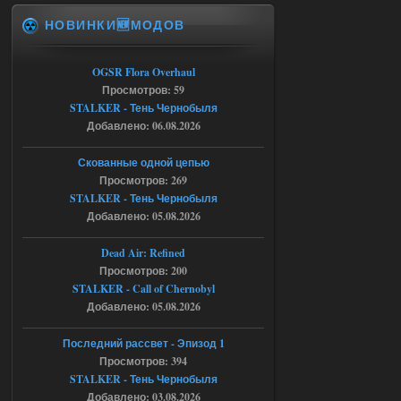
ruslanpyrusov
23:13
НОВИНКИ🆕МОДОВ
как изменить макс сумму
ставки в файлах чтобы
ставить больше 1 к
OGSR Flora Overhaul
Просмотров: 59
05.08.2026
Ответить ➤
STALKER - Тень Чернобыля
Добавлено: 06.08.2026
Тайна Зоны - Remaster 2026
Stalker-Mods-Clan-su
21:33
Скованные одной цепью
Просмотров: 269
Доступно только для пользователей
STALKER - Тень Чернобыля
Добавлено: 05.08.2026
05.08.2026
Ответить ➤
Dead Air: Refined
Просмотров: 200
Тайна Зоны - Remaster 2026
STALKER - Call of Chernobyl
AndreySA
21:28
Добавлено: 05.08.2026
патч я установил после
установки мода, да, ладно,
Последний рассвет - Эпизод 1
наверное вы правы придется ожидать
Просмотров: 394
чудо))
STALKER - Тень Чернобыля
05.08.2026
Ответить ➤
Добавлено: 03.08.2026