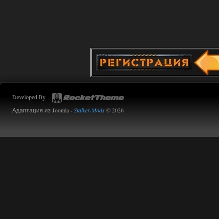
02.08.2026
Ответить ➤
Oblivion Lost Remake 2.5 - OGSR
Engine
Stalker-Mods-Clan-su
14:16
Доступно только для пользователей
Developed By
01.08.2026
Ответить ➤
Адаптация из Joomla -
Stalker-Mods
© 2026
Oblivion Lost Remake 2.5 - OGSR
Engine
kulikulikuli
13:19
а где здесь огср? я на скринах
вижу только обоссаный
древний билд, от которого глаза
вытекают.
01.08.2026
Ответить ➤
Oblivion Lost Remake 2.5 - OGSR