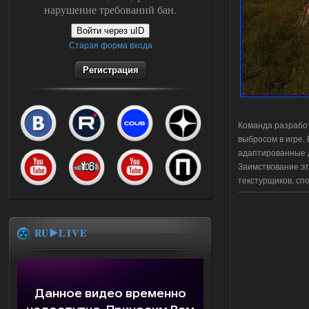
нарушение требований бан.
Войти через uID
Старая форма входа
Регистрация
Команда разрабо
выбросом в игре. 
адаптированные д
Заимствование эт
текстурщиков, сп
RU▶️LIVE