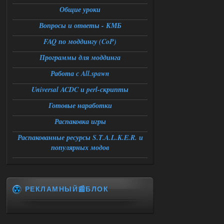
06.08.2026
Ответить ➤
Общие уроки
Вопросы и ответы - КМБ
Спавнер + Правки + Античит - Dead
City Final
FAQ по моддингу (CoP)
Stalker-Mods-Clan-su
09:53
Программы для моддинга
Работа с All.spawn
Доступно только для пользователей
Universal ACDC и perl-скрипты
06.08.2026
Ответить ➤
Готовые наработки
Спавнер + Правки + Античит - Dead
Распаковка игры
City Final
Распакованные ресурсы S.T.A.L.K.E.R. и
популярных модов
Michman1970
09:16
Что то не работает спавнер,
все устанавливал по
мануалу......
РЕКЛАМНЫЙ📰БЛОК
06.08.2026
Ответить ➤
Игра для сталкера 21-очко