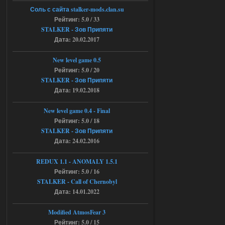
04.08.2026
Ответить ➤
Соль с сайта stalker-mods.clan.su
Рейтинг: 5.0 / 33
Объединенный Пак 2 + OGSR +
STALKER - Зов Припяти
Дата: 20.02.2017
STCoP WP 3.4
andreyforest1993
08:24
New level game 0.5
там есть опция расшириные
Рейтинг: 5.0 / 20
анимации нпс, я поставил
STALKER - Зов Припяти
галочку но толку ноль, ни каких
Дата: 19.02.2018
анимаций нет, может это что-то другое,
не известно, больше нет ни каких таких
кнопок по поводу анимаций
New level game 0.4 - Final
04.08.2026
Ответить ➤
Рейтинг: 5.0 / 18
STALKER - Зов Припяти
Последний рассвет - Эпизод 1
Дата: 24.02.2016
Stalker-Mods-Clan-su
22:29
REDUX 1.1​​​​​​​ - ANOMALY 1.5.1
Рейтинг: 5.0 / 16
Доступно только для пользователей
STALKER - Call of Chernobyl
Дата: 14.01.2022
03.08.2026
Ответить ➤
Modified AtmosFear 3
Объединенный Пак 2 + OGSR +
Рейтинг: 5.0 / 15