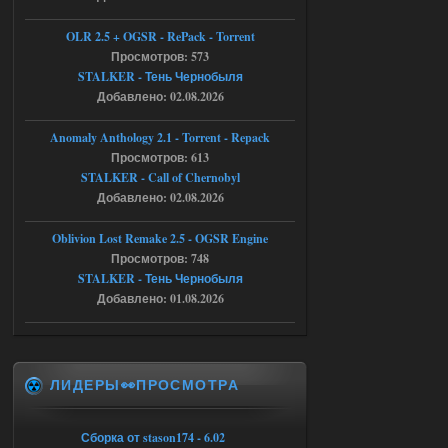
Тайна Зоны - Remaster 2026
OLR 2.5 + OGSR - RePack - Torrent
Просмотров: 573
Stalker-Mods-Clan-su
20:50
STALKER - Тень Чернобыля
Добавлено: 02.08.2026
Доступно только для пользователей
Anomaly Anthology 2.1 - Torrent - Repack
05.08.2026
Ответить ➤
Просмотров: 613
STALKER - Call of Chernobyl
Тайна Зоны - Remaster 2026
Добавлено: 02.08.2026
AndreySA
20:25
Oblivion Lost Remake 2.5 - OGSR Engine
[05.08.26
Просмотров: 748
20:23:10.934] [17468]
FATAL ERROR
STALKER - Тень Чернобыля
Добавлено: 01.08.2026
[error]Expression : FATAL ERROR
[error]Function :
CScriptEngine::lua_pcall_failed
[error]File : D:\a\OGSR-
Engine\OGSR-
Engine\ogsr_engine\COMMON_AI\scrip
ЛИДЕРЫ👀ПРОСМОТРА
t_engine.cpp
[error]Line : 75
[error]Description :
[CScriptEngine::lua_pcall_failed]: ... -
Сборка от stason174 - 6.02
shadow of