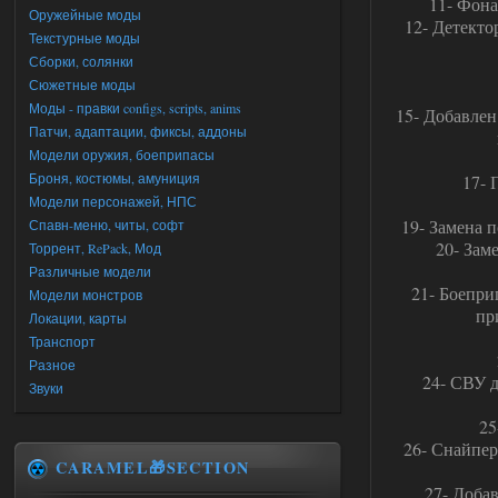
11- Фона
Оружейные моды
12- Детекто
Текстурные моды
Сборки, солянки
Сюжетные моды
Моды - правки configs, scripts, anims
15- Добавлен
Патчи, адаптации, фиксы, аддоны
Модели оружия, боеприпасы
Броня, костюмы, амуниция
17- 
Модели персонажей, НПС
19- Замена 
Спавн-меню, читы, софт
20- Зам
Торрент, RePack, Мод
Различные модели
21- Боепри
Модели монстров
пр
Локации, карты
Транспорт
Разное
24- СВУ д
Звуки
25
26- Снайпер
CARAMEL🎁SECTION
27- Добав