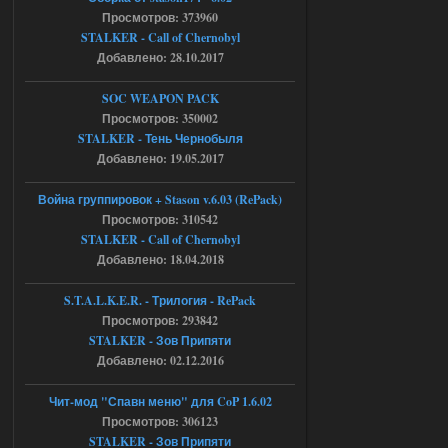
Просмотров: 373960
STCoP WP 3.4
STALKER - Call of Chernobyl
Stalker-Mods-Clan-su
17:08
Добавлено: 28.10.2017
Доступно только для пользователей
SOC WEAPON PACK
Просмотров: 350002
STALKER - Тень Чернобыля
04.08.2026
Ответить ➤
Добавлено: 19.05.2017
Объединенный Пак 2 + OGSR +
Война группировок + Stason v.6.03 (RePack)
STCoP WP 3.4
Просмотров: 310542
STALKER - Call of Chernobyl
Stalker-Mods-Clan-su
16:48
Добавлено: 18.04.2018
Доступно только для пользователей
S.T.A.L.K.E.R. - Трилогия - RePack
Просмотров: 293842
04.08.2026
Ответить ➤
STALKER - Зов Припяти
Добавлено: 02.12.2016
Объединенный Пак 2 + OGSR +
STCoP WP 3.4
Чит-мод "Спавн меню" для CoP 1.6.02
Просмотров: 306123
andreyforest1993
15:33
STALKER - Зов Припяти