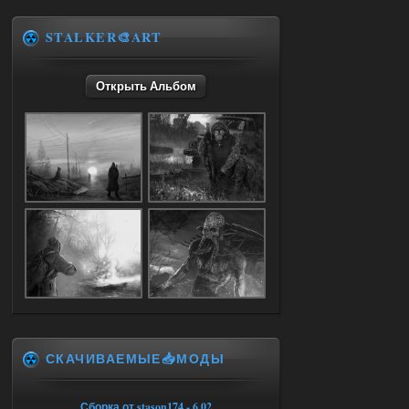
05.08.2026
Ответить ➤
STALKER🎨ART
Объединенный Пак 2 + OGSR +
STCoP WP 3.4
Открыть Альбом
Stalker-Mods-Clan-su
17:25
Доступно только для пользователей
04.08.2026
Ответить ➤
Объединенный Пак 2 + OGSR +
STCoP WP 3.4
Stalker-Mods-Clan-su
17:19
Доступно только для пользователей
СКАЧИВАЕМЫЕ📥МОДЫ
04.08.2026
Ответить ➤
Объединенный Пак 2 + OGSR +
Сборка от stason174 - 6.02