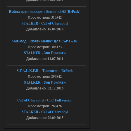
Путь во мгле + GUNSLINGER mod
Война группировок + Stason v.6.03 (RePack)
Просмотров: 310542
Stalker-Mods-Clan-su
16:57
STALKER - Call of Chernobyl
Добавлено: 18.04.2018
Доступно только для пользователей
Чит-мод "Спавн меню" для CoP 1.6.02
05.08.2026
Ответить ➤
Просмотров: 306123
STALKER - Зов Припяти
Путь во мгле + GUNSLINGER mod
Добавлено: 14.07.2011
stalker673920
16:09
S.T.A.L.K.E.R. - Трилогия - RePack
где пароль?
Просмотров: 293842
STALKER - Зов Припяти
Добавлено: 02.12.2016
05.08.2026
Ответить ➤
Call of Chernobyl - CoC Full version
Dead Air: Refined
Просмотров: 280426
STALKER - Call of Chernobyl
Stalker-Mods-Clan-su
09:03
Добавлено: 26.09.2015
Доступно только для пользователей