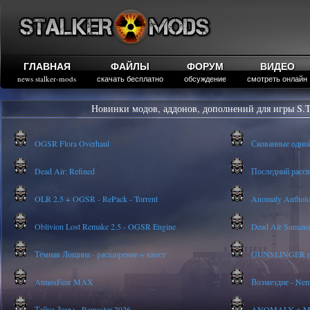
ГЛАВНАЯ
ФАЙЛЫ
ФОРУМ
ВИДЕО
news stalker-mods
скачать бесплатно
обсуждение
смотреть онлайн
Новинки модов, аддонов, дополнений для игры S.T
OGSR Flora Overhaul
Скованные одно
Dead Air: Refined
Последний рассве
OLR 2.5 + OGSR - RePack - Torrent
Anomaly Anthology
Oblivion Lost Remake 2.5 - OGSR Engine
Dead Air Summer
Тёмная Лощина - расширение + квест
GUNSLINGER mod
AtmosFear MAX
Возмездие - Nem
Тайна Зоны - Remaster 2026
ANOMALY ※ MEDI