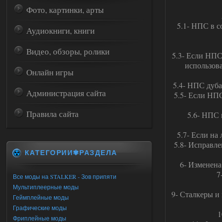
Фото, картинки, арты
5.1- НПС в с
Аудиокниги, книги
Видео, обзоры, ролики
5.3- Если НПС
использова
Онлайн игры
5.4- НПС дуба
Администрация сайта
5.5- Если НПС
Правила сайта
5.6- НПС 
5.7- Если на
5.8- Исправл
КАТЕГОРИИ✾РАЗДЕЛА
6- Изменена
7
Все моды на STALKER - Зов припяти
Мультиплеерные моды
9- Сталкеры и
Геймплейные моды
Графические моды
1
Фриплейные моды