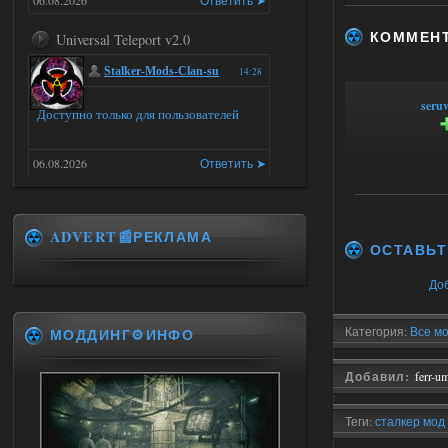
06.08.2026
Ответить ➤
КОММЕН
Universal Teleport v2.0
Stalker-Mods-Clan-su
14:28
seru
Доступно только для пользователей
06.08.2026
Ответить ➤
Universal Teleport v2.0
ADVERT📰РЕКЛАМА
DEDULYA-1967
13:56
ОСТАВЬТ
Доступно только для пользователей
До
06.08.2026
Ответить ➤
Категория:
Все мо
МОДДИНГ⚙️ИНФО
Universal Teleport v2.0
Добавил:
ferr-u
Stalker-Mods-Clan-su
12:26
Теги:
сталкер мод 
Доступно только для пользователей
SPD
,
mod
,
Скачать