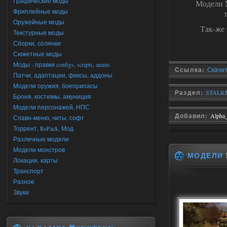
Графические моды
Модели N
Фриплейные моды
Оружейные моды
Так-же
Текстурные моды
Сборки, солянки
Сюжетные моды
Моды - правки configs, scripts, anims
Ссылка:
Скачать
Патчи, адаптации, фиксы, аддоны
Модели оружия, боеприпасы
Раздел:
STALKE
Броня, костюмы, амуниция
Модели персонажей, НПС
Добавил:
Alpha
Спавн-меню, читы, софт
Торрент, RePack, Мод
Различные модели
Модели монстров
МОДЕЛИ
Локации, карты
Транспорт
Разное
Звуки