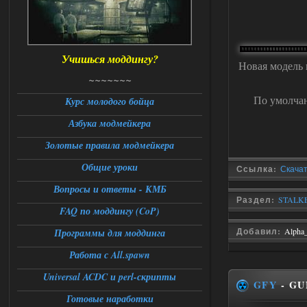
Доступно только для пользователей
06.08.2026
Ответить ➤
Учишься моддингу?
Новая модель 
Universal Teleport v2.0
~~~~~~~
DEDULYA-1967
По умолчан
12:21
Курс молодого бойца
Поставил на чистый сталкер
Азбука модмейкера
10006, сразу
вылет [error]Arguments :
msg_box_kicked_by_server:picture
Золотые правила модмейкера
06.08.2026
Ответить ➤
Общие уроки
Ссылка:
Скача
Вопросы и ответы - КМБ
Спавнер + Правки + Античит - Dead
Раздел:
STALKE
City Final
FAQ по моддингу (CoP)
Stalker-Mods-Clan-su
09:53
Добавил:
Alpha
Программы для моддинга
Работа с All.spawn
Доступно только для пользователей
Universal ACDC и perl-скрипты
GFY
- GU
06.08.2026
Ответить ➤
Готовые наработки