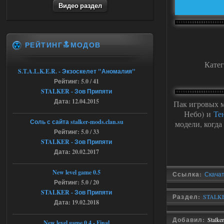
6a53045b746b6f2d80812029a
Видео раздел
3/?r=plemwd
04.08.2026
Ответить ➤
РЕЙТИНГ🔝МОДОВ
Объединенный Пак 2 + OGSR +
STCoP WP 3.4
Кате
S.T.A.L.K.E.R. - Экзоскелет "Аномалия"
Stalker-Mods-Clan-su
11:30
Рейтинг: 5.0 / 41
STALKER - Зов Припяти
Доступно только для пользователей
Дата: 12.04.2015
Пак игровых 
Небо) и
Те
04.08.2026
Ответить ➤
Соль с сайта stalker-mods.clan.su
модели, когда
Рейтинг: 5.0 / 33
Объединенный Пак 2 + OGSR +
STALKER - Зов Припяти
Дата: 20.02.2017
STCoP WP 3.4
andreyforest1993
08:24
New level game 0.5
Ссылка:
Скачат
там есть опция расшириные
Рейтинг: 5.0 / 20
анимации нпс, я поставил
STALKER - Зов Припяти
галочку но толку ноль, ни каких
Раздел:
STALKE
Дата: 19.02.2018
анимаций нет, может это что-то другое,
не известно, больше нет ни каких таких
кнопок по поводу анимаций
Добавил:
Stalke
New level game 0.4 - Final