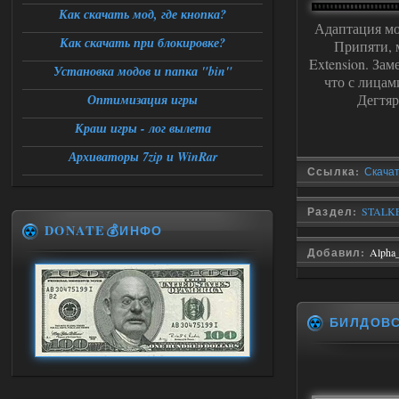
Как скачать мод, где кнопка?
Адаптация мо
Как скачать при блокировке?
Припяти, 
Extension. За
Установка модов и папка "bin"
что с лицам
Дегтяр
Оптимизация игры
Краш игры - лог вылета
Архиваторы 7zip и WinRar
Ссылка:
Скачат
Раздел:
STALKE
DONATE💰ИНФО
Добавил:
Alpha
БИЛДОВ