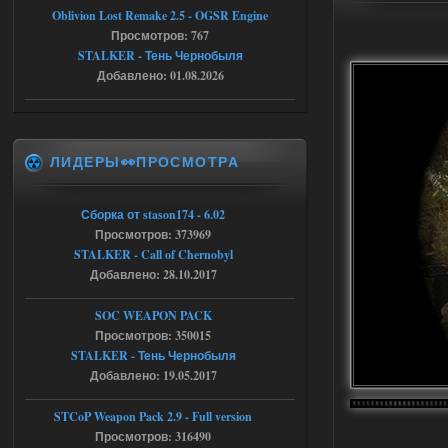
Oblivion Lost Remake 2.5 - OGSR Engine
[05.08.26
Просмотров: 767
20:23:10.934] [17468]
FATAL ERROR
STALKER - Тень Чернобыля
Добавлено: 01.08.2026
[error]Expression : FATAL ERROR
[error]Function :
CScriptEngine::lua_pcall_failed
[error]File : D:\a\OGSR-
Engine\OGSR-
Engine\ogsr_engine\COMMON_AI\scrip
ЛИДЕРЫ👀ПРОСМОТРА
t_engine.cpp
[error]Line : 75
[error]Description :
[CScriptEngine::lua_pcall_failed]: ... -
Сборка от stason174 - 6.02
shadow of
chernobyl\gamedata\scripts\xr_camper.sc
Просмотров: 373969
ript:510: attempt to index local 'manager'
STALKER - Call of Chernobyl
(a nil value)
Добавлено: 28.10.2017
Вылет после захода в Припять.
05.08.2026
Ответить ➤
SOC WEAPON PACK
Просмотров: 350015
Скованные одной цепью
STALKER - Тень Чернобыля
Добавлено: 19.05.2017
r4908778
18:37
с избавлением от баласта,
доходяга.
STCoP Weapon Pack 2.9 - Full version
Просмотров: 316490