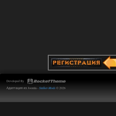
Oblivion Lost Remake 2.5 - OGSR
Engine
kulikulikuli
13:19
а где здесь огср? я на скринах
вижу только обоссаный
древний билд, от которого глаза
вытекают.
01.08.2026
Ответить ➤
Oblivion Lost Remake 2.5 - OGSR
Engine
Stalker-Mods-Clan-su
11:01
Developed By
Доступно только для пользователей
Адаптация из Joomla -
Stalker-Mods
© 2026
01.08.2026
Ответить ➤
Сборка от stason174 - 6.02
Stalker-Mods-Clan-su
10:43