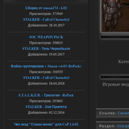
Объединенный Пак 2 + OGSR +
Сборка от stason174 - 6.02
Просмотров: 373969
STCoP WP 3.4
STALKER - Call of Chernobyl
Stalker-Mods-Clan-su
17:08
Добавлено: 28.10.2017
Доступно только для пользователей
SOC WEAPON PACK
Просмотров: 350015
STALKER - Тень Чернобыля
04.08.2026
Ответить ➤
Добавлено: 19.05.2017
Кате
Объединенный Пак 2 + OGSR +
Война группировок + Stason v.6.03 (RePack)
STCoP WP 3.4
Просмотров: 310555
STALKER - Call of Chernobyl
Stalker-Mods-Clan-su
16:48
Добавлено: 18.04.2018
Игровые мод
Доступно только для пользователей
S.T.A.L.K.E.R. - Трилогия - RePack
Просмотров: 293865
04.08.2026
Ответить ➤
STALKER - Зов Припяти
Добавлено: 02.12.2016
Ссылка:
Скачат
Объединенный Пак 2 + OGSR +
STCoP WP 3.4
Чит-мод "Спавн меню" для CoP 1.6.02
Раздел:
STALKE