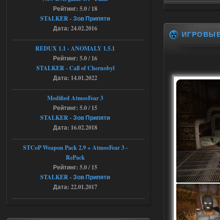
04.08.2026
Ответить ➤
Рейтинг: 5.0 / 18
STALKER - Зов Припяти
Последний рассвет - Эпизод 1
Дата: 24.02.2016
ИГРОВЫ
Stalker-Mods-Clan-su
22:29
REDUX 1.1​​​​​​​ - ANOMALY 1.5.1
Рейтинг: 5.0 / 16
Доступно только для пользователей
STALKER - Call of Chernobyl
Дата: 14.01.2022
03.08.2026
Ответить ➤
Modified AtmosFear 3
Объединенный Пак 2 + OGSR +
Рейтинг: 5.0 / 15
STCoP WP 3.4
STALKER - Зов Припяти
Дата: 16.02.2018
Stalker-Mods-Clan-su
22:27
STCoP Weapon Pack 2.9 + AtmosFear 3 -
Доступно только для пользователей
RePack
Рейтинг: 5.0 / 15
STALKER - Зов Припяти
03.08.2026
Ответить ➤
Дата: 22.01.2017
Объединенный Пак 2 + OGSR +
STCoP WP 3.4