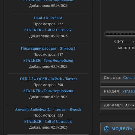
Добавлено: 05.08.2026
05.08.2026
Ответить ➤
Dead Air: Refined
Просмотров: 222
Тайна Зоны - Remaster 2026
STALKER - Call of Chernobyl
AndreySA
21:28
Добавлено: 05.08.2026
GFY
— эт
патч я установил после
монстро
установки мода, да, ладно,
Последний рассвет - Эпизод 1
наверное вы правы придется ожидать
Просмотров: 417
чудо))
STALKER - Тень Чернобыля
05.08.2026
Ответить ➤
Добавлено: 03.08.2026
Тайна Зоны - Remaster 2026
Ссылка:
Скача
OLR 2.5 + OGSR - RePack - Torrent
Просмотров: 590
Stalker-Mods-Clan-su
20:50
STALKER - Тень Чернобыля
Раздел:
STALKE
Добавлено: 02.08.2026
Доступно только для пользователей
Добавил:
Alpha
Anomaly Anthology 2.1 - Torrent - Repack
05.08.2026
Ответить ➤
Просмотров: 633
STALKER - Call of Chernobyl
Тайна Зоны - Remaster 2026
Добавлено: 02.08.2026
МОДЕЛЬ
AndreySA
20:25