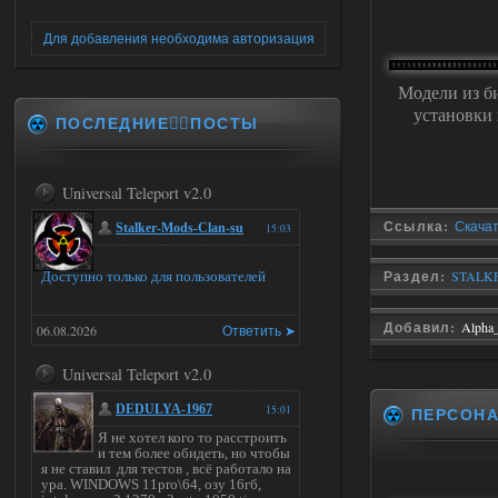
Для добавления необходима авторизация
Модели из б
установки 
ПОСЛЕДНИЕ✍🏻ПОСТЫ
Universal Teleport v2.0
Ссылка:
Скачат
Stalker-Mods-Clan-su
15:03
Раздел:
STALKE
Доступно только для пользователей
Добавил:
Alpha
06.08.2026
Ответить ➤
Universal Teleport v2.0
DEDULYA-1967
15:01
ПЕРСОН
Я не хотел кого то расстроить
и тем более обидеть, но чтобы
я не ставил для тестов , всё работало на
ура. WINDOWS 11pro\64, озу 16гб,