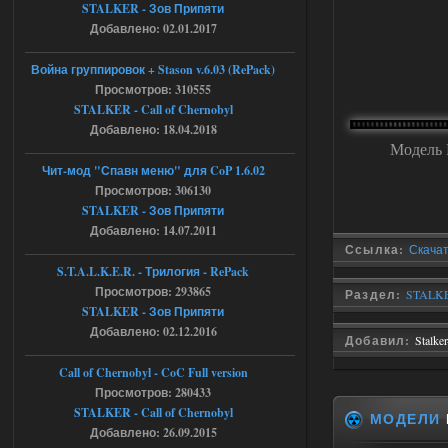
STALKER - Зов Припяти
05.08.2026
Ответить ➤
Добавлено: 02.01.2017
Путь во мгле + GUNSLINGER mod
Война группировок + Stason v.6.03 (RePack)
Просмотров: 310555
Stalker-Mods-Clan-su
16:57
STALKER - Call of Chernobyl
Добавлено: 18.04.2018
Доступно только для пользователей
Модель 
Чит-мод "Спавн меню" для CoP 1.6.02
05.08.2026
Ответить ➤
Просмотров: 306130
STALKER - Зов Припяти
Путь во мгле + GUNSLINGER mod
Добавлено: 14.07.2011
Ссылка:
Скачат
stalker673920
16:09
S.T.A.L.K.E.R. - Трилогия - RePack
где пароль?
Просмотров: 293865
Раздел:
STALKE
STALKER - Зов Припяти
Добавлено: 02.12.2016
Добавил:
Stalke
05.08.2026
Ответить ➤
Call of Chernobyl - CoC Full version
Dead Air: Refined
Просмотров: 280433
STALKER - Call of Chernobyl
Stalker-Mods-Clan-su
МОДЕЛИ
09:03
Добавлено: 26.09.2015