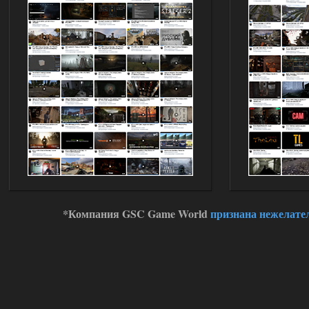
Доступно только для пользователей
02.08.2026
Ответить ➤
Improved Weapon Pack (I.W.P.) - UPD
30.12.25
Werdassver
06:36
хорош мод! задания
прикольно!
02.08.2026
Ответить ➤
Oblivion Lost Remake 2.5 - OGSR
*Компания GSC Game World
признана нежелате
Engine
Stalker-Mods-Clan-su
14:16
Доступно только для пользователей
01.08.2026
Ответить ➤