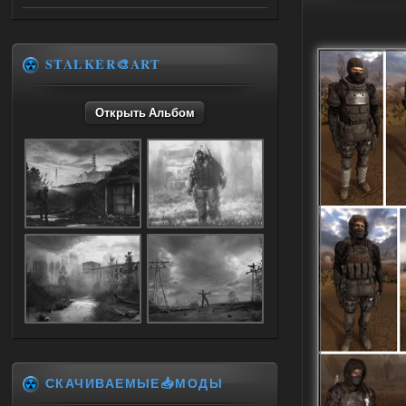
Доступно только для пользователей
05.08.2026
Ответить ➤
STALKER🎨ART
Объединенный Пак 2 + OGSR +
STCoP WP 3.4
Открыть Альбом
Stalker-Mods-Clan-su
17:25
Доступно только для пользователей
04.08.2026
Ответить ➤
Объединенный Пак 2 + OGSR +
STCoP WP 3.4
Stalker-Mods-Clan-su
17:19
Доступно только для пользователей
СКАЧИВАЕМЫЕ📥МОДЫ
04.08.2026
Ответить ➤