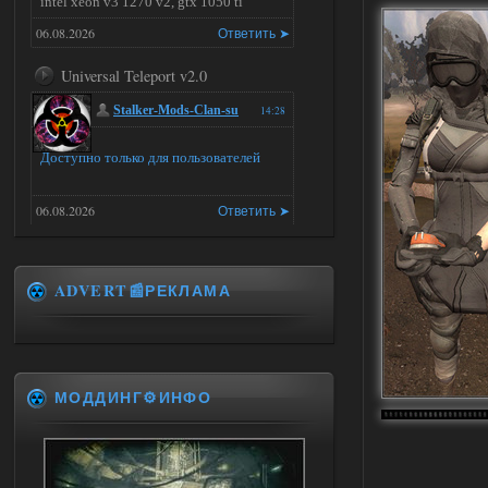
intel xeon v3 1270 v2, gtx 1050 ti
06.08.2026
Ответить ➤
Universal Teleport v2.0
Stalker-Mods-Clan-su
14:28
Доступно только для пользователей
06.08.2026
Ответить ➤
Universal Teleport v2.0
ADVERT📰РЕКЛАМА
DEDULYA-1967
13:56
Доступно только для пользователей
06.08.2026
Ответить ➤
МОДДИНГ⚙️ИНФО
Universal Teleport v2.0
Stalker-Mods-Clan-su
12:26