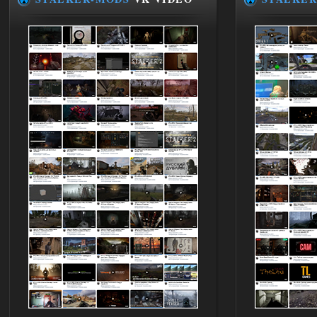
Глобальный патч от
31.07.2026.
Устанавливать только
поверх финальной версии все в одном
(Standalone Final) от 29.12.2025!
Доступно только для пользователей
03.08.2026
Ответить ➤
ANOMALY ※ MEDIUM 7.0
Dvoeshnik
21:30
Хорошая сборка, графон и
детали на высоте не так
мрачно как в других сборках, дождь
барабанит по металу это нечто. Люблю
хардкор по типу Dead Air но здесь он
компромисный не такой жесткий.
Стартовый набор удивил на харде и
выживании такой комбез крутой не
удержался взял его и ножичек. Забавно
получилось, благо тайники спасают.
Поигрался пока немного но уже оч
нравится как то так!
02.08.2026
Ответить ➤