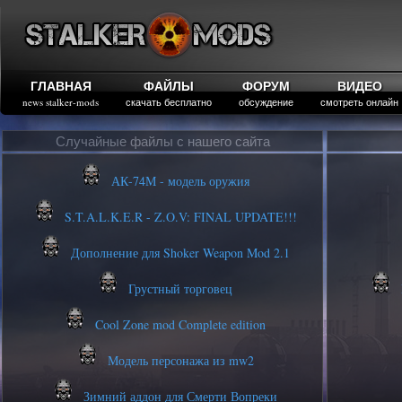
ГЛАВНАЯ
ФАЙЛЫ
ФОРУМ
ВИДЕО
news stalker-mods
скачать бесплатно
обсуждение
смотреть онлайн
Случайные файлы с нашего сайта
АК-74М - модель оружия
S.T.A.L.K.E.R - Z.O.V: FINAL UPDATE!!!
Дополнение для Shoker Weapon Mod 2.1
Грустный торговец
Cool Zone mod Complete edition
Модель персонажа из mw2
Зимний аддон для Смерти Вопреки