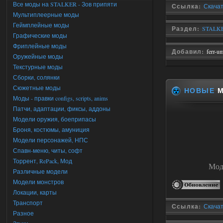
Все моды на STALKER - Зов припяти
Ссылка:
Скачат
Мультиплеерные моды
Геймплейные моды
Раздел:
STALKE
Графические моды
Фриплейные моды
Добавил:
ferr-u
Оружейные моды
Текстурные моды
Сборки, солянки
Сюжетные моды
НОВЫЕ
М
Моды - правки configs, scripts, anims
Патчи, адаптации, фиксы, аддоны
Модели оружия, боеприпасы
Броня, костюмы, амуниция
Модели персонажей, НПС
Спавн-меню, читы, софт
Торрент, RePack, Мод
Мод
Различные модели
Модели монстров
Локации, карты
Транспорт
Ссылка:
Скачат
Разное