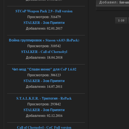
Добавил:
ferr-u
с избавлением от баласта,
доходяга.
STCoP Weapon Pack 2.9 - Full version
Просмотров: 316479
1-10
STALKER - Зов Припяти
05.08.2026
Ответить ➤
Добавлено: 02.01.2017
Путь во мгле + GUNSLINGER mod
Война группировок + Stason v.6.03 (RePack)
Просмотров: 310542
Stalker-Mods-Clan-su
16:57
STALKER - Call of Chernobyl
Добавлено: 18.04.2018
Доступно только для пользователей
Чит-мод "Спавн меню" для CoP 1.6.02
05.08.2026
Ответить ➤
Просмотров: 306123
STALKER - Зов Припяти
Путь во мгле + GUNSLINGER mod
Добавлено: 14.07.2011
stalker673920
16:09
S.T.A.L.K.E.R. - Трилогия - RePack
где пароль?
Просмотров: 293842
STALKER - Зов Припяти
Добавлено: 02.12.2016
05.08.2026
Ответить ➤
Call of Chernobyl - CoC Full version