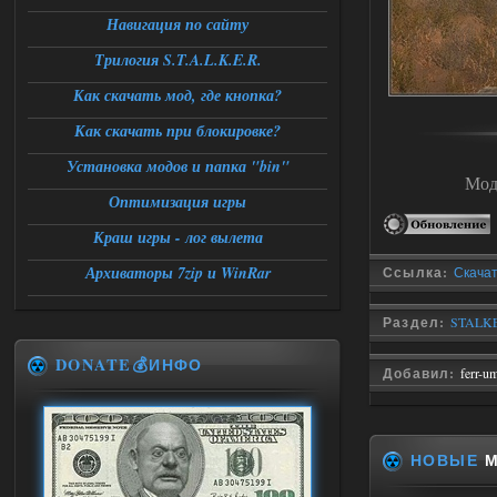
Навигация по сайту
Трилогия S.T.A.L.K.E.R.
Как скачать мод, где кнопка?
Как скачать при блокировке?
Установка модов и папка "bin"
Мод
Оптимизация игры
Краш игры - лог вылета
Архиваторы 7zip и WinRar
Ссылка:
Скачат
Раздел:
STALKE
DONATE💰ИНФО
Добавил:
ferr-u
НОВЫЕ
М