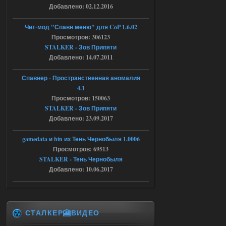
Добавлено: 02.12.2016
Объединенный Пак 2 + OGSR +
STCoP WP 3.4
Чит-мод "Спавн меню" для CoP 1.6.02
Просмотров: 306123
andreyforest1993
15:33
STALKER - Зов Припяти
вот ещё этот же трелер с
Добавлено: 14.07.2011
вашего сайта, https://stalker-
mods.su/news/op_2_ogsr_stcop_wp_3_4
_trejler_2022/2022-11-30-6818
Спавнер - Пространственная аномалия
4.1
04.08.2026
Ответить ➤
Просмотров: 150063
STALKER - Зов Припяти
Объединенный Пак 2 + OGSR +
Добавлено: 23.09.2017
STCoP WP 3.4
andreyforest1993
gamedata и bin из Тень Чернобыля 1.0006
15:03
Просмотров: 69513
это и есть эта версия мода
Объединенный Пак 2 + OGSR
STALKER - Тень Чернобыля
+ STCoP WP 3.4, только нет ни каких
Добавлено: 10.06.2017
анимаций курения и анимаций еды и
экзоча как в трелере
04.08.2026
Ответить ➤
СТАЛКЕР🎦ВИДЕО
Объединенный Пак 2 + OGSR +
STCoP WP 3.4