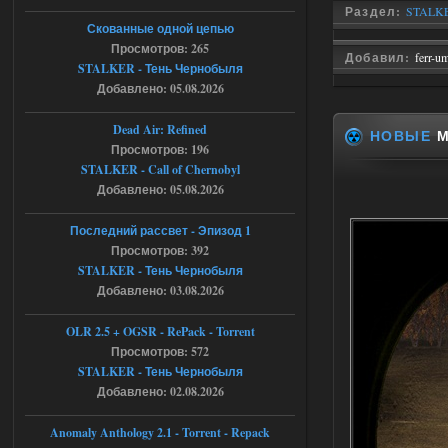
Раздел:
STALKE
Stalker-Mods-Clan-su
21:33
Скованные одной цепью
Просмотров: 265
Добавил:
ferr-u
Доступно только для пользователей
STALKER - Тень Чернобыля
Добавлено: 05.08.2026
05.08.2026
Ответить ➤
Dead Air: Refined
НОВЫЕ
М
Просмотров: 196
Тайна Зоны - Remaster 2026
STALKER - Call of Chernobyl
AndreySA
21:28
Добавлено: 05.08.2026
патч я установил после
установки мода, да, ладно,
Последний рассвет - Эпизод 1
наверное вы правы придется ожидать
Просмотров: 392
чудо))
STALKER - Тень Чернобыля
05.08.2026
Ответить ➤
Добавлено: 03.08.2026
Тайна Зоны - Remaster 2026
OLR 2.5 + OGSR - RePack - Torrent
Просмотров: 572
Stalker-Mods-Clan-su
20:50
STALKER - Тень Чернобыля
Добавлено: 02.08.2026
Доступно только для пользователей
Anomaly Anthology 2.1 - Torrent - Repack
05.08.2026
Ответить ➤