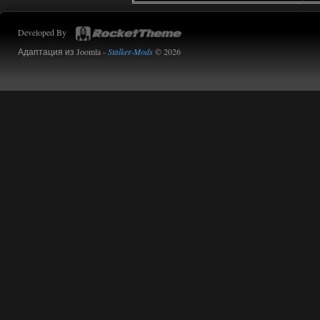
Доступно только для пользователей
Developed By
01.08.2026
Ответить ➤
Адаптация из Joomla -
Stalker-Mods
© 2026
Oblivion Lost Remake 2.5 - OGSR
Engine
kulikulikuli
13:19
а где здесь огср? я на скринах
вижу только обоссаный
древний билд, от которого глаза
вытекают.
01.08.2026
Ответить ➤
Oblivion Lost Remake 2.5 - OGSR
Engine
Stalker-Mods-Clan-su
11:01
Доступно только для пользователей
01.08.2026
Ответить ➤