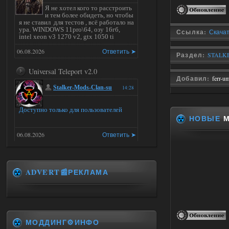
Я не хотел кого то расстроить
и тем более обидеть, но чтобы
я не ставил для тестов , всё работало на
ура. WINDOWS 11pro\64, озу 16гб,
Ссылка:
Скачат
intel xeon v3 1270 v2, gtx 1050 ti
06.08.2026
Ответить ➤
Раздел:
STALKE
Universal Teleport v2.0
Добавил:
ferr-u
Stalker-Mods-Clan-su
14:28
Доступно только для пользователей
НОВЫЕ
М
06.08.2026
Ответить ➤
Universal Teleport v2.0
ADVERT📰РЕКЛАМА
DEDULYA-1967
13:56
Доступно только для пользователей
06.08.2026
Ответить ➤
МОДДИНГ⚙️ИНФО