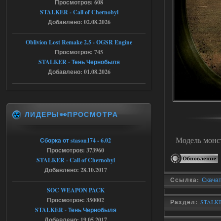
Просмотров: 608
STALKER - Call of Chernobyl
Тайна Зоны - Remaster 2026
Добавлено: 02.08.2026
AndreySA
20:25
Oblivion Lost Remake 2.5 - OGSR Engine
[05.08.26
Просмотров: 745
20:23:10.934] [17468]
FATAL ERROR
STALKER - Тень Чернобыля
Добавлено: 01.08.2026
[error]Expression : FATAL ERROR
[error]Function :
CScriptEngine::lua_pcall_failed
[error]File : D:\a\OGSR-
Engine\OGSR-
Engine\ogsr_engine\COMMON_AI\scrip
ЛИДЕРЫ👀ПРОСМОТРА
t_engine.cpp
[error]Line : 75
[error]Description :
[CScriptEngine::lua_pcall_failed]: ... -
Модель монст
Сборка от stason174 - 6.02
shadow of
chernobyl\gamedata\scripts\xr_camper.sc
Просмотров: 373960
ript:510: attempt to index local 'manager'
STALKER - Call of Chernobyl
(a nil value)
Добавлено: 28.10.2017
Вылет после захода в Припять.
Ссылка:
Скачат
05.08.2026
Ответить ➤
SOC WEAPON PACK
Просмотров: 350002
Раздел:
STALKE
Скованные одной цепью
STALKER - Тень Чернобыля
Добавлено: 19.05.2017
r4908778
18:37