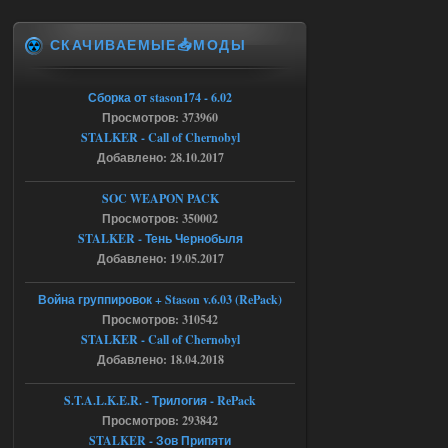
Доступно только для пользователей
СКАЧИВАЕМЫЕ📥МОДЫ
04.08.2026
Ответить ➤
Объединенный Пак 2 + OGSR +
Сборка от stason174 - 6.02
Просмотров: 373960
STCoP WP 3.4
STALKER - Call of Chernobyl
Stalker-Mods-Clan-su
17:08
Добавлено: 28.10.2017
Доступно только для пользователей
SOC WEAPON PACK
Просмотров: 350002
STALKER - Тень Чернобыля
04.08.2026
Ответить ➤
Добавлено: 19.05.2017
Объединенный Пак 2 + OGSR +
Война группировок + Stason v.6.03 (RePack)
STCoP WP 3.4
Просмотров: 310542
STALKER - Call of Chernobyl
Stalker-Mods-Clan-su
16:48
Добавлено: 18.04.2018
Доступно только для пользователей
S.T.A.L.K.E.R. - Трилогия - RePack
Просмотров: 293842
04.08.2026
Ответить ➤
STALKER - Зов Припяти