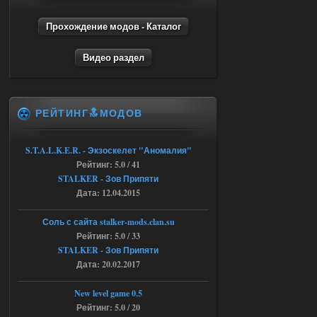
andreyforest1993
15:00
Прохождение модов - Каталог
https://rutube.ru/video/50be34
6a53045b746b6f2d80812029a
Видео раздел
3/?r=plemwd
04.08.2026
Ответить ➤
РЕЙТИНГ🔝МОДОВ
Объединенный Пак 2 + OGSR +
STCoP WP 3.4
S.T.A.L.K.E.R. - Экзоскелет "Аномалия"
Stalker-Mods-Clan-su
11:30
Рейтинг: 5.0 / 41
STALKER - Зов Припяти
Доступно только для пользователей
Дата: 12.04.2015
04.08.2026
Ответить ➤
Соль с сайта stalker-mods.clan.su
Рейтинг: 5.0 / 33
Объединенный Пак 2 + OGSR +
STALKER - Зов Припяти
Дата: 20.02.2017
STCoP WP 3.4
andreyforest1993
08:24
New level game 0.5
там есть опция расшириные
Рейтинг: 5.0 / 20
анимации нпс, я поставил