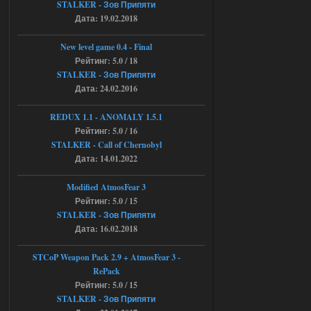
STALKER - Зов Припяти
галочку но толку ноль, ни каких
Дата: 19.02.2018
анимаций нет, может это что-то другое,
не известно, больше нет ни каких таких
кнопок по поводу анимаций
New level game 0.4 - Final
04.08.2026
Ответить ➤
Рейтинг: 5.0 / 18
STALKER - Зов Припяти
Последний рассвет - Эпизод 1
Дата: 24.02.2016
Stalker-Mods-Clan-su
22:29
REDUX 1.1​​​​​​​ - ANOMALY 1.5.1
Рейтинг: 5.0 / 16
Доступно только для пользователей
STALKER - Call of Chernobyl
Дата: 14.01.2022
03.08.2026
Ответить ➤
Modified AtmosFear 3
Объединенный Пак 2 + OGSR +
Рейтинг: 5.0 / 15
STCoP WP 3.4
STALKER - Зов Припяти
Дата: 16.02.2018
Stalker-Mods-Clan-su
22:27
STCoP Weapon Pack 2.9 + AtmosFear 3 -
Доступно только для пользователей
RePack
Рейтинг: 5.0 / 15
STALKER - Зов Припяти
03.08.2026
Ответить ➤