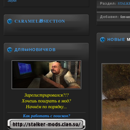
Звуки
Раздел:
STALKE
Добавил:
ferr-u
CARAMEL🎁SECTION
НОВЫЕ
М
ДЛЯ📜НОВИЧКОВ
Зарегистрировался?!?
Хочешь поиграть в мод?
Начнём по порядку...
Как работать с поиском?