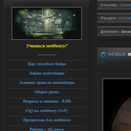
Universal Teleport v2.0
Ссылка:
Скачат
Stalker-Mods-Clan-su
12:26
Раздел:
STALKE
Доступно только для пользователей
Добавил:
ferr-u
06.08.2026
Ответить ➤
Учишься моддингу?
Universal Teleport v2.0
~~~~~~~
НОВЫЕ
М
DEDULYA-1967
12:21
Курс молодого бойца
Поставил на чистый сталкер
Азбука модмейкера
10006, сразу
вылет [error]Arguments :
msg_box_kicked_by_server:picture
Золотые правила модмейкера
06.08.2026
Ответить ➤
Общие уроки
Вопросы и ответы - КМБ
Спавнер + Правки + Античит - Dead
City Final
FAQ по моддингу (CoP)
Stalker-Mods-Clan-su
09:53
Программы для моддинга
Работа с All.spawn
Доступно только для пользователей