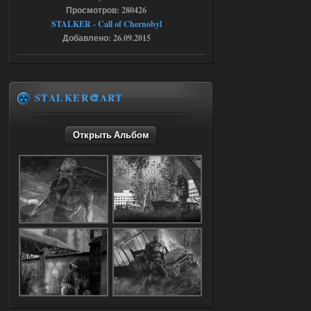
Dead Air: Refined
Просмотров: 280426
STALKER - Call of Chernobyl
Stalker-Mods-Clan-su
09:03
Добавлено: 26.09.2015
Доступно только для пользователей
05.08.2026
Ответить ➤
STALKER🎨ART
Объединенный Пак 2 + OGSR +
STCoP WP 3.4
Открыть Альбом
Stalker-Mods-Clan-su
17:25
Доступно только для пользователей
04.08.2026
Ответить ➤
Объединенный Пак 2 + OGSR +
STCoP WP 3.4
Stalker-Mods-Clan-su
17:19