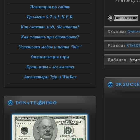
Навигация по сайту
Трилогия S.T.A.L.K.E.R.
Как скачать мод, где кнопка?
Ссылка:
Скачат
Как скачать при блокировке?
Раздел:
STALKE
Установка модов и папка "bin"
Оптимизация игры
Добавил:
ferr-u
Краш игры - лог вылета
Архиваторы 7zip и WinRar
ЭКЗОСКЕ
DONATE💰ИНФО