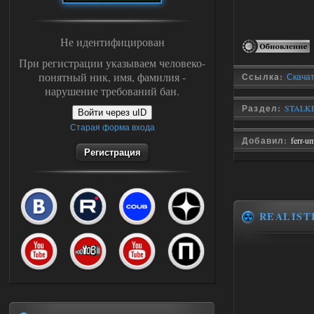
Не идентифицирован
При регистрации указываем человеко-
понятный ник, имя, фамилия -
Ссылка:
Скачат
нарушение требований бан.
Раздел:
STALKE
Войти через uID
Старая форма входа
Добавил:
ferr-u
Регистрация
REALIST