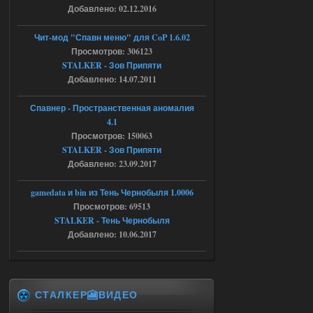
Добавлено: 02.12.2016
Объединенный Пак 2 + OGSR +
STCoP WP 3.4
Чит-мод "Спавн меню" для CoP 1.6.02
Просмотров: 306123
andreyforest1993
15:33
STALKER - Зов Припяти
вот ещё этот же трелер с
Добавлено: 14.07.2011
вашего сайта, https://stalker-
mods.su/news/op_2_ogsr_stcop_wp_3_4
_trejler_2022/2022-11-30-6818
Спавнер - Пространственная аномалия
4.1
04.08.2026
Ответить ➤
Просмотров: 150063
STALKER - Зов Припяти
Объединенный Пак 2 + OGSR +
Добавлено: 23.09.2017
STCoP WP 3.4
andreyforest1993
gamedata и bin из Тень Чернобыля 1.0006
15:03
Просмотров: 69513
это и есть эта версия мода
Объединенный Пак 2 + OGSR
STALKER - Тень Чернобыля
+ STCoP WP 3.4, только нет ни каких
Добавлено: 10.06.2017
анимаций курения и анимаций еды и
экзоча как в трелере
04.08.2026
Ответить ➤
СТАЛКЕР🎦ВИДЕО
Объединенный Пак 2 + OGSR +
STCoP WP 3.4