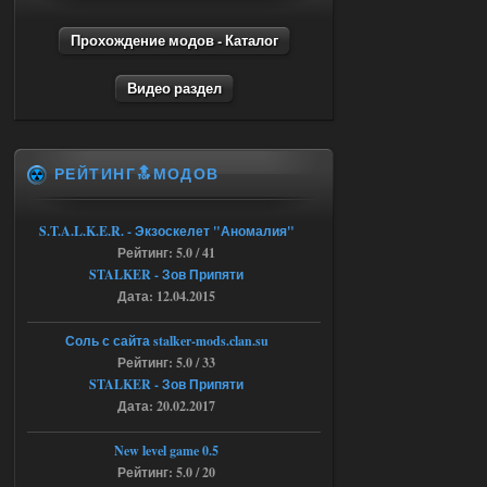
andreyforest1993
15:00
Прохождение модов - Каталог
https://rutube.ru/video/50be34
6a53045b746b6f2d80812029a
Видео раздел
3/?r=plemwd
04.08.2026
Ответить ➤
РЕЙТИНГ🔝МОДОВ
Объединенный Пак 2 + OGSR +
STCoP WP 3.4
S.T.A.L.K.E.R. - Экзоскелет "Аномалия"
Stalker-Mods-Clan-su
11:30
Рейтинг: 5.0 / 41
STALKER - Зов Припяти
Доступно только для пользователей
Дата: 12.04.2015
04.08.2026
Ответить ➤
Соль с сайта stalker-mods.clan.su
Рейтинг: 5.0 / 33
Объединенный Пак 2 + OGSR +
STALKER - Зов Припяти
Дата: 20.02.2017
STCoP WP 3.4
andreyforest1993
08:24
New level game 0.5
там есть опция расшириные
Рейтинг: 5.0 / 20
анимации нпс, я поставил