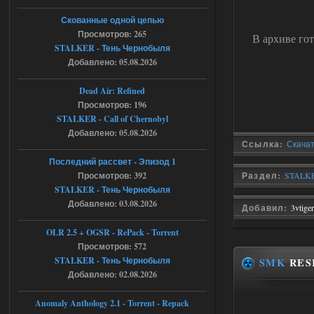
Stalker-Mods-Clan-su
21:33
Скованные одной цепью
Просмотров: 265
В архиве го
Доступно только для пользователей
STALKER - Тень Чернобыля
Добавлено: 05.08.2026
05.08.2026
Ответить ➤
Dead Air: Refined
Просмотров: 196
Тайна Зоны - Remaster 2026
STALKER - Call of Chernobyl
AndreySA
21:28
Добавлено: 05.08.2026
Ссылка:
Скачат
патч я установил после
установки мода, да, ладно,
Последний рассвет - Эпизод 1
наверное вы правы придется ожидать
Просмотров: 392
Раздел:
STALKE
чудо))
STALKER - Тень Чернобыля
05.08.2026
Ответить ➤
Добавлено: 03.08.2026
Добавил:
3vtiger
Тайна Зоны - Remaster 2026
OLR 2.5 + OGSR - RePack - Torrent
Просмотров: 572
Stalker-Mods-Clan-su
20:50
STALKER - Тень Чернобыля
SMK
RES
Добавлено: 02.08.2026
Доступно только для пользователей
Anomaly Anthology 2.1 - Torrent - Repack
05.08.2026
Ответить ➤