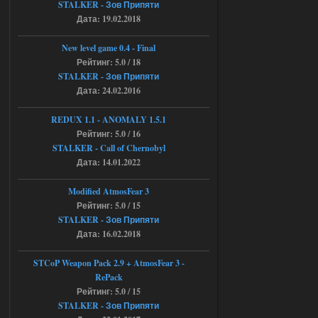
STALKER - Зов Припяти
галочку но толку ноль, ни каких
Дата: 19.02.2018
анимаций нет, может это что-то другое,
не известно, больше нет ни каких таких
кнопок по поводу анимаций
New level game 0.4 - Final
04.08.2026
Ответить ➤
Рейтинг: 5.0 / 18
STALKER - Зов Припяти
Последний рассвет - Эпизод 1
Дата: 24.02.2016
Stalker-Mods-Clan-su
22:29
REDUX 1.1​​​​​​​ - ANOMALY 1.5.1
Рейтинг: 5.0 / 16
Доступно только для пользователей
STALKER - Call of Chernobyl
Дата: 14.01.2022
03.08.2026
Ответить ➤
Modified AtmosFear 3
Объединенный Пак 2 + OGSR +
Рейтинг: 5.0 / 15
STCoP WP 3.4
STALKER - Зов Припяти
Дата: 16.02.2018
Stalker-Mods-Clan-su
22:27
STCoP Weapon Pack 2.9 + AtmosFear 3 -
Доступно только для пользователей
RePack
Рейтинг: 5.0 / 15
STALKER - Зов Припяти
03.08.2026
Ответить ➤