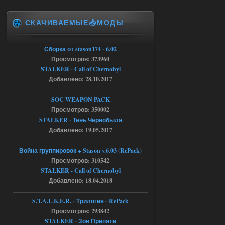
Доступно только для пользователей
СКАЧИВАЕМЫЕ📥МОДЫ
04.08.2026
Ответить ➤
Объединенный Пак 2 + OGSR +
Сборка от stason174 - 6.02
Просмотров: 373960
STCoP WP 3.4
STALKER - Call of Chernobyl
Stalker-Mods-Clan-su
17:08
Добавлено: 28.10.2017
Доступно только для пользователей
SOC WEAPON PACK
Просмотров: 350002
STALKER - Тень Чернобыля
04.08.2026
Ответить ➤
Добавлено: 19.05.2017
Объединенный Пак 2 + OGSR +
Война группировок + Stason v.6.03 (RePack)
STCoP WP 3.4
Просмотров: 310542
STALKER - Call of Chernobyl
Stalker-Mods-Clan-su
16:48
Добавлено: 18.04.2018
Доступно только для пользователей
S.T.A.L.K.E.R. - Трилогия - RePack
Просмотров: 293842
04.08.2026
Ответить ➤
STALKER - Зов Припяти