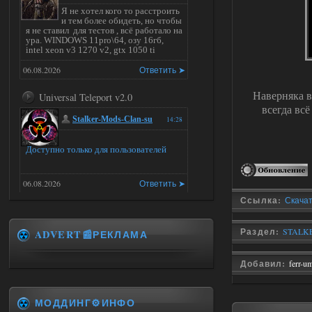
Я не хотел кого то расстроить
и тем более обидеть, но чтобы
я не ставил для тестов , всё работало на
ура. WINDOWS 11pro\64, озу 16гб,
intel xeon v3 1270 v2, gtx 1050 ti
06.08.2026
Ответить ➤
Наверняка в
Universal Teleport v2.0
всегда всё
Stalker-Mods-Clan-su
14:28
Доступно только для пользователей
06.08.2026
Ответить ➤
Ссылка:
Скачат
Universal Teleport v2.0
Раздел:
STALKE
ADVERT📰РЕКЛАМА
DEDULYA-1967
13:56
Доступно только для пользователей
Добавил:
ferr-u
06.08.2026
Ответить ➤
МОДДИНГ⚙️ИНФО