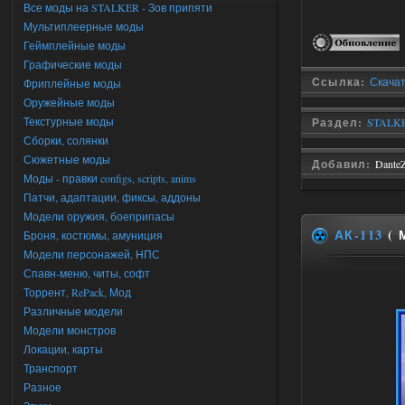
Все моды на STALKER - Зов припяти
Мультиплеерные моды
Геймплейные моды
Графические моды
Ссылка:
Скачат
Фриплейные моды
Оружейные моды
Текстурные моды
Раздел:
STALKE
Сборки, солянки
Сюжетные моды
Добавил:
Dante
Моды - правки configs, scripts, anims
Патчи, адаптации, фиксы, аддоны
Модели оружия, боеприпасы
АК-113
( 
Броня, костюмы, амуниция
Модели персонажей, НПС
Спавн-меню, читы, софт
Торрент, RePack, Мод
Различные модели
Модели монстров
Локации, карты
Транспорт
Разное