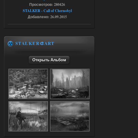
Dead Air: Refined
Просмотров: 280426
STALKER - Call of Chernobyl
Stalker-Mods-Clan-su
09:03
Добавлено: 26.09.2015
Доступно только для пользователей
05.08.2026
Ответить ➤
STALKER🎨ART
Объединенный Пак 2 + OGSR +
STCoP WP 3.4
Открыть Альбом
Stalker-Mods-Clan-su
17:25
Доступно только для пользователей
04.08.2026
Ответить ➤
Объединенный Пак 2 + OGSR +
STCoP WP 3.4
Stalker-Mods-Clan-su
17:19