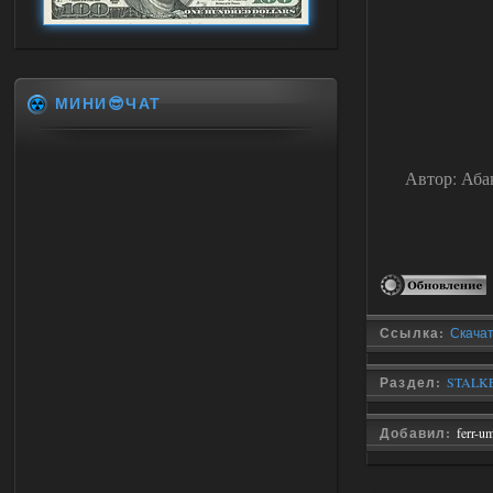
МИНИ😎ЧАТ
Автор: Аба
Ссылка:
Скачат
Раздел:
STALKE
Добавил:
ferr-u