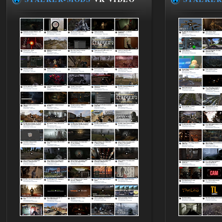
Глобальный патч от
31.07.2026.
Устанавливать только
поверх финальной версии все в одном
(Standalone Final) от 29.12.2025!
Доступно только для пользователей
03.08.2026
Ответить ➤
ANOMALY ※ MEDIUM 7.0
Dvoeshnik
21:30
Хорошая сборка, графон и
детали на высоте не так
мрачно как в других сборках, дождь
барабанит по металу это нечто. Люблю
хардкор по типу Dead Air но здесь он
компромисный не такой жесткий.
Стартовый набор удивил на харде и
выживании такой комбез крутой не
удержался взял его и ножичек. Забавно
получилось, благо тайники спасают.
Поигрался пока немного но уже оч
нравится как то так!
02.08.2026
Ответить ➤