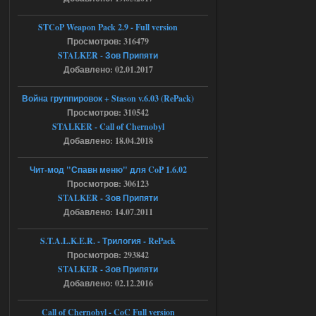
с избавлением от баласта,
доходяга.
STCoP Weapon Pack 2.9 - Full version
Просмотров: 316479
STALKER - Зов Припяти
05.08.2026
Ответить ➤
Добавлено: 02.01.2017
Путь во мгле + GUNSLINGER mod
Война группировок + Stason v.6.03 (RePack)
Просмотров: 310542
Stalker-Mods-Clan-su
16:57
STALKER - Call of Chernobyl
Добавлено: 18.04.2018
Доступно только для пользователей
Чит-мод "Спавн меню" для CoP 1.6.02
05.08.2026
Ответить ➤
Просмотров: 306123
STALKER - Зов Припяти
Путь во мгле + GUNSLINGER mod
Добавлено: 14.07.2011
stalker673920
16:09
S.T.A.L.K.E.R. - Трилогия - RePack
где пароль?
Просмотров: 293842
STALKER - Зов Припяти
Добавлено: 02.12.2016
05.08.2026
Ответить ➤
Call of Chernobyl - CoC Full version