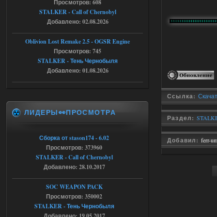
Просмотров: 608
STALKER - Call of Chernobyl
Тайна Зоны - Remaster 2026
Добавлено: 02.08.2026
AndreySA
20:25
Oblivion Lost Remake 2.5 - OGSR Engine
[05.08.26
Просмотров: 745
20:23:10.934] [17468]
FATAL ERROR
STALKER - Тень Чернобыля
Добавлено: 01.08.2026
[error]Expression : FATAL ERROR
[error]Function :
CScriptEngine::lua_pcall_failed
[error]File : D:\a\OGSR-
Ссылка:
Скачат
Engine\OGSR-
Engine\ogsr_engine\COMMON_AI\scrip
ЛИДЕРЫ👀ПРОСМОТРА
t_engine.cpp
Раздел:
STALKE
[error]Line : 75
[error]Description :
[CScriptEngine::lua_pcall_failed]: ... -
Сборка от stason174 - 6.02
shadow of
Добавил:
ferr-u
chernobyl\gamedata\scripts\xr_camper.sc
Просмотров: 373960
ript:510: attempt to index local 'manager'
STALKER - Call of Chernobyl
(a nil value)
Добавлено: 28.10.2017
Вылет после захода в Припять.
05.08.2026
Ответить ➤
SOC WEAPON PACK
Просмотров: 350002
Скованные одной цепью
STALKER - Тень Чернобыля
Добавлено: 19.05.2017
r4908778
18:37