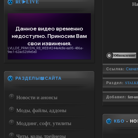
RU▶️LIVE
На
Ссылка:
Скачать
РАЗДЕЛЫ📖САЙТА
Раздел:
STALKE
Новости и анонсы
Добавил:
ferr-u
Моды, файлы, аддоны
КБО
- НО
Моддинг, софт, утилиты
Читы, коды, трейнеры