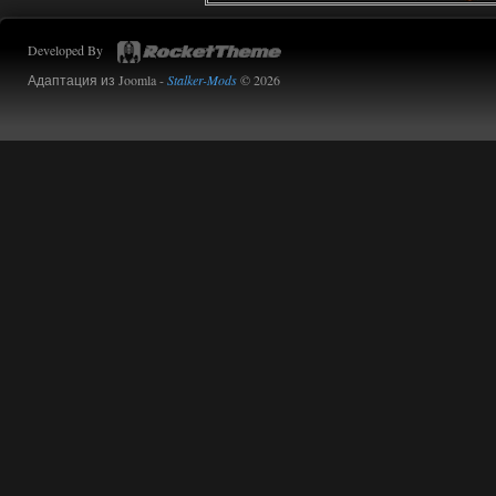
Доступно только для пользователей
Developed By
01.08.2026
Ответить ➤
Адаптация из Joomla -
Stalker-Mods
© 2026
Oblivion Lost Remake 2.5 - OGSR
Engine
kulikulikuli
13:19
а где здесь огср? я на скринах
вижу только обоссаный
древний билд, от которого глаза
вытекают.
01.08.2026
Ответить ➤
Oblivion Lost Remake 2.5 - OGSR
Engine
Stalker-Mods-Clan-su
11:01
Доступно только для пользователей
01.08.2026
Ответить ➤