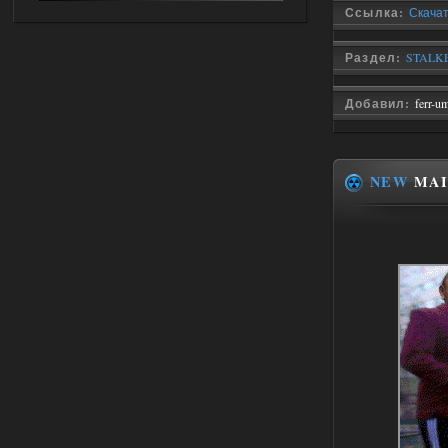
Объединенный Пак 2 + OGSR +
Ссылка:
Скачать
STCoP WP 3.4
Раздел:
STALKER
andreyforest1993
21:22
Здравствуйте, почему не
Добавил:
ferr-u
Анимаций открытия рюкзака и
использования предметов как в
трелере?
03.08.2026
Ответить ➤
NEW
MAI
ANOMALY ※ MEDIUM 7.0
Stalker-Mods-Clan-su
19:14
Доступно только для пользователей
03.08.2026
Ответить ➤
Improved Weapon Pack (I.W.P.) - UPD
30.12.25
Stalker-Mods-Clan-su
11:00