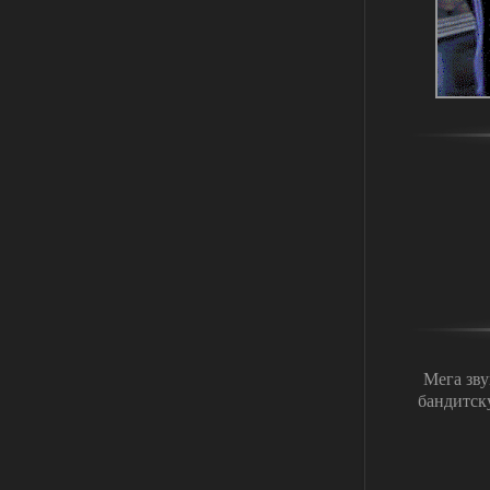
Глобальный патч от
31.07.2026.
Устанавливать только
поверх финальной версии все в одном
(Standalone Final) от 29.12.2025!
Доступно только для пользователей
03.08.2026
Ответить ➤
ANOMALY ※ MEDIUM 7.0
Dvoeshnik
21:30
Хорошая сборка, графон и
детали на высоте не так
мрачно как в других сборках, дождь
барабанит по металу это нечто. Люблю
хардкор по типу Dead Air но здесь он
компромисный не такой жесткий.
Стартовый набор удивил на харде и
выживании такой комбез крутой не
удержался взял его и ножичек. Забавно
Мега зву
получилось, благо тайники спасают.
бандитск
Поигрался пока немного но уже оч
нравится как то так!
02.08.2026
Ответить ➤
Lost Alpha Enhanced Edition 1.3 +