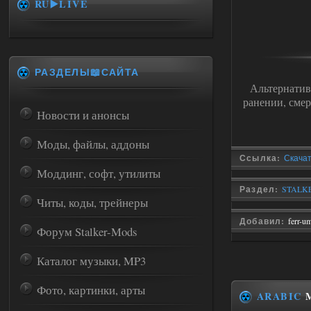
RU▶️LIVE
РАЗДЕЛЫ📖САЙТА
Альтернатив
ранении, смер
Новости и анонсы
Моды, файлы, аддоны
Ссылка:
Скача
Моддинг, софт, утилиты
Раздел:
STALKER
Читы, коды, трейнеры
Добавил:
ferr-u
Форум Stalker-Mods
Каталог музыки, MP3
Фото, картинки, арты
ARABIC
M