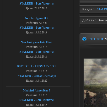
STALKER - Зов Припяти
andreyforest1993
15:00
Дата: 20.02.2017
Раздел:
STALKER
https://rutube.ru/video/50be34
6a53045b746b6f2d80812029a
3/?r=plemwd
New level game 0.5
Добавил:
ferr-u
Рейтинг: 5.0 / 20
04.08.2026
Ответить ➤
STALKER - Зов Припяти
Дата: 19.02.2018
Объединенный Пак 2 + OGSR +
POLISH
V
STCoP WP 3.4
New level game 0.4 - Final
Рейтинг: 5.0 / 18
Stalker-Mods-Clan-su
11:30
STALKER - Зов Припяти
Дата: 24.02.2016
Доступно только для пользователей
REDUX 1.1​​​​​​​ - ANOMALY 1.5.1
Рейтинг: 5.0 / 16
04.08.2026
Ответить ➤
STALKER - Call of Chernobyl
Объединенный Пак 2 + OGSR +
Дата: 14.01.2022
STCoP WP 3.4
Modified AtmosFear 3
andreyforest1993
08:24
Рейтинг: 5.0 / 15
STALKER - Зов Припяти
там есть опция расшириные
анимации нпс, я поставил
Дата: 16.02.2018
галочку но толку ноль, ни каких