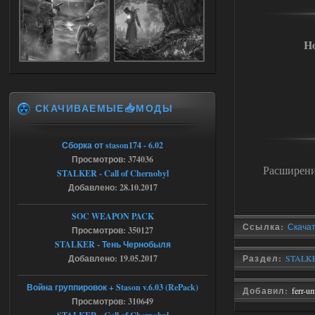
Stalker-Mods-Clan-su
09:03
Ho
Доступно только для пользователей
05.08.2026
Ответить ➤
СКАЧИВАЕМЫЕ📥МОДЫ
Объединенный Пак 2 + OGSR +
STCoP WP 3.4
Сборка от stason174 - 6.02
Stalker-Mods-Clan-su
17:25
Просмотров: 374036
Расширени
STALKER - Call of Chernobyl
Доступно только для пользователей
Добавлено: 28.10.2017
04.08.2026
Ответить ➤
SOC WEAPON PACK
Ссылка:
Скачать
Просмотров: 350127
Объединенный Пак 2 + OGSR +
STALKER - Тень Чернобыля
STCoP WP 3.4
Добавлено: 19.05.2017
Раздел:
STALKER
Stalker-Mods-Clan-su
17:19
Война группировок + Stason v.6.03 (RePack)
Добавил:
ferr-u
Просмотров: 310649
Доступно только для пользователей