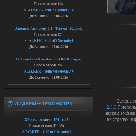
Stalker-Mods-Clan-su
21:33
Просмотров: 804
STALKER - Тень Чернобыля
Добавлено: 02.08.2026
Доступно только для пользователей
Anomaly Anthology 2.1 - Torrent - Repack
05.08.2026
Ответить ➤
Просмотров: 874
STALKER - Call of Chernobyl
Тайна Зоны - Remaster 2026
Добавлено: 02.08.2026
AndreySA
21:28
Oblivion Lost Remake 2.5 - OGSR Engine
патч я установил после
установки мода, да, ладно,
Просмотров: 982
наверное вы правы придется ожидать
STALKER - Тень Чернобыля
чудо))
Добавлено: 01.08.2026
05.08.2026
Ответить ➤
Тайна Зоны - Remaster 2026
Замена з
ЛИДЕРЫ👀ПРОСМОТРА
Stalker-Mods-Clan-su
20:50
2.8.0.7
исполь
звукам эмбиен
Доступно только для пользователей
выстрелах, вз
Сборка от stason174 - 6.02
Просмотров: 374036
05.08.2026
Ответить ➤
STALKER - Call of Chernobyl