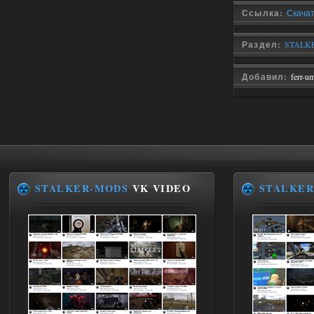
Ссылка:
Скачат
Stalker-Mods-Clan-su
12:09
Раздел:
STALKER
Доступно только для пользователей
Добавил:
ferr-u
02.08.2026
Ответить ➤
Improved Weapon Pack (I.W.P.) - UPD
30.12.25
Werdassver
06:36
хорош мод! задания
прикольно!
STALKER-MODS
VK VIDEO
STALKER
02.08.2026
Ответить ➤
Oblivion Lost Remake 2.5 - OGSR
Engine
Stalker-Mods-Clan-su
14:16