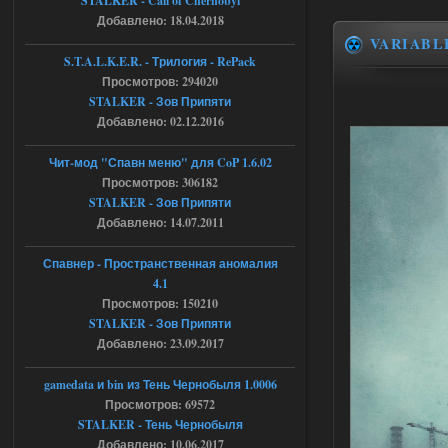
STALKER - Call of Chernobyl
Добавлено: 18.04.2018
VARIABL
04.08.2026
Ответить ➤
S.T.A.L.K.E.R. - Трилогия - RePack
Просмотров: 294020
Объединенный Пак 2 + OGSR +
STALKER - Зов Припяти
STCoP WP 3.4
Добавлено: 02.12.2016
Stalker-Mods-Clan-su
17:08
Чит-мод "Спавн меню" для CoP 1.6.02
Просмотров: 306182
Доступно только для пользователей
STALKER - Зов Припяти
Добавлено: 14.07.2011
04.08.2026
Ответить ➤
Спавнер - Пространственная аномалия
Объединенный Пак 2 + OGSR +
4.1
STCoP WP 3.4
Просмотров: 150210
STALKER - Зов Припяти
Stalker-Mods-Clan-su
16:48
Добавлено: 23.09.2017
Доступно только для пользователей
gamedata и bin из Тень Чернобыля 1.0006
Просмотров: 69572
04.08.2026
Ответить ➤
STALKER - Тень Чернобыля
Добавлено: 10.06.2017