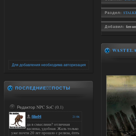
Раздел:
STALKER
Добавил:
ferr-u
WASTEL
Для добавления необходима авторизация
ПОСЛЕДНИЕ✍🏻ПОСТЫ
Редактор NPC SoC (0.1)
filin04
21:06
да в смыслиии? отличная
васянка, удобная. Жаль только
уже почти 20 лет прошло с релиза, ёпть