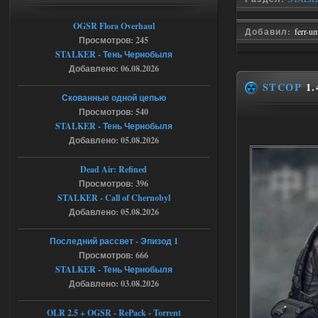
06.08.2026
Ответить ➤
OGSR Flora Overhaul
Добавил:
ferr-u
Просмотров: 245
Спавнер + Правки + Античит - Dead
STALKER - Тень Чернобыля
Добавлено: 06.08.2026
City Final
STCOP
1.
Michman1970
09:16
Скованные одной цепью
Что то не работает спавнер,
Просмотров: 540
все устанавливал по
STALKER - Тень Чернобыля
мануалу......
Добавлено: 05.08.2026
06.08.2026
Ответить ➤
Dead Air: Refined
Просмотров: 396
Игра для сталкера 21-очко
STALKER - Call of Chernobyl
ruslanpyrusov
23:13
Добавлено: 05.08.2026
как изменить макс сумму
ставки в файлах чтобы
Последний рассвет - Эпизод 1
ставить больше 1 к
Просмотров: 666
STALKER - Тень Чернобыля
05.08.2026
Ответить ➤
Добавлено: 03.08.2026
Тайна Зоны - Remaster 2026
OLR 2.5 + OGSR - RePack - Torrent