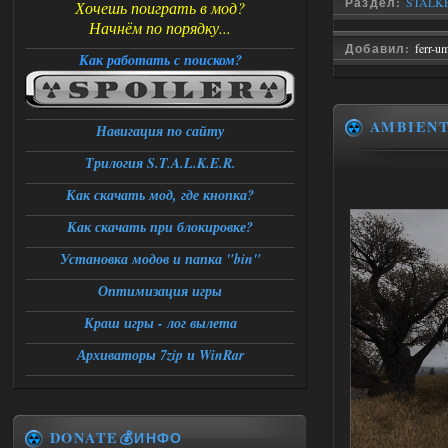
Раздел:
STALKER
Хочешь поиграть в мод?
Начнём по порядку...
Добавил:
ferr-u
Как работать с поиском?
AMBIEN
Навигация по сайту
Трилогия S.T.A.L.K.E.R.
Как скачать мод, где кнопка?
Как скачать при блокировке?
Установка модов и папка "bin"
Оптимизация игры
Краш игры - лог вылета
Архиваторы 7zip и WinRar
DONATE💰ИНФО