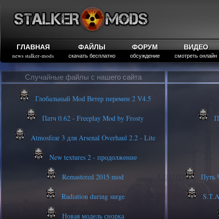
ГЛАВНАЯ
ФАЙЛЫ
ФОРУМ
ВИДЕО
news stalker-mods
скачать бесплатно
обсуждение
смотреть онлайн
Случайные файлы с нашего сайта
Глобальный Mod Ветер перемен 2 V4.5
Патч 0.62 - Freeplay Mod by Frosty
Пу
Atmosfear 3 для Arsenal Overhaul 2.2 - Lite
New textures 2 - продолжение
Remastered 2015 mod
Путь Ч
Radiation during surge
S.T.A
Новая модель снорка