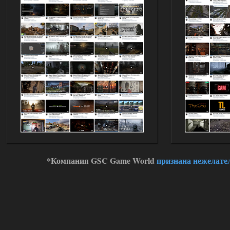
Доступно только для пользователей
01.08.2026
Ответить ➤
Oblivion Lost Remake 2.5 - OGSR
Engine
kulikulikuli
13:19
а где здесь огср? я на скринах
вижу только обоссаный
древний билд, от которого глаза
вытекают.
01.08.2026
Ответить ➤
Oblivion Lost Remake 2.5 - OGSR
Engine
*Компания GSC Game World
признана нежелате
Stalker-Mods-Clan-su
11:01
Доступно только для пользователей
01.08.2026
Ответить ➤