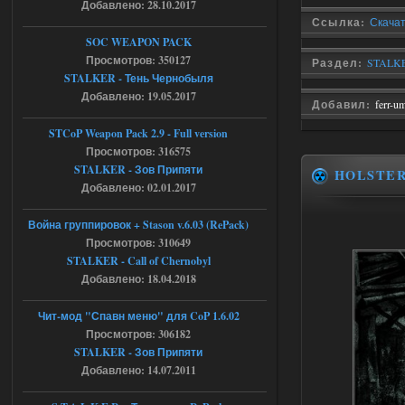
Добавлено: 28.10.2017
Тайна Зоны - Remaster 2026
Ссылка:
Скачать
SOC WEAPON PACK
AndreySA
20:25
Просмотров: 350127
Раздел:
STALKER
[05.08.26
STALKER - Тень Чернобыля
20:23:10.934] [17468]
Добавлено: 19.05.2017
FATAL ERROR
Добавил:
ferr-u
[error]Expression : FATAL ERROR
STCoP Weapon Pack 2.9 - Full version
[error]Function :
CScriptEngine::lua_pcall_failed
Просмотров: 316575
[error]File : D:\a\OGSR-
STALKER - Зов Припяти
HOLSTE
Engine\OGSR-
Engine\ogsr_engine\COMMON_AI\scrip
Добавлено: 02.01.2017
t_engine.cpp
[error]Line : 75
Война группировок + Stason v.6.03 (RePack)
[error]Description :
[CScriptEngine::lua_pcall_failed]: ... -
Просмотров: 310649
shadow of
STALKER - Call of Chernobyl
chernobyl\gamedata\scripts\xr_camper.sc
ript:510: attempt to index local 'manager'
Добавлено: 18.04.2018
(a nil value)
Вылет после захода в Припять.
Чит-мод "Спавн меню" для CoP 1.6.02
05.08.2026
Ответить ➤
Просмотров: 306182
STALKER - Зов Припяти
Скованные одной цепью
Добавлено: 14.07.2011
r4908778
18:37