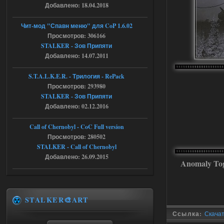
доходяга.
Добавлено: 18.04.2018
Чит-мод "Спавн меню" для CoP 1.6.02
05.08.2026
Ответить ➤
Просмотров: 306166
STALKER - Зов Припяти
Путь во мгле + GUNSLINGER mod
Добавлено: 14.07.2011
Stalker-Mods-Clan-su
16:57
S.T.A.L.K.E.R. - Трилогия - RePack
Просмотров: 293980
Доступно только для пользователей
STALKER - Зов Припяти
Добавлено: 02.12.2016
05.08.2026
Ответить ➤
Call of Chernobyl - CoC Full version
Путь во мгле + GUNSLINGER mod
Просмотров: 280502
STALKER - Call of Chernobyl
stalker673920
16:09
Добавлено: 26.09.2015
где пароль?
Anomaly To
05.08.2026
Ответить ➤
STALKER🎨ART
Dead Air: Refined
Ссылка:
Скачать