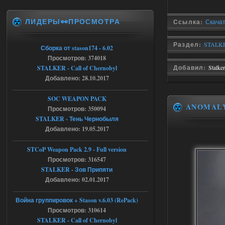
Тайна Зоны - Remaster 2026
ЛИДЕРЫ👀ПРОСМОТРА
AndreySA
20:25
Ссылка:
Скачать
[05.08.26
20:23:10.934] [17468]
Раздел:
STALKER
FATAL ERROR
Сборка от stason174 - 6.02
Просмотров: 374018
[error]Expression : FATAL ERROR
Добавил:
Stalke
STALKER - Call of Chernobyl
[error]Function :
CScriptEngine::lua_pcall_failed
Добавлено: 28.10.2017
[error]File : D:\a\OGSR-
Engine\OGSR-
Engine\ogsr_engine\COMMON_AI\scrip
SOC WEAPON PACK
t_engine.cpp
ANOMAL
Просмотров: 350094
[error]Line : 75
[error]Description :
STALKER - Тень Чернобыля
[CScriptEngine::lua_pcall_failed]: ... -
Добавлено: 19.05.2017
shadow of
chernobyl\gamedata\scripts\xr_camper.sc
ript:510: attempt to index local 'manager'
STCoP Weapon Pack 2.9 - Full version
(a nil value)
Просмотров: 316547
Вылет после захода в Припять.
STALKER - Зов Припяти
05.08.2026
Ответить ➤
Добавлено: 02.01.2017
Скованные одной цепью
Война группировок + Stason v.6.03 (RePack)
Просмотров: 310614
r4908778
18:37
STALKER - Call of Chernobyl
с избавлением от баласта,