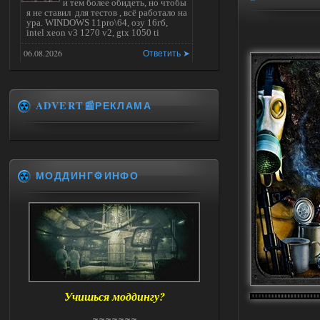
и тем более обидеть, но чтобы
я не ставил для тестов , всё работало на
ура. WINDOWS 11pro\64, озу 16гб,
intel xeon v3 1270 v2, gtx 1050 ti
06.08.2026
Ответить ➤
Universal Teleport v2.0
ADVERT📰РЕКЛАМА
Stalker-Mods-Clan-su
14:28
Доступно только для пользователей
06.08.2026
Ответить ➤
МОДДИНГ⚙️ИНФО
Universal Teleport v2.0
DEDULYA-1967
13:56
Доступно только для пользователей
06.08.2026
Ответить ➤
Учишься моддингу?
Universal Teleport v2.0
~~~~~~~