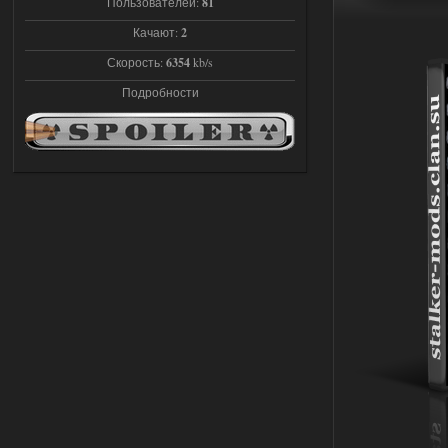
Пользователей:
81
STCoP WP 3.4
Качают:
2
andreyforest1993
21:22
Скорость:
6354
kb/s
Здравствуйте, почему не
Подробности
Анимаций открытия рюкзака и
использования предметов как в
трелере?
03.08.2026
Ответить ➤
ANOMALY ※ MEDIUM 7.0
Stalker-Mods-Clan-su
19:14
Доступно только для пользователей
03.08.2026
Ответить ➤
Improved Weapon Pack (I.W.P.) - UPD
30.12.25
Stalker-Mods-Clan-su
11:00
Глобальный патч от