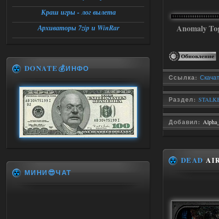
Краш игры - лог вылета
Anomaly To
Архиваторы 7zip и WinRar
DONATE💰ИНФО
Ссылка:
Скачать
Раздел:
STALKER
Добавил:
Alpha
DEAD
AIR
МИНИ😎ЧАТ