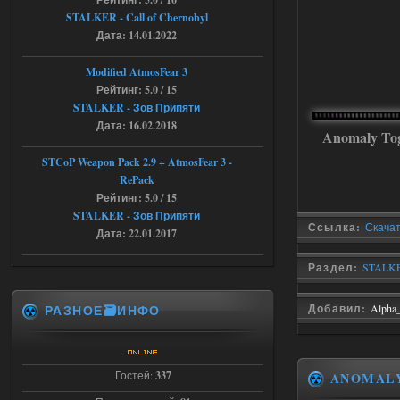
анимаций нет, может это что-то другое,
не известно, больше нет ни каких таких
STALKER - Call of Chernobyl
кнопок по поводу анимаций
Дата: 14.01.2022
04.08.2026
Ответить ➤
Modified AtmosFear 3
Последний рассвет - Эпизод 1
Рейтинг: 5.0 / 15
STALKER - Зов Припяти
Stalker-Mods-Clan-su
22:29
Дата: 16.02.2018
Anomaly To
Доступно только для пользователей
STCoP Weapon Pack 2.9 + AtmosFear 3 -
RePack
03.08.2026
Ответить ➤
Рейтинг: 5.0 / 15
STALKER - Зов Припяти
Ссылка:
Скачат
Объединенный Пак 2 + OGSR +
Дата: 22.01.2017
STCoP WP 3.4
Раздел:
STALKER
Stalker-Mods-Clan-su
22:27
РАЗНОЕ🗃️ИНФО
Добавил:
Alpha
Доступно только для пользователей
03.08.2026
Ответить ➤
Гостей:
337
ANOMAL
Объединенный Пак 2 + OGSR +