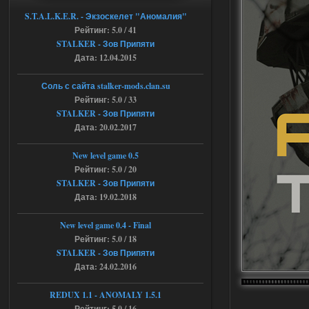
andreyforest1993
15:00
S.T.A.L.K.E.R. - Экзоскелет "Аномалия"
https://rutube.ru/video/50be34
Рейтинг: 5.0 / 41
6a53045b746b6f2d80812029a
3/?r=plemwd
STALKER - Зов Припяти
Дата: 12.04.2015
04.08.2026
Ответить ➤
Соль с сайта stalker-mods.clan.su
Объединенный Пак 2 + OGSR +
Рейтинг: 5.0 / 33
STCoP WP 3.4
STALKER - Зов Припяти
Дата: 20.02.2017
Stalker-Mods-Clan-su
11:30
New level game 0.5
Доступно только для пользователей
Рейтинг: 5.0 / 20
STALKER - Зов Припяти
04.08.2026
Дата: 19.02.2018
Ответить ➤
Объединенный Пак 2 + OGSR +
New level game 0.4 - Final
Рейтинг: 5.0 / 18
STCoP WP 3.4
STALKER - Зов Припяти
andreyforest1993
08:24
Дата: 24.02.2016
там есть опция расшириные
анимации нпс, я поставил
REDUX 1.1​​​​​​​ - ANOMALY 1.5.1
галочку но толку ноль, ни каких
Рейтинг: 5.0 / 16