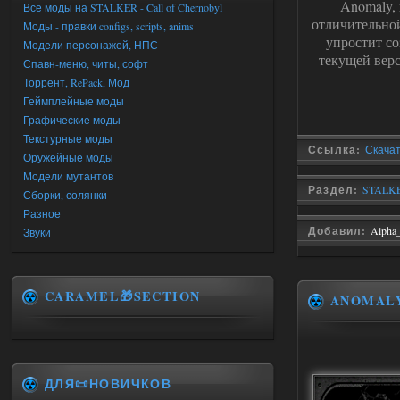
Anomaly,
Все моды на STALKER - Call of Chernobyl
отличительной
Моды - правки configs, scripts, anims
упростит со
Модели персонажей, НПС
текущей вер
Спавн-меню, читы, софт
Торрент, RePack, Мод
Геймплейные моды
Графические моды
Текстурные моды
Ссылка:
Скачать
Оружейные моды
Модели мутантов
Раздел:
STALKER
Сборки, солянки
Разное
Добавил:
Alpha
Звуки
CARAMEL🎁SECTION
ANOMAL
ДЛЯ📜НОВИЧКОВ