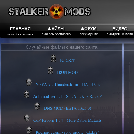
ГЛАВНАЯ
ФАЙЛЫ
ФОРУМ
ВИДЕО
news stalker-mods
скачать бесплатно
обсуждение
смотреть онлайн
Случайные файлы с нашего сайта
N.E.X.T
IRON MOD
NEYA-7 : Thunderstorm - ПАТЧ 0.2
Arhamod ver 1.1 - S.T.A.L.K.E.R. CoP
DNS MOD (BETA 1.6.5.0)
CoP Reborn 1.14 - More Zaton Mutants
Костюм замкнутого цикла "СЕВА"