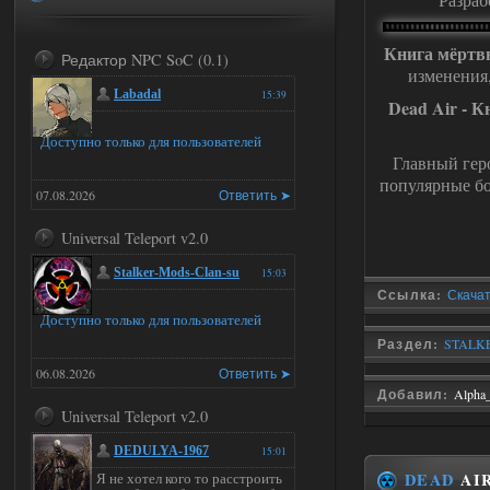
Книга мёртвы
Редактор NPC SoC (0.1)
изменения
Labadal
15:39
Dead Air - 
Доступно только для пользователей
Главный гер
популярные бо
07.08.2026
Ответить ➤
Universal Teleport v2.0
Stalker-Mods-Clan-su
15:03
Ссылка:
Скачать
Доступно только для пользователей
Раздел:
STALKER
06.08.2026
Ответить ➤
Добавил:
Alpha
Universal Teleport v2.0
DEDULYA-1967
15:01
DEAD
AIR
Я не хотел кого то расстроить