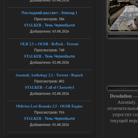
Добавлено: 05.08.2026
Доступно только для пользователей
Последний рассвет - Эпизод 1
Просмотров: 586
STALKER - Тень Чернобыля
05.08.2026
Ответить ➤
Добавлено: 03.08.2026
Тайна Зоны - Remaster 2026
OLR 2.5 + OGSR - RePack - Torrent
AndreySA
21:28
Просмотров: 740
STALKER - Тень Чернобыля
патч я установил после
установки мода, да, ладно,
Добавлено: 02.08.2026
наверное вы правы придется ожидать
чудо))
Anomaly Anthology 2.1 - Torrent - Repack
05.08.2026
Ответить ➤
Просмотров: 802
STALKER - Call of Chernobyl
Тайна Зоны - Remaster 2026
Добавлено: 02.08.2026
Desolation
— 
Stalker-Mods-Clan-su
20:50
Anomaly,
Oblivion Lost Remake 2.5 - OGSR Engine
отличительной
Просмотров: 916
упростит со
Доступно только для пользователей
STALKER - Тень Чернобыля
текущей вер
Добавлено: 01.08.2026
05.08.2026
Ответить ➤