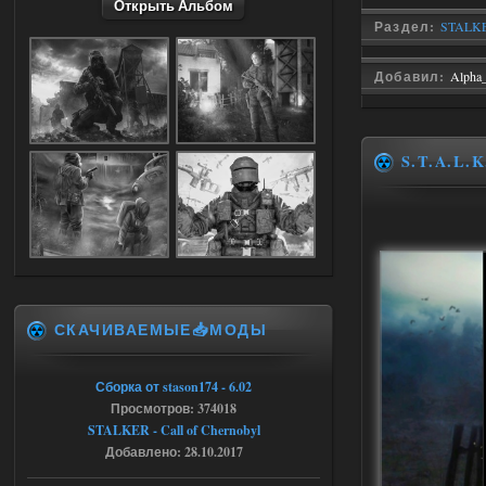
Открыть Альбом
Stalker-Mods-Clan-su
09:03
Раздел:
STALKER
Доступно только для пользователей
Добавил:
Alpha
05.08.2026
Ответить ➤
Объединенный Пак 2 + OGSR +
S.T.A.L.K
STCoP WP 3.4
Stalker-Mods-Clan-su
17:25
Доступно только для пользователей
04.08.2026
Ответить ➤
СКАЧИВАЕМЫЕ📥МОДЫ
Объединенный Пак 2 + OGSR +
STCoP WP 3.4
Сборка от stason174 - 6.02
Просмотров: 374018
Stalker-Mods-Clan-su
17:19
STALKER - Call of Chernobyl
Добавлено: 28.10.2017
Доступно только для пользователей