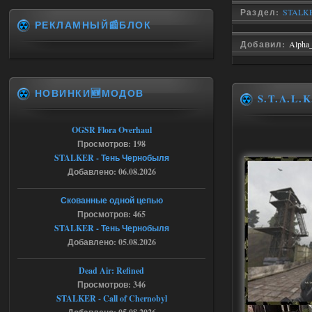
Раздел:
STALKER
06.08.2026
Ответить ➤
РЕКЛАМНЫЙ📰БЛОК
Спавнер + Правки + Античит - Dead
Добавил:
Alpha
City Final
Michman1970
09:16
НОВИНКИ🆕МОДОВ
S.T.A.L.K
Что то не работает спавнер,
все устанавливал по
мануалу......
OGSR Flora Overhaul
Просмотров: 198
06.08.2026
Ответить ➤
STALKER - Тень Чернобыля
Добавлено: 06.08.2026
Игра для сталкера 21-очко
ruslanpyrusov
23:13
Скованные одной цепью
как изменить макс сумму
Просмотров: 465
ставки в файлах чтобы
STALKER - Тень Чернобыля
ставить больше 1 к
Добавлено: 05.08.2026
05.08.2026
Ответить ➤
Dead Air: Refined
Просмотров: 346
Тайна Зоны - Remaster 2026
STALKER - Call of Chernobyl
Stalker-Mods-Clan-su
21:33