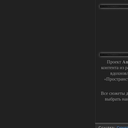
31.07.2026.
Устанавливать только
поверх финальной версии все в одном
(Standalone Final) от 29.12.2025!
Доступно только для пользователей
03.08.2026
Ответить ➤
ANOMALY ※ MEDIUM 7.0
Dvoeshnik
21:30
Хорошая сборка, графон и
An
Проект
детали на высоте не так
контента из 
мрачно как в других сборках, дождь
вдохновл
барабанит по металу это нечто. Люблю
хардкор по типу Dead Air но здесь он
«Пространс
компромисный не такой жесткий.
Стартовый набор удивил на харде и
выживании такой комбез крутой не
Все сюжеты д
удержался взял его и ножичек. Забавно
получилось, благо тайники спасают.
выбрать на
Поигрался пока немного но уже оч
нравится как то так!
02.08.2026
Ответить ➤
Lost Alpha Enhanced Edition 1.3 +
Ссылка:
Скачать