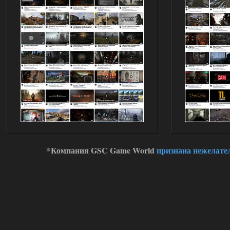
01.08.2026
Ответить ➤
Oblivion Lost Remake 2.5 - OGSR
Engine
kulikulikuli
13:19
а где здесь огср? я на скринах
вижу только обоссаный
древний билд, от которого глаза
вытекают.
01.08.2026
Ответить ➤
Oblivion Lost Remake 2.5 - OGSR
*Компания GSC Game World
признана нежелате
Engine
Stalker-Mods-Clan-su
11:01
Доступно только для пользователей
01.08.2026
Ответить ➤