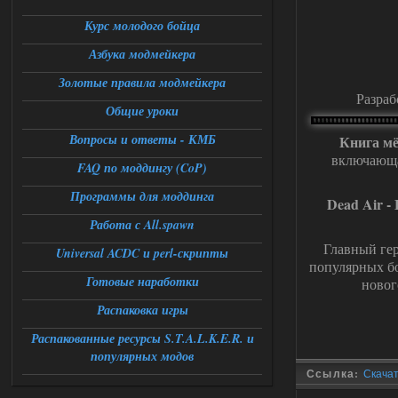
Stalker-Mods-Clan-su
12:26
Курс молодого бойца
Азбука модмейкера
Доступно только для пользователей
Золотые правила модмейкера
Разраб
06.08.2026
Ответить ➤
Общие уроки
Universal Teleport v2.0
Вопросы и ответы - КМБ
Книга мё
включающа
FAQ по моддингу (CoP)
DEDULYA-1967
12:21
Поставил на чистый сталкер
Программы для моддинга
10006, сразу
Dead Air -
вылет [error]Arguments :
Работа с All.spawn
msg_box_kicked_by_server:picture
Главный гер
06.08.2026
Ответить ➤
Universal ACDC и perl-скрипты
популярных бо
Готовые наработки
новог
Спавнер + Правки + Античит - Dead
City Final
Распаковка игры
Распакованные ресурсы S.T.A.L.K.E.R. и
Stalker-Mods-Clan-su
09:53
популярных модов
Ссылка:
Скачать
Доступно только для пользователей