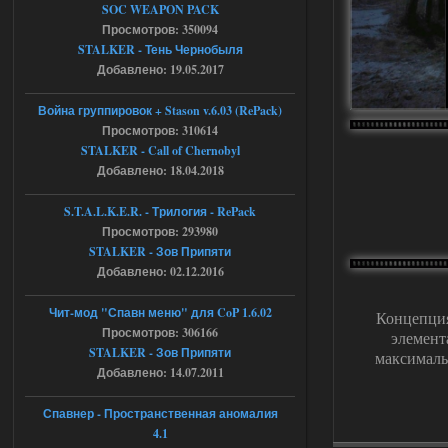
SOC WEAPON PACK
Просмотров: 350094
04.08.2026
Ответить ➤
STALKER - Тень Чернобыля
Объединенный Пак 2 + OGSR +
Добавлено: 19.05.2017
STCoP WP 3.4
Война группировок + Stason v.6.03 (RePack)
Stalker-Mods-Clan-su
17:08
Просмотров: 310614
STALKER - Call of Chernobyl
Добавлено: 18.04.2018
Доступно только для пользователей
S.T.A.L.K.E.R. - Трилогия - RePack
04.08.2026
Ответить ➤
Просмотров: 293980
STALKER - Зов Припяти
Объединенный Пак 2 + OGSR +
Добавлено: 02.12.2016
STCoP WP 3.4
Чит-мод "Спавн меню" для CoP 1.6.02
Концепция
Stalker-Mods-Clan-su
16:48
Просмотров: 306166
элемент
STALKER - Зов Припяти
максималь
Доступно только для пользователей
Добавлено: 14.07.2011
04.08.2026
Ответить ➤
Спавнер - Пространственная аномалия
4.1
Объединенный Пак 2 + OGSR +