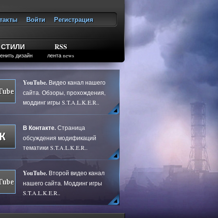
такты
Войти
Регистрация
ход
СТИЛИ
RSS
енить дизайн
лента news
YouTube.
Видео канал нашего
сайта. Обзоры, прохождения,
моддинг игры S.T.A.L.K.E.R..
В Контакте.
Страница
обсуждения модификаций
тематики S.T.A.L.K.E.R..
YouTube.
Второй видео канал
нашего сайта. Моддинг игры
S.T.A.L.K.E.R..