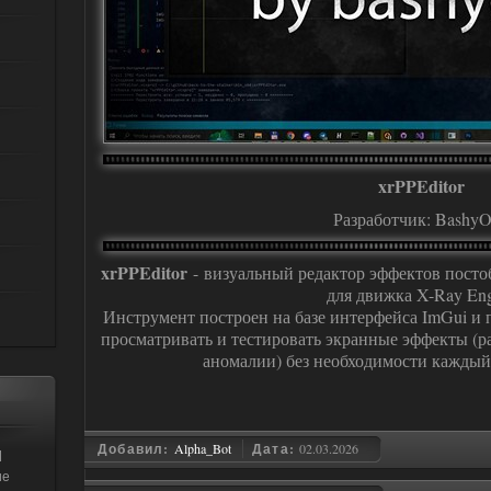
xrPPEditor
Разработчик: Bashy
xrPPEditor
- визуальный редактор эффектов постобр
для движка X-Ray Eng
Инструмент построен на базе интерфейса ImGui и п
просматривать и тестировать экранные эффекты (ра
аномалии) без необходимости каждый 
Добавил:
Alpha_Bot
Дата:
02.03.2026
]
ие