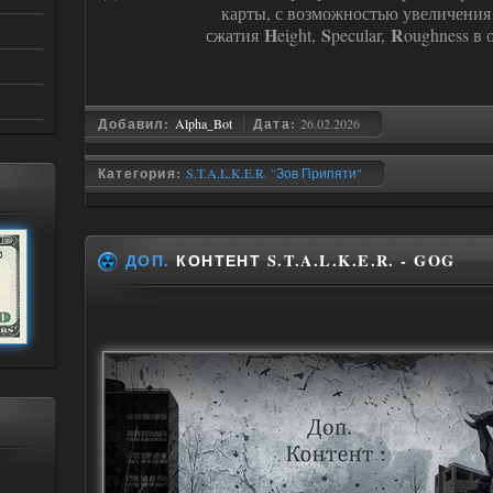
карты, с возможностью увеличения
H
S
R
сжатия
eight,
pecular,
oughness в
Добавил:
Alpha_Bot
Дата:
26.02.2026
Категория:
S.T.A.L.K.E.R. "Зов Припяти"
ДОП.
КОНТЕНТ S.T.A.L.K.E.R. - GOG