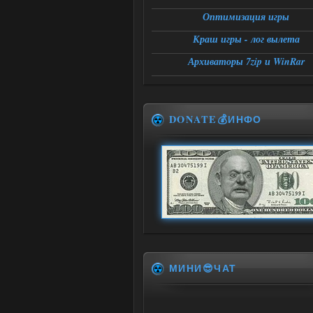
Оптимизация игры
Краш игры - лог вылета
Архиваторы 7zip и WinRar
DONATE💰ИНФО
МИНИ😎ЧАТ