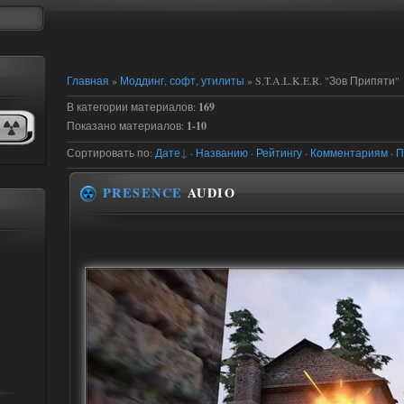
Главная
»
Моддинг, софт, утилиты
» S.T.A.L.K.E.R. "Зов Припяти"
В категории материалов
:
169
Показано материалов
:
1-10
Сортировать по
:
Дате
·
Названию
·
Рейтингу
·
Комментариям
·
П
PRESENCE
AUDIO