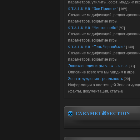
параметров, утилиты, софт, моддинг иг
S.T.A.L.K.E.R. "Зов Припяти"
[169]
Создание модификаций, редактирован
параметров, вскрытие игры.
S.T.A.L.K.E.R. "Чистое небо"
[97]
Создание модификаций, редактирован
параметров, вскрытие игры
S.T.A.L.K.E.R. "Тень Чернобыля"
[140]
Создание модификаций, редактирован
параметров, вскрытие игры
Энциклопедия игры S.T.A.L.K.E.R.
[33]
Описание всего что мы увидим в игре.
Зона отчуждения - реальность
[20]
Информация о настоящей Зоне отчужд
(факты, документация, статьи)
CARAMEL🎁SECTION