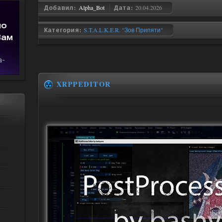
Добавил:
Alpha_Bot
Дата:
20.04.2026
Категория:
S.T.A.L.K.E.R. "Зов Припяти"
XRPPEDITOR