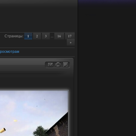
Страницы
:
...
1
2
3
16
17
»
росмотрам