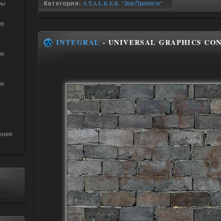
ры
Категория:
S.T.A.L.K.E.R. "Зов Припяти"
ие
INTEGRAL
- UNIVERSAL GRAPHICS CO
ие
ие
ения