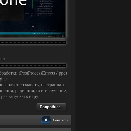
One
аботки (PostProcessEffects / ppe)
ine
озволяет создавать, настраивать,
нения, радиация, пси-излучение,
раз запускать игру.
Подробнее...
0
Comments