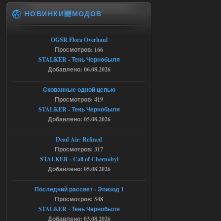
НОВИНКИ🆕МОДОВ
Спавнер + Правки + Античит - Dead
City Final
OGSR Flora Overhaul
Michman1970
09:16
Просмотров: 166
Что то не работает спавнер,
STALKER - Тень Чернобыля
все устанавливал по
мануалу......
Добавлено: 06.08.2026
06.08.2026
Ответить ➤
Скованные одной цепью
Просмотров: 419
Игра для сталкера 21-очко
STALKER - Тень Чернобыля
Добавлено: 05.08.2026
ruslanpyrusov
23:13
как изменить макс сумму
Dead Air: Refined
ставки в файлах чтобы
Просмотров: 317
ставить больше 1 к
STALKER - Call of Chernobyl
05.08.2026
Ответить ➤
Добавлено: 05.08.2026
Тайна Зоны - Remaster 2026
Последний рассвет - Эпизод 1
Просмотров: 548
Stalker-Mods-Clan-su
21:33
STALKER - Тень Чернобыля
Добавлено: 03.08.2026