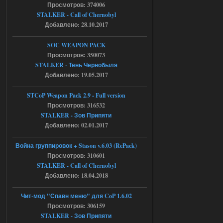
Просмотров: 374006
AndreySA
20:25
STALKER - Call of Chernobyl
[05.08.26
20:23:10.934] [17468]
Добавлено: 28.10.2017
FATAL ERROR
SOC WEAPON PACK
[error]Expression : FATAL ERROR
[error]Function :
Просмотров: 350073
CScriptEngine::lua_pcall_failed
STALKER - Тень Чернобыля
[error]File : D:\a\OGSR-
Engine\OGSR-
Добавлено: 19.05.2017
Engine\ogsr_engine\COMMON_AI\scrip
t_engine.cpp
[error]Line : 75
STCoP Weapon Pack 2.9 - Full version
[error]Description :
Просмотров: 316532
[CScriptEngine::lua_pcall_failed]: ... -
shadow of
STALKER - Зов Припяти
chernobyl\gamedata\scripts\xr_camper.sc
Добавлено: 02.01.2017
ript:510: attempt to index local 'manager'
(a nil value)
Вылет после захода в Припять.
Война группировок + Stason v.6.03 (RePack)
Просмотров: 310601
05.08.2026
Ответить ➤
STALKER - Call of Chernobyl
Добавлено: 18.04.2018
Скованные одной цепью
r4908778
18:37
Чит-мод "Спавн меню" для CoP 1.6.02
с избавлением от баласта,
Просмотров: 306159
доходяга.
STALKER - Зов Припяти