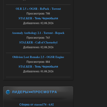
Доступно только для пользователей
OLR 2.5 + OGSR - RePack - Torrent
05.08.2026
Просмотров: 708
Ответить ➤
STALKER - Тень Чернобыля
Тайна Зоны - Remaster 2026
Добавлено: 02.08.2026
AndreySA
21:28
Anomaly Anthology 2.1 - Torrent - Repack
патч я установил после
Просмотров: 765
установки мода, да, ладно,
STALKER - Call of Chernobyl
наверное вы правы придется ожидать
чудо))
Добавлено: 02.08.2026
05.08.2026
Ответить ➤
Oblivion Lost Remake 2.5 - OGSR Engine
Просмотров: 884
Тайна Зоны - Remaster 2026
STALKER - Тень Чернобыля
Stalker-Mods-Clan-su
20:50
Добавлено: 01.08.2026
Доступно только для пользователей
ЛИДЕРЫ👀ПРОСМОТРА
05.08.2026
Ответить ➤
Тайна Зоны - Remaster 2026
Сборка от stason174 - 6.02