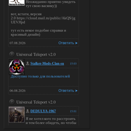
Неожиданно приятно увидеть
тут свою васянку))
вот, кстати, версия
2.0 https://cloud.mail.ru/public/AkQS/jg
UEVJfpd
тут есть некое подобие справки и
красивый дизайн)
07.08.2026
Ответить ➤
Universal Teleport v2.0
Stalker-Mods-Clan-su
15:03
Доступно только для пользователей
06.08.2026
Ответить ➤
Universal Teleport v2.0
DEDULYA-1967
15:01
Я не хотел кого то расстроить
и тем более обидеть, но чтобы
я не ставил для тестов , всё работало на
ура. WINDOWS 11pro\64, озу 16гб,