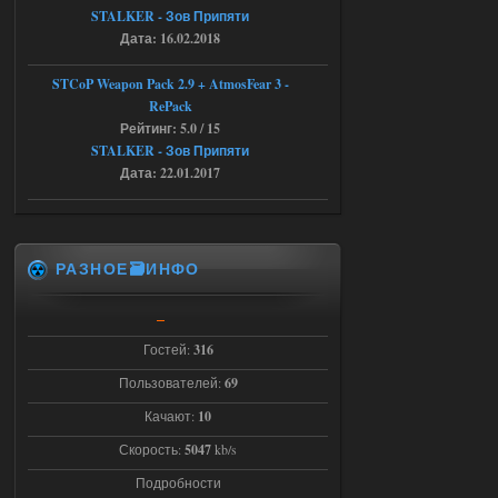
STALKER - Зов Припяти
04.08.2026
Ответить ➤
Дата: 16.02.2018
Последний рассвет - Эпизод 1
STCoP Weapon Pack 2.9 + AtmosFear 3 -
RePack
Stalker-Mods-Clan-su
22:29
Рейтинг: 5.0 / 15
STALKER - Зов Припяти
Доступно только для пользователей
Дата: 22.01.2017
03.08.2026
Ответить ➤
Объединенный Пак 2 + OGSR +
РАЗНОЕ🗃️ИНФО
STCoP WP 3.4
Stalker-Mods-Clan-su
22:27
Гостей:
316
Доступно только для пользователей
Пользователей:
69
Качают:
10
03.08.2026
Ответить ➤
Скорость:
5047
kb/s
Объединенный Пак 2 + OGSR +
Подробности
STCoP WP 3.4