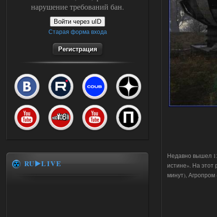
нарушение требований бан.
Войти через uID
Старая форма входа
Регистрация
Недавно вышел 13
RU▶️LIVE
истине». На этот
минут), Агропром 