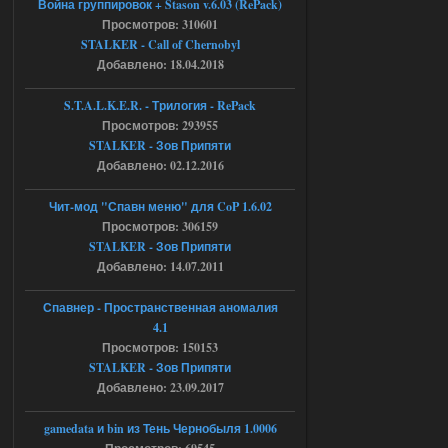
Война группировок + Stason v.6.03 (RePack)
Просмотров: 310601
Объединенный Пак 2 + OGSR +
STALKER - Call of Chernobyl
STCoP WP 3.4
Добавлено: 18.04.2018
Stalker-Mods-Clan-su
17:08
S.T.A.L.K.E.R. - Трилогия - RePack
Просмотров: 293955
Доступно только для пользователей
STALKER - Зов Припяти
Добавлено: 02.12.2016
04.08.2026
Ответить ➤
Чит-мод "Спавн меню" для CoP 1.6.02
Объединенный Пак 2 + OGSR +
Просмотров: 306159
STALKER - Зов Припяти
STCoP WP 3.4
Добавлено: 14.07.2011
Stalker-Mods-Clan-su
16:48
Спавнер - Пространственная аномалия
Доступно только для пользователей
4.1
Просмотров: 150153
STALKER - Зов Припяти
04.08.2026
Ответить ➤
Добавлено: 23.09.2017
Объединенный Пак 2 + OGSR +
gamedata и bin из Тень Чернобыля 1.0006
STCoP WP 3.4