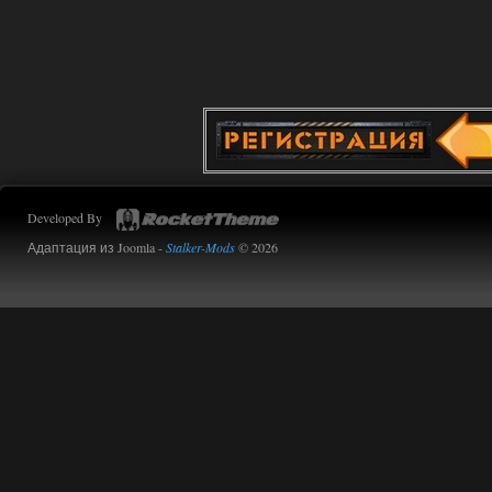
Доступно только для пользователей
02.08.2026
Ответить ➤
Improved Weapon Pack (I.W.P.) - UPD
30.12.25
Werdassver
06:36
Developed By
хорош мод! задания
прикольно!
Адаптация из Joomla -
Stalker-Mods
© 2026
02.08.2026
Ответить ➤
Oblivion Lost Remake 2.5 - OGSR
Engine
Stalker-Mods-Clan-su
14:16
Доступно только для пользователей