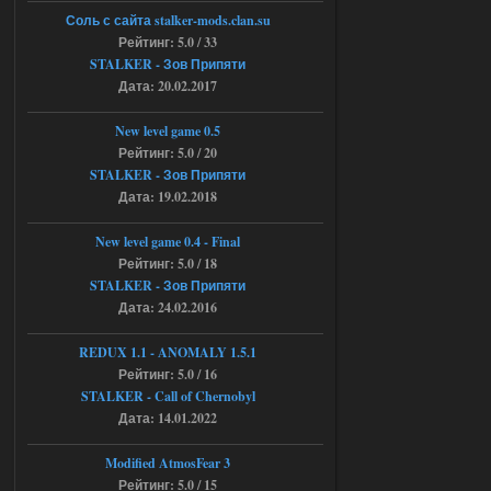
6a53045b746b6f2d80812029a
Соль с сайта stalker-mods.clan.su
3/?r=plemwd
Рейтинг: 5.0 / 33
STALKER - Зов Припяти
04.08.2026
Ответить ➤
Дата: 20.02.2017
Объединенный Пак 2 + OGSR +
New level game 0.5
STCoP WP 3.4
Рейтинг: 5.0 / 20
STALKER - Зов Припяти
Stalker-Mods-Clan-su
11:30
Дата: 19.02.2018
Доступно только для пользователей
New level game 0.4 - Final
Рейтинг: 5.0 / 18
04.08.2026
Ответить ➤
STALKER - Зов Припяти
Дата: 24.02.2016
Объединенный Пак 2 + OGSR +
STCoP WP 3.4
REDUX 1.1​​​​​​​ - ANOMALY 1.5.1
Рейтинг: 5.0 / 16
andreyforest1993
08:24
STALKER - Call of Chernobyl
там есть опция расшириные
Дата: 14.01.2022
анимации нпс, я поставил
галочку но толку ноль, ни каких
анимаций нет, может это что-то другое,
Modified AtmosFear 3
не известно, больше нет ни каких таких
Рейтинг: 5.0 / 15
кнопок по поводу анимаций