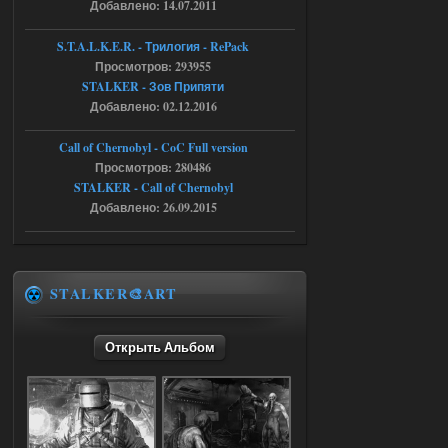
Добавлено: 14.07.2011
05.08.2026
Ответить ➤
S.T.A.L.K.E.R. - Трилогия - RePack
Просмотров: 293955
Путь во мгле + GUNSLINGER mod
STALKER - Зов Припяти
Stalker-Mods-Clan-su
16:57
Добавлено: 02.12.2016
Доступно только для пользователей
Call of Chernobyl - CoC Full version
Просмотров: 280486
STALKER - Call of Chernobyl
05.08.2026
Ответить ➤
Добавлено: 26.09.2015
Путь во мгле + GUNSLINGER mod
stalker673920
16:09
где пароль?
STALKER🎨ART
Открыть Альбом
05.08.2026
Ответить ➤
Dead Air: Refined
Stalker-Mods-Clan-su
09:03