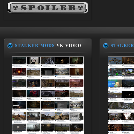
andreyforest1993
21:22
Здравствуйте, почему не
Анимаций открытия рюкзака и
использования предметов как в
трелере?
03.08.2026
Ответить ➤
STALKER-MODS
VK VIDEO
STALKER
ANOMALY ※ MEDIUM 7.0
Stalker-Mods-Clan-su
19:14
Доступно только для пользователей
03.08.2026
Ответить ➤
Improved Weapon Pack (I.W.P.) - UPD
30.12.25
Stalker-Mods-Clan-su
11:00
Глобальный патч от
31.07.2026.
Устанавливать только