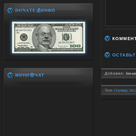
DONATE💰ИНФО
КОММЕН
ОСТАВЬТ
Добавил:
ferr-u
МИНИ😎ЧАТ
Теги:
сталкер
,
NL