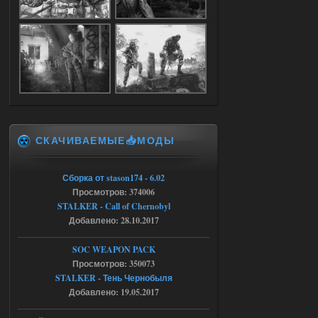
Доступно только для пользователей
05.08.2026
Ответить ➤
Объединенный Пак 2 + OGSR +
STCoP WP 3.4
Stalker-Mods-Clan-su
17:25
СКАЧИВАЕМЫЕ📥МОДЫ
Доступно только для пользователей
Сборка от stason174 - 6.02
04.08.2026
Ответить ➤
Просмотров: 374006
STALKER - Call of Chernobyl
Объединенный Пак 2 + OGSR +
Добавлено: 28.10.2017
STCoP WP 3.4
SOC WEAPON PACK
Stalker-Mods-Clan-su
17:19
Просмотров: 350073
STALKER - Тень Чернобыля
Доступно только для пользователей
Добавлено: 19.05.2017
04.08.2026
Ответить ➤