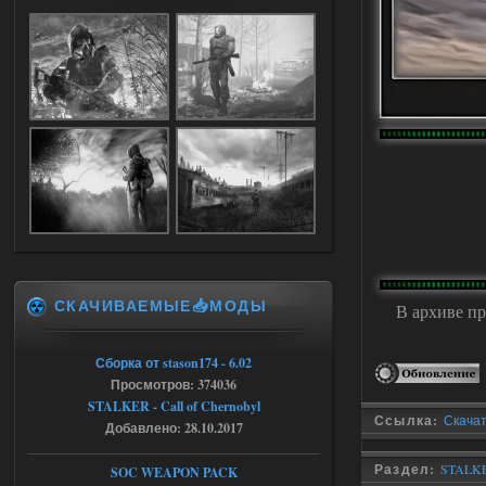
где пароль?
05.08.2026
Ответить ➤
Dead Air: Refined
Stalker-Mods-Clan-su
09:03
Доступно только для пользователей
05.08.2026
Ответить ➤
СКАЧИВАЕМЫЕ📥МОДЫ
Объединенный Пак 2 + OGSR +
В архиве пр
STCoP WP 3.4
Сборка от stason174 - 6.02
Stalker-Mods-Clan-su
17:25
Просмотров: 374036
STALKER - Call of Chernobyl
Доступно только для пользователей
Ссылка:
Скачат
Добавлено: 28.10.2017
04.08.2026
Ответить ➤
Раздел:
STALKE
SOC WEAPON PACK