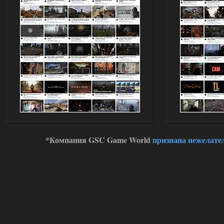
03.08.2026
Ответить ➤
Improved Weapon Pack (I.W.P.) - UPD
30.12.25
Stalker-Mods-Clan-su
11:00
Глобальный патч от
31.07.2026.
Устанавливать только
поверх финальной версии все в одном
(Standalone Final) от 29.12.2025!
Доступно только для пользователей
03.08.2026
Ответить ➤
*Компания GSC Game World
признана нежелате
ANOMALY ※ MEDIUM 7.0
Dvoeshnik
21:30
Хорошая сборка, графон и
детали на высоте не так
мрачно как в других сборках, дождь
барабанит по металу это нечто. Люблю
хардкор по типу Dead Air но здесь он
компромисный не такой жесткий.
Стартовый набор удивил на харде и