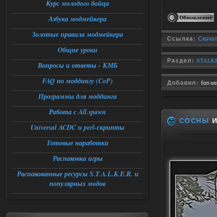
DEDULYA-1967
13:56
Курс молодого бойца
Азбука модмейкера
Доступно только для пользователей
Золотые правила модмейкера
Ссылка:
Скачат
06.08.2026
Ответить ➤
Общие уроки
Раздел:
STALKE
Universal Teleport v2.0
Вопросы и ответы - КМБ
FAQ по моддингу (CoP)
Stalker-Mods-Clan-su
12:26
Добавил:
ferr-u
Программы для моддинга
Доступно только для пользователей
Работа с All.spawn
СОСНЫ
И
06.08.2026
Ответить ➤
Universal ACDC и perl-скрипты
Готовые наработки
Universal Teleport v2.0
Распаковка игры
DEDULYA-1967
12:21
Поставил на чистый сталкер
Распакованные ресурсы S.T.A.L.K.E.R. и
10006, сразу
популярных модов
вылет [error]Arguments :
msg_box_kicked_by_server:picture
06.08.2026
Ответить ➤