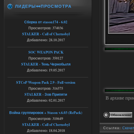
ЛИДЕРЫ👀ПРОСМОТРА
Stalker-Mods-Clan-su
20:50
Доступно только для пользователей
Сборка от stason174 - 6.02
Просмотров: 374036
05.08.2026
Ответить ➤
STALKER - Call of Chernobyl
Добавлено: 28.10.2017
Тайна Зоны - Remaster 2026
SOC WEAPON PACK
AndreySA
20:25
Просмотров: 350127
[05.08.26
STALKER - Тень Чернобыля
20:23:10.934] [17468]
Добавлено: 19.05.2017
FATAL ERROR
[error]Expression : FATAL ERROR
STCoP Weapon Pack 2.9 - Full version
[error]Function :
CScriptEngine::lua_pcall_failed
Просмотров: 316575
[error]File : D:\a\OGSR-
STALKER - Зов Припяти
Engine\OGSR-
В архиве прис
Engine\ogsr_engine\COMMON_AI\scrip
Добавлено: 02.01.2017
t_engine.cpp
[error]Line : 75
Война группировок + Stason v.6.03 (RePack)
[error]Description :
[CScriptEngine::lua_pcall_failed]: ... -
Просмотров: 310649
shadow of
STALKER - Call of Chernobyl
chernobyl\gamedata\scripts\xr_camper.sc
Ссылка:
Скачат
ript:510: attempt to index local 'manager'
Добавлено: 18.04.2018
(a nil value)