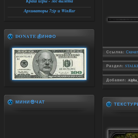
Краш игры - лог вылета
Архиваторы 7zip и WinRar
DONATE💰ИНФО
Ссылка:
Скачат
Раздел:
STALKE
Добавил:
Alpha
МИНИ😎ЧАТ
ТЕКСТУ