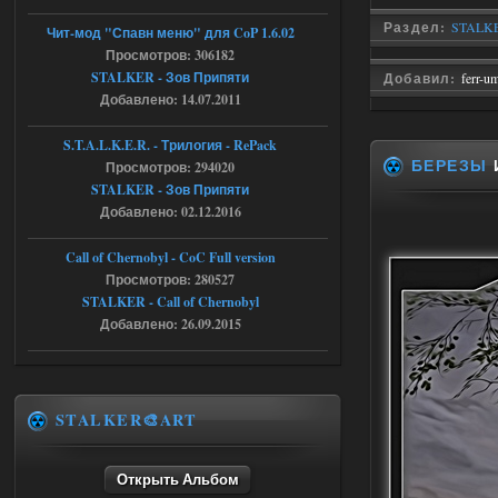
Вылет после захода в Припять.
Раздел:
STALKE
Чит-мод "Спавн меню" для CoP 1.6.02
05.08.2026
Ответить ➤
Просмотров: 306182
STALKER - Зов Припяти
Добавил:
ferr-u
Скованные одной цепью
Добавлено: 14.07.2011
r4908778
18:37
S.T.A.L.K.E.R. - Трилогия - RePack
с избавлением от баласта,
БЕРЕЗЫ
Просмотров: 294020
доходяга.
STALKER - Зов Припяти
Добавлено: 02.12.2016
05.08.2026
Ответить ➤
Call of Chernobyl - CoC Full version
Путь во мгле + GUNSLINGER mod
Просмотров: 280527
STALKER - Call of Chernobyl
Stalker-Mods-Clan-su
16:57
Добавлено: 26.09.2015
Доступно только для пользователей
05.08.2026
Ответить ➤
STALKER🎨ART
Путь во мгле + GUNSLINGER mod
Открыть Альбом
stalker673920
16:09