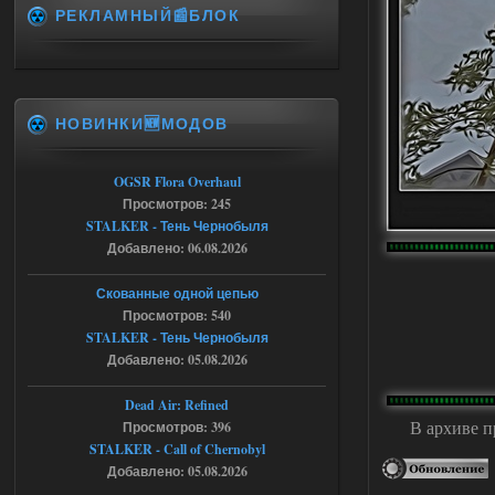
РЕКЛАМНЫЙ📰БЛОК
Спавнер + Правки + Античит - Dead
City Final
Stalker-Mods-Clan-su
09:53
НОВИНКИ🆕МОДОВ
Доступно только для пользователей
06.08.2026
Ответить ➤
OGSR Flora Overhaul
Просмотров: 245
Спавнер + Правки + Античит - Dead
STALKER - Тень Чернобыля
Добавлено: 06.08.2026
City Final
Michman1970
09:16
Скованные одной цепью
Что то не работает спавнер,
Просмотров: 540
все устанавливал по
STALKER - Тень Чернобыля
мануалу......
Добавлено: 05.08.2026
06.08.2026
Ответить ➤
Dead Air: Refined
В архиве п
Просмотров: 396
Игра для сталкера 21-очко
STALKER - Call of Chernobyl
ruslanpyrusov
23:13
Добавлено: 05.08.2026
как изменить макс сумму