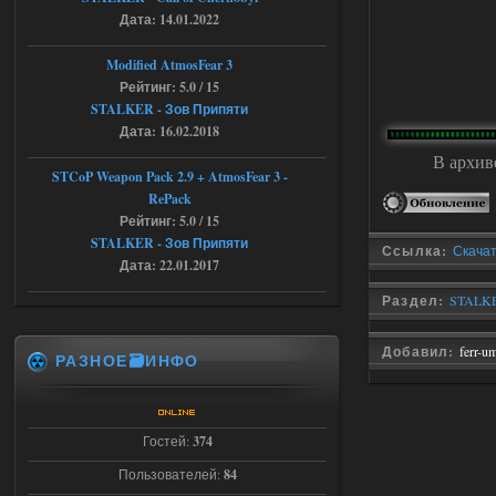
Объединенный Пак 2 + OGSR +
Дата: 14.01.2022
STCoP WP 3.4
Modified AtmosFear 3
andreyforest1993
08:24
Рейтинг: 5.0 / 15
STALKER - Зов Припяти
там есть опция расшириные
анимации нпс, я поставил
Дата: 16.02.2018
галочку но толку ноль, ни каких
анимаций нет, может это что-то другое,
В архив
не известно, больше нет ни каких таких
STCoP Weapon Pack 2.9 + AtmosFear 3 -
кнопок по поводу анимаций
RePack
04.08.2026
Ответить ➤
Рейтинг: 5.0 / 15
STALKER - Зов Припяти
Ссылка:
Скачат
Последний рассвет - Эпизод 1
Дата: 22.01.2017
Stalker-Mods-Clan-su
22:29
Раздел:
STALKE
Доступно только для пользователей
Добавил:
ferr-u
РАЗНОЕ🗃️ИНФО
03.08.2026
Ответить ➤
Гостей:
374
Объединенный Пак 2 + OGSR +
STCoP WP 3.4
Пользователей:
84