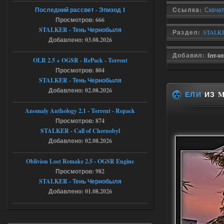
ставки в файлах чтобы
Последний рассвет - Эпизод 1
Ссылка:
Скачат
ставить больше 1 к
Просмотров: 666
STALKER - Тень Чернобыля
Раздел:
STALKE
05.08.2026
Ответить ➤
Добавлено: 03.08.2026
Тайна Зоны - Remaster 2026
Добавил:
ferr-u
OLR 2.5 + OGSR - RePack - Torrent
Stalker-Mods-Clan-su
21:33
Просмотров: 804
STALKER - Тень Чернобыля
Добавлено: 02.08.2026
Доступно только для пользователей
ЕЛИ
ИЗ M
Anomaly Anthology 2.1 - Torrent - Repack
05.08.2026
Ответить ➤
Просмотров: 874
STALKER - Call of Chernobyl
Тайна Зоны - Remaster 2026
Добавлено: 02.08.2026
AndreySA
21:28
Oblivion Lost Remake 2.5 - OGSR Engine
патч я установил после
установки мода, да, ладно,
Просмотров: 982
наверное вы правы придется ожидать
STALKER - Тень Чернобыля
чудо))
Добавлено: 01.08.2026
05.08.2026
Ответить ➤
Тайна Зоны - Remaster 2026