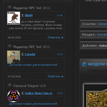
Редактор NPC SoC (0.1)
filin04
21:06
да в смыслиии? отличная
Ссылка:
Скачат
васянка, удобная. Жаль только
уже почти 20 лет прошло с релиза, ёпть
Раздел:
STALKE
08.08.2026
Ответить ➤
Добавил:
Stalke
Редактор NPC SoC (0.1)
Labadal
15:39
МОДЕЛИ
Доступно только для пользователей
07.08.2026
Ответить ➤
Universal Teleport v2.0
Stalker-Mods-Clan-su
15:03
Доступно только для пользователей