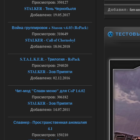
Просмотров: 350127
Объединенный Пак 2 + OGSR +
STALKER - Тень Чернобыля
Добавил:
ferr-u
STCoP WP 3.4
Добавлено: 19.05.2017
Stalker-Mods-Clan-su
17:19
Война группировок + Stason v.6.03 (RePack)
ТЕСТОВ
Просмотров: 310649
Доступно только для пользователей
STALKER - Call of Chernobyl
Добавлено: 18.04.2018
04.08.2026
Ответить ➤
S.T.A.L.K.E.R. - Трилогия - RePack
Просмотров: 294020
Объединенный Пак 2 + OGSR +
STALKER - Зов Припяти
STCoP WP 3.4
Добавлено: 02.12.2016
Stalker-Mods-Clan-su
17:08
Чит-мод "Спавн меню" для CoP 1.6.02
Просмотров: 306182
Доступно только для пользователей
STALKER - Зов Припяти
Добавлено: 14.07.2011
04.08.2026
Ответить ➤
Спавнер - Пространственная аномалия
Объединенный Пак 2 + OGSR +
4.1
STCoP WP 3.4
Просмотров: 150210