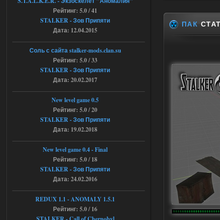
S.T.A.L.K.E.R. - Экзоскелет "Аномалия"
анимаций курения и анимаций еды и
Рейтинг: 5.0 / 41
экзоча как в трелере
STALKER - Зов Припяти
ПАК
СТАТ
04.08.2026
Ответить ➤
Дата: 12.04.2015
Объединенный Пак 2 + OGSR +
Соль с сайта stalker-mods.clan.su
STCoP WP 3.4
Рейтинг: 5.0 / 33
STALKER - Зов Припяти
andreyforest1993
15:00
Дата: 20.02.2017
https://rutube.ru/video/50be34
6a53045b746b6f2d80812029a
3/?r=plemwd
New level game 0.5
Рейтинг: 5.0 / 20
04.08.2026
Ответить ➤
STALKER - Зов Припяти
Дата: 19.02.2018
Объединенный Пак 2 + OGSR +
STCoP WP 3.4
New level game 0.4 - Final
Рейтинг: 5.0 / 18
Stalker-Mods-Clan-su
11:30
STALKER - Зов Припяти
Дата: 24.02.2016
Доступно только для пользователей
REDUX 1.1​​​​​​​ - ANOMALY 1.5.1
Рейтинг: 5.0 / 16
04.08.2026
Ответить ➤
STALKER - Call of Chernobyl