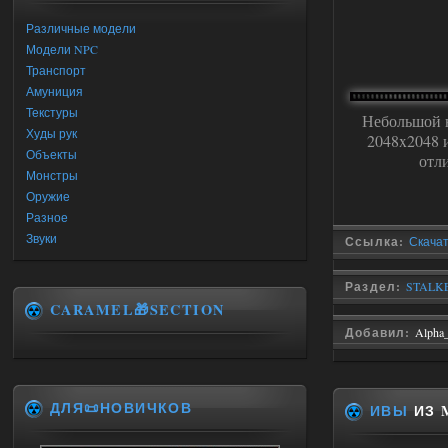
Различные модели
Модели NPC
Транспорт
Амуниция
Текстуры
Небольшой н
Худы рук
2048x2048 
Объекты
отл
Монстры
Оружие
Разное
Звуки
Ссылка:
Скачат
Раздел:
STALKE
CARAMEL🎁SECTION
Добавил:
Alpha
ДЛЯ📜НОВИЧКОВ
ИВЫ
ИЗ 