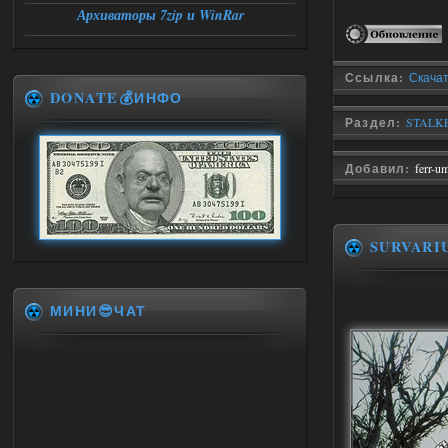
Архиваторы 7zip и WinRar
Ссылка:
Скачат
DONATE💰ИНФО
Раздел:
STALKE
Добавил:
ferr-u
SURVARI
МИНИ😎ЧАТ