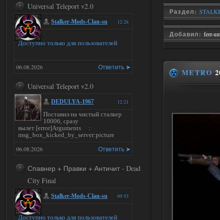
Universal Teleport v2.0
Раздел:
STALKE
Stalker-Mods-Clan-su
12:26
Добавил:
ferr-u
Доступно только для пользователей
06.08.2026
Ответить ➤
METRO
2
Universal Teleport v2.0
DEDULYA-1967
12:21
Поставил на чистый сталкер
10006, сразу
вылет [error]Arguments :
msg_box_kicked_by_server:picture
06.08.2026
Ответить ➤
Спавнер + Правки + Античит - Dead
City Final
Stalker-Mods-Clan-su
09:53
Доступно только для пользователей