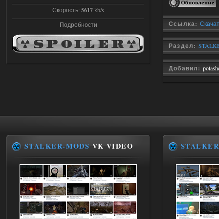
Lost Alpha Enhanced Edition 1.3 +
Скорость:
5617
kb/s
Stalker-Mods-Clan-su
12:09
Ссылка:
Скачат
Подробности
Доступно только для пользователей
Раздел:
STALKE
02.08.2026
Ответить ➤
Добавил:
potas
Improved Weapon Pack (I.W.P.) - UPD
30.12.25
Werdassver
06:36
хорош мод! задания
прикольно!
STALKER-MODS
VK VIDEO
STALKER
02.08.2026
Ответить ➤
Oblivion Lost Remake 2.5 - OGSR
Engine
Stalker-Mods-Clan-su
14:16