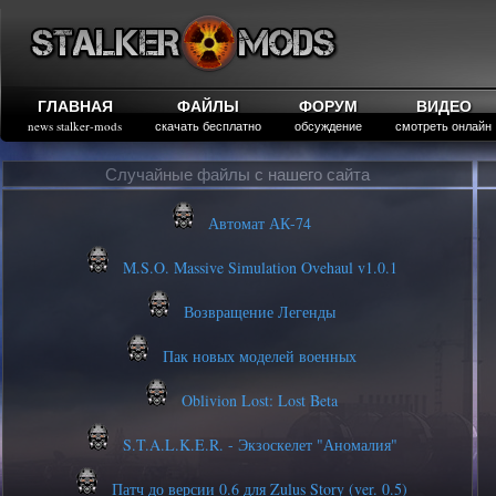
ГЛАВНАЯ
ФАЙЛЫ
ФОРУМ
ВИДЕО
news stalker-mods
скачать бесплатно
обсуждение
смотреть онлайн
Случайные файлы с нашего сайта
Автомат АК-74
M.S.O. Massive Simulation Ovehaul v1.0.1
Возвращение Легенды
Пак новых моделей военных
Oblivion Lost: Lost Beta
S.T.A.L.K.E.R. - Экзоскелет "Аномалия"
Патч до версии 0.6 для Zulus Story (ver. 0.5)