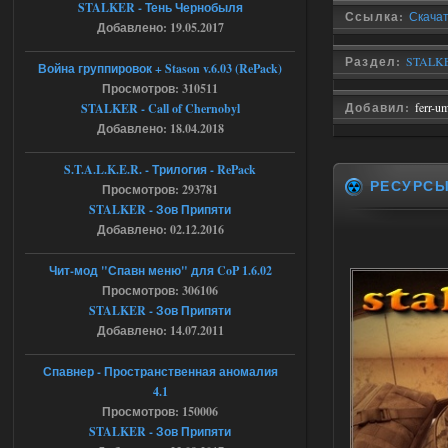
STALKER - Тень Чернобыля
Ссылка:
Скачат
Добавлено: 19.05.2017
andreyforest1993
15:00
https://rutube.ru/video/50be34
Раздел:
STALKE
6a53045b746b6f2d80812029a
Война группировок + Stason v.6.03 (RePack)
3/?r=plemwd
Просмотров: 310511
Добавил:
ferr-u
STALKER - Call of Chernobyl
04.08.2026
Ответить ➤
Добавлено: 18.04.2018
Объединенный Пак 2 + OGSR +
S.T.A.L.K.E.R. - Трилогия - RePack
STCoP WP 3.4
РЕСУРС
Просмотров: 293781
STALKER - Зов Припяти
Stalker-Mods-Clan-su
11:30
Добавлено: 02.12.2016
Доступно только для пользователей
Чит-мод "Спавн меню" для CoP 1.6.02
Просмотров: 306106
04.08.2026
Ответить ➤
STALKER - Зов Припяти
Добавлено: 14.07.2011
Объединенный Пак 2 + OGSR +
STCoP WP 3.4
Спавнер - Пространственная аномалия
4.1
andreyforest1993
08:24
Просмотров: 150006
там есть опция расшириные
STALKER - Зов Припяти
анимации нпс, я поставил