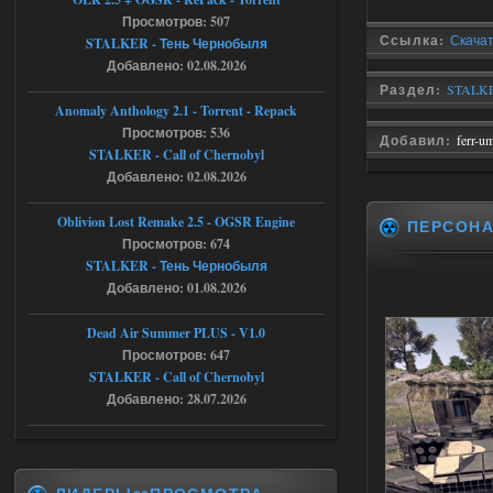
с избавлением от баласта,
Просмотров: 507
доходяга.
Ссылка:
Скачат
STALKER - Тень Чернобыля
Добавлено: 02.08.2026
Раздел:
STALKE
05.08.2026
Ответить ➤
Anomaly Anthology 2.1 - Torrent - Repack
Просмотров: 536
Путь во мгле + GUNSLINGER mod
Добавил:
ferr-u
STALKER - Call of Chernobyl
Stalker-Mods-Clan-su
16:57
Добавлено: 02.08.2026
Доступно только для пользователей
Oblivion Lost Remake 2.5 - OGSR Engine
ПЕРСОН
Просмотров: 674
STALKER - Тень Чернобыля
05.08.2026
Ответить ➤
Добавлено: 01.08.2026
Путь во мгле + GUNSLINGER mod
Dead Air Summer PLUS - V1.0
stalker673920
16:09
Просмотров: 647
STALKER - Call of Chernobyl
где пароль?
Добавлено: 28.07.2026
05.08.2026
Ответить ➤