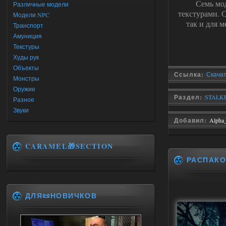
Семь мод
Различные модели
текстурами. 
Модели NPC
так и для м
Транспорт
Амуниция
Текстуры
Худы рук
Объекты
Ссылка:
Скачат
Монстры
Оружие
Раздел:
STALKE
Разное
Звуки
Добавил:
Alpha
CARAMEL🎁SECTION
РАСПАКО
ДЛЯ📜НОВИЧКОВ