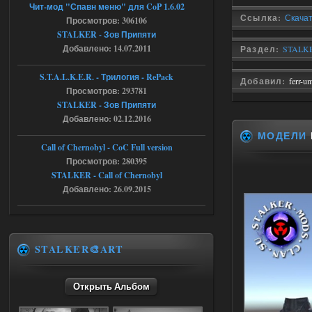
Доступно только для пользователей
Чит-мод "Спавн меню" для CoP 1.6.02
Ссылка:
Скачат
Просмотров: 306106
STALKER - Зов Припяти
04.08.2026
Ответить ➤
Добавлено: 14.07.2011
Раздел:
STALKE
Объединенный Пак 2 + OGSR +
S.T.A.L.K.E.R. - Трилогия - RePack
STCoP WP 3.4
Добавил:
ferr-u
Просмотров: 293781
Stalker-Mods-Clan-su
STALKER - Зов Припяти
17:08
Добавлено: 02.12.2016
Доступно только для пользователей
МОДЕЛИ
Call of Chernobyl - CoC Full version
Просмотров: 280395
04.08.2026
Ответить ➤
STALKER - Call of Chernobyl
Добавлено: 26.09.2015
Объединенный Пак 2 + OGSR +
STCoP WP 3.4
Stalker-Mods-Clan-su
16:48
STALKER🎨ART
Доступно только для пользователей
Открыть Альбом
04.08.2026
Ответить ➤