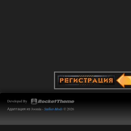
Сборка от stason174 - 6.02
Stalker-Mods-Clan-su
10:43
Доступно только для пользователей
01.08.2026
Ответить ➤
Сборка от stason174 - 6.02
Werdassver
08:38
почему после прохождения
тайны зоны ремкоплеты не
работают?
01.08.2026
Ответить ➤
Developed By
Объединенный Пак 2 + OGSR
Адаптация из Joomla -
Stalker-Mods
© 2026
kulikulikuli
08:27
ну тогда черт его знает, я
помню только, что в конце
игры был кусок сюжета с пантерой, где