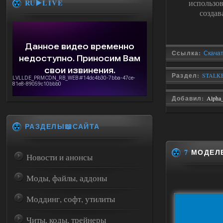
RU▶️LIVE
использо
создав
Ссылка:
Скачат
Раздел:
STALKE
Добавил:
Alpha
РАЗДЕЛЫ📖САЙТА
7
МОДЕЛЕ
Новости и анонсы
Моды, файлы, аддоны
Моддинг, софт, утилиты
Читы, коды, трейнеры