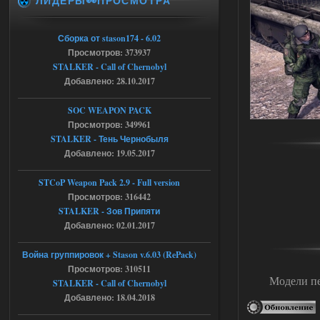
ЛИДЕРЫ👀ПРОСМОТРА
Dead Air: Refined
Stalker-Mods-Clan-su
09:03
Сборка от stason174 - 6.02
Просмотров: 373937
Доступно только для пользователей
STALKER - Call of Chernobyl
Добавлено: 28.10.2017
05.08.2026
Ответить ➤
SOC WEAPON PACK
Объединенный Пак 2 + OGSR +
Просмотров: 349961
STCoP WP 3.4
STALKER - Тень Чернобыля
Добавлено: 19.05.2017
Stalker-Mods-Clan-su
17:25
STCoP Weapon Pack 2.9 - Full version
Доступно только для пользователей
Просмотров: 316442
STALKER - Зов Припяти
04.08.2026
Ответить ➤
Добавлено: 02.01.2017
Объединенный Пак 2 + OGSR +
Война группировок + Stason v.6.03 (RePack)
STCoP WP 3.4
Просмотров: 310511
Модели пе
STALKER - Call of Chernobyl
Stalker-Mods-Clan-su
17:19
Добавлено: 18.04.2018