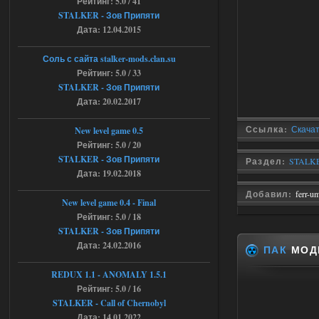
Рейтинг: 5.0 / 41
Объединенный Пак 2 + OGSR +
STALKER - Зов Припяти
Дата: 12.04.2015
STCoP WP 3.4
andreyforest1993
21:22
Соль с сайта stalker-mods.clan.su
Рейтинг: 5.0 / 33
Здравствуйте, почему не
Анимаций открытия рюкзака и
STALKER - Зов Припяти
использования предметов как в
Дата: 20.02.2017
трелере?
03.08.2026
Ответить ➤
Ссылка:
Скачат
New level game 0.5
Рейтинг: 5.0 / 20
ANOMALY ※ MEDIUM 7.0
STALKER - Зов Припяти
Раздел:
STALKE
Дата: 19.02.2018
Stalker-Mods-Clan-su
19:14
Добавил:
ferr-u
New level game 0.4 - Final
Доступно только для пользователей
Рейтинг: 5.0 / 18
STALKER - Зов Припяти
03.08.2026
Ответить ➤
Дата: 24.02.2016
ПАК
МОДЕ
Improved Weapon Pack (I.W.P.) - UPD
REDUX 1.1​​​​​​​ - ANOMALY 1.5.1
30.12.25
Рейтинг: 5.0 / 16
STALKER - Call of Chernobyl
Stalker-Mods-Clan-su
11:00
Дата: 14.01.2022