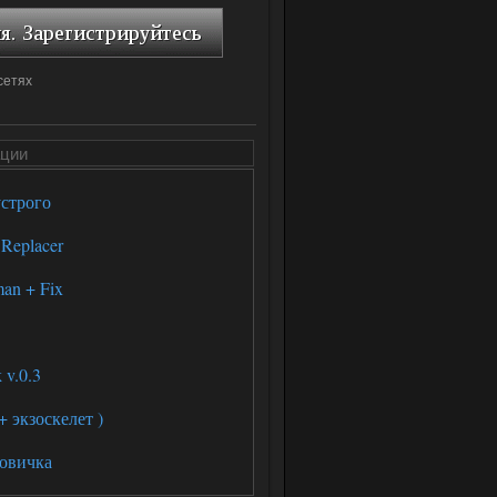
сетях
ции
строго
Replacer
an + Fix
v.0.3
 экзоскелет )
овичка