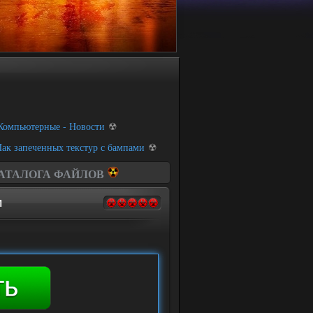
Компьютерные - Новости
☢
ак запеченных текстур с бампами
☢
КАТАЛОГА ФАЙЛОВ
и
И