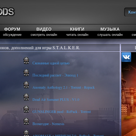
Кон
Вы
ФОРУМ
ВИДЕО
КНИГИ
МУЗЫКА
обсуждение
смотреть онлайн
читать онлайн
слушать онлайн
см
онов, дополнений для игры S.T.A.L.K.E.R.
Скованные одной цепью
Последний рассвет - Эпизод 1
Anomaly Anthology 2.1 - Torrent - Repack
Dead Air Summer PLUS - V1.0
GUNSLINGER mod - RePack - Torrent
Возмездие - Nemesis
ANOMALY ※ MEDIUM 7.0 - RePack - Torrent