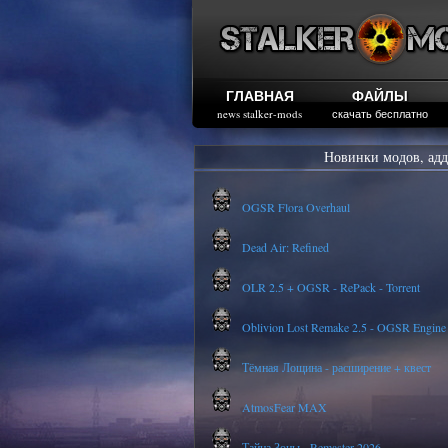
ГЛАВНАЯ
ФАЙЛЫ
news stalker-mods
скачать бесплатно
Новинки модов, адд
OGSR Flora Overhaul
Dead Air: Refined
OLR 2.5 + OGSR - RePack - Torrent
Oblivion Lost Remake 2.5 - OGSR Engine
Тёмная Лощина - расширение + квест
AtmosFear MAX
Тайна Зоны - Remaster 2026