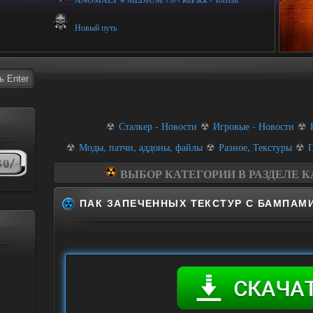
Новый путь
☢
Сталкер - Новости
☢
Игровые - Новости
☢
☢
Моды, патчи, аддоны, файлы
☢
Разное
,
Текстуры
☢
П
ВЫБОР КАТЕГОРИИ В РАЗДЕЛЕ 
Различные модел
ПАК ЗАПЕЧЕННЫХ ТЕКСТУР С БАМПАМ
Модели NPC
Транспорт
Амуниция
Текстуры
Худы рук
Объекты
Монстры
Оружие