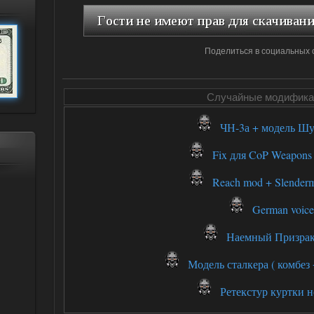
Поделиться в социальных 
Случайные модифика
ЧН-3а + модель Шу
Fix для CoP Weapons 
Reach mod + Slenderm
German voice
Наемный Призрак 
Модель сталкера ( комбез +
Ретекстур куртки н