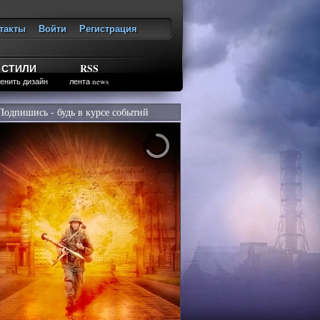
такты
Войти
Регистрация
ход
СТИЛИ
RSS
енить дизайн
лента news
Подпишись - будь в курсе событий