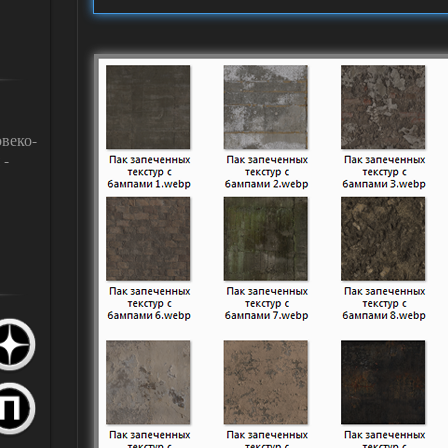
Разное
Звуки
веко-
 -