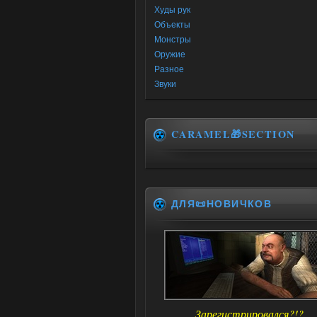
Худы рук
Объекты
Монстры
Оружие
Разное
Звуки
CARAMEL🎁SECTION
ДЛЯ📜НОВИЧКОВ
Зарегистрировался?!?