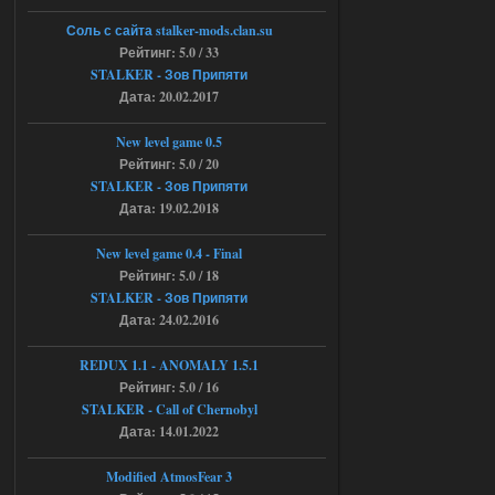
https://rutube.ru/video/50be34
6a53045b746b6f2d80812029a
Соль с сайта stalker-mods.clan.su
3/?r=plemwd
Рейтинг: 5.0 / 33
STALKER - Зов Припяти
04.08.2026
Ответить ➤
Дата: 20.02.2017
Объединенный Пак 2 + OGSR +
New level game 0.5
STCoP WP 3.4
Рейтинг: 5.0 / 20
STALKER - Зов Припяти
Stalker-Mods-Clan-su
11:30
Дата: 19.02.2018
Доступно только для пользователей
New level game 0.4 - Final
Рейтинг: 5.0 / 18
04.08.2026
Ответить ➤
STALKER - Зов Припяти
Дата: 24.02.2016
Объединенный Пак 2 + OGSR +
STCoP WP 3.4
REDUX 1.1​​​​​​​ - ANOMALY 1.5.1
Рейтинг: 5.0 / 16
andreyforest1993
08:24
STALKER - Call of Chernobyl
там есть опция расшириные
Дата: 14.01.2022
анимации нпс, я поставил
галочку но толку ноль, ни каких
анимаций нет, может это что-то другое,
Modified AtmosFear 3
не известно, больше нет ни каких таких