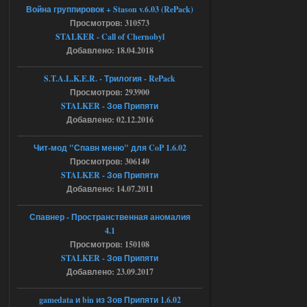
04.08.2026
Ответить ➤
Война группировок + Stason v.6.03 (RePack)
Просмотров: 310573
Объединенный Пак 2 + OGSR +
STALKER - Call of Chernobyl
STCoP WP 3.4
Добавлено: 18.04.2018
Stalker-Mods-Clan-su
17:08
S.T.A.L.K.E.R. - Трилогия - RePack
Просмотров: 293900
Доступно только для пользователей
STALKER - Зов Припяти
Добавлено: 02.12.2016
04.08.2026
Ответить ➤
Чит-мод "Спавн меню" для CoP 1.6.02
Объединенный Пак 2 + OGSR +
Просмотров: 306140
STALKER - Зов Припяти
STCoP WP 3.4
Добавлено: 14.07.2011
Stalker-Mods-Clan-su
16:48
Спавнер - Пространственная аномалия
Доступно только для пользователей
4.1
Просмотров: 150108
STALKER - Зов Припяти
04.08.2026
Ответить ➤
Добавлено: 23.09.2017
Объединенный Пак 2 + OGSR +
gamedata и bin из Зов Припяти 1.6.02