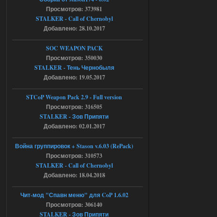
Просмотров: 373981
AndreySA
20:25
STALKER - Call of Chernobyl
[05.08.26
20:23:10.934] [17468]
Добавлено: 28.10.2017
FATAL ERROR
SOC WEAPON PACK
[error]Expression : FATAL ERROR
[error]Function :
Просмотров: 350030
CScriptEngine::lua_pcall_failed
STALKER - Тень Чернобыля
[error]File : D:\a\OGSR-
Engine\OGSR-
Добавлено: 19.05.2017
Engine\ogsr_engine\COMMON_AI\scrip
t_engine.cpp
[error]Line : 75
STCoP Weapon Pack 2.9 - Full version
[error]Description :
Просмотров: 316505
[CScriptEngine::lua_pcall_failed]: ... -
shadow of
STALKER - Зов Припяти
chernobyl\gamedata\scripts\xr_camper.sc
Добавлено: 02.01.2017
ript:510: attempt to index local 'manager'
(a nil value)
Вылет после захода в Припять.
Война группировок + Stason v.6.03 (RePack)
Просмотров: 310573
05.08.2026
Ответить ➤
STALKER - Call of Chernobyl
Добавлено: 18.04.2018
Скованные одной цепью
r4908778
18:37
Чит-мод "Спавн меню" для CoP 1.6.02
с избавлением от баласта,
Просмотров: 306140
доходяга.
STALKER - Зов Припяти