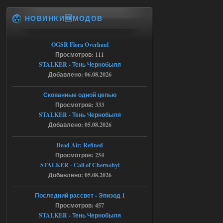
НОВИНКИ🆕МОДОВ
Спавнер + Правки + Античит - Dead
City Final
OGSR Flora Overhaul
Michman1970
09:16
Просмотров: 111
Что то не работает спавнер,
STALKER - Тень Чернобыля
все устанавливал по
мануалу......
Добавлено: 06.08.2026
06.08.2026
Ответить ➤
Скованные одной цепью
Просмотров: 333
Игра для сталкера 21-очко
STALKER - Тень Чернобыля
Добавлено: 05.08.2026
ruslanpyrusov
23:13
как изменить макс сумму
Dead Air: Refined
ставки в файлах чтобы
Просмотров: 254
ставить больше 1 к
STALKER - Call of Chernobyl
05.08.2026
Ответить ➤
Добавлено: 05.08.2026
Тайна Зоны - Remaster 2026
Последний рассвет - Эпизод 1
Просмотров: 457
Stalker-Mods-Clan-su
21:33
STALKER - Тень Чернобыля