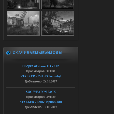
Доступно только для пользователей
05.08.2026
Ответить ➤
Объединенный Пак 2 + OGSR +
STCoP WP 3.4
Stalker-Mods-Clan-su
17:25
СКАЧИВАЕМЫЕ📥МОДЫ
Доступно только для пользователей
Сборка от stason174 - 6.02
04.08.2026
Ответить ➤
Просмотров: 373981
STALKER - Call of Chernobyl
Объединенный Пак 2 + OGSR +
Добавлено: 28.10.2017
STCoP WP 3.4
SOC WEAPON PACK
Stalker-Mods-Clan-su
17:19
Просмотров: 350030
STALKER - Тень Чернобыля
Доступно только для пользователей
Добавлено: 19.05.2017