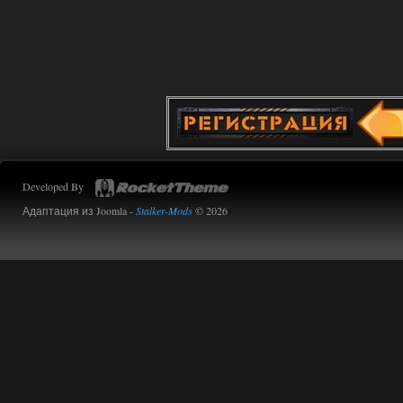
Доступно только для пользователей
02.08.2026
Ответить ➤
Improved Weapon Pack (I.W.P.) - UPD
30.12.25
Werdassver
06:36
Developed By
хорош мод! задания
прикольно!
Адаптация из Joomla -
Stalker-Mods
© 2026
02.08.2026
Ответить ➤
Oblivion Lost Remake 2.5 - OGSR
Engine
Stalker-Mods-Clan-su
14:16
Доступно только для пользователей