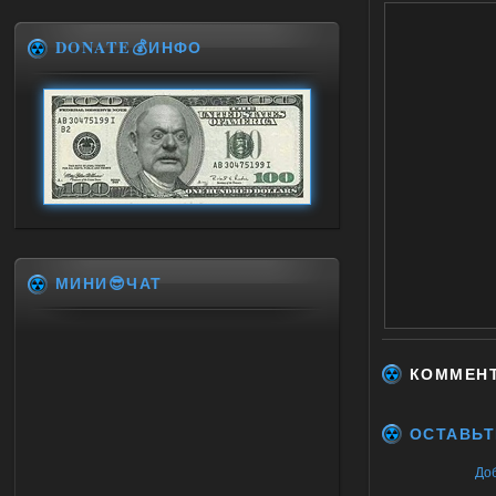
DONATE💰ИНФО
МИНИ😎ЧАТ
КОММЕН
ОСТАВЬТ
До