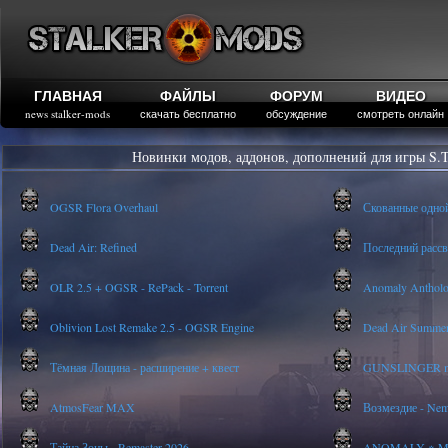
ГЛАВНАЯ
ФАЙЛЫ
ФОРУМ
ВИДЕО
news stalker-mods
скачать бесплатно
обсуждение
смотреть онлайн
Новинки модов, аддонов, дополнений для игры S.T
OGSR Flora Overhaul
Скованные одно
Dead Air: Refined
Последний рассве
OLR 2.5 + OGSR - RePack - Torrent
Anomaly Anthology
Oblivion Lost Remake 2.5 - OGSR Engine
Dead Air Summer
Тёмная Лощина - расширение + квест
GUNSLINGER mod
AtmosFear MAX
Возмездие - Nem
Тайна Зоны - Remaster 2026
ANOMALY ※ MEDI