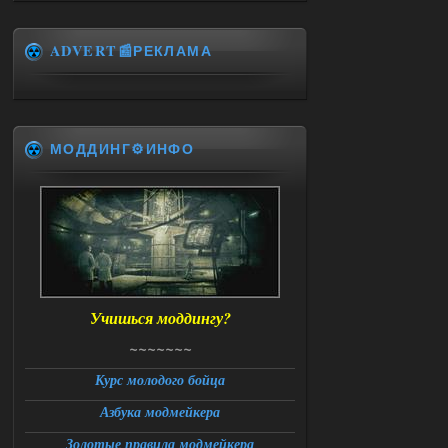
ура. WINDOWS 11pro\64, озу 16гб,
intel xeon v3 1270 v2, gtx 1050 ti
ADVERT📰РЕКЛАМА
06.08.2026
Ответить ➤
Universal Teleport v2.0
Stalker-Mods-Clan-su
14:28
МОДДИНГ⚙️ИНФО
Доступно только для пользователей
06.08.2026
Ответить ➤
Universal Teleport v2.0
DEDULYA-1967
13:56
Учишься моддингу?
Доступно только для пользователей
~~~~~~~
06.08.2026
Ответить ➤
Курс молодого бойца
Азбука модмейкера
Universal Teleport v2.0
Золотые правила модмейкера