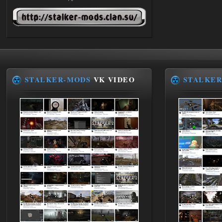
STCoP WP 3.4
andreyforest1993
21:22
Здравствуйте, почему не
Анимаций открытия рюкзака и
использования предметов как в
трелере?
03.08.2026
Ответить ➤
STALKER-MODS
VK VIDEO
STALKER
ANOMALY ※ MEDIUM 7.0
Stalker-Mods-Clan-su
19:14
Доступно только для пользователей
03.08.2026
Ответить ➤
Improved Weapon Pack (I.W.P.) - UPD
30.12.25
Stalker-Mods-Clan-su
11:00
Глобальный патч от
31.07.2026.