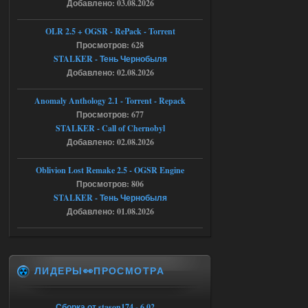
Добавлено: 03.08.2026
Доступно только для пользователей
OLR 2.5 + OGSR - RePack - Torrent
05.08.2026
Просмотров: 628
Ответить ➤
STALKER - Тень Чернобыля
Тайна Зоны - Remaster 2026
Добавлено: 02.08.2026
AndreySA
21:28
Anomaly Anthology 2.1 - Torrent - Repack
патч я установил после
Просмотров: 677
установки мода, да, ладно,
STALKER - Call of Chernobyl
наверное вы правы придется ожидать
чудо))
Добавлено: 02.08.2026
05.08.2026
Ответить ➤
Oblivion Lost Remake 2.5 - OGSR Engine
Просмотров: 806
Тайна Зоны - Remaster 2026
STALKER - Тень Чернобыля
Stalker-Mods-Clan-su
20:50
Добавлено: 01.08.2026
Доступно только для пользователей
ЛИДЕРЫ👀ПРОСМОТРА
05.08.2026
Ответить ➤
Тайна Зоны - Remaster 2026
Сборка от stason174 - 6.02