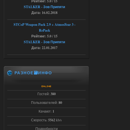
Рейтинг: 5.0 / 15
кнопок по поводу анимаций
STALKER - Зов Припяти
04.08.2026
Ответить ➤
Дата: 16.02.2018
Последний рассвет - Эпизод 1
STCoP Weapon Pack 2.9 + AtmosFear 3 -
RePack
Stalker-Mods-Clan-su
22:29
Рейтинг: 5.0 / 15
STALKER - Зов Припяти
Доступно только для пользователей
Дата: 22.01.2017
03.08.2026
Ответить ➤
Объединенный Пак 2 + OGSR +
РАЗНОЕ🗃️ИНФО
STCoP WP 3.4
Stalker-Mods-Clan-su
22:27
Гостей:
380
Доступно только для пользователей
Пользователей:
80
Качают:
1
03.08.2026
Ответить ➤
Скорость:
5562
kb/s
Объединенный Пак 2 + OGSR +
Подробности