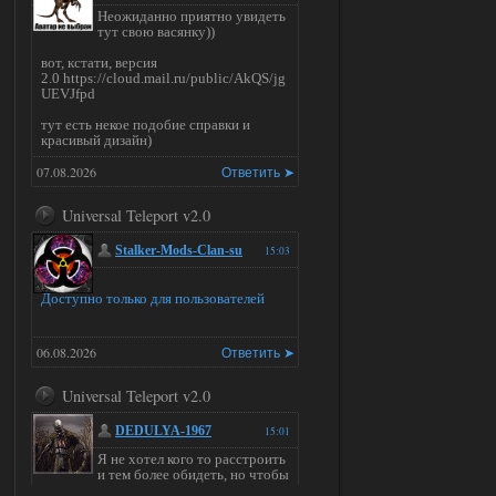
Неожиданно приятно увидеть
тут свою васянку))
вот, кстати, версия
2.0 https://cloud.mail.ru/public/AkQS/jg
UEVJfpd
тут есть некое подобие справки и
красивый дизайн)
07.08.2026
Ответить ➤
Universal Teleport v2.0
Stalker-Mods-Clan-su
15:03
Доступно только для пользователей
06.08.2026
Ответить ➤
Universal Teleport v2.0
DEDULYA-1967
15:01
Я не хотел кого то расстроить
и тем более обидеть, но чтобы
я не ставил для тестов , всё работало на