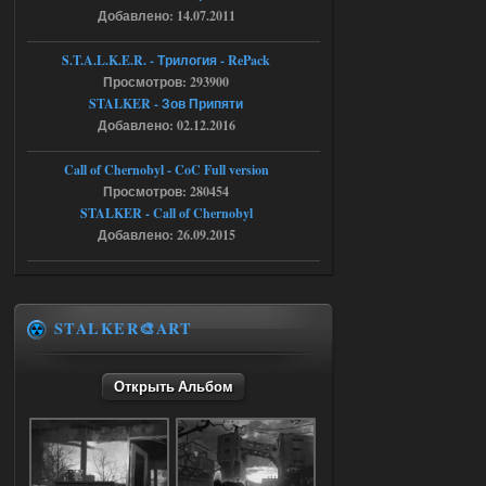
Добавлено: 14.07.2011
05.08.2026
Ответить ➤
S.T.A.L.K.E.R. - Трилогия - RePack
Просмотров: 293900
Путь во мгле + GUNSLINGER mod
STALKER - Зов Припяти
Stalker-Mods-Clan-su
16:57
Добавлено: 02.12.2016
Доступно только для пользователей
Call of Chernobyl - CoC Full version
Просмотров: 280454
STALKER - Call of Chernobyl
05.08.2026
Ответить ➤
Добавлено: 26.09.2015
Путь во мгле + GUNSLINGER mod
stalker673920
16:09
где пароль?
STALKER🎨ART
Открыть Альбом
05.08.2026
Ответить ➤
Dead Air: Refined
Stalker-Mods-Clan-su
09:03