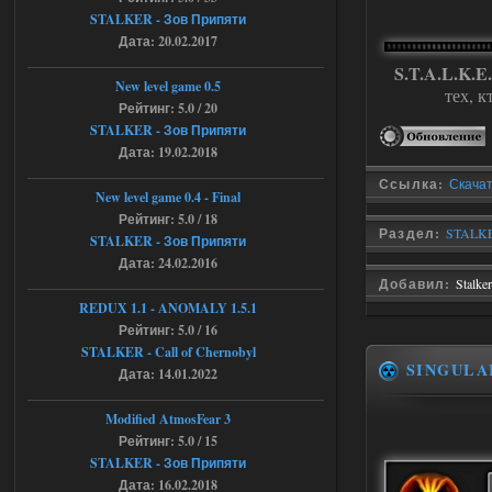
Объединенный Пак 2 + OGSR +
STALKER - Зов Припяти
Дата: 20.02.2017
STCoP WP 3.4
S.T.A.L.K.E.
andreyforest1993
08:24
New level game 0.5
тех, к
там есть опция расшириные
Рейтинг: 5.0 / 20
анимации нпс, я поставил
STALKER - Зов Припяти
галочку но толку ноль, ни каких
Дата: 19.02.2018
анимаций нет, может это что-то другое,
не известно, больше нет ни каких таких
кнопок по поводу анимаций
Ссылка:
Скачать
New level game 0.4 - Final
04.08.2026
Ответить ➤
Рейтинг: 5.0 / 18
Раздел:
STALKE
STALKER - Зов Припяти
Последний рассвет - Эпизод 1
Дата: 24.02.2016
Добавил:
Stalke
Stalker-Mods-Clan-su
22:29
REDUX 1.1​​​​​​​ - ANOMALY 1.5.1
Рейтинг: 5.0 / 16
Доступно только для пользователей
STALKER - Call of Chernobyl
SINGULA
Дата: 14.01.2022
03.08.2026
Ответить ➤
Modified AtmosFear 3
Объединенный Пак 2 + OGSR +
Рейтинг: 5.0 / 15
STCoP WP 3.4
STALKER - Зов Припяти
Дата: 16.02.2018