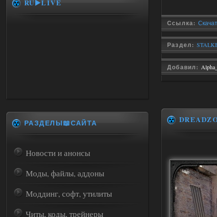
RU▶️LIVE
Ссылка:
Скача
Раздел:
STALKE
Добавил:
Alpha
DREADZ
РАЗДЕЛЫ📖САЙТА
Новости и анонсы
Моды, файлы, аддоны
Моддинг, софт, утилиты
Читы, коды, трейнеры