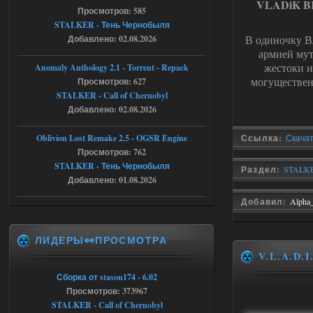
VLADiK 
Просмотров: 585
Stalker-Mods-Clan-su
20:50
STALKER - Тень Чернобыля
В одиночку Вл
Добавлено: 02.08.2026
Доступно только для пользователей
армией мут
жестоки и
Anomaly Anthology 2.1 - Torrent - Repack
05.08.2026
Ответить ➤
могуществен
Просмотров: 627
STALKER - Call of Chernobyl
Тайна Зоны - Remaster 2026
Добавлено: 02.08.2026
AndreySA
20:25
Oblivion Lost Remake 2.5 - OGSR Engine
Ссылка:
Скача
[05.08.26
Просмотров: 762
20:23:10.934] [17468]
FATAL ERROR
STALKER - Тень Чернобыля
Раздел:
STALKE
Добавлено: 01.08.2026
[error]Expression : FATAL ERROR
[error]Function :
Добавил:
Alpha
CScriptEngine::lua_pcall_failed
[error]File : D:\a\OGSR-
Engine\OGSR-
Engine\ogsr_engine\COMMON_AI\scrip
ЛИДЕРЫ👀ПРОСМОТРА
t_engine.cpp
[error]Line : 75
V.L.A.D.I
[error]Description :
[CScriptEngine::lua_pcall_failed]: ... -
Сборка от stason174 - 6.02
shadow of
chernobyl\gamedata\scripts\xr_camper.sc
Просмотров: 373967
ript:510: attempt to index local 'manager'
STALKER - Call of Chernobyl
(a nil value)