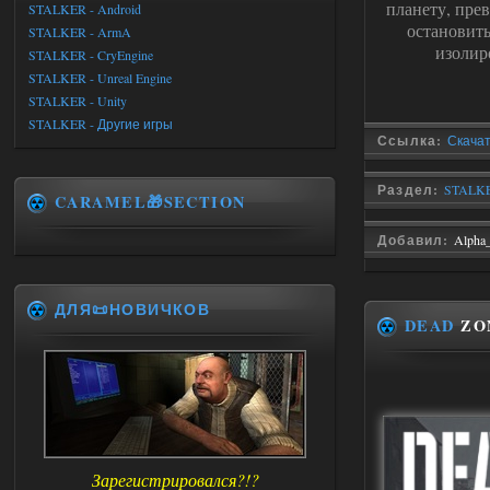
планету, пре
STALKER - Android
остановить
STALKER - ArmA
изолир
STALKER - CryEngine
STALKER - Unreal Engine
STALKER - Unity
STALKER - Другие игры
Ссылка:
Скача
Раздел:
STALKE
CARAMEL🎁SECTION
Добавил:
Alpha
ДЛЯ📜НОВИЧКОВ
DEAD
ZO
Зарегистрировался?!?