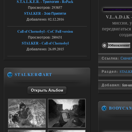
S.T.A.L.K.E.R. - Трилогия - RePack
где пароль?
Просмотров: 293857
STALKER - Зов Припяти
V.L.A.D.i.K
-
Добавлено: 02.12.2016
миссии, у
05.08.2026
Ответить ➤
передвигаться
Call of Chernobyl - CoC Full version
созда
Dead Air: Refined
Просмотров: 280431
STALKER - Call of Chernobyl
Stalker-Mods-Clan-su
09:03
Добавлено: 26.09.2015
Доступно только для пользователей
Ссылка:
Скачат
05.08.2026
Ответить ➤
Раздел:
STALKE
STALKER🎨ART
Объединенный Пак 2 + OGSR +
Добавил:
ferr-u
STCoP WP 3.4
Открыть Альбом
Stalker-Mods-Clan-su
17:25
BODYCA
Доступно только для пользователей
04.08.2026
Ответить ➤