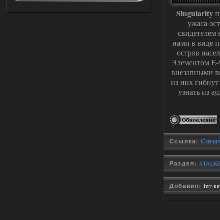
03.08.2026
Ответить ➤
Singularity
п
Improved Weapon Pack (I.W.P.) - UPD
ужаса ос
свидетелем 
30.12.25
нами в виде п
Stalker-Mods-Clan-su
11:00
остров насе
Элементом Е-
Глобальный патч от
31.07.2026.
внезапными в
из них гибнут
Устанавливать только
поверх финальной версии все в одном
узнать из а
(Standalone Final) от 29.12.2025!
Доступно только для пользователей
03.08.2026
Ответить ➤
Ссылка:
Скачать
ANOMALY ※ MEDIUM 7.0
Dvoeshnik
21:30
Раздел:
STALKE
Хорошая сборка, графон и
детали на высоте не так
мрачно как в других сборках, дождь
Добавил:
ferr-u
барабанит по металу это нечто. Люблю
хардкор по типу Dead Air но здесь он
компромисный не такой жесткий.
Стартовый набор удивил на харде и
выживании такой комбез крутой не