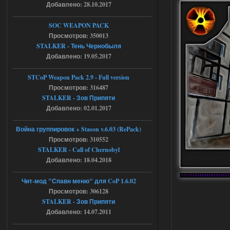
Добавлено: 28.10.2017
Вылет после захода в Припять.
05.08.2026
Ответить ➤
SOC WEAPON PACK
Просмотров: 350013
Скованные одной цепью
STALKER - Тень Чернобыля
Добавлено: 19.05.2017
r4908778
18:37
с избавлением от баласта,
доходяга.
STCoP Weapon Pack 2.9 - Full version
Просмотров: 316487
STALKER - Зов Припяти
05.08.2026
Ответить ➤
Добавлено: 02.01.2017
Путь во мгле + GUNSLINGER mod
Война группировок + Stason v.6.03 (RePack)
Просмотров: 310552
Stalker-Mods-Clan-su
16:57
STALKER - Call of Chernobyl
Добавлено: 18.04.2018
Доступно только для пользователей
Чит-мод "Спавн меню" для CoP 1.6.02
05.08.2026
Ответить ➤
Просмотров: 306128
STALKER - Зов Припяти
Путь во мгле + GUNSLINGER mod
Добавлено: 14.07.2011
stalker673920
16:09