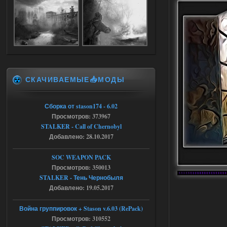
Объединенный Пак 2 + OGSR +
STCoP WP 3.4
Stalker-Mods-Clan-su
17:19
Доступно только для пользователей
СКАЧИВАЕМЫЕ📥МОДЫ
04.08.2026
Ответить ➤
Объединенный Пак 2 + OGSR +
Сборка от stason174 - 6.02
Просмотров: 373967
STCoP WP 3.4
STALKER - Call of Chernobyl
Stalker-Mods-Clan-su
17:08
Добавлено: 28.10.2017
Доступно только для пользователей
SOC WEAPON PACK
Просмотров: 350013
STALKER - Тень Чернобыля
04.08.2026
Ответить ➤
Добавлено: 19.05.2017
Объединенный Пак 2 + OGSR +
Война группировок + Stason v.6.03 (RePack)
STCoP WP 3.4
Просмотров: 310552