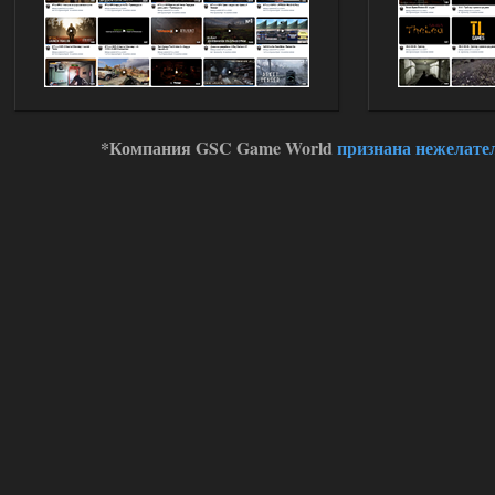
Oblivion Lost Remake 2.5 - OGSR
Engine
Stalker-Mods-Clan-su
14:16
Доступно только для пользователей
*Компания GSC Game World
признана нежелате
01.08.2026
Ответить ➤
Oblivion Lost Remake 2.5 - OGSR
Engine
kulikulikuli
13:19
а где здесь огср? я на скринах
вижу только обоссаный
древний билд, от которого глаза
вытекают.
01.08.2026
Ответить ➤
Oblivion Lost Remake 2.5 - OGSR
Engine