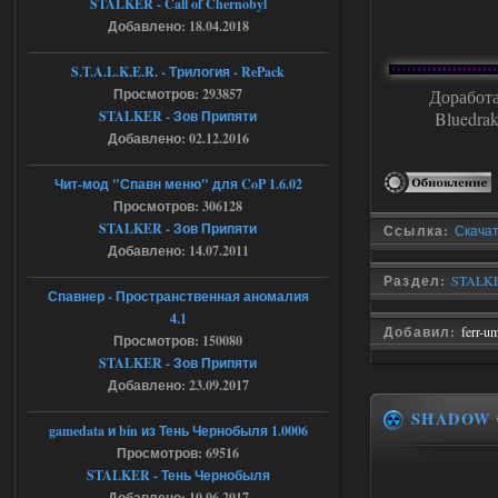
STALKER - Call of Chernobyl
Stalker-Mods-Clan-su
16:48
Добавлено: 18.04.2018
Доступно только для пользователей
S.T.A.L.K.E.R. - Трилогия - RePack
Просмотров: 293857
Доработа
04.08.2026
Ответить ➤
STALKER - Зов Припяти
Bluedra
Добавлено: 02.12.2016
Объединенный Пак 2 + OGSR +
STCoP WP 3.4
Чит-мод "Спавн меню" для CoP 1.6.02
Просмотров: 306128
andreyforest1993
15:33
STALKER - Зов Припяти
Ссылка:
Скачать
вот ещё этот же трелер с
Добавлено: 14.07.2011
вашего сайта, https://stalker-
mods.su/news/op_2_ogsr_stcop_wp_3_4
Раздел:
STALKE
_trejler_2022/2022-11-30-6818
Спавнер - Пространственная аномалия
4.1
04.08.2026
Ответить ➤
Добавил:
ferr-u
Просмотров: 150080
STALKER - Зов Припяти
Объединенный Пак 2 + OGSR +
Добавлено: 23.09.2017
STCoP WP 3.4
SHADOW
andreyforest1993
gamedata и bin из Тень Чернобыля 1.0006
15:03
Просмотров: 69516
это и есть эта версия мода
Объединенный Пак 2 + OGSR
STALKER - Тень Чернобыля
+ STCoP WP 3.4, только нет ни каких
Добавлено: 10.06.2017