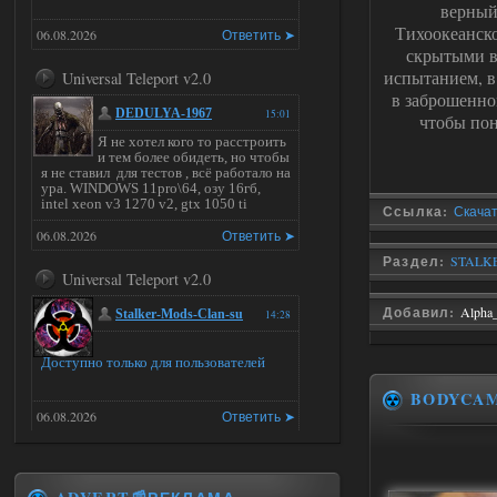
верный
Тихоокеанско
06.08.2026
Ответить ➤
скрытыми в
испытанием, в 
Universal Teleport v2.0
в заброшенно
DEDULYA-1967
15:01
чтобы пон
Я не хотел кого то расстроить
и тем более обидеть, но чтобы
я не ставил для тестов , всё работало на
ура. WINDOWS 11pro\64, озу 16гб,
intel xeon v3 1270 v2, gtx 1050 ti
Ссылка:
Скачать
06.08.2026
Ответить ➤
Раздел:
STALKE
Universal Teleport v2.0
Добавил:
Alpha
Stalker-Mods-Clan-su
14:28
Доступно только для пользователей
BODYCA
06.08.2026
Ответить ➤
Universal Teleport v2.0
DEDULYA-1967
13:56