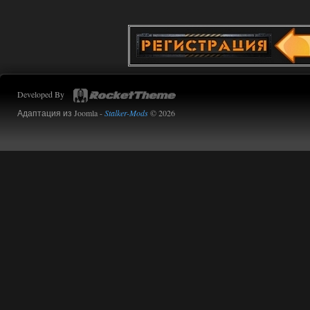
Stalker-Mods-Clan-su
11:01
Доступно только для пользователей
01.08.2026
Ответить ➤
Developed By
Сборка от stason174 - 6.02
Адаптация из Joomla -
Stalker-Mods
© 2026
Stalker-Mods-Clan-su
10:43
Доступно только для пользователей
01.08.2026
Ответить ➤
Сборка от stason174 - 6.02
Werdassver
08:38
почему после прохождения
тайны зоны ремкоплеты не
работают?
01.08.2026
Ответить ➤