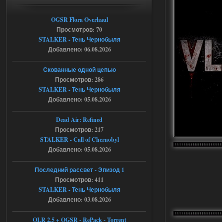
ставки в файлах чтобы
ставить больше 1 к
OGSR Flora Overhaul
Просмотров: 70
05.08.2026
Ответить ➤
STALKER - Тень Чернобыля
Добавлено: 06.08.2026
Тайна Зоны - Remaster 2026
Stalker-Mods-Clan-su
21:33
Скованные одной цепью
Просмотров: 286
Доступно только для пользователей
STALKER - Тень Чернобыля
Добавлено: 05.08.2026
05.08.2026
Ответить ➤
Dead Air: Refined
Просмотров: 217
Тайна Зоны - Remaster 2026
STALKER - Call of Chernobyl
AndreySA
21:28
Добавлено: 05.08.2026
патч я установил после
установки мода, да, ладно,
Последний рассвет - Эпизод 1
наверное вы правы придется ожидать
Просмотров: 411
чудо))
STALKER - Тень Чернобыля
05.08.2026
Ответить ➤
Добавлено: 03.08.2026
Тайна Зоны - Remaster 2026
OLR 2.5 + OGSR - RePack - Torrent