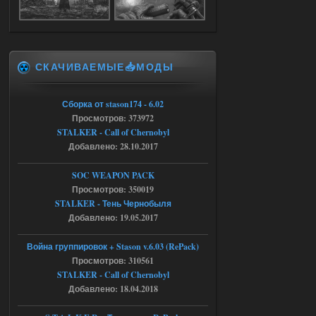
Stalker-Mods-Clan-su
17:19
Доступно только для пользователей
СКАЧИВАЕМЫЕ📥МОДЫ
04.08.2026
Ответить ➤
Объединенный Пак 2 + OGSR +
Сборка от stason174 - 6.02
Просмотров: 373972
STCoP WP 3.4
STALKER - Call of Chernobyl
Stalker-Mods-Clan-su
17:08
Добавлено: 28.10.2017
Доступно только для пользователей
SOC WEAPON PACK
Просмотров: 350019
STALKER - Тень Чернобыля
04.08.2026
Ответить ➤
Добавлено: 19.05.2017
Объединенный Пак 2 + OGSR +
Война группировок + Stason v.6.03 (RePack)
STCoP WP 3.4
Просмотров: 310561
STALKER - Call of Chernobyl
Stalker-Mods-Clan-su
16:48
Добавлено: 18.04.2018
Доступно только для пользователей