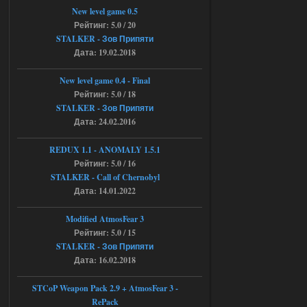
andreyforest1993
08:24
New level game 0.5
там есть опция расшириные
Рейтинг: 5.0 / 20
анимации нпс, я поставил
STALKER - Зов Припяти
галочку но толку ноль, ни каких
Дата: 19.02.2018
анимаций нет, может это что-то другое,
не известно, больше нет ни каких таких
кнопок по поводу анимаций
New level game 0.4 - Final
04.08.2026
Ответить ➤
Рейтинг: 5.0 / 18
STALKER - Зов Припяти
Последний рассвет - Эпизод 1
Дата: 24.02.2016
Stalker-Mods-Clan-su
22:29
REDUX 1.1​​​​​​​ - ANOMALY 1.5.1
Рейтинг: 5.0 / 16
Доступно только для пользователей
STALKER - Call of Chernobyl
Дата: 14.01.2022
03.08.2026
Ответить ➤
Modified AtmosFear 3
Объединенный Пак 2 + OGSR +
Рейтинг: 5.0 / 15
STCoP WP 3.4
STALKER - Зов Припяти
Дата: 16.02.2018
Stalker-Mods-Clan-su
22:27
STCoP Weapon Pack 2.9 + AtmosFear 3 -
Доступно только для пользователей
RePack