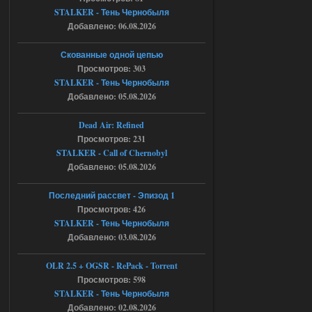
05.08.2026
Ответить ➤
STALKER - Тень Чернобыля
Добавлено: 06.08.2026
Тайна Зоны - Remaster 2026
Stalker-Mods-Clan-su
21:33
Скованные одной цепью
Просмотров: 303
Доступно только для пользователей
STALKER - Тень Чернобыля
Добавлено: 05.08.2026
05.08.2026
Ответить ➤
Dead Air: Refined
Просмотров: 231
Тайна Зоны - Remaster 2026
STALKER - Call of Chernobyl
AndreySA
21:28
Добавлено: 05.08.2026
патч я установил после
установки мода, да, ладно,
Последний рассвет - Эпизод 1
наверное вы правы придется ожидать
Просмотров: 426
чудо))
STALKER - Тень Чернобыля
05.08.2026
Ответить ➤
Добавлено: 03.08.2026
Тайна Зоны - Remaster 2026
OLR 2.5 + OGSR - RePack - Torrent
Просмотров: 598
Stalker-Mods-Clan-su
20:50
STALKER - Тень Чернобыля
Добавлено: 02.08.2026
Доступно только для пользователей