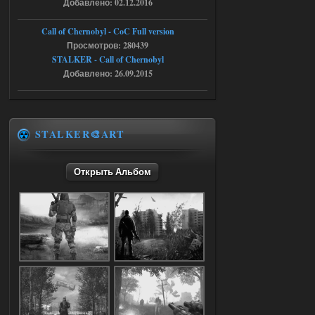
Добавлено: 02.12.2016
05.08.2026
Ответить ➤
Call of Chernobyl - CoC Full version
Dead Air: Refined
Просмотров: 280439
STALKER - Call of Chernobyl
Stalker-Mods-Clan-su
09:03
Добавлено: 26.09.2015
Доступно только для пользователей
05.08.2026
Ответить ➤
STALKER🎨ART
Объединенный Пак 2 + OGSR +
STCoP WP 3.4
Открыть Альбом
Stalker-Mods-Clan-su
17:25
Доступно только для пользователей
04.08.2026
Ответить ➤
Объединенный Пак 2 + OGSR +
STCoP WP 3.4