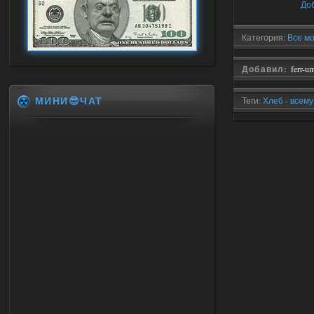
До
Категория:
Все мо
Добавил:
ferr-u
МИНИ😎ЧАТ
Теги:
Хлеб - всему
Mega Visual mod B