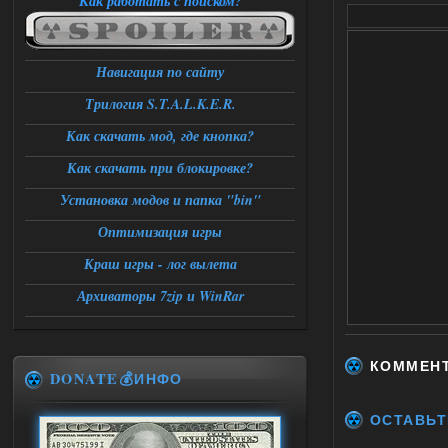
Как работать с поиском?
Навигация по сайту
Трилогия S.T.A.L.K.E.R.
Как скачать мод, где кнопка?
Как скачать при блокировке?
Установка модов и папка "bin"
Оптимизация игры
Краш игры - лог вылета
Архиваторы 7zip и WinRar
КОММЕН
DONATE💰ИНФО
ОСТАВЬТ