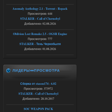
Anomaly Anthology 2.1 - Torrent - Repack
05.08.2026
Ответить ➤
Просмотров: 644
STALKER - Call of Chernobyl
Тайна Зоны - Remaster 2026
Добавлено: 02.08.2026
AndreySA
20:25
Oblivion Lost Remake 2.5 - OGSR Engine
[05.08.26
Просмотров: 777
20:23:10.934] [17468]
FATAL ERROR
STALKER - Тень Чернобыля
Добавлено: 01.08.2026
[error]Expression : FATAL ERROR
[error]Function :
CScriptEngine::lua_pcall_failed
[error]File : D:\a\OGSR-
Engine\OGSR-
Engine\ogsr_engine\COMMON_AI\scrip
ЛИДЕРЫ👀ПРОСМОТРА
t_engine.cpp
[error]Line : 75
[error]Description :
[CScriptEngine::lua_pcall_failed]: ... -
Сборка от stason174 - 6.02
shadow of
chernobyl\gamedata\scripts\xr_camper.sc
Просмотров: 373972
ript:510: attempt to index local 'manager'
STALKER - Call of Chernobyl
(a nil value)
Добавлено: 28.10.2017
Вылет после захода в Припять.
05.08.2026
Ответить ➤
SOC WEAPON PACK