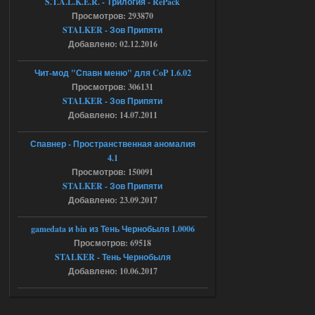
S.T.A.L.K.E.R. - Трилогия - RePack
Просмотров: 293870
04.08.2026
Ответить ➤
STALKER - Зов Припяти
Добавлено: 02.12.2016
Объединенный Пак 2 + OGSR +
STCoP WP 3.4
Чит-мод "Спавн меню" для CoP 1.6.02
Просмотров: 306131
andreyforest1993
15:33
STALKER - Зов Припяти
вот ещё этот же трелер с
Добавлено: 14.07.2011
вашего сайта, https://stalker-
mods.su/news/op_2_ogsr_stcop_wp_3_4
_trejler_2022/2022-11-30-6818
Спавнер - Пространственная аномалия
4.1
04.08.2026
Ответить ➤
Просмотров: 150091
STALKER - Зов Припяти
Объединенный Пак 2 + OGSR +
Добавлено: 23.09.2017
STCoP WP 3.4
andreyforest1993
gamedata и bin из Тень Чернобыля 1.0006
15:03
Просмотров: 69518
это и есть эта версия мода
Объединенный Пак 2 + OGSR
STALKER - Тень Чернобыля
+ STCoP WP 3.4, только нет ни каких
Добавлено: 10.06.2017
анимаций курения и анимаций еды и
экзоча как в трелере
04.08.2026
Ответить ➤