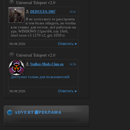
Universal Teleport v2.0
DEDULYA-1967
15:01
Я не хотел кого то расстроить
и тем более обидеть, но чтобы
я не ставил для тестов , всё работало на
ура. WINDOWS 11pro\64, озу 16гб,
intel xeon v3 1270 v2, gtx 1050 ti
06.08.2026
Ответить ➤
Universal Teleport v2.0
Stalker-Mods-Clan-su
14:28
Доступно только для пользователей
06.08.2026
Ответить ➤
Universal Teleport v2.0
ADVERT📰РЕКЛАМА
DEDULYA-1967
13:56
Доступно только для пользователей