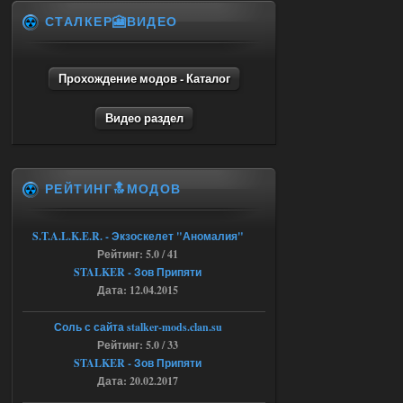
СТАЛКЕР🎦ВИДЕО
Объединенный Пак 2 + OGSR +
STCoP WP 3.4
andreyforest1993
15:00
Прохождение модов - Каталог
https://rutube.ru/video/50be34
6a53045b746b6f2d80812029a
Видео раздел
3/?r=plemwd
04.08.2026
Ответить ➤
РЕЙТИНГ🔝МОДОВ
Объединенный Пак 2 + OGSR +
STCoP WP 3.4
S.T.A.L.K.E.R. - Экзоскелет "Аномалия"
Stalker-Mods-Clan-su
11:30
Рейтинг: 5.0 / 41
STALKER - Зов Припяти
Доступно только для пользователей
Дата: 12.04.2015
04.08.2026
Ответить ➤
Соль с сайта stalker-mods.clan.su
Рейтинг: 5.0 / 33
Объединенный Пак 2 + OGSR +
STALKER - Зов Припяти
Дата: 20.02.2017
STCoP WP 3.4