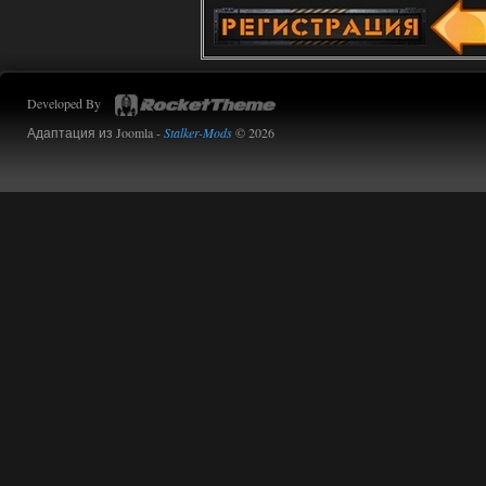
Stalker-Mods-Clan-su
14:16
Доступно только для пользователей
Developed By
01.08.2026
Ответить ➤
Адаптация из Joomla -
Stalker-Mods
© 2026
Oblivion Lost Remake 2.5 - OGSR
Engine
kulikulikuli
13:19
а где здесь огср? я на скринах
вижу только обоссаный
древний билд, от которого глаза
вытекают.
01.08.2026
Ответить ➤
Oblivion Lost Remake 2.5 - OGSR
Engine
Stalker-Mods-Clan-su
11:01
Доступно только для пользователей