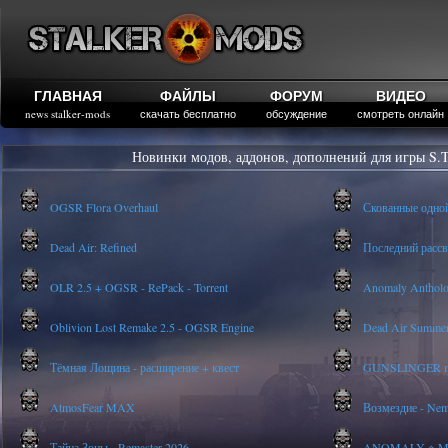
ГЛАВНАЯ
ФАЙЛЫ
ФОРУМ
ВИДЕО
news stalker-mods
скачать бесплатно
обсуждение
смотреть онлайн
Новинки модов, аддонов, дополнений для игры S.T
OGSR Flora Overhaul
Скованные одно
Dead Air: Refined
Последний рассве
OLR 2.5 + OGSR - RePack - Torrent
Anomaly Anthology
Oblivion Lost Remake 2.5 - OGSR Engine
Dead Air Summer
Тёмная Лощина - расширение + квест
GUNSLINGER mod
AtmosFear MAX
Возмездие - Nem
Тайна Зоны - Remaster 2026
ANOMALY ※ MEDI