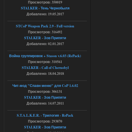
Просмотров: 350019
Скованные одной цепью
STALKER - Тень Чернобыля
Добавлено: 19.05.2017
r4908778
18:37
с избавлением от баласта,
доходяга.
STCoP Weapon Pack 2.9 - Full version
Просмотров: 316492
STALKER - Зов Припяти
05.08.2026
Ответить ➤
Добавлено: 02.01.2017
Путь во мгле + GUNSLINGER mod
Война группировок + Stason v.6.03 (RePack)
Просмотров: 310561
Stalker-Mods-Clan-su
16:57
STALKER - Call of Chernobyl
Добавлено: 18.04.2018
Доступно только для пользователей
Чит-мод "Спавн меню" для CoP 1.6.02
05.08.2026
Ответить ➤
Просмотров: 306131
STALKER - Зов Припяти
Путь во мгле + GUNSLINGER mod
Добавлено: 14.07.2011
stalker673920
16:09
S.T.A.L.K.E.R. - Трилогия - RePack
где пароль?
Просмотров: 293870
STALKER - Зов Припяти