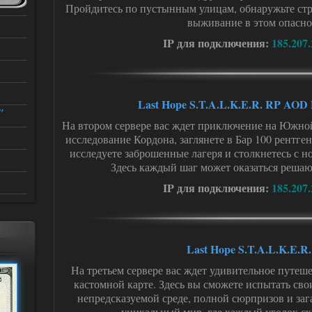
Пройдитесь по пустынным улицам, обнаружьте стр
выживание в этом опасно
IP для подключения:
185.207.
Last Hope S.T.A.L.K.E.R. RP AO
"
На втором сервере вас ждет приключение на Южной
исследование Кордона, заглянете в Бар 100 рентге
исследуете заброшенные лагеря и столкнетесь с 
Здесь каждый шаг может оказаться реша
IP для подключения:
185.207.
Last Hope S.T.A.L.K.E.R
На третьем сервере вас ждет удивительное путеш
кастомной карте. Здесь вы сможете испытать св
непредсказуемой среде, полной сюрпризов и зага
уникальный мир, где каждый уголок ск