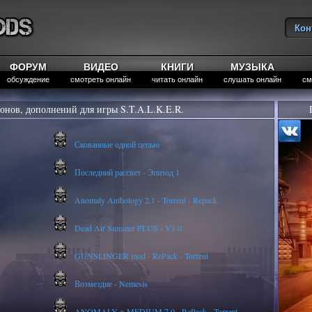
Кон
Вы
ФОРУМ
ВИДЕО
КНИГИ
МУЗЫКА
обсуждение
смотреть онлайн
читать онлайн
слушать онлайн
см
онов, дополнений для игры S.T.A.L.K.E.R.
Скованные одной цепью
Последний рассвет - Эпизод 1
Anomaly Anthology 2.1 - Torrent - Repack
Dead Air Summer PLUS - V1.0
GUNSLINGER mod - RePack - Torrent
Возмездие - Nemesis
ANOMALY ※ MEDIUM 7.0 - RePack - Torrent