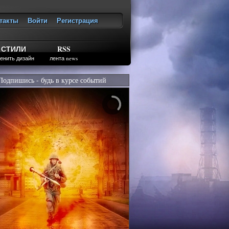
такты
Войти
Регистрация
ход
СТИЛИ
RSS
енить дизайн
лента news
Подпишись - будь в курсе событий