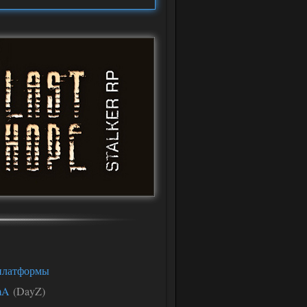
платформы
mA
(DayZ)