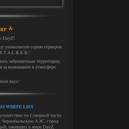
e RP
е DayZ!
шу уникальную серию серверов,
.T.A.L.K.E.R.!
овать заброшенные территории,
я за выживание в атмосфере
.
юбой вкус!
H NO WHITE LIST
путешествие по Северной части
, Чернобыльскую АЭС, город
ций, оживших в мире DayZ.