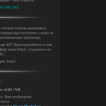
93.108:2302
 готовое помочь новичкам и
трация круглосуточно следит за
т возникающие проблемы.
Hope RP! Присоединяйтесь к нам
феру мира DayZ, созданного по
R.!
рах Зоны!
ах AOD / NH
у, Вам необходимо:
оекта.
Steam Workshop
икаций в
.