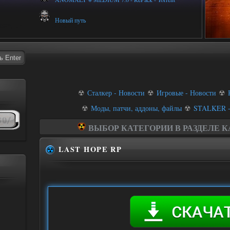
Новый путь
☢
Сталкер - Новости
☢
Игровые - Новости
☢
☢
Моды, патчи, аддоны, файлы
☢
STALKER 
ВЫБОР КАТЕГОРИИ В РАЗДЕЛЕ 
STALKER - Andro
LAST HOPE RP
STALKER - Arm
STALKER - CryEng
STALKER - Unreal E
STALKER - Unit
STALKER - Другие 