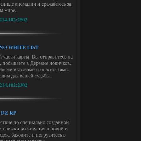
анные аномалии и сражайтесь за
м мире.
214.102:2502
D NO WHITE LIST
 части карты. Вы отправитесь на
н, побываете в Деревне новичков,
новыми вызовами и опасностями.
ющим для вашей судьбы.
214.102:2302
. DZ RP
ествие по специально созданной
ои навыки выживания в новой и
док. Заходите и погрузитесь в
рывает свои секреты.