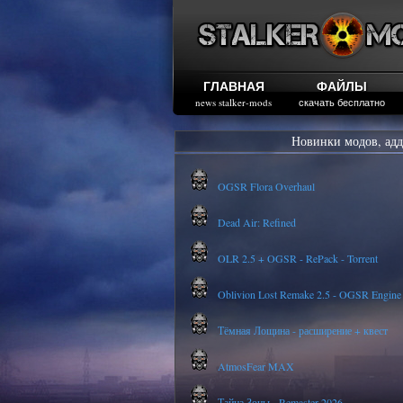
ГЛАВНАЯ
ФАЙЛЫ
news stalker-mods
скачать бесплатно
Новинки модов, адд
OGSR Flora Overhaul
Dead Air: Refined
OLR 2.5 + OGSR - RePack - Torrent
Oblivion Lost Remake 2.5 - OGSR Engine
Тёмная Лощина - расширение + квест
AtmosFear MAX
Тайна Зоны - Remaster 2026