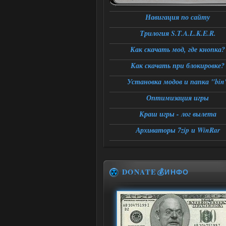
Навигация по сайту
Трилогия S.T.A.L.K.E.R.
Как скачать мод, где кнопка?
Как скачать при блокировке?
Установка модов и папка "bin
Оптимизация игры
Краш игры - лог вылета
Архиваторы 7zip и WinRar
DONATE💰ИНФО