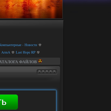
Компьютерные - Новости
☢
- ArmA
☢
Last Hope RP
☢
КАТАЛОГА ФАЙЛОВ
id
A
ine
ngine
y
игры