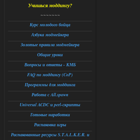
Учишься моддингу?
Доступно только для пользователей
~~~~~~~
06.08.2026
Ответить ➤
Курс молодого бойца
Азбука модмейкера
Universal Teleport v2.0
Золотые правила модмейкера
Stalker-Mods-Clan-su
12:26
Общие уроки
Доступно только для пользователей
Вопросы и ответы - КМБ
FAQ по моддингу (CoP)
06.08.2026
Ответить ➤
Программы для моддинга
Universal Teleport v2.0
Работа с All.spawn
DEDULYA-1967
12:21
Universal ACDC и perl-скрипты
Поставил на чистый сталкер
10006, сразу
вылет [error]Arguments :
Готовые наработки
msg_box_kicked_by_server:picture
Распаковка игры
06.08.2026
Ответить ➤
Распакованные ресурсы S.T.A.L.K.E.R. и
Спавнер + Правки + Античит - Dead