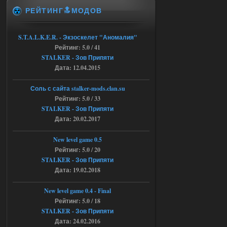
экзоча как в трелере
РЕЙТИНГ🔝МОДОВ
04.08.2026
Ответить ➤
Объединенный Пак 2 + OGSR +
S.T.A.L.K.E.R. - Экзоскелет "Аномалия"
Рейтинг: 5.0 / 41
STCoP WP 3.4
STALKER - Зов Припяти
andreyforest1993
15:00
Дата: 12.04.2015
https://rutube.ru/video/50be34
6a53045b746b6f2d80812029a
Соль с сайта stalker-mods.clan.su
3/?r=plemwd
Рейтинг: 5.0 / 33
STALKER - Зов Припяти
04.08.2026
Ответить ➤
Дата: 20.02.2017
Объединенный Пак 2 + OGSR +
New level game 0.5
STCoP WP 3.4
Рейтинг: 5.0 / 20
STALKER - Зов Припяти
Stalker-Mods-Clan-su
11:30
Дата: 19.02.2018
Доступно только для пользователей
New level game 0.4 - Final
Рейтинг: 5.0 / 18
04.08.2026
Ответить ➤
STALKER - Зов Припяти
Дата: 24.02.2016