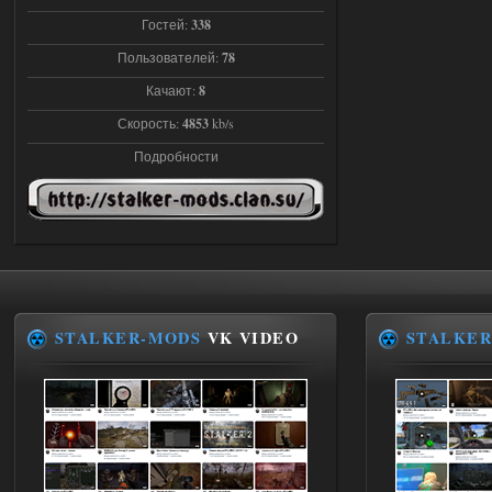
Гостей:
338
Доступно только для пользователей
Пользователей:
78
Качают:
8
03.08.2026
Ответить ➤
Скорость:
4853
kb/s
Объединенный Пак 2 + OGSR +
Подробности
STCoP WP 3.4
andreyforest1993
21:22
Здравствуйте, почему не
Анимаций открытия рюкзака и
использования предметов как в
трелере?
03.08.2026
Ответить ➤
STALKER-MODS
VK VIDEO
STALKER
ANOMALY ※ MEDIUM 7.0
Stalker-Mods-Clan-su
19:14
Доступно только для пользователей
03.08.2026
Ответить ➤