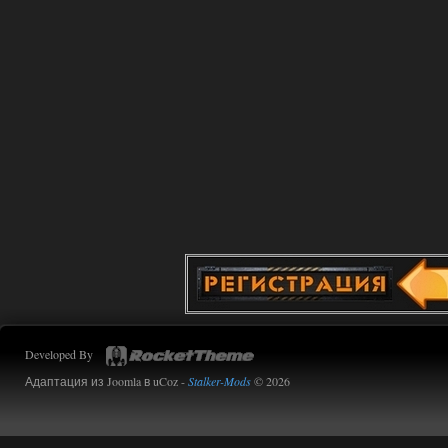
получилось, благо тайники спасают.
Поигрался пока немного но уже оч
нравится как то так!
02.08.2026
Ответить ➤
Lost Alpha Enhanced Edition 1.3 +
Stalker-Mods-Clan-su
12:09
Доступно только для пользователей
02.08.2026
Ответить ➤
Improved Weapon Pack (I.W.P.) - UPD
30.12.25
Werdassver
06:36
Developed By
хорош мод! задания
прикольно!
Адаптация из Joomla в uCoz -
Stalker-Mods
© 2026
02.08.2026
Ответить ➤