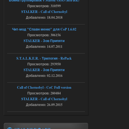
Война группировок + Stason v.6.03 (RePack)
Просмотров: 310599
05.08.2026
Ответить ➤
STALKER - Call of Chernobyl
Добавлено: 18.04.2018
Скованные одной цепью
r4908778
18:37
Чит-мод "Спавн меню" для CoP 1.6.02
с избавлением от баласта,
Просмотров: 306156
доходяга.
STALKER - Зов Припяти
Добавлено: 14.07.2011
05.08.2026
Ответить ➤
S.T.A.L.K.E.R. - Трилогия - RePack
Просмотров: 293950
Путь во мгле + GUNSLINGER mod
STALKER - Зов Припяти
Stalker-Mods-Clan-su
16:57
Добавлено: 02.12.2016
Доступно только для пользователей
Call of Chernobyl - CoC Full version
Просмотров: 280484
STALKER - Call of Chernobyl
05.08.2026
Ответить ➤
Добавлено: 26.09.2015
Путь во мгле + GUNSLINGER mod
stalker673920
16:09
где пароль?