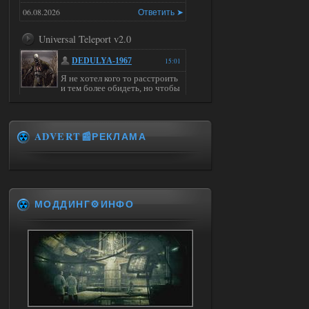
06.08.2026
Ответить ➤
Universal Teleport v2.0
DEDULYA-1967
15:01
Я не хотел кого то расстроить
и тем более обидеть, но чтобы
я не ставил для тестов , всё работало на
ура. WINDOWS 11pro\64, озу 16гб,
intel xeon v3 1270 v2, gtx 1050 ti
ADVERT📰РЕКЛАМА
06.08.2026
Ответить ➤
Universal Teleport v2.0
Stalker-Mods-Clan-su
14:28
МОДДИНГ⚙️ИНФО
Доступно только для пользователей
06.08.2026
Ответить ➤
Universal Teleport v2.0
DEDULYA-1967
13:56