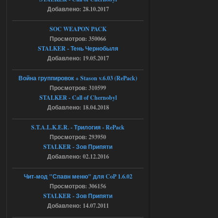
Объединенный Пак 2 + OGSR +
Добавлено: 28.10.2017
STCoP WP 3.4
SOC WEAPON PACK
Stalker-Mods-Clan-su
17:19
Просмотров: 350066
STALKER - Тень Чернобыля
Доступно только для пользователей
Добавлено: 19.05.2017
04.08.2026
Ответить ➤
Война группировок + Stason v.6.03 (RePack)
Просмотров: 310599
Объединенный Пак 2 + OGSR +
STALKER - Call of Chernobyl
STCoP WP 3.4
Добавлено: 18.04.2018
Stalker-Mods-Clan-su
17:08
S.T.A.L.K.E.R. - Трилогия - RePack
Просмотров: 293950
Доступно только для пользователей
STALKER - Зов Припяти
Добавлено: 02.12.2016
04.08.2026
Ответить ➤
Чит-мод "Спавн меню" для CoP 1.6.02
Объединенный Пак 2 + OGSR +
Просмотров: 306156
STALKER - Зов Припяти
STCoP WP 3.4
Добавлено: 14.07.2011
Stalker-Mods-Clan-su
16:48