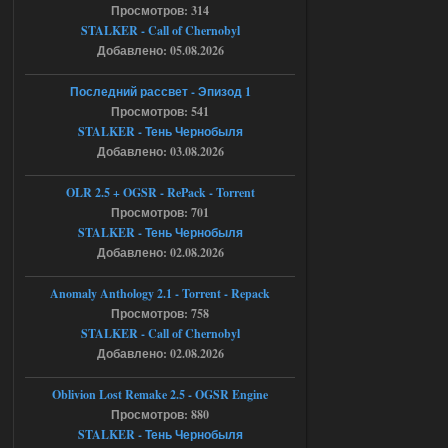
Просмотров: 314
ставить больше 1 к
STALKER - Call of Chernobyl
05.08.2026
Ответить ➤
Добавлено: 05.08.2026
Тайна Зоны - Remaster 2026
Последний рассвет - Эпизод 1
Просмотров: 541
Stalker-Mods-Clan-su
21:33
STALKER - Тень Чернобыля
Добавлено: 03.08.2026
Доступно только для пользователей
OLR 2.5 + OGSR - RePack - Torrent
05.08.2026
Просмотров: 701
Ответить ➤
STALKER - Тень Чернобыля
Тайна Зоны - Remaster 2026
Добавлено: 02.08.2026
AndreySA
21:28
Anomaly Anthology 2.1 - Torrent - Repack
патч я установил после
Просмотров: 758
установки мода, да, ладно,
STALKER - Call of Chernobyl
наверное вы правы придется ожидать
чудо))
Добавлено: 02.08.2026
05.08.2026
Ответить ➤
Oblivion Lost Remake 2.5 - OGSR Engine
Просмотров: 880
Тайна Зоны - Remaster 2026
STALKER - Тень Чернобыля