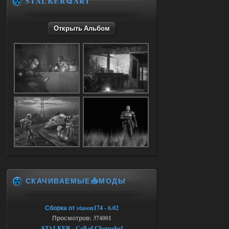
STALKER🎨ART
Открыть Альбом
05.08.2026
Ответить ➤
Dead Air: Refined
Stalker-Mods-Clan-su
09:03
Доступно только для пользователей
05.08.2026
Ответить ➤
Объединенный Пак 2 + OGSR +
STCoP WP 3.4
Stalker-Mods-Clan-su
17:25
СКАЧИВАЕМЫЕ📥МОДЫ
Доступно только для пользователей
Сборка от stason174 - 6.02
04.08.2026
Ответить ➤
Просмотров: 374001
STALKER - Call of Chernobyl