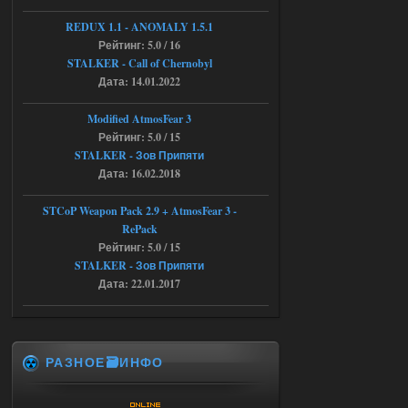
Объединенный Пак 2 + OGSR +
STCoP WP 3.4
REDUX 1.1​​​​​​​ - ANOMALY 1.5.1
Рейтинг: 5.0 / 16
andreyforest1993
08:24
STALKER - Call of Chernobyl
там есть опция расшириные
Дата: 14.01.2022
анимации нпс, я поставил
галочку но толку ноль, ни каких
анимаций нет, может это что-то другое,
Modified AtmosFear 3
не известно, больше нет ни каких таких
Рейтинг: 5.0 / 15
кнопок по поводу анимаций
STALKER - Зов Припяти
04.08.2026
Ответить ➤
Дата: 16.02.2018
Последний рассвет - Эпизод 1
STCoP Weapon Pack 2.9 + AtmosFear 3 -
RePack
Stalker-Mods-Clan-su
22:29
Рейтинг: 5.0 / 15
STALKER - Зов Припяти
Доступно только для пользователей
Дата: 22.01.2017
03.08.2026
Ответить ➤
Объединенный Пак 2 + OGSR +
РАЗНОЕ🗃️ИНФО
STCoP WP 3.4
Stalker-Mods-Clan-su
22:27