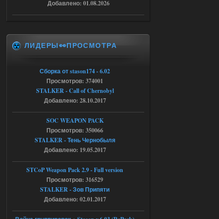
Stalker-Mods-Clan-su
20:50
Добавлено: 01.08.2026
Доступно только для пользователей
ЛИДЕРЫ👀ПРОСМОТРА
05.08.2026
Ответить ➤
Тайна Зоны - Remaster 2026
Сборка от stason174 - 6.02
Просмотров: 374001
AndreySA
20:25
STALKER - Call of Chernobyl
[05.08.26
20:23:10.934] [17468]
Добавлено: 28.10.2017
FATAL ERROR
SOC WEAPON PACK
[error]Expression : FATAL ERROR
[error]Function :
Просмотров: 350066
CScriptEngine::lua_pcall_failed
STALKER - Тень Чернобыля
[error]File : D:\a\OGSR-
Engine\OGSR-
Добавлено: 19.05.2017
Engine\ogsr_engine\COMMON_AI\scrip
t_engine.cpp
[error]Line : 75
STCoP Weapon Pack 2.9 - Full version
[error]Description :
Просмотров: 316529
[CScriptEngine::lua_pcall_failed]: ... -
shadow of
STALKER - Зов Припяти
chernobyl\gamedata\scripts\xr_camper.sc
Добавлено: 02.01.2017
ript:510: attempt to index local 'manager'
(a nil value)
Вылет после захода в Припять.