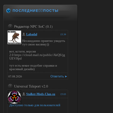
ПОСЛЕДНИЕ✍🏻ПОСТЫ
Редактор NPC SoC (0.1)
Labadal
15:39
Неожиданно приятно увидеть
тут свою васянку))
вот, кстати, версия
2.0 https://cloud.mail.ru/public/AkQS/jg
UEVJfpd
тут есть некое подобие справки и
красивый дизайн)
07.08.2026
Ответить ➤
Universal Teleport v2.0
Stalker-Mods-Clan-su
15:03
Доступно только для пользователей