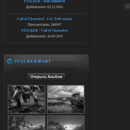
STALKER - Зов Припяти
Добавлено: 02.12.2016
«
05.08.2026
Ответить ➤
Call of Chernobyl - CoC Full version
Путь во мгле + GUNSLINGER mod
Просмотров: 280507
STALKER - Call of Chernobyl
Stalker-Mods-Clan-su
16:57
Добавлено: 26.09.2015
Доступно только для пользователей
05.08.2026
Ответить ➤
STALKER🎨ART
Путь во мгле + GUNSLINGER mod
Открыть Альбом
stalker673920
16:09
где пароль?
05.08.2026
Ответить ➤
Dead Air: Refined
Stalker-Mods-Clan-su
09:03