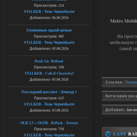
Просмотров: 214
Спавнер + Правки + Античит - Dead
STALKER - Тень Чернобыля
Добавлено: 06.08.2026
City Final
Metro Mobil
Michman1970
09:16
Скованные одной цепью
На прост
Что то не работает спавнер,
Просмотров: 485
все устанавливал по
мобильную п
STALKER - Тень Чернобыля
мануалу......
самой и
Добавлено: 05.08.2026
06.08.2026
Ответить ➤
Dead Air: Refined
Просмотров: 358
Игра для сталкера 21-очко
STALKER - Call of Chernobyl
ruslanpyrusov
23:13
Добавлено: 05.08.2026
Ссылка:
Полная 
как изменить макс сумму
ставки в файлах чтобы
Последний рассвет - Эпизод 1
ставить больше 1 к
Категория ра
Просмотров: 615
STALKER - Тень Чернобыля
05.08.2026
Ответить ➤
Добавил:
ferr-u
Добавлено: 03.08.2026
Тайна Зоны - Remaster 2026
OLR 2.5 + OGSR - RePack - Torrent
Stalker-Mods-Clan-su
21:33
Просмотров: 758
LAST
RAI
STALKER - Тень Чернобыля