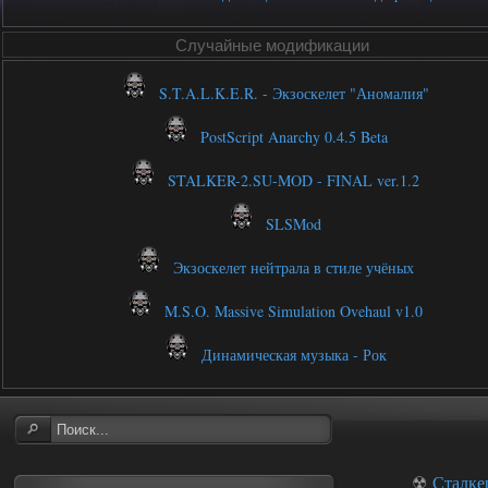
Случайные модификации
S.T.A.L.K.E.R. - Экзоскелет "Аномалия"
PostScript Anarchy 0.4.5 Beta
STALKER-2.SU-MOD - FINAL ver.1.2
SLSMod
Экзоскелет нейтрала в стиле учёных
M.S.O. Massive Simulation Ovehaul v1.0
Динамическая музыка - Рок
☢
Сталке