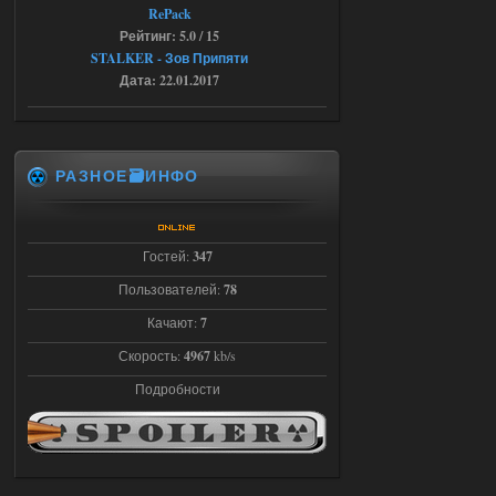
кнопок по поводу анимаций
RePack
04.08.2026
Ответить ➤
Рейтинг: 5.0 / 15
STALKER - Зов Припяти
Последний рассвет - Эпизод 1
Дата: 22.01.2017
Stalker-Mods-Clan-su
22:29
Доступно только для пользователей
РАЗНОЕ🗃️ИНФО
03.08.2026
Ответить ➤
Гостей:
347
Объединенный Пак 2 + OGSR +
STCoP WP 3.4
Пользователей:
78
Stalker-Mods-Clan-su
Качают:
7
22:27
Скорость:
4967
kb/s
Доступно только для пользователей
Подробности
03.08.2026
Ответить ➤
Объединенный Пак 2 + OGSR +
STCoP WP 3.4