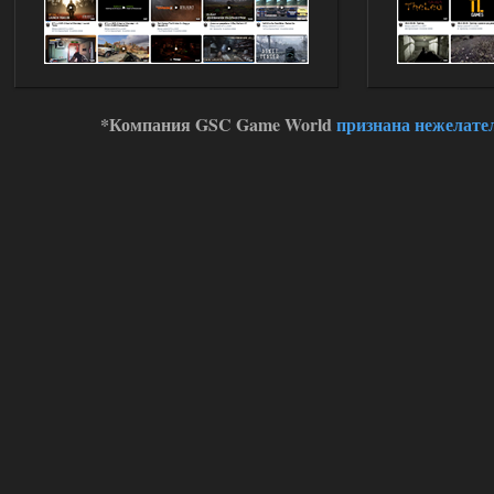
Устанавливать только
поверх финальной версии все в одном
(Standalone Final) от 29.12.2025!
Доступно только для пользователей
03.08.2026
Ответить ➤
*Компания GSC Game World
признана нежелате
ANOMALY ※ MEDIUM 7.0
Dvoeshnik
21:30
Хорошая сборка, графон и
детали на высоте не так
мрачно как в других сборках, дождь
барабанит по металу это нечто. Люблю
хардкор по типу Dead Air но здесь он
компромисный не такой жесткий.
Стартовый набор удивил на харде и
выживании такой комбез крутой не
удержался взял его и ножичек. Забавно
получилось, благо тайники спасают.
Поигрался пока немного но уже оч
нравится как то так!
02.08.2026
Ответить ➤
Lost Alpha Enhanced Edition 1.3 +
Stalker-Mods-Clan-su
12:09