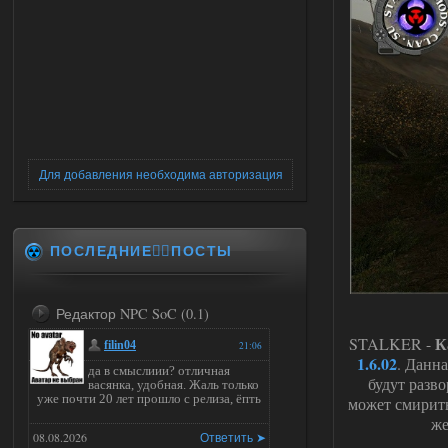
Для добавления необходима авторизация
ПОСЛЕДНИЕ✍🏻ПОСТЫ
Редактор NPC SoC (0.1)
К
STALKER -
filin04
21:06
1.6.02
. Данн
да в смыслиии? отличная
будут разв
васянка, удобная. Жаль только
уже почти 20 лет прошло с релиза, ёпть
может смирить
же
08.08.2026
Ответить ➤