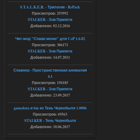
04.08.2026
Ответить ➤
S.T.A.L.K.E.R. - Трилогия - RePack
Просмотров: 293992
Объединенный Пак 2 + OGSR +
STALKER - Зов Припяти
STCoP WP 3.4
Добавлено: 02.12.2016
Stalker-Mods-Clan-su
17:08
Чит-мод "Спавн меню" для CoP 1.6.02
Просмотров: 306171
Доступно только для пользователей
STALKER - Зов Припяти
Добавлено: 14.07.2011
04.08.2026
Ответить ➤
Спавнер - Пространственная аномалия
Объединенный Пак 2 + OGSR +
4.1
STCoP WP 3.4
Просмотров: 150185
STALKER - Зов Припяти
Stalker-Mods-Clan-su
16:48
Добавлено: 23.09.2017
Доступно только для пользователей
gamedata и bin из Тень Чернобыля 1.0006
Просмотров: 69563
04.08.2026
Ответить ➤
STALKER - Тень Чернобыля
Добавлено: 10.06.2017
Объединенный Пак 2 + OGSR +
STCoP WP 3.4