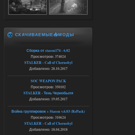
Доступно только для пользователей
05.08.2026
Ответить ➤
СКАЧИВАЕМЫЕ📥МОДЫ
Объединенный Пак 2 + OGSR +
STCoP WP 3.4
Сборка от stason174 - 6.02
Stalker-Mods-Clan-su
17:25
Просмотров: 374024
STALKER - Call of Chernobyl
Доступно только для пользователей
Добавлено: 28.10.2017
04.08.2026
Ответить ➤
SOC WEAPON PACK
Просмотров: 350102
Объединенный Пак 2 + OGSR +
STALKER - Тень Чернобыля
STCoP WP 3.4
Добавлено: 19.05.2017
Stalker-Mods-Clan-su
17:19
Война группировок + Stason v.6.03 (RePack)
Просмотров: 310624
Доступно только для пользователей
STALKER - Call of Chernobyl
Добавлено: 18.04.2018