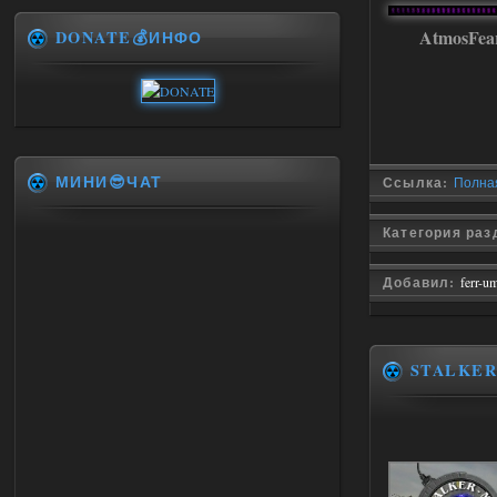
AtmosFe
DONATE💰ИНФО
МИНИ😎ЧАТ
Ссылка:
Полная
Категория ра
Добавил:
ferr-u
STALKE