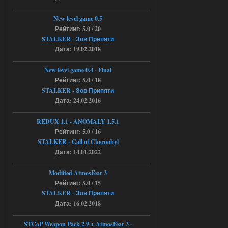
https://rutube.ru/video/50be34
6a53045b746b6f2d80812029a
3/?r=plemwd
New level game 0.5
Рейтинг: 5.0 / 20
04.08.2026
Ответить ➤
STALKER - Зов Припяти
Дата: 19.02.2018
Объединенный Пак 2 + OGSR +
STCoP WP 3.4
New level game 0.4 - Final
Рейтинг: 5.0 / 18
Stalker-Mods-Clan-su
11:30
STALKER - Зов Припяти
Дата: 24.02.2016
Доступно только для пользователей
REDUX 1.1​​​​​​​ - ANOMALY 1.5.1
Рейтинг: 5.0 / 16
04.08.2026
Ответить ➤
STALKER - Call of Chernobyl
Объединенный Пак 2 + OGSR +
Дата: 14.01.2022
STCoP WP 3.4
Modified AtmosFear 3
andreyforest1993
08:24
Рейтинг: 5.0 / 15
STALKER - Зов Припяти
там есть опция расшириные
анимации нпс, я поставил
Дата: 16.02.2018
галочку но толку ноль, ни каких
анимаций нет, может это что-то другое,
не известно, больше нет ни каких таких
STCoP Weapon Pack 2.9 + AtmosFear 3 -