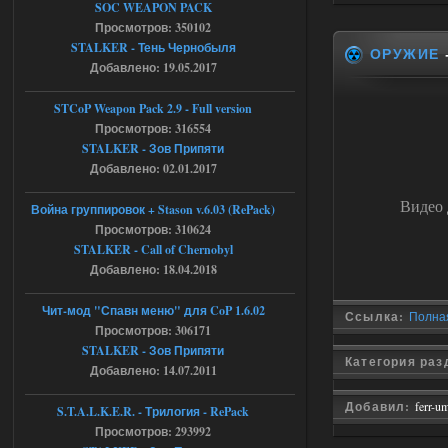
SOC WEAPON PACK
AndreySA
20:25
Просмотров: 350102
[05.08.26
STALKER - Тень Чернобыля
ОРУЖИЕ
20:23:10.934] [17468]
Добавлено: 19.05.2017
FATAL ERROR
[error]Expression : FATAL ERROR
STCoP Weapon Pack 2.9 - Full version
[error]Function :
CScriptEngine::lua_pcall_failed
Просмотров: 316554
[error]File : D:\a\OGSR-
STALKER - Зов Припяти
Engine\OGSR-
Engine\ogsr_engine\COMMON_AI\scrip
Добавлено: 02.01.2017
t_engine.cpp
[error]Line : 75
Видео 
Война группировок + Stason v.6.03 (RePack)
[error]Description :
[CScriptEngine::lua_pcall_failed]: ... -
Просмотров: 310624
shadow of
STALKER - Call of Chernobyl
chernobyl\gamedata\scripts\xr_camper.sc
ript:510: attempt to index local 'manager'
Добавлено: 18.04.2018
(a nil value)
Вылет после захода в Припять.
Чит-мод "Спавн меню" для CoP 1.6.02
Ссылка:
Полная
05.08.2026
Ответить ➤
Просмотров: 306171
STALKER - Зов Припяти
Скованные одной цепью
Категория ра
Добавлено: 14.07.2011
r4908778
18:37
Добавил:
ferr-u
S.T.A.L.K.E.R. - Трилогия - RePack
с избавлением от баласта,
Просмотров: 293992
доходяга.