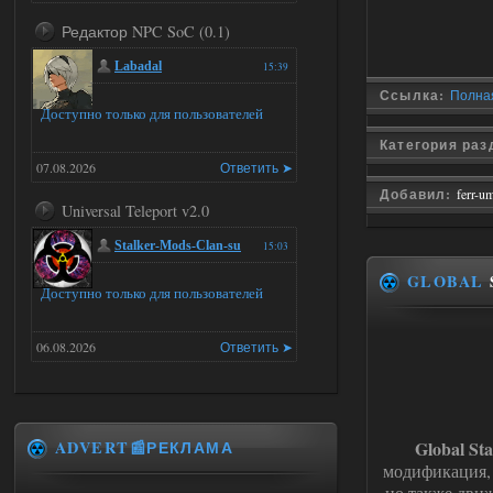
Редактор NPC SoC (0.1)
Labadal
15:39
Ссылка:
Полная
Доступно только для пользователей
Категория ра
07.08.2026
Ответить ➤
Добавил:
ferr-u
Universal Teleport v2.0
Stalker-Mods-Clan-su
15:03
GLOBAL
Доступно только для пользователей
06.08.2026
Ответить ➤
Universal Teleport v2.0
DEDULYA-1967
15:01
ADVERT📰РЕКЛАМА
Global St
Я не хотел кого то расстроить
модификация, 
и тем более обидеть, но чтобы
я не ставил для тестов , всё работало на
но также дви