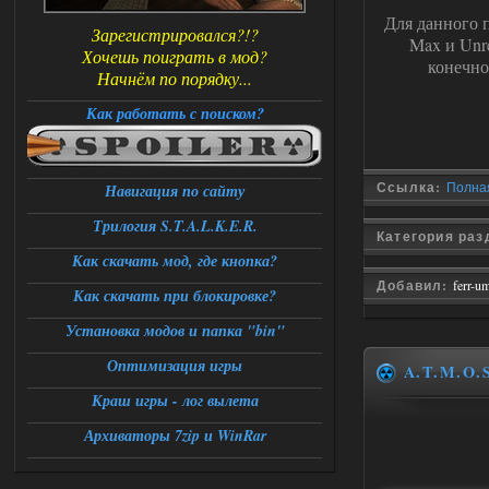
Для данного 
Зарегистрировался?!?
Max и Unre
Хочешь поиграть в мод?
конечно
Начнём по порядку...
Как работать с поиском?
Ссылка:
Полная
Навигация по сайту
Трилогия S.T.A.L.K.E.R.
Категория ра
Как скачать мод, где кнопка?
Добавил:
ferr-u
Как скачать при блокировке?
Установка модов и папка "bin"
Оптимизация игры
A.T.M.O.S
Краш игры - лог вылета
Архиваторы 7zip и WinRar