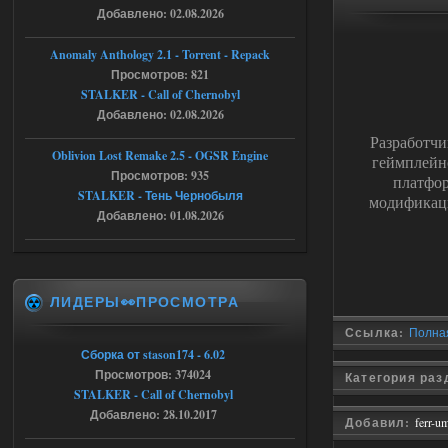
Добавлено: 02.08.2026
Доступно только для пользователей
Anomaly Anthology 2.1 - Torrent - Repack
05.08.2026
Ответить ➤
Просмотров: 821
STALKER - Call of Chernobyl
Тайна Зоны - Remaster 2026
Добавлено: 02.08.2026
AndreySA
21:28
Разработч
Oblivion Lost Remake 2.5 - OGSR Engine
патч я установил после
геймплейн
установки мода, да, ладно,
Просмотров: 935
платфо
наверное вы правы придется ожидать
STALKER - Тень Чернобыля
модифика
чудо))
Добавлено: 01.08.2026
05.08.2026
Ответить ➤
Тайна Зоны - Remaster 2026
ЛИДЕРЫ👀ПРОСМОТРА
Stalker-Mods-Clan-su
20:50
Ссылка:
Полная 
Доступно только для пользователей
Сборка от stason174 - 6.02
Просмотров: 374024
Категория ра
05.08.2026
Ответить ➤
STALKER - Call of Chernobyl
Добавлено: 28.10.2017
Добавил:
ferr-u
Тайна Зоны - Remaster 2026