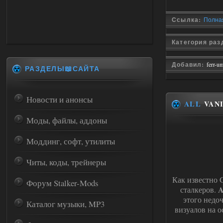
Ссылка:
Полная
Категория ра
Добавил:
ferr-u
РАЗДЕЛЫ📖САЙТА
Новости и анонсы
ALL
VANI
Моды, файлы, аддоны
Моддинг, софт, утилиты
Читы, коды, трейнеры
Как известно 
Форум Stalker-Mods
A
сталкеров.
этого недо
Каталог музыки, MP3
визуалов на о