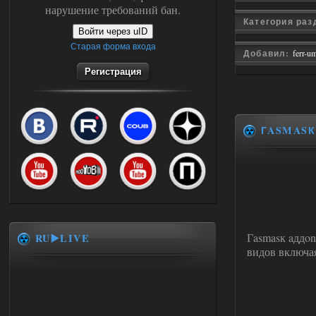
нарушение требований бан.
Категория ра
Войти через uID
Старая форма входа
Добавил:
ferr-u
Регистрация
ГASMASК
Гasmasк aддon
RU▶️LIVE
видов включа