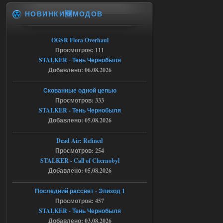
НОВИНКИ🆕МОДОВ
Спавнер + Правки + Античит - Dead
City Final
OGSR Flora Overhaul
Michman1970
09:16
Просмотров: 111
Что то не работает спавнер,
STALKER - Тень Чернобыля
все устанавливал по
мануалу......
Добавлено: 06.08.2026
06.08.2026
Ответить ➤
Скованные одной цепью
Просмотров: 333
Игра для сталкера 21-очко
STALKER - Тень Чернобыля
Добавлено: 05.08.2026
ruslanpyrusov
23:13
как изменить макс сумму
Dead Air: Refined
ставки в файлах чтобы
Просмотров: 254
ставить больше 1 к
STALKER - Call of Chernobyl
05.08.2026
Ответить ➤
Добавлено: 05.08.2026
Тайна Зоны - Remaster 2026
Последний рассвет - Эпизод 1
Просмотров: 457
Stalker-Mods-Clan-su
21:33
STALKER - Тень Чернобыля
Добавлено: 03.08.2026