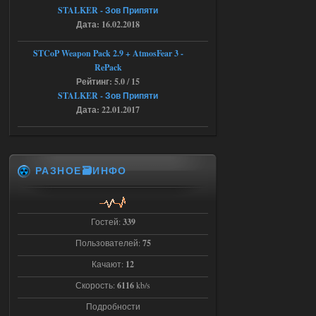
STALKER - Зов Припяти
04.08.2026
Ответить ➤
Дата: 16.02.2018
Последний рассвет - Эпизод 1
STCoP Weapon Pack 2.9 + AtmosFear 3 -
RePack
Stalker-Mods-Clan-su
22:29
Рейтинг: 5.0 / 15
STALKER - Зов Припяти
Доступно только для пользователей
Дата: 22.01.2017
03.08.2026
Ответить ➤
Объединенный Пак 2 + OGSR +
РАЗНОЕ🗃️ИНФО
STCoP WP 3.4
Stalker-Mods-Clan-su
22:27
Гостей:
339
Доступно только для пользователей
Пользователей:
75
Качают:
12
03.08.2026
Ответить ➤
Скорость:
6116
kb/s
Объединенный Пак 2 + OGSR +
Подробности
STCoP WP 3.4