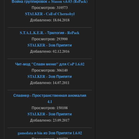
Война группировок + Stason v.6.03 (RePack)
Просмотров: 310573
Объединенный Пак 2 + OGSR +
STALKER - Call of Chernobyl
STCoP WP 3.4
Добавлено: 18.04.2018
Stalker-Mods-Clan-su
17:08
S.T.A.L.K.E.R. - Трилогия - RePack
Просмотров: 293900
Доступно только для пользователей
STALKER - Зов Припяти
Добавлено: 02.12.2016
04.08.2026
Ответить ➤
Чит-мод "Спавн меню" для CoP 1.6.02
Объединенный Пак 2 + OGSR +
Просмотров: 306140
STALKER - Зов Припяти
STCoP WP 3.4
Добавлено: 14.07.2011
Stalker-Mods-Clan-su
16:48
Спавнер - Пространственная аномалия
Доступно только для пользователей
4.1
Просмотров: 150108
STALKER - Зов Припяти
04.08.2026
Ответить ➤
Добавлено: 23.09.2017
Объединенный Пак 2 + OGSR +
gamedata и bin из Зов Припяти 1.6.02
STCoP WP 3.4