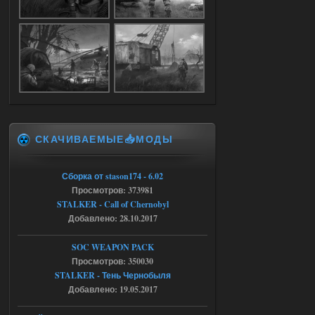
Доступно только для пользователей
05.08.2026
Ответить ➤
Объединенный Пак 2 + OGSR +
STCoP WP 3.4
Stalker-Mods-Clan-su
17:25
СКАЧИВАЕМЫЕ📥МОДЫ
Доступно только для пользователей
Сборка от stason174 - 6.02
04.08.2026
Ответить ➤
Просмотров: 373981
STALKER - Call of Chernobyl
Объединенный Пак 2 + OGSR +
Добавлено: 28.10.2017
STCoP WP 3.4
SOC WEAPON PACK
Stalker-Mods-Clan-su
17:19
Просмотров: 350030
STALKER - Тень Чернобыля
Доступно только для пользователей
Добавлено: 19.05.2017
04.08.2026
Ответить ➤