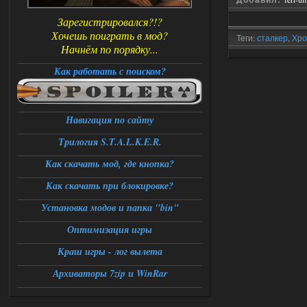
Зарегистрировался?!?
Хочешь поиграть в мод?
Теги:
сталкер
,
Хро
Начнём по порядку...
кайдана
,
релиз
,
Р
Как работать с поиском?
Навигация по сайту
Трилогия S.T.A.L.K.E.R.
Как скачать мод, где кнопка?
Как скачать при блокировке?
Установка модов и папка "bin"
Оптимизация игры
Краш игры - лог вылета
Архиваторы 7zip и WinRar