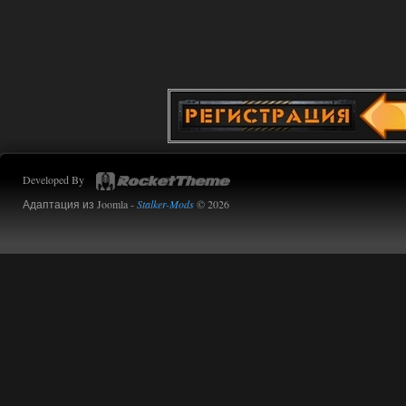
Доступно только для пользователей
02.08.2026
Ответить ➤
Improved Weapon Pack (I.W.P.) - UPD
30.12.25
Werdassver
06:36
Developed By
хорош мод! задания
прикольно!
Адаптация из Joomla -
Stalker-Mods
© 2026
02.08.2026
Ответить ➤
Oblivion Lost Remake 2.5 - OGSR
Engine
Stalker-Mods-Clan-su
14:16
Доступно только для пользователей