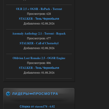
Доступно только для пользователей
OLR 2.5 + OGSR - RePack - Torrent
05.08.2026
Просмотров: 628
Ответить ➤
STALKER - Тень Чернобыля
Тайна Зоны - Remaster 2026
Добавлено: 02.08.2026
AndreySA
21:28
Anomaly Anthology 2.1 - Torrent - Repack
патч я установил после
Просмотров: 677
установки мода, да, ладно,
STALKER - Call of Chernobyl
наверное вы правы придется ожидать
чудо))
Добавлено: 02.08.2026
05.08.2026
Ответить ➤
Oblivion Lost Remake 2.5 - OGSR Engine
Просмотров: 806
Тайна Зоны - Remaster 2026
STALKER - Тень Чернобыля
Stalker-Mods-Clan-su
20:50
Добавлено: 01.08.2026
Доступно только для пользователей
ЛИДЕРЫ👀ПРОСМОТРА
05.08.2026
Ответить ➤
Тайна Зоны - Remaster 2026
Сборка от stason174 - 6.02