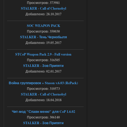
Просмотров: 373981
AndreySA
20:25
STALKER - Call of Chernobyl
[05.08.26
20:23:10.934] [17468]
Добавлено: 28.10.2017
FATAL ERROR
SOC WEAPON PACK
[error]Expression : FATAL ERROR
[error]Function :
Просмотров: 350030
CScriptEngine::lua_pcall_failed
STALKER - Тень Чернобыля
[error]File : D:\a\OGSR-
Engine\OGSR-
Добавлено: 19.05.2017
Engine\ogsr_engine\COMMON_AI\scrip
t_engine.cpp
[error]Line : 75
STCoP Weapon Pack 2.9 - Full version
[error]Description :
Просмотров: 316505
[CScriptEngine::lua_pcall_failed]: ... -
shadow of
STALKER - Зов Припяти
chernobyl\gamedata\scripts\xr_camper.sc
Добавлено: 02.01.2017
ript:510: attempt to index local 'manager'
(a nil value)
Вылет после захода в Припять.
Война группировок + Stason v.6.03 (RePack)
Просмотров: 310573
05.08.2026
Ответить ➤
STALKER - Call of Chernobyl
Добавлено: 18.04.2018
Скованные одной цепью
r4908778
18:37
Чит-мод "Спавн меню" для CoP 1.6.02
с избавлением от баласта,
Просмотров: 306140
доходяга.
STALKER - Зов Припяти