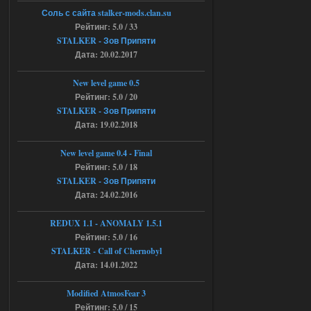
6a53045b746b6f2d80812029a
Соль с сайта stalker-mods.clan.su
3/?r=plemwd
Рейтинг: 5.0 / 33
STALKER - Зов Припяти
04.08.2026
Ответить ➤
Дата: 20.02.2017
Объединенный Пак 2 + OGSR +
New level game 0.5
STCoP WP 3.4
Рейтинг: 5.0 / 20
STALKER - Зов Припяти
Stalker-Mods-Clan-su
11:30
Дата: 19.02.2018
Доступно только для пользователей
New level game 0.4 - Final
Рейтинг: 5.0 / 18
04.08.2026
Ответить ➤
STALKER - Зов Припяти
Дата: 24.02.2016
Объединенный Пак 2 + OGSR +
STCoP WP 3.4
REDUX 1.1​​​​​​​ - ANOMALY 1.5.1
Рейтинг: 5.0 / 16
andreyforest1993
08:24
STALKER - Call of Chernobyl
там есть опция расшириные
Дата: 14.01.2022
анимации нпс, я поставил
галочку но толку ноль, ни каких
анимаций нет, может это что-то другое,
Modified AtmosFear 3
не известно, больше нет ни каких таких
Рейтинг: 5.0 / 15
кнопок по поводу анимаций