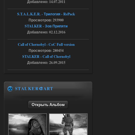
Добавлено: 14.07.2011
05.08.2026
Ответить ➤
S.T.A.L.K.E.R. - Трилогия - RePack
Просмотров: 293900
Путь во мгле + GUNSLINGER mod
STALKER - Зов Припяти
Stalker-Mods-Clan-su
16:57
Добавлено: 02.12.2016
Доступно только для пользователей
Call of Chernobyl - CoC Full version
Просмотров: 280454
STALKER - Call of Chernobyl
05.08.2026
Ответить ➤
Добавлено: 26.09.2015
Путь во мгле + GUNSLINGER mod
stalker673920
16:09
где пароль?
STALKER🎨ART
Открыть Альбом
05.08.2026
Ответить ➤
Dead Air: Refined
Stalker-Mods-Clan-su
09:03