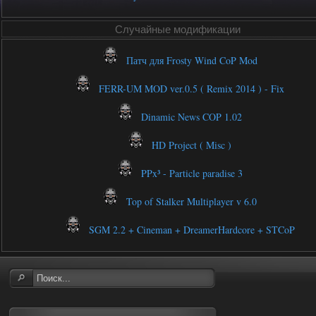
Случайные модификации
Патч для Frosty Wind CoP Mod
FERR-UM MOD ver.0.5 ( Remix 2014 ) - Fix
Dinamic News COP 1.02
HD Project ( Misc )
PPx³ - Particle paradise 3
Top of Stalker Multiplayer v 6.0
SGM 2.2 + Cineman + DreamerHardcore + STCoP