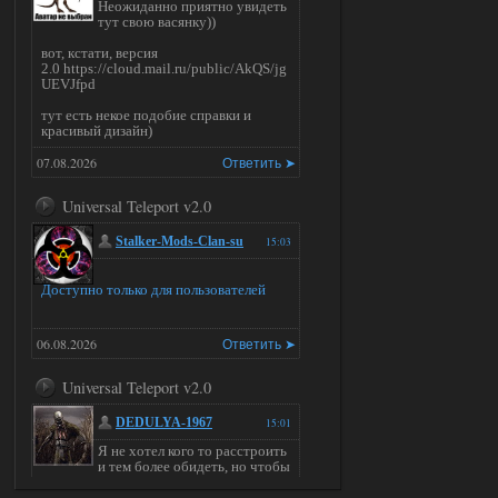
Неожиданно приятно увидеть
тут свою васянку))
вот, кстати, версия
2.0 https://cloud.mail.ru/public/AkQS/jg
UEVJfpd
тут есть некое подобие справки и
красивый дизайн)
07.08.2026
Ответить ➤
Universal Teleport v2.0
Stalker-Mods-Clan-su
15:03
Доступно только для пользователей
06.08.2026
Ответить ➤
Universal Teleport v2.0
DEDULYA-1967
15:01
Я не хотел кого то расстроить
и тем более обидеть, но чтобы
я не ставил для тестов , всё работало на
ура. WINDOWS 11pro\64, озу 16гб,