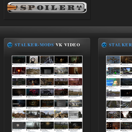
andreyforest1993
21:22
Здравствуйте, почему не
Анимаций открытия рюкзака и
использования предметов как в
трелере?
03.08.2026
Ответить ➤
STALKER-MODS
VK VIDEO
STALKER
ANOMALY ※ MEDIUM 7.0
Stalker-Mods-Clan-su
19:14
Доступно только для пользователей
03.08.2026
Ответить ➤
Improved Weapon Pack (I.W.P.) - UPD
30.12.25
Stalker-Mods-Clan-su
11:00
Глобальный патч от
31.07.2026.
Устанавливать только