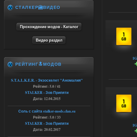
СТАЛКЕР🎦ВИДЕО
Объединенный Пак 2 + OGSR +
STCoP WP 3.4
andreyforest1993
15:00
Прохождение модов - Каталог
https://rutube.ru/video/50be34
6a53045b746b6f2d80812029a
Видео раздел
3/?r=plemwd
04.08.2026
Ответить ➤
1G
РЕЙТИНГ🔝МОДОВ
Объединенный Пак 2 + OGSR +
STCoP WP 3.4
S.T.A.L.K.E.R. - Экзоскелет "Аномалия"
Stalker-Mods-Clan-su
11:30
Рейтинг: 5.0 / 41
STALKER - Зов Припяти
Доступно только для пользователей
Дата: 12.04.2015
04.08.2026
Ответить ➤
Соль с сайта stalker-mods.clan.su
Рейтинг: 5.0 / 33
Объединенный Пак 2 + OGSR +
STALKER - Зов Припяти
1G
Дата: 20.02.2017
STCoP WP 3.4