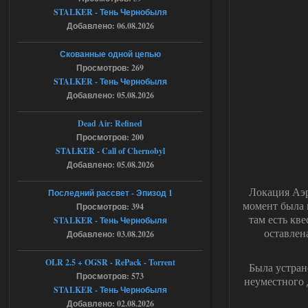
05.08.2026
Ответить ➤
STALKER - Тень Чернобыля
Добавлено: 06.08.2026
Тайна Зоны - Remaster 2026
Stalker-Mods-Clan-su
21:33
Скованные одной цепью
Просмотров: 269
Доступно только для пользователей
STALKER - Тень Чернобыля
Добавлено: 05.08.2026
05.08.2026
Ответить ➤
Dead Air: Refined
Просмотров: 200
Тайна Зоны - Remaster 2026
STALKER - Call of Chernobyl
AndreySA
21:28
Добавлено: 05.08.2026
патч я установил после
установки мода, да, ладно,
Локация Аэр
Последний рассвет - Эпизод 1
наверное вы правы придется ожидать
момент была 
Просмотров: 394
чудо))
там есть кв
STALKER - Тень Чернобыля
05.08.2026
Ответить ➤
оставлен
Добавлено: 03.08.2026
Тайна Зоны - Remaster 2026
OLR 2.5 + OGSR - RePack - Torrent
Была устран
Просмотров: 573
Stalker-Mods-Clan-su
20:50
неуместного 
STALKER - Тень Чернобыля
Добавлено: 02.08.2026
Доступно только для пользователей