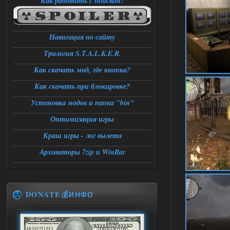
Как работать с поиском?
Навигация по сайту
Трилогия S.T.A.L.K.E.R.
Как скачать мод, где кнопка?
Как скачать при блокировке?
Установка модов и папка "bin"
Оптимизация игры
Краш игры - лог вылета
Архиваторы 7zip и WinRar
DONATE💰ИНФО