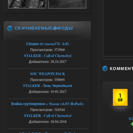
Stalker-Mods-Clan-su
17:19
Доступно только для пользователей
СКАЧИВАЕМЫЕ📥МОДЫ
04.08.2026
Ответить ➤
Объединенный Пак 2 + OGSR +
Сборка от stason174 - 6.02
Просмотров: 373960
STCoP WP 3.4
STALKER - Call of Chernobyl
Stalker-Mods-Clan-su
17:08
Добавлено: 28.10.2017
КОММЕН
Доступно только для пользователей
SOC WEAPON PACK
Просмотров: 350005
STALKER - Тень Чернобыля
04.08.2026
Ответить ➤
Добавлено: 19.05.2017
Объединенный Пак 2 + OGSR +
Война группировок + Stason v.6.03 (RePack)
STCoP WP 3.4
Просмотров: 310544
STALKER - Call of Chernobyl
Stalker-Mods-Clan-su
16:48
1G
Добавлено: 18.04.2018
Доступно только для пользователей