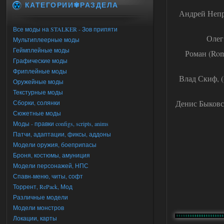
КАТЕГОРИИ✾РАЗДЕЛА
Андрей Непр
Все моды на STALKER - Зов припяти
Олег
Мультиплеерные моды
Геймплейные моды
Роман (Rom
Графические моды
Фриплейные моды
Влад Скиф, (
Оружейные моды
Текстурные моды
Денис Быковск
Сборки, солянки
Сюжетные моды
Моды - правки configs, scripts, anims
Патчи, адаптации, фиксы, аддоны
Модели оружия, боеприпасы
Броня, костюмы, амуниция
Модели персонажей, НПС
Спавн-меню, читы, софт
Торрент, RePack, Мод
Различные модели
Модели монстров
Локации, карты