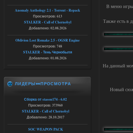
В меню игры 
Anomaly Anthology 2.1 - Torrent - Repack
05.08.2026
Ответить ➤
Просмотров: 613
Также есть в 
STALKER - Call of Chernobyl
Тайна Зоны - Remaster 2026
Добавлено: 02.08.2026
AndreySA
20:25
Oblivion Lost Remake 2.5 - OGSR Engine
[05.08.26
Просмотров: 748
20:23:10.934] [17468]
FATAL ERROR
STALKER - Тень Чернобыля
Добавлено: 01.08.2026
[error]Expression : FATAL ERROR
[error]Function :
На данный мом
CScriptEngine::lua_pcall_failed
[error]File : D:\a\OGSR-
Engine\OGSR-
Engine\ogsr_engine\COMMON_AI\scrip
ЛИДЕРЫ👀ПРОСМОТРА
t_engine.cpp
[error]Line : 75
Новый сюже
[error]Description :
[CScriptEngine::lua_pcall_failed]: ... -
Сборка от stason174 - 6.02
shadow of
chernobyl\gamedata\scripts\xr_camper.sc
Просмотров: 373960
ript:510: attempt to index local 'manager'
STALKER - Call of Chernobyl
(a nil value)
Добавлено: 28.10.2017
Вылет после захода в Припять.
05.08.2026
Ответить ➤
SOC WEAPON PACK