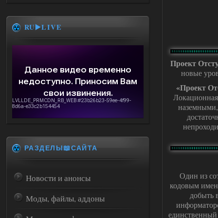
RU▶️LIVE
Проект Отст
новые уро
«Проект От
Локационная 
наземными,
достаточ
непроходи
РАЗДЕЛЫ📖САЙТА
Один из со
Новости и анонсы
кодовым имене
добыть 
Моды, файлы, аддоны
информаторо
единственный 