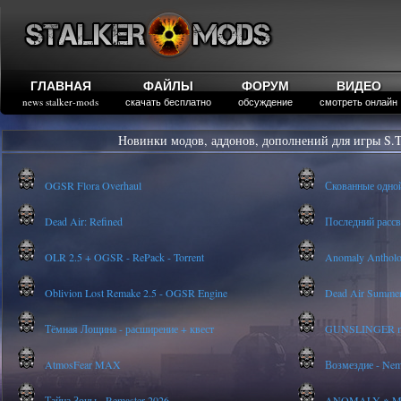
ГЛАВНАЯ
ФАЙЛЫ
ФОРУМ
ВИДЕО
news stalker-mods
скачать бесплатно
обсуждение
смотреть онлайн
Новинки модов, аддонов, дополнений для игры S.T
OGSR Flora Overhaul
Скованные одно
Dead Air: Refined
Последний рассве
OLR 2.5 + OGSR - RePack - Torrent
Anomaly Anthology
Oblivion Lost Remake 2.5 - OGSR Engine
Dead Air Summer
Тёмная Лощина - расширение + квест
GUNSLINGER mod
AtmosFear MAX
Возмездие - Nem
Тайна Зоны - Remaster 2026
ANOMALY ※ MEDI