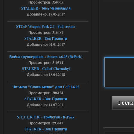
Просмотров: 350005
Скованные одной цепью
STALKER - Тень Чернобыля
Добавлено: 19.05.2017
r4908778
18:37
с избавлением от баласта,
доходяга.
STCoP Weapon Pack 2.9 - Full version
Просмотров: 316481
STALKER - Зов Припяти
05.08.2026
Ответить ➤
Добавлено: 02.01.2017
Путь во мгле + GUNSLINGER mod
Война группировок + Stason v.6.03 (RePack)
Просмотров: 310544
Stalker-Mods-Clan-su
16:57
STALKER - Call of Chernobyl
Добавлено: 18.04.2018
Доступно только для пользователей
Чит-мод "Спавн меню" для CoP 1.6.02
05.08.2026
Ответить ➤
Просмотров: 306124
STALKER - Зов Припяти
Путь во мгле + GUNSLINGER mod
Добавлено: 14.07.2011
stalker673920
16:09
S.T.A.L.K.E.R. - Трилогия - RePack
где пароль?
Просмотров: 293847
STALKER - Зов Припяти