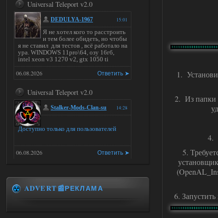
Universal Teleport v2.0
DEDULYA-1967
15:01
Я не хотел кого то расстроить
и тем более обидеть, но чтобы
я не ставил для тестов , всё работало на
ура. WINDOWS 11pro\64, озу 16гб,
intel xeon v3 1270 v2, gtx 1050 ti
06.08.2026
Ответить ➤
1. Установит
Universal Teleport v2.0
2. Из папки гд
у
Stalker-Mods-Clan-su
14:28
Доступно только для пользователей
4. 
5. Требует
06.08.2026
Ответить ➤
установщик 
(OpenAL_Ins
Universal Teleport v2.0
ADVERT📰РЕКЛАМА
DEDULYA-1967
13:56
6. Запустить
Доступно только для пользователей