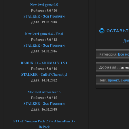
andreyforest1993
08:24
New level game 0.5
там есть опция расшириные
Рейтинг: 5.0 / 20
анимации нпс, я поставил
STALKER - Зов Припяти
галочку но толку ноль, ни каких
Дата: 19.02.2018
анимаций нет, может это что-то другое,
не известно, больше нет ни каких таких
ОСТАВЬТ
кнопок по поводу анимаций
New level game 0.4 - Final
04.08.2026
Ответить ➤
Рейтинг: 5.0 / 18
До
STALKER - Зов Припяти
Последний рассвет - Эпизод 1
Дата: 24.02.2016
Категория:
Все мо
Stalker-Mods-Clan-su
22:29
REDUX 1.1​​​​​​​ - ANOMALY 1.5.1
Добавил:
ferr-u
Рейтинг: 5.0 / 16
Доступно только для пользователей
STALKER - Call of Chernobyl
Дата: 14.01.2022
Теги:
проект
,
скач
03.08.2026
Ответить ➤
сталкер Проект О
Modified AtmosFear 3
Объединенный Пак 2 + OGSR +
Рейтинг: 5.0 / 15
STCoP WP 3.4
STALKER - Зов Припяти
Дата: 16.02.2018
Stalker-Mods-Clan-su
22:27
STCoP Weapon Pack 2.9 + AtmosFear 3 -
Доступно только для пользователей
RePack