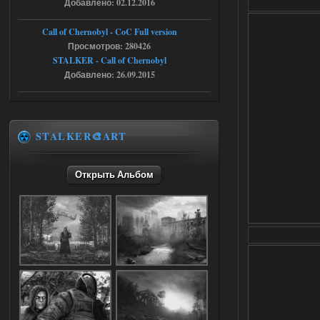
Добавлено: 02.12.2016
05.08.2026
Ответить ➤
Call of Chernobyl - CoC Full version
Dead Air: Refined
Просмотров: 280426
STALKER - Call of Chernobyl
Stalker-Mods-Clan-su
09:03
Добавлено: 26.09.2015
Доступно только для пользователей
05.08.2026
Ответить ➤
STALKER🎨ART
Объединенный Пак 2 + OGSR +
STCoP WP 3.4
Открыть Альбом
Stalker-Mods-Clan-su
17:25
Доступно только для пользователей
04.08.2026
Ответить ➤
Объединенный Пак 2 + OGSR +
STCoP WP 3.4