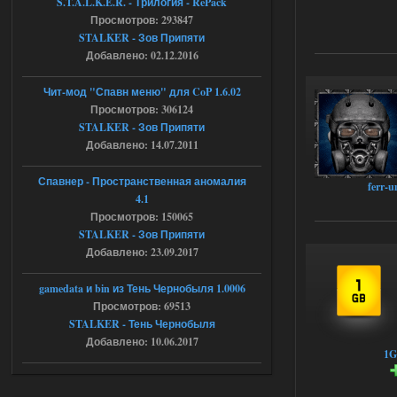
S.T.A.L.K.E.R. - Трилогия - RePack
Просмотров: 293847
04.08.2026
Ответить ➤
STALKER - Зов Припяти
Добавлено: 02.12.2016
Объединенный Пак 2 + OGSR +
STCoP WP 3.4
Чит-мод "Спавн меню" для CoP 1.6.02
Просмотров: 306124
andreyforest1993
15:33
STALKER - Зов Припяти
вот ещё этот же трелер с
Добавлено: 14.07.2011
вашего сайта, https://stalker-
mods.su/news/op_2_ogsr_stcop_wp_3_4
_trejler_2022/2022-11-30-6818
Спавнер - Пространственная аномалия
ferr-
4.1
04.08.2026
Ответить ➤
Просмотров: 150065
STALKER - Зов Припяти
Объединенный Пак 2 + OGSR +
Добавлено: 23.09.2017
STCoP WP 3.4
andreyforest1993
gamedata и bin из Тень Чернобыля 1.0006
15:03
Просмотров: 69513
это и есть эта версия мода
Объединенный Пак 2 + OGSR
STALKER - Тень Чернобыля
+ STCoP WP 3.4, только нет ни каких
Добавлено: 10.06.2017
анимаций курения и анимаций еды и
1G
экзоча как в трелере
04.08.2026
Ответить ➤