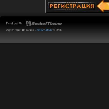
Stalker-Mods-Clan-su
14:16
Доступно только для пользователей
Developed By
01.08.2026
Ответить ➤
Адаптация из Joomla -
Stalker-Mods
© 2026
Oblivion Lost Remake 2.5 - OGSR
Engine
kulikulikuli
13:19
а где здесь огср? я на скринах
вижу только обоссаный
древний билд, от которого глаза
вытекают.
01.08.2026
Ответить ➤
Oblivion Lost Remake 2.5 - OGSR
Engine
Stalker-Mods-Clan-su
11:01
Доступно только для пользователей