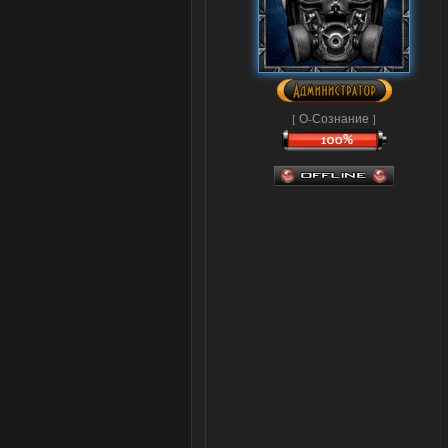
[ О-Сознание ]