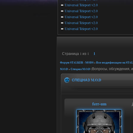
➨
Universal Teleport v2.0
➨
Universal Teleport v2.0
➨
Universal Teleport v2.0
➨
Universal Teleport v2.0
➨
Universal Teleport v2.0
Страница
1
из
1
1
Форум STALKER - MODS
»
Все модификации на STAL
(Вопросы, обсуждения,
M.O.D
»
Спецназ M.O.D
СПЕЦНАЗ M.O.D
ferr-um