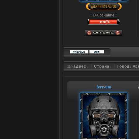
[ О-Сознание ]
IP-адрес:
Страна:
Город:
Ар
ferr-um