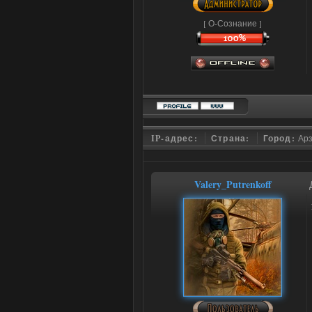
[ О-Сознание ]
IP-адрес:
Страна:
Город:
Ар
Valery_Putrenkoff