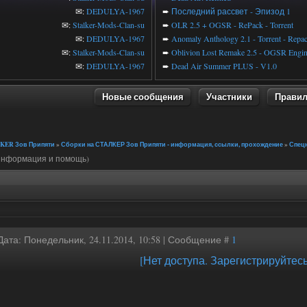
✉:
DEDULYA-1967
➨
Последний рассвет - Эпизод 1
✉:
Stalker-Mods-Clan-su
➨
OLR 2.5 + OGSR - RePack - Torrent
✉:
DEDULYA-1967
➨
Anomaly Anthology 2.1 - Torrent - Repa
✉:
Stalker-Mods-Clan-su
➨
Oblivion Lost Remake 2.5 - OGSR Engi
✉:
DEDULYA-1967
➨
Dead Air Summer PLUS - V1.0
Новые сообщения
Участники
Прави
KER Зов Припяти
»
Сборки на СТАЛКЕР Зов Припяти - информация, ссылки, прохождение
»
Спец
 информация и помощь)
Дата: Понедельник, 24.11.2014, 10:58 | Сообщение #
1
[Нет доступа. Зарегистрируйтесь