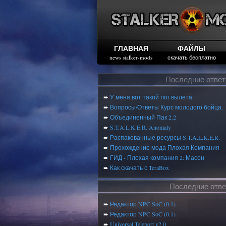
ГЛАВНАЯ
ФАЙЛЫ
news stalker-mods
скачать бесплатно
Последние отве
➨
У меня вот такой лог вылета
➨
Вопросы/Ответы Курс молодого бойца.
➨
Объединенный Пак 2.2
➨
S.T.A.L.K.E.R. Anomaly
➨
Распакованные ресурсы S.T.A.L.K.E.R.
➨
Прохождение мода Плохая Компания
➨
ГИД - Плохая компания 2: Масон
➨
Как скачать с TeraBox
Последние отве
➨
Редактор NPC SoC (0.1)
➨
Редактор NPC SoC (0.1)
➨
Universal Teleport v2.0