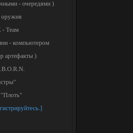
чными - очередями )
в оружия
 - Теам
ини - компьютером
ер артефакты )
.B.O.R.N.
нстры"
 "Плоть"
егистрируйтесь.]