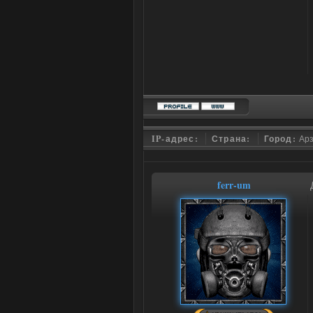
IP-адрес:
Страна:
Город:
Ар
ferr-um