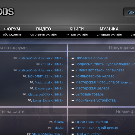
Кон
Вы
ФОРУМ
ВИДЕО
КНИГИ
МУЗЫКА
обсуждение
смотреть онлайн
читать онлайн
слушать онлайн
см
ты на форуме
Популярные
✉:
Stalker-Mods-Clan-su
<Тема>
➨
Пикник на обочине
✉:
Chtiht
<Тема>
➨
Вопросы/Ответы Курс молодого б
✉:
Stalker-Mods-Clan-su
<Тема>
➨
У меня вот такой лог вылета
✉:
монолит7121
<Тема>
➨
Компьютерное железо
✉:
Vadumstal
<Тема>
➨
Мастерская Фотошопа от Konvoir
✉:
Klepsergei
<Тема>
➨
Мастерская Велеса
✉:
Klepsergei6695
<Тема>
➨
Бытовые товары
✉:
Loner_Dute
<Тема>
➨
Мобильные устройства
ты на сайте
Новые фа
✉:
filin04
➨
OGSR Flora Overhaul
✉:
Labadal
➨
Скованные одной цепью
✉:
Stalker-Mods-Clan-su
➨
Dead Air: Refined