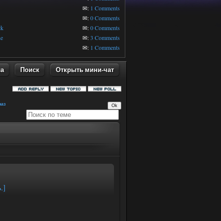
✉:
1 Comments
✉:
0 Comments
ck
✉:
0 Comments
ne
✉:
3 Comments
✉:
1 Comments
ла
Поиск
Открыть мини-чат
наз
.]