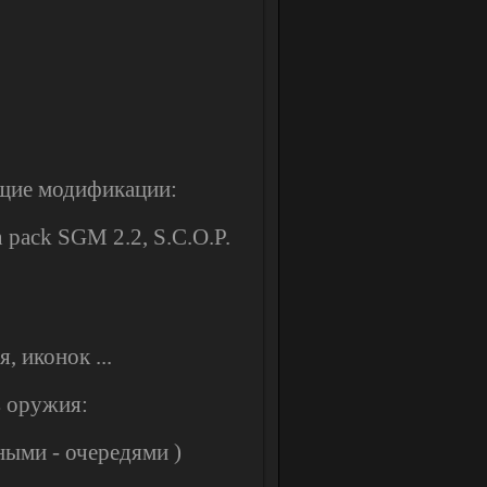
ющие модификации:
n pack SGM 2.2, S.C.O.P.
, иконок ...
 оружия:
ными - очередями )