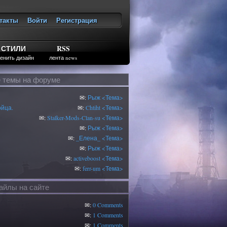
такты
Войти
Регистрация
ход
СТИЛИ
RSS
енить дизайн
лента news
 темы на форуме
✉:
Рыж
<Тема>
ойца.
✉:
Chtiht
<Тема>
✉:
Stalker-Mods-Clan-su
<Тема>
✉:
Рыж
<Тема>
✉:
_Елена_
<Тема>
✉:
Рыж
<Тема>
✉:
activeboost
<Тема>
✉:
ferr-um
<Тема>
йлы на сайте
✉:
0 Comments
✉:
1 Comments
✉:
1 Comments