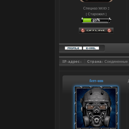
Спецназ MOD 2
[ Старожил ]
IP-адрес:
Страна:
Соединенные
ferr-um