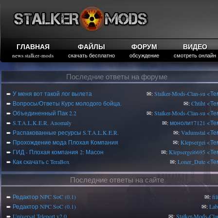
ГЛАВНАЯ
ФАЙЛЫ
ФОРУМ
ВИДЕО
news stalker-mods
скачать бесплатно
обсуждение
смотреть онлайн
Последние ответы на форуме
➨
У меня вот такой лог вылета
✉:
Stalker-Mods-Clan-su
<Те
➨
Вопросы/Ответы Курс молодого бойца.
✉:
Chtiht
<Те
➨
Объединенный Пак 2.2
✉:
Stalker-Mods-Clan-su
<Те
➨
S.T.A.L.K.E.R. Anomaly
✉:
монолит7121
<Те
➨
Распакованные ресурсы S.T.A.L.K.E.R.
✉:
Vadumstal
<Те
➨
Прохождение мода Плохая Компания
✉:
Klepsergei
<Те
➨
ГИД - Плохая компания 2: Масон
✉:
Klepsergei6695
<Те
➨
Как скачать с TeraBox
✉:
Loner_Dute
<Те
Последние ответы на сайте
➨
Редактор NPC SoC (0.1)
✉:
fi
➨
Редактор NPC SoC (0.1)
✉:
Lab
➨
Universal Teleport v2.0
✉:
Stalker-Mods-Cla