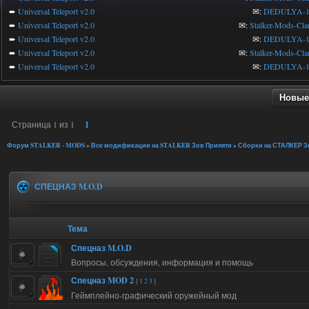
➨
Universal Teleport v2.0
✉:
DEDULYA-1
➨
Universal Teleport v2.0
✉:
Stalker-Mods-Cla
➨
Universal Teleport v2.0
✉:
DEDULYA-1
➨
Universal Teleport v2.0
✉:
Stalker-Mods-Cla
➨
Universal Teleport v2.0
✉:
DEDULYA-1
Новые
Страница
1
из
1
1
Форум STALKER - MODS
»
Все модификации на STALKER Зов Припяти
»
Сборки на СТАЛКЕР Зо
СПЕЦНАЗ M.O.D
Тема
Спецназ M.O.D
Вопросы, обсуждения, информация и помощь
Спецназ MOD 2
[
1
2
3
]
Геймплейно-графический оружейный мод