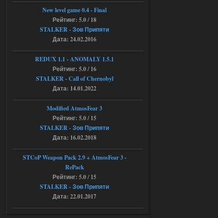
STCoP WP 3.4
New level game 0.4 - Final
Рейтинг: 5.0 / 18
Stalker-Mods-Clan-su
11:30
STALKER - Зов Припяти
Дата: 24.02.2016
Доступно только для пользователей
REDUX 1.1​​​​​​​ - ANOMALY 1.5.1
Рейтинг: 5.0 / 16
04.08.2026
Ответить ➤
STALKER - Call of Chernobyl
Объединенный Пак 2 + OGSR +
Дата: 14.01.2022
STCoP WP 3.4
Modified AtmosFear 3
andreyforest1993
08:24
Рейтинг: 5.0 / 15
STALKER - Зов Припяти
там есть опция расшириные
анимации нпс, я поставил
Дата: 16.02.2018
галочку но толку ноль, ни каких
анимаций нет, может это что-то другое,
не известно, больше нет ни каких таких
STCoP Weapon Pack 2.9 + AtmosFear 3 -
кнопок по поводу анимаций
RePack
04.08.2026
Ответить ➤
Рейтинг: 5.0 / 15
STALKER - Зов Припяти
Последний рассвет - Эпизод 1
Дата: 22.01.2017
Stalker-Mods-Clan-su
22:29