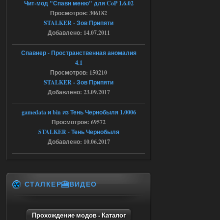
Чит-мод "Спавн меню" для CoP 1.6.02
Просмотров: 306182
Доступно только для пользователей
STALKER - Зов Припяти
Добавлено: 14.07.2011
04.08.2026
Ответить ➤
Спавнер - Пространственная аномалия
Объединенный Пак 2 + OGSR +
4.1
STCoP WP 3.4
Просмотров: 150210
STALKER - Зов Припяти
Stalker-Mods-Clan-su
16:48
Добавлено: 23.09.2017
Доступно только для пользователей
gamedata и bin из Тень Чернобыля 1.0006
Просмотров: 69572
04.08.2026
Ответить ➤
STALKER - Тень Чернобыля
Добавлено: 10.06.2017
Объединенный Пак 2 + OGSR +
STCoP WP 3.4
andreyforest1993
15:33
СТАЛКЕР🎦ВИДЕО
вот ещё этот же трелер с
вашего сайта, https://stalker-
mods.su/news/op_2_ogsr_stcop_wp_3_4
_trejler_2022/2022-11-30-6818
Прохождение модов - Каталог