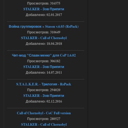
CScriptEngine::lua_pcall_failed
Просмотров: 316575
[error]File : D:\a\OGSR-
STALKER - Зов Припяти
Engine\OGSR-
Engine\ogsr_engine\COMMON_AI\scrip
Добавлено: 02.01.2017
t_engine.cpp
[error]Line : 75
Война группировок + Stason v.6.03 (RePack)
[error]Description :
[CScriptEngine::lua_pcall_failed]: ... -
Просмотров: 310649
shadow of
STALKER - Call of Chernobyl
chernobyl\gamedata\scripts\xr_camper.sc
ript:510: attempt to index local 'manager'
Добавлено: 18.04.2018
(a nil value)
Вылет после захода в Припять.
Чит-мод "Спавн меню" для CoP 1.6.02
05.08.2026
Ответить ➤
Просмотров: 306182
STALKER - Зов Припяти
Скованные одной цепью
Добавлено: 14.07.2011
r4908778
18:37
S.T.A.L.K.E.R. - Трилогия - RePack
с избавлением от баласта,
Просмотров: 294020
доходяга.
STALKER - Зов Припяти
Добавлено: 02.12.2016
05.08.2026
Ответить ➤
Call of Chernobyl - CoC Full version
Путь во мгле + GUNSLINGER mod
Просмотров: 280527
STALKER - Call of Chernobyl
Stalker-Mods-Clan-su
16:57