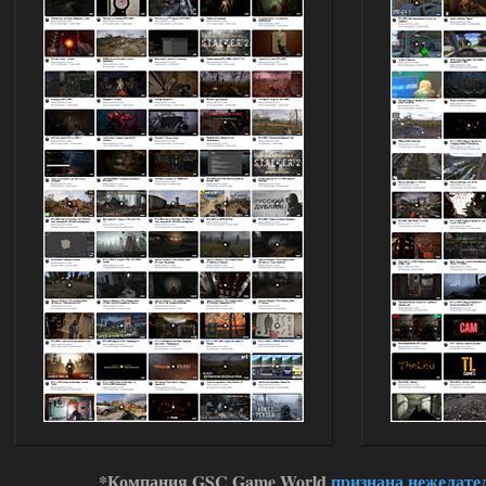
03.08.2026
Ответить ➤
ANOMALY ※ MEDIUM 7.0
Stalker-Mods-Clan-su
19:14
Доступно только для пользователей
03.08.2026
Ответить ➤
Improved Weapon Pack (I.W.P.) - UPD
30.12.25
Stalker-Mods-Clan-su
11:00
Глобальный патч от
31.07.2026.
Устанавливать только
поверх финальной версии все в одном
(Standalone Final) от 29.12.2025!
Доступно только для пользователей
03.08.2026
Ответить ➤
*Компания GSC Game World
признана нежелате