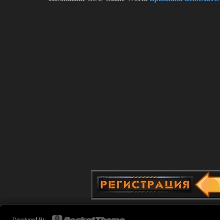
ANOMALY ※ MEDIUM 7.0
Dvoeshnik
21:30
Хорошая сборка, графон и
детали на высоте не так
мрачно как в других сборках, дождь
барабанит по металу это нечто. Люблю
хардкор по типу Dead Air но здесь он
компромисный не такой жесткий.
Стартовый набор удивил на харде и
выживании такой комбез крутой не
удержался взял его и ножичек. Забавно
получилось, благо тайники спасают.
Поигрался пока немного но уже оч
нравится как то так!
02.08.2026
Ответить ➤
Lost Alpha Enhanced Edition 1.3 +
Stalker-Mods-Clan-su
12:09
Доступно только для пользователей
02.08.2026
Ответить ➤
Developed By