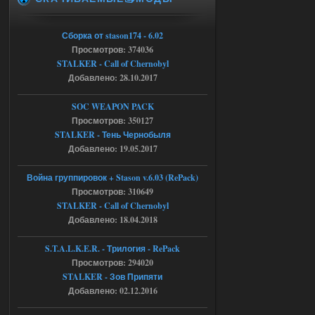
STCoP WP 3.4
Сборка от stason174 - 6.02
Stalker-Mods-Clan-su
17:25
Просмотров: 374036
STALKER - Call of Chernobyl
Доступно только для пользователей
Добавлено: 28.10.2017
04.08.2026
Ответить ➤
SOC WEAPON PACK
Просмотров: 350127
Объединенный Пак 2 + OGSR +
STALKER - Тень Чернобыля
STCoP WP 3.4
Добавлено: 19.05.2017
Stalker-Mods-Clan-su
17:19
Война группировок + Stason v.6.03 (RePack)
Просмотров: 310649
Доступно только для пользователей
STALKER - Call of Chernobyl
Добавлено: 18.04.2018
04.08.2026
Ответить ➤
S.T.A.L.K.E.R. - Трилогия - RePack
Просмотров: 294020
Объединенный Пак 2 + OGSR +
STALKER - Зов Припяти
STCoP WP 3.4
Добавлено: 02.12.2016
Stalker-Mods-Clan-su
17:08