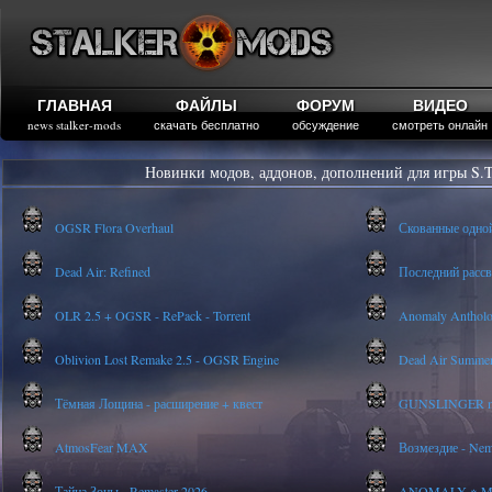
ГЛАВНАЯ
ФАЙЛЫ
ФОРУМ
ВИДЕО
news stalker-mods
скачать бесплатно
обсуждение
смотреть онлайн
Новинки модов, аддонов, дополнений для игры S.T
OGSR Flora Overhaul
Скованные одно
Dead Air: Refined
Последний рассве
OLR 2.5 + OGSR - RePack - Torrent
Anomaly Anthology
Oblivion Lost Remake 2.5 - OGSR Engine
Dead Air Summer
Тёмная Лощина - расширение + квест
GUNSLINGER mod
AtmosFear MAX
Возмездие - Nem
Тайна Зоны - Remaster 2026
ANOMALY ※ MEDI