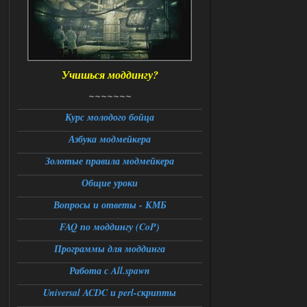
Stalker-Mods-Clan-su
14:28
Доступно только для пользователей
06.08.2026
Ответить ➤
Учишься моддингу?
Universal Teleport v2.0
~~~~~~~
DEDULYA-1967
13:56
Курс молодого бойца
Азбука модмейкера
Доступно только для пользователей
Золотые правила модмейкера
06.08.2026
Ответить ➤
Общие уроки
Universal Teleport v2.0
Вопросы и ответы - КМБ
FAQ по моддингу (CoP)
Stalker-Mods-Clan-su
12:26
Программы для моддинга
Доступно только для пользователей
Работа с All.spawn
06.08.2026
Ответить ➤
Universal ACDC и perl-скрипты