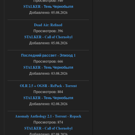
Что то не работает спавнер,
Просмотров: 540
все устанавливал по
STALKER - Тень Чернобыля
мануалу......
Добавлено: 05.08.2026
06.08.2026
Ответить ➤
Dead Air: Refined
Просмотров: 396
Игра для сталкера 21-очко
STALKER - Call of Chernobyl
ruslanpyrusov
23:13
Добавлено: 05.08.2026
как изменить макс сумму
ставки в файлах чтобы
Последний рассвет - Эпизод 1
ставить больше 1 к
Просмотров: 666
STALKER - Тень Чернобыля
05.08.2026
Ответить ➤
Добавлено: 03.08.2026
Тайна Зоны - Remaster 2026
OLR 2.5 + OGSR - RePack - Torrent
Stalker-Mods-Clan-su
21:33
Просмотров: 804
STALKER - Тень Чернобыля
Добавлено: 02.08.2026
Доступно только для пользователей
Anomaly Anthology 2.1 - Torrent - Repack
05.08.2026
Ответить ➤
Просмотров: 874
STALKER - Call of Chernobyl
Тайна Зоны - Remaster 2026
Добавлено: 02.08.2026