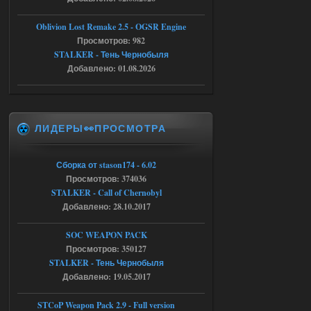
AndreySA
21:28
Oblivion Lost Remake 2.5 - OGSR Engine
патч я установил после
установки мода, да, ладно,
Просмотров: 982
наверное вы правы придется ожидать
STALKER - Тень Чернобыля
чудо))
Добавлено: 01.08.2026
05.08.2026
Ответить ➤
Тайна Зоны - Remaster 2026
ЛИДЕРЫ👀ПРОСМОТРА
Stalker-Mods-Clan-su
20:50
Доступно только для пользователей
Сборка от stason174 - 6.02
Просмотров: 374036
05.08.2026
Ответить ➤
STALKER - Call of Chernobyl
Добавлено: 28.10.2017
Тайна Зоны - Remaster 2026
SOC WEAPON PACK
AndreySA
20:25
Просмотров: 350127
[05.08.26
STALKER - Тень Чернобыля
20:23:10.934] [17468]
Добавлено: 19.05.2017
FATAL ERROR
[error]Expression : FATAL ERROR
STCoP Weapon Pack 2.9 - Full version
[error]Function :