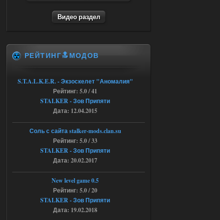
04.08.2026
Ответить ➤
Видео раздел
Объединенный Пак 2 + OGSR +
STCoP WP 3.4
andreyforest1993
15:03
РЕЙТИНГ🔝МОДОВ
это и есть эта версия мода
Объединенный Пак 2 + OGSR
+ STCoP WP 3.4, только нет ни каких
S.T.A.L.K.E.R. - Экзоскелет "Аномалия"
анимаций курения и анимаций еды и
Рейтинг: 5.0 / 41
экзоча как в трелере
STALKER - Зов Припяти
04.08.2026
Ответить ➤
Дата: 12.04.2015
Объединенный Пак 2 + OGSR +
Соль с сайта stalker-mods.clan.su
STCoP WP 3.4
Рейтинг: 5.0 / 33
STALKER - Зов Припяти
andreyforest1993
15:00
Дата: 20.02.2017
https://rutube.ru/video/50be34
6a53045b746b6f2d80812029a
3/?r=plemwd
New level game 0.5
Рейтинг: 5.0 / 20
04.08.2026
Ответить ➤
STALKER - Зов Припяти
Дата: 19.02.2018
Объединенный Пак 2 + OGSR +