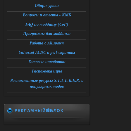
мануалу......
Общие уроки
06.08.2026
Ответить ➤
Вопросы и ответы - КМБ
FAQ по моддингу (CoP)
Игра для сталкера 21-очко
Программы для моддинга
ruslanpyrusov
23:13
как изменить макс сумму
Работа с All.spawn
ставки в файлах чтобы
ставить больше 1 к
Universal ACDC и perl-скрипты
05.08.2026
Ответить ➤
Готовые наработки
Распаковка игры
Тайна Зоны - Remaster 2026
Распакованные ресурсы S.T.A.L.K.E.R. и
Stalker-Mods-Clan-su
21:33
популярных модов
Доступно только для пользователей
05.08.2026
Ответить ➤
РЕКЛАМНЫЙ📰БЛОК
Тайна Зоны - Remaster 2026
AndreySA
21:28