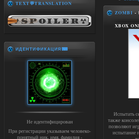
TEXT💬TRANSLATION
ZOMBI
-
XBOX ON
ИДЕНТИФИКАЦИЯ⌨
Испытать с
также консоле
Не идентифицирован
позволяют игр
При регистрации указываем человеко-
испытание н
понятный ник, имя, фамилия -
д