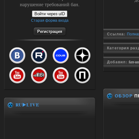
нарушение требований бан.
Войти через uID
Старая форма входа
Регистрация
Ссылка:
Полная
Категория раз
Добавил:
ferr-u
ОБЗОР
П
RU▶️LIVE