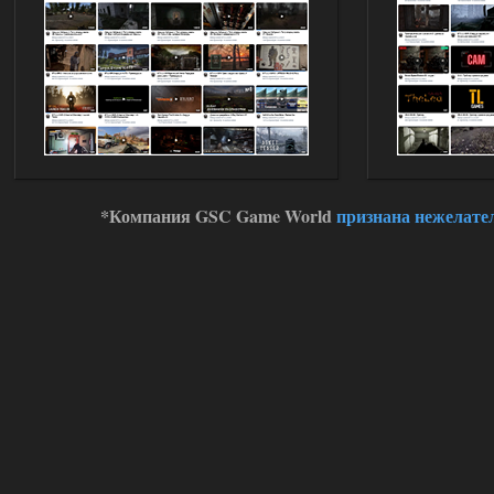
30.12.25
Werdassver
06:36
хорош мод! задания
прикольно!
02.08.2026
Ответить ➤
Oblivion Lost Remake 2.5 - OGSR
*Компания GSC Game World
признана нежелате
Engine
Stalker-Mods-Clan-su
14:16
Доступно только для пользователей
01.08.2026
Ответить ➤
Oblivion Lost Remake 2.5 - OGSR
Engine
kulikulikuli
13:19
а где здесь огср? я на скринах