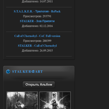
STCoP WP 3.4
Добавлено: 14.07.2011
Stalker-Mods-Clan-su
17:25
S.T.A.L.K.E.R. - Трилогия - RePack
Просмотров: 293791
Доступно только для пользователей
STALKER - Зов Припяти
Добавлено: 02.12.2016
04.08.2026
Ответить ➤
Call of Chernobyl - CoC Full version
Объединенный Пак 2 + OGSR +
Просмотров: 280399
STALKER - Call of Chernobyl
STCoP WP 3.4
Добавлено: 26.09.2015
Stalker-Mods-Clan-su
17:19
Доступно только для пользователей
STALKER🎨ART
04.08.2026
Ответить ➤
Открыть Альбом
Объединенный Пак 2 + OGSR +
STCoP WP 3.4
Stalker-Mods-Clan-su
17:08