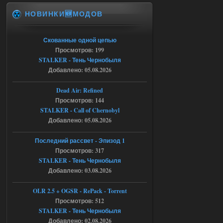
патч я установил после
НОВИНКИ🆕МОДОВ
установки мода, да, ладно,
наверное вы правы придется ожидать
чудо))
Скованные одной цепью
05.08.2026
Ответить ➤
Просмотров: 199
STALKER - Тень Чернобыля
Тайна Зоны - Remaster 2026
Добавлено: 05.08.2026
Stalker-Mods-Clan-su
20:50
Dead Air: Refined
Просмотров: 144
Доступно только для пользователей
STALKER - Call of Chernobyl
Добавлено: 05.08.2026
05.08.2026
Ответить ➤
Последний рассвет - Эпизод 1
Тайна Зоны - Remaster 2026
Просмотров: 317
STALKER - Тень Чернобыля
AndreySA
20:25
Добавлено: 03.08.2026
[05.08.26
20:23:10.934] [17468]
FATAL ERROR
OLR 2.5 + OGSR - RePack - Torrent
Просмотров: 512
[error]Expression : FATAL ERROR
[error]Function :
STALKER - Тень Чернобыля
CScriptEngine::lua_pcall_failed
Добавлено: 02.08.2026
[error]File : D:\a\OGSR-