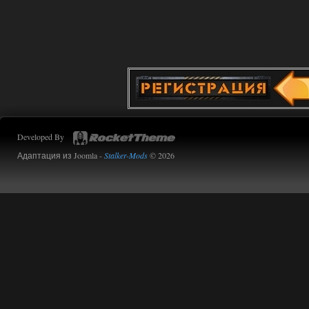
вижу только обоссаный
древний билд, от которого глаза
вытекают.
01.08.2026
Ответить ➤
Oblivion Lost Remake 2.5 - OGSR
Engine
Stalker-Mods-Clan-su
11:01
Developed By
Доступно только для пользователей
Адаптация из Joomla -
Stalker-Mods
© 2026
01.08.2026
Ответить ➤
Сборка от stason174 - 6.02
Stalker-Mods-Clan-su
10:43
Доступно только для пользователей
01.08.2026
Ответить ➤