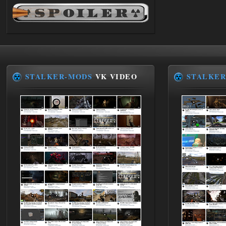
Dvoeshnik
21:30
Хорошая сборка, графон и
детали на высоте не так
мрачно как в других сборках, дождь
барабанит по металу это нечто. Люблю
хардкор по типу Dead Air но здесь он
компромисный не такой жесткий.
Стартовый набор удивил на харде и
выживании такой комбез крутой не
STALKER-MODS
VK VIDEO
STALKER
удержался взял его и ножичек. Забавно
получилось, благо тайники спасают.
Поигрался пока немного но уже оч
нравится как то так!
02.08.2026
Ответить ➤
Lost Alpha Enhanced Edition 1.3 +
Stalker-Mods-Clan-su
12:09
Доступно только для пользователей
02.08.2026
Ответить ➤
Improved Weapon Pack (I.W.P.) - UPD