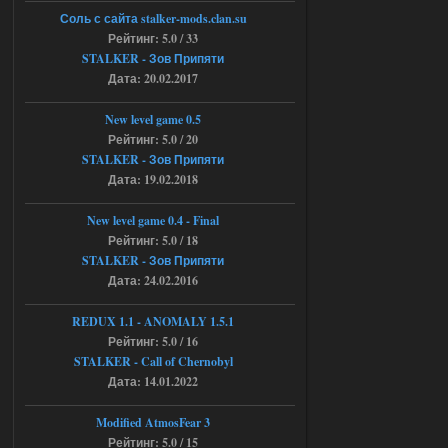
Доступно только для пользователей
Соль с сайта stalker-mods.clan.su
Рейтинг: 5.0 / 33
03.08.2026
Ответить ➤
STALKER - Зов Припяти
Дата: 20.02.2017
Объединенный Пак 2 + OGSR +
STCoP WP 3.4
New level game 0.5
Рейтинг: 5.0 / 20
Stalker-Mods-Clan-su
22:27
STALKER - Зов Припяти
Дата: 19.02.2018
Доступно только для пользователей
New level game 0.4 - Final
Рейтинг: 5.0 / 18
03.08.2026
Ответить ➤
STALKER - Зов Припяти
Дата: 24.02.2016
Объединенный Пак 2 + OGSR +
STCoP WP 3.4
REDUX 1.1​​​​​​​ - ANOMALY 1.5.1
andreyforest1993
Рейтинг: 5.0 / 16
21:22
STALKER - Call of Chernobyl
Здравствуйте, почему не
Анимаций открытия рюкзака и
Дата: 14.01.2022
использования предметов как в
трелере?
Modified AtmosFear 3
03.08.2026
Ответить ➤
Рейтинг: 5.0 / 15