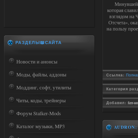
Минувшей 
которая слави
взглядом на 
Отсчета», ок
на пользу прое
РАЗДЕЛЫ📖САЙТА
Новости и анонсы
Моды, файлы, аддоны
Ссылка:
Полная
Моддинг, софт, утилиты
Категория раз
Читы, коды, трейнеры
Добавил:
ferr-u
Форум Stalker-Mods
Каталог музыки, MP3
AUDRON: