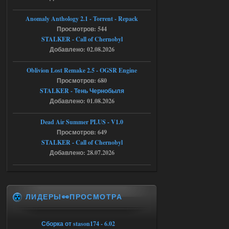
Engine\OGSR-
Engine\ogsr_engine\COMMON_AI\scrip
Anomaly Anthology 2.1 - Torrent - Repack
t_engine.cpp
[error]Line : 75
Просмотров: 544
[error]Description :
STALKER - Call of Chernobyl
[CScriptEngine::lua_pcall_failed]: ... -
Добавлено: 02.08.2026
shadow of
chernobyl\gamedata\scripts\xr_camper.sc
ript:510: attempt to index local 'manager'
Oblivion Lost Remake 2.5 - OGSR Engine
(a nil value)
Вылет после захода в Припять.
Просмотров: 680
STALKER - Тень Чернобыля
05.08.2026
Ответить ➤
Добавлено: 01.08.2026
Скованные одной цепью
Dead Air Summer PLUS - V1.0
r4908778
18:37
Просмотров: 649
STALKER - Call of Chernobyl
с избавлением от баласта,
доходяга.
Добавлено: 28.07.2026
05.08.2026
Ответить ➤
ЛИДЕРЫ👀ПРОСМОТРА
Путь во мгле + GUNSLINGER mod
Stalker-Mods-Clan-su
16:57
Сборка от stason174 - 6.02