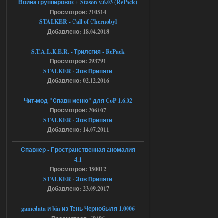
Война группировок + Stason v.6.03 (RePack)
Объединенный Пак 2 + OGSR +
Просмотров: 310514
STALKER - Call of Chernobyl
STCoP WP 3.4
Добавлено: 18.04.2018
andreyforest1993
15:03
S.T.A.L.K.E.R. - Трилогия - RePack
это и есть эта версия мода
Объединенный Пак 2 + OGSR
Просмотров: 293791
+ STCoP WP 3.4, только нет ни каких
STALKER - Зов Припяти
анимаций курения и анимаций еды и
экзоча как в трелере
Добавлено: 02.12.2016
04.08.2026
Ответить ➤
Чит-мод "Спавн меню" для CoP 1.6.02
Просмотров: 306107
Объединенный Пак 2 + OGSR +
STALKER - Зов Припяти
STCoP WP 3.4
Добавлено: 14.07.2011
andreyforest1993
15:00
Спавнер - Пространственная аномалия
https://rutube.ru/video/50be34
4.1
6a53045b746b6f2d80812029a
3/?r=plemwd
Просмотров: 150012
STALKER - Зов Припяти
04.08.2026
Ответить ➤
Добавлено: 23.09.2017
Объединенный Пак 2 + OGSR +
gamedata и bin из Тень Чернобыля 1.0006
STCoP WP 3.4