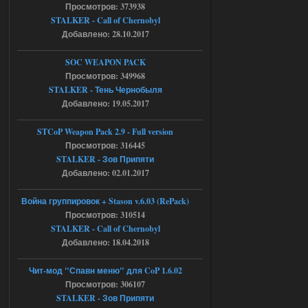
Просмотров: 373938
Доступно только для пользователей
STALKER - Call of Chernobyl
Добавлено: 28.10.2017
05.08.2026
Ответить ➤
SOC WEAPON PACK
Путь во мгле + GUNSLINGER mod
Просмотров: 349968
STALKER - Тень Чернобыля
stalker673920
16:09
Добавлено: 19.05.2017
где пароль?
STCoP Weapon Pack 2.9 - Full version
Просмотров: 316445
05.08.2026
Ответить ➤
STALKER - Зов Припяти
Добавлено: 02.01.2017
Dead Air: Refined
Война группировок + Stason v.6.03 (RePack)
Stalker-Mods-Clan-su
09:03
Просмотров: 310514
STALKER - Call of Chernobyl
Доступно только для пользователей
Добавлено: 18.04.2018
05.08.2026
Ответить ➤
Чит-мод "Спавн меню" для CoP 1.6.02
Просмотров: 306107
Объединенный Пак 2 + OGSR +
STALKER - Зов Припяти