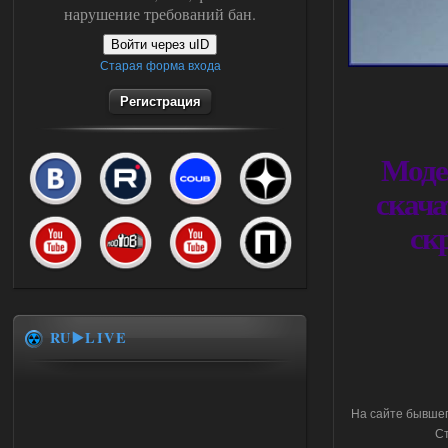
нарушение требований бан.
Войти через uID
Старая форма входа
Регистрация
Моде
скача
ск
RU▶️LIVE
На сайте бывшег
Ст