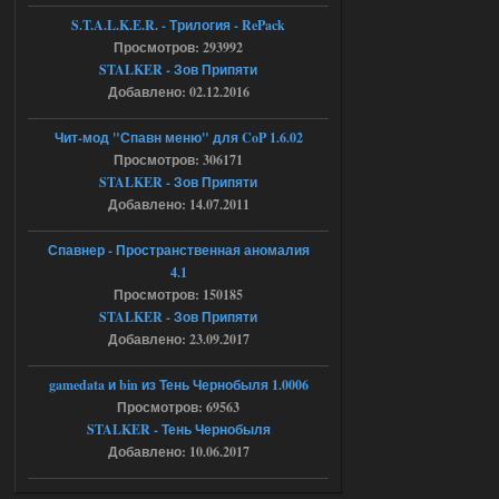
04.08.2026
Ответить ➤
S.T.A.L.K.E.R. - Трилогия - RePack
Просмотров: 293992
Объединенный Пак 2 + OGSR +
STALKER - Зов Припяти
STCoP WP 3.4
Добавлено: 02.12.2016
Stalker-Mods-Clan-su
17:08
Чит-мод "Спавн меню" для CoP 1.6.02
Просмотров: 306171
Доступно только для пользователей
STALKER - Зов Припяти
Добавлено: 14.07.2011
04.08.2026
Ответить ➤
Спавнер - Пространственная аномалия
Объединенный Пак 2 + OGSR +
4.1
STCoP WP 3.4
Просмотров: 150185
STALKER - Зов Припяти
Stalker-Mods-Clan-su
16:48
Добавлено: 23.09.2017
Доступно только для пользователей
gamedata и bin из Тень Чернобыля 1.0006
Просмотров: 69563
04.08.2026
Ответить ➤
STALKER - Тень Чернобыля
Добавлено: 10.06.2017
Объединенный Пак 2 + OGSR +
STCoP WP 3.4