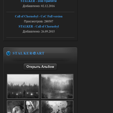
STALKER - Зов Припяти
Добавлено: 02.12.2016
05.08.2026
Ответить ➤
Call of Chernobyl - CoC Full version
Путь во мгле + GUNSLINGER mod
Просмотров: 280507
STALKER - Call of Chernobyl
Stalker-Mods-Clan-su
16:57
Добавлено: 26.09.2015
Доступно только для пользователей
05.08.2026
Ответить ➤
STALKER🎨ART
Путь во мгле + GUNSLINGER mod
Открыть Альбом
stalker673920
16:09
где пароль?
05.08.2026
Ответить ➤
Dead Air: Refined
Stalker-Mods-Clan-su
09:03