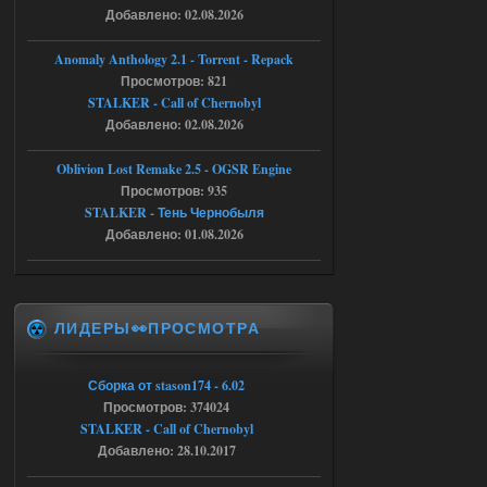
Добавлено: 02.08.2026
Доступно только для пользователей
Anomaly Anthology 2.1 - Torrent - Repack
05.08.2026
Ответить ➤
Просмотров: 821
STALKER - Call of Chernobyl
Тайна Зоны - Remaster 2026
Добавлено: 02.08.2026
AndreySA
21:28
Oblivion Lost Remake 2.5 - OGSR Engine
патч я установил после
установки мода, да, ладно,
Просмотров: 935
наверное вы правы придется ожидать
STALKER - Тень Чернобыля
чудо))
Добавлено: 01.08.2026
05.08.2026
Ответить ➤
Тайна Зоны - Remaster 2026
ЛИДЕРЫ👀ПРОСМОТРА
Stalker-Mods-Clan-su
20:50
Доступно только для пользователей
Сборка от stason174 - 6.02
Просмотров: 374024
05.08.2026
Ответить ➤
STALKER - Call of Chernobyl
Добавлено: 28.10.2017
Тайна Зоны - Remaster 2026