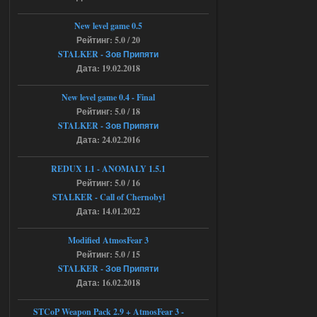
https://rutube.ru/video/50be34
6a53045b746b6f2d80812029a
3/?r=plemwd
New level game 0.5
Рейтинг: 5.0 / 20
04.08.2026
Ответить ➤
STALKER - Зов Припяти
Дата: 19.02.2018
Объединенный Пак 2 + OGSR +
STCoP WP 3.4
New level game 0.4 - Final
Рейтинг: 5.0 / 18
Stalker-Mods-Clan-su
11:30
STALKER - Зов Припяти
Дата: 24.02.2016
Доступно только для пользователей
REDUX 1.1​​​​​​​ - ANOMALY 1.5.1
Рейтинг: 5.0 / 16
04.08.2026
Ответить ➤
STALKER - Call of Chernobyl
Объединенный Пак 2 + OGSR +
Дата: 14.01.2022
STCoP WP 3.4
Modified AtmosFear 3
andreyforest1993
08:24
Рейтинг: 5.0 / 15
STALKER - Зов Припяти
там есть опция расшириные
анимации нпс, я поставил
Дата: 16.02.2018
галочку но толку ноль, ни каких
анимаций нет, может это что-то другое,
не известно, больше нет ни каких таких
STCoP Weapon Pack 2.9 + AtmosFear 3 -