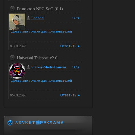
Редактор NPC SoC (0.1)
Labadal
15:39
Доступно только для пользователей
07.08.2026
Ответить ➤
Universal Teleport v2.0
Stalker-Mods-Clan-su
15:03
Доступно только для пользователей
06.08.2026
Ответить ➤
Universal Teleport v2.0
DEDULYA-1967
15:01
ADVERT📰РЕКЛАМА
Я не хотел кого то расстроить
и тем более обидеть, но чтобы
я не ставил для тестов , всё работало на