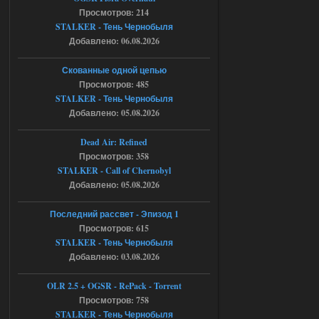
Просмотров: 214
Спавнер + Правки + Античит - Dead
STALKER - Тень Чернобыля
Добавлено: 06.08.2026
City Final
Michman1970
09:16
Скованные одной цепью
Что то не работает спавнер,
Просмотров: 485
все устанавливал по
STALKER - Тень Чернобыля
мануалу......
Добавлено: 05.08.2026
06.08.2026
Ответить ➤
Dead Air: Refined
Просмотров: 358
Игра для сталкера 21-очко
STALKER - Call of Chernobyl
ruslanpyrusov
23:13
Добавлено: 05.08.2026
как изменить макс сумму
ставки в файлах чтобы
Последний рассвет - Эпизод 1
ставить больше 1 к
Просмотров: 615
STALKER - Тень Чернобыля
05.08.2026
Ответить ➤
Добавлено: 03.08.2026
Тайна Зоны - Remaster 2026
OLR 2.5 + OGSR - RePack - Torrent
Stalker-Mods-Clan-su
21:33
Просмотров: 758
STALKER - Тень Чернобыля