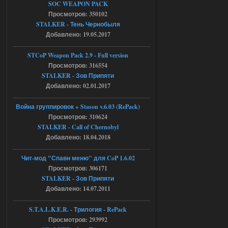
SOC WEAPON PACK
AndreySA
20:25
Просмотров: 350102
[05.08.26
STALKER - Тень Чернобыля
20:23:10.934] [17468]
Добавлено: 19.05.2017
FATAL ERROR
[error]Expression : FATAL ERROR
STCoP Weapon Pack 2.9 - Full version
[error]Function :
CScriptEngine::lua_pcall_failed
Просмотров: 316554
[error]File : D:\a\OGSR-
STALKER - Зов Припяти
Engine\OGSR-
Engine\ogsr_engine\COMMON_AI\scrip
Добавлено: 02.01.2017
t_engine.cpp
[error]Line : 75
Война группировок + Stason v.6.03 (RePack)
[error]Description :
[CScriptEngine::lua_pcall_failed]: ... -
Просмотров: 310624
shadow of
STALKER - Call of Chernobyl
chernobyl\gamedata\scripts\xr_camper.sc
ript:510: attempt to index local 'manager'
Добавлено: 18.04.2018
(a nil value)
Вылет после захода в Припять.
Чит-мод "Спавн меню" для CoP 1.6.02
05.08.2026
Ответить ➤
Просмотров: 306171
STALKER - Зов Припяти
Скованные одной цепью
Добавлено: 14.07.2011
r4908778
18:37
S.T.A.L.K.E.R. - Трилогия - RePack
с избавлением от баласта,
Просмотров: 293992
доходяга.