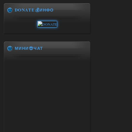
DONATE💰ИНФО
МИНИ😎ЧАТ