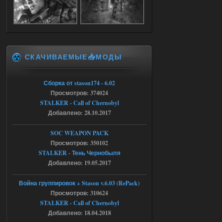
Доступно только для пользователей
05.08.2026
Ответить ➤
СКАЧИВАЕМЫЕ📥МОДЫ
Объединенный Пак 2 + OGSR +
STCoP WP 3.4
Сборка от stason174 - 6.02
Stalker-Mods-Clan-su
17:25
Просмотров: 374024
STALKER - Call of Chernobyl
Доступно только для пользователей
Добавлено: 28.10.2017
04.08.2026
Ответить ➤
SOC WEAPON PACK
Просмотров: 350102
Объединенный Пак 2 + OGSR +
STALKER - Тень Чернобыля
STCoP WP 3.4
Добавлено: 19.05.2017
Stalker-Mods-Clan-su
17:19
Война группировок + Stason v.6.03 (RePack)
Просмотров: 310624
Доступно только для пользователей
STALKER - Call of Chernobyl
Добавлено: 18.04.2018