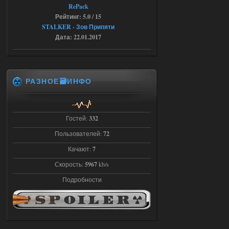
кнопок по поводу анимаций
RePack
04.08.2026
Ответить ➤
Рейтинг: 5.0 / 15
STALKER - Зов Припяти
Последний рассвет - Эпизод 1
Дата: 22.01.2017
Stalker-Mods-Clan-su
22:29
Доступно только для пользователей
РАЗНОЕ🗃️ИНФО
03.08.2026
Ответить ➤
Гостей:
332
Объединенный Пак 2 + OGSR +
STCoP WP 3.4
Пользователей:
72
Stalker-Mods-Clan-su
Качают:
7
22:27
Скорость:
5967
kb/s
Доступно только для пользователей
Подробности
03.08.2026
Ответить ➤
Объединенный Пак 2 + OGSR +
STCoP WP 3.4