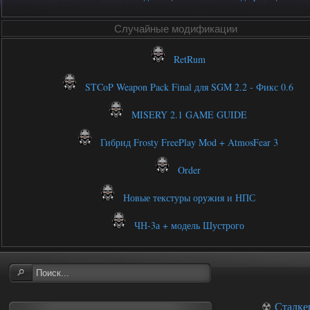
Случайные модификации
RetRum
STCoP Weapon Pack Final для SGM 2.2 - Фикс 0.6
MISERY 2.1 GAME GUIDE
Гибрид Frosty FreePlay Mod + AtmosFear 3
Order
Новые текстуры оружия и НПС
ЧН-3а + модель Шустрого
☢
Сталке