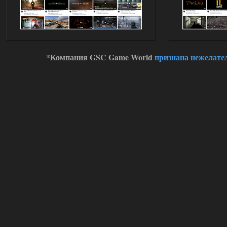
Устанавливать только
поверх финальной версии все в одном
(Standalone Final) от 29.12.2025!
Доступно только для пользователей
03.08.2026
Ответить ➤
*Компания GSC Game World
признана нежелате
ANOMALY ※ MEDIUM 7.0
Dvoeshnik
21:30
Хорошая сборка, графон и
детали на высоте не так
мрачно как в других сборках, дождь
барабанит по металу это нечто. Люблю
хардкор по типу Dead Air но здесь он
компромисный не такой жесткий.
Стартовый набор удивил на харде и
выживании такой комбез крутой не
удержался взял его и ножичек. Забавно
получилось, благо тайники спасают.
Поигрался пока немного но уже оч
нравится как то так!
02.08.2026
Ответить ➤
Lost Alpha Enhanced Edition 1.3 +
Stalker-Mods-Clan-su
12:09