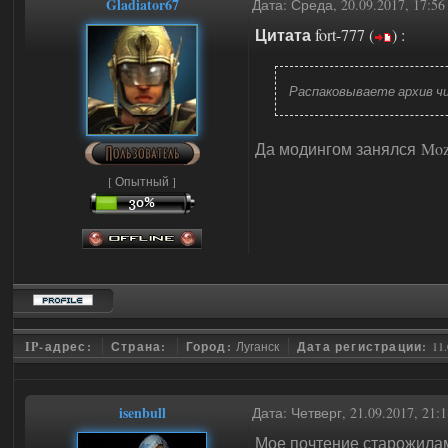
Gladiator67
Дата: Среда, 20.09.2017, 17:5
Цитата
fort-777
(
)
:
Распаковываете архив чи
Да модингом занялся Mozd
[ Опытный ]
IP-адрес:
Страна:
Город:
Луганск
Дата регистрации:
11.
isenbull
Дата: Четверг, 21.09.2017, 21
Мое почтение старожилам