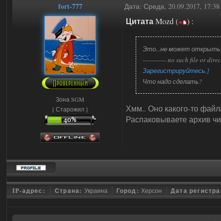
fort-777
Дата: Среда, 20.09.2017, 17:3
Цитата
Mozd
(
)
:
Это...не может открыть скрип
------------ no such file o
Зарегистрируйтесь.]
Что надо сделать?
Зона SGM
Хмм.. Оно какого-то файла
[ Старожил ]
Распаковываете архив чи
IP-адрес:
Страна:
Украина
Город:
Херсон
Дата регистр