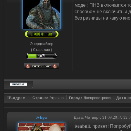
моде ) ПНВ включается то
способом не включить и 
без разницы на какую кно
Энерджайзер
[ Старожил ]
IP-адрес:
Страна:
Украина
Город:
Днепропетровск
Дата р
3vtiger
Дата: Четверг, 21.09.2017, 22
isenbull
, привет! Попробу