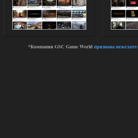
*Компания GSC Game World
признана нежелате