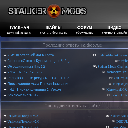
ГЛАВНАЯ
ФАЙЛЫ
ФОРУМ
ВИДЕО
news stalker-mods
скачать бесплатно
обсуждение
смотреть онлайн
Последние ответы на форуме
➨
У меня вот такой лог вылета
✉:
Stalker-Mods-Clan-su
➨
Вопросы/Ответы Курс молодого бойца.
✉:
Chtiht
➨
Объединенный Пак 2.2
✉:
Stalker-Mods-Clan-su
➨
S.T.A.L.K.E.R. Anomaly
✉:
монолит7121
➨
Распакованные ресурсы S.T.A.L.K.E.R.
✉:
Vadumstal
➨
Прохождение мода Плохая Компания
✉:
Klepsergei
➨
ГИД - Плохая компания 2: Масон
✉:
Klepsergei6695
➨
Как скачать с TeraBox
✉:
Loner_Dute
Последние ответы на сайте
➨
Universal Teleport v2.0
✉:
Stalker-Mod
➨
Universal Teleport v2.0
✉:
DEDUL
➨
Universal Teleport v2.0
✉:
Stalker-Mod