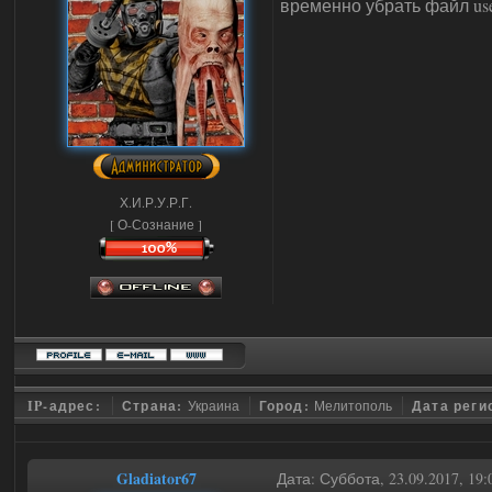
временно убрать файл user
Х.И.Р.У.Р.Г.
[ О-Сознание ]
IP-адрес:
Страна:
Украина
Город:
Мелитополь
Дата реги
Gladiator67
Дата: Суббота, 23.09.2017, 19