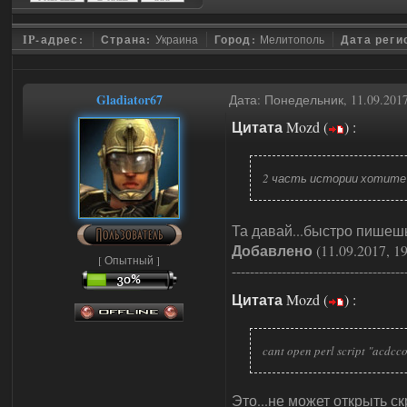
IP-адрес:
Страна:
Украина
Город:
Мелитополь
Дата реги
Gladiator67
Дата: Понедельник, 11.09.201
Цитата
Mozd
(
)
:
2 часть истории хотите
Та давай...быстро пишешь
Добавлено
(11.09.2017, 19
[ Опытный ]
--------------------------------------
Цитата
Mozd
(
)
:
cant open perl script "acdcco
Это...не может открыть скр