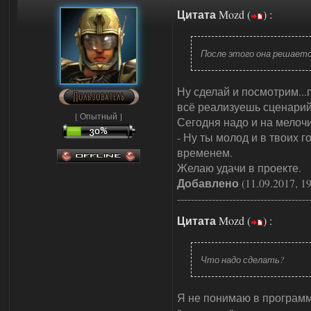
Цитата
Mozd
(
)
:
После этого она решаетс
Ну сделай и посмотрим...
всё реализуешь сценарий.
[ Опытный ]
Сегодня надо и на мелочи
- Ну ты молод и в твоих г
временем.
Желаю удачи в проекте.
Добавлено
(11.09.2017, 19
--------------------------------------
Цитата
Mozd
(
)
:
Что надо сделать?
Я не понимаю в программи