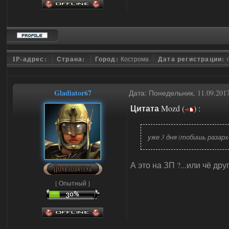
IP-адрес:
Страна:
Город:
Кострома
Дата регистрации:
Gladiator67
Дата: Понедельник, 11.09.201
Цитата
Mozd
(
)
:
уже 3 дня (тобишь разарх
А это на ЗП ?...или чё дру
[ Опытный ]