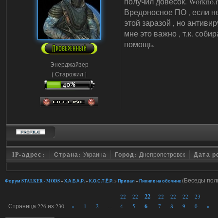
получил довесок. Workno.
Вредоносное ПО , если н
этой заразой , но антивир
мне это важно , т.к. соб
помощь.
Энерджайзер
[ Старожил ]
IP-адрес:
Страна:
Украина
Город:
Днепропетровск
Дата р
(Беседы пол
Форум STALKER - MODS
»
Х.А.Б.А.Р.
»
К.О.С.Т.Ё.Р.
»
Привал
»
Пикник на обочине
22
22
22
22
22
22
23
Страница
226
из
230
6
«
1
2
4
5
7
8
9
0
»
…