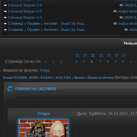
➨
Universal Teleport v2.0
✉:
DEDUL
➨
Universal Teleport v2.0
✉:
Stalker-Mod
➨
Universal Teleport v2.0
✉:
DEDUL
➨
Спавнер + Правки + Античит - Dead City Final
✉:
Stalker-Mod
➨
Спавнер + Правки + Античит - Dead City Final
✉:
Mic
Новые
22
22
22
22
22
22
23
Страница
226
из
230
6
«
1
2
4
5
7
8
9
0
»
…
Модератор форума:
3vtiger
(Беседы пол
Форум STALKER - MODS
»
Х.А.Б.А.Р.
»
К.О.С.Т.Ё.Р.
»
Привал
»
Пикник на обочине
ПИКНИК НА ОБОЧИНЕ
3vtiger
Дата: Суббота, 26.12.2015, 21