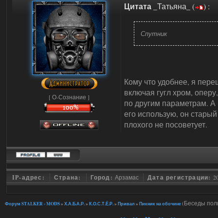
Цитата
_Татьяна_
(
)
:
Спутник
Кому что удобнее, я переш
включая гугл хром, оперу,
[ О-Сознание ]
по другим параметрам. А 
его использую, он старый
плохого не посоветует.
IP-адрес:
Страна:
Город:
Арзамас
Дата регистрации:
2
(Беседы пол
Форум STALKER - MODS
»
Х.А.Б.А.Р.
»
К.О.С.Т.Ё.Р.
»
Привал
»
Пикник на обочине