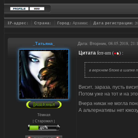
IP-адрес:
Страна:
Город:
Арзамас
Дата регистрации:
2
_Татьяна_
Дата: Вторник, 08.05.2018, 21
Цитата
ferr-um
(
)
:
в верхнем блоке в шапке 
Висит, зараза, пусть виси
Потом уже на тот и на эт
Вчера никак не могла пон
А альтернативы нет юкозу
Тёмная
[ Старожил ]