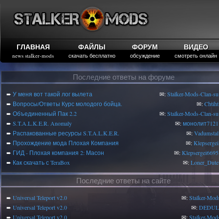
ГЛАВНАЯ
ФАЙЛЫ
ФОРУМ
ВИДЕО
news stalker-mods
скачать бесплатно
обсуждение
смотреть онлайн
Последние ответы на форуме
➨
У меня вот такой лог вылета
✉:
Stalker-Mods-Clan-su
➨
Вопросы/Ответы Курс молодого бойца.
✉:
Chtiht
➨
Объединенный Пак 2.2
✉:
Stalker-Mods-Clan-su
➨
S.T.A.L.K.E.R. Anomaly
✉:
монолит7121
➨
Распакованные ресурсы S.T.A.L.K.E.R.
✉:
Vadumstal
➨
Прохождение мода Плохая Компания
✉:
Klepsergei
➨
ГИД - Плохая компания 2: Масон
✉:
Klepsergei6695
➨
Как скачать с TeraBox
✉:
Loner_Dute
Последние ответы на сайте
➨
Universal Teleport v2.0
✉:
Stalker-Mod
➨
Universal Teleport v2.0
✉:
DEDUL
➨
Universal Teleport v2.0
✉:
Stalker-Mod