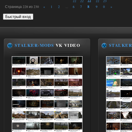
22
22
22
22
23
Страница
228
из
230
8
«
1
2
6
7
9
0
»
…
STALKER-MODS
VK VIDEO
STALKER