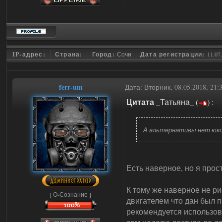
IP-адрес:
Страна:
Город:
Сочи
Дата регистрации:
11.07
ferr-um
Дата: Вторник, 08.05.2018, 21
Цитата
_Татьяна_
(
)
:
А альтернативы нет юко
Есть наверное, но я прост
К тому же наверное не рис
[ О-Сознание ]
двигателем что дан был п
рекомендуется использова