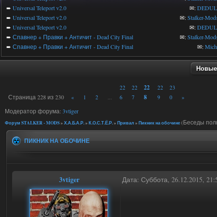
➨
Universal Teleport v2.0
✉:
DEDUL
➨
Universal Teleport v2.0
✉:
Stalker-Mod
➨
Universal Teleport v2.0
✉:
DEDUL
➨
Спавнер + Правки + Античит - Dead City Final
✉:
Stalker-Mod
➨
Спавнер + Правки + Античит - Dead City Final
✉:
Mic
Новые
22
22
22
22
23
Страница
228
из
230
8
«
1
2
6
7
9
0
»
…
Модератор форума:
3vtiger
(Беседы пол
Форум STALKER - MODS
»
Х.А.Б.А.Р.
»
К.О.С.Т.Ё.Р.
»
Привал
»
Пикник на обочине
ПИКНИК НА ОБОЧИНЕ
3vtiger
Дата: Суббота, 26.12.2015, 21