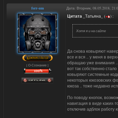
ferr-um
Дата: Вторник, 08.05.2018, 21
Цитата
_Татьяна_
(
)
:
Хотя я и на сайте
Да снова ковыряют навер
все и вся .. у меня в вер
обращаю уже внимания ..
[ О-Сознание ]
вот так собственно стало 
ковыряют системные коды 
некоторых юкозовских фо
юкоза .. тоже недавно ис
По поводу кнопок, возмо
навигация в виде каких-то
отключив адблок работу к