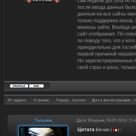
сам неделю доступа по ло
после ввода данных было
данным на все сайты юкоз
только поддержка юкоза, х
можешь зайти. Вообще ре
сайт отображает. По пово
по поводу того, что у ко
принудительно для гостей
первой причиной неработ
Но зарегистрированные п
свой страх и риск), тольк
IP-адрес:
Страна:
Город:
Арзамас
Дата регистрации:
2
_Татьяна_
Дата: Вторник, 08.05.2018, 21
Цитата
ferr-um
(
)
: