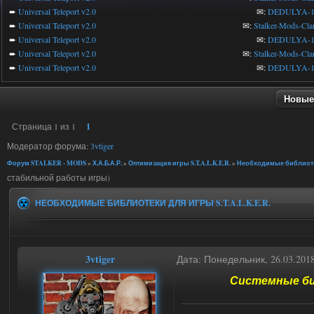
➨
Universal Teleport v2.0
✉:
DEDULYA-1
➨
Universal Teleport v2.0
✉:
Stalker-Mods-Cla
➨
Universal Teleport v2.0
✉:
DEDULYA-1
➨
Universal Teleport v2.0
✉:
Stalker-Mods-Cla
➨
Universal Teleport v2.0
✉:
DEDULYA-1
Новые
Страница
1
из
1
1
Модератор форума:
3vtiger
Форум STALKER - MODS
»
Х.А.Б.А.Р.
»
Оптимизация игры S.T.A.L.K.E.R.
»
Необходимые библиотеки
стабильной работы игры)
НЕОБХОДИМЫЕ БИБЛИОТЕКИ ДЛЯ ИГРЫ S.T.A.L.K.E.R.
3vtiger
Дата: Понедельник, 26.03.201
Системные биб