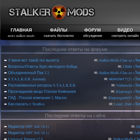
ГЛАВНАЯ
ФАЙЛЫ
ФОРУМ
ВИДЕО
news stalker-mods
скачать бесплатно
обсуждение
смотреть онлайн
Последние ответы на форуме
➨
У меня вот такой лог вылета
✉:
Stalker-Mods-Clan-su
<Те
➨
Вопросы/Ответы Курс молодого бойца.
✉:
Chtiht
<Те
➨
Объединенный Пак 2.2
✉:
Stalker-Mods-Clan-su
<Те
➨
S.T.A.L.K.E.R. Anomaly
✉:
монолит7121
<Те
➨
Распакованные ресурсы S.T.A.L.K.E.R.
✉:
Vadumstal
<Те
➨
Прохождение мода Плохая Компания
✉:
Klepsergei
<Те
➨
ГИД - Плохая компания 2: Масон
✉:
Klepsergei6695
<Те
➨
Как скачать с TeraBox
✉:
Loner_Dute
<Те
Последние ответы на сайте
➨
Редактор NPC SoC (0.1)
✉:
fi
➨
Редактор NPC SoC (0.1)
✉:
Lab
➨
Universal Teleport v2.0
✉:
Stalker-Mods-Cla