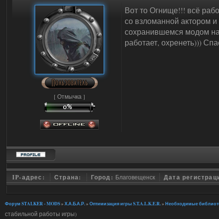
Вот то Огнище!!! всё раб
со взломанной актором и
сохранившемся модом на д
работает, охренеть))) Спа
[ Отмычка ]
IP-адрес:
Страна:
Город:
Благовещенск
Дата регистрац
Форум STALKER - MODS
»
Х.А.Б.А.Р.
»
Оптимизация игры S.T.A.L.K.E.R.
»
Необходимые библиотеки
стабильной работы игры)