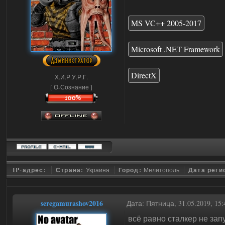
MS VC++ 2005-2017
Microsoft .NET Framework
DirectX
Х.И.Р.У.Р.Г.
[ О-Сознание ]
IP-адрес:
Страна:
Украина
Город:
Мелитополь
Дата реги
seregamurashov2016
Дата: Пятница, 31.05.2019, 1
всё равно сталкер не зап