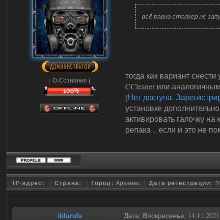
всё равно сталкер не за
тогда как вариант снести
[ О-Сознание ]
CCleaner или аналогичным
[Нет доступа. Зарегистри
установке дополнительног
активировать галочку на кр
репака .. если и это не п
IP-адрес:
Страна:
Город:
Арзамас
Дата регистрации:
2
ildarufa
Дата: Воскресенье, 14.11.202