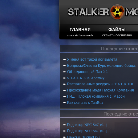
ГЛАВНАЯ
ФАЙЛЫ
news stalker-mods
скачать бесплатно
Последние отве
➨
У меня вот такой лог вылета
➨
Вопросы/Ответы Курс молодого бойца.
➨
Объединенный Пак 2.2
➨
S.T.A.L.K.E.R. Anomaly
➨
Распакованные ресурсы S.T.A.L.K.E.R.
➨
Прохождение мода Плохая Компания
➨
ГИД - Плохая компания 2: Масон
➨
Как скачать с TeraBox
Последние отве
➨
Редактор NPC SoC (0.1)
➨
Редактор NPC SoC (0.1)
➨
Universal Teleport v2.0