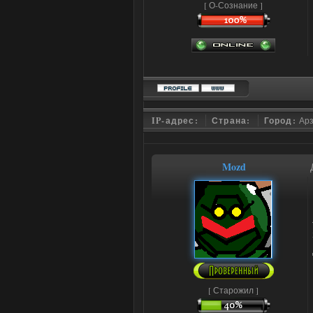
[ О-Сознание ]
IP-адрес:
Страна:
Город:
Ар
Mozd
[ Старожил ]