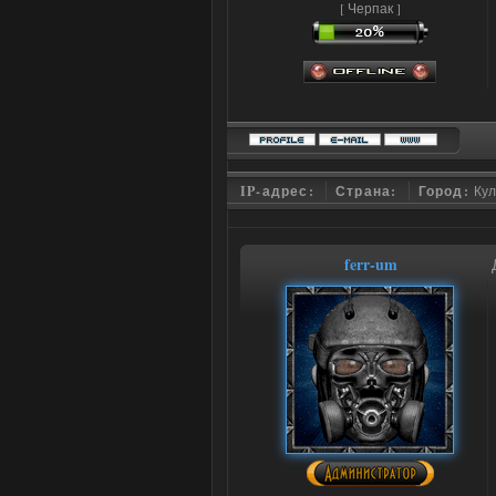
[ Черпак ]
IP-адрес:
Страна:
Город:
Ку
ferr-um