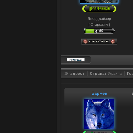
Энерджайзер
[ Старожил ]
IP-адрес:
Страна:
Украина
Го
Бармен