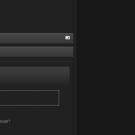
игня?