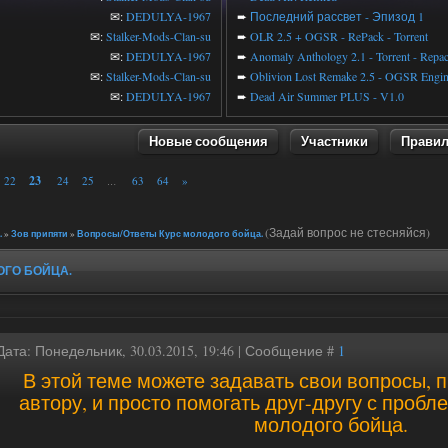
✉:
DEDULYA-1967
➨
Последний рассвет - Эпизод 1
✉:
Stalker-Mods-Clan-su
➨
OLR 2.5 + OGSR - RePack - Torrent
✉:
DEDULYA-1967
➨
Anomaly Anthology 2.1 - Torrent - Repa
✉:
Stalker-Mods-Clan-su
➨
Oblivion Lost Remake 2.5 - OGSR Engi
✉:
DEDULYA-1967
➨
Dead Air Summer PLUS - V1.0
Новые сообщения
Участники
Прави
23
22
24
25
63
64
»
…
(Задай вопрос не стесняйся)
.
»
Зов припяти
»
Вопросы/Ответы Курс молодого бойца.
ОГО БОЙЦА.
Дата: Понедельник, 30.03.2015, 19:46 | Сообщение #
1
В этой теме можете задавать свои вопросы, 
автору, и просто помогать друг-другу с пробл
молодого бойца.