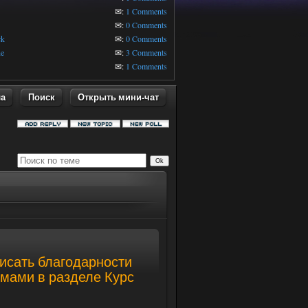
✉:
1 Comments
✉:
0 Comments
ck
✉:
0 Comments
ne
✉:
3 Comments
✉:
1 Comments
ла
Поиск
Открыть мини-чат
писать благодарности
емами в разделе Курс