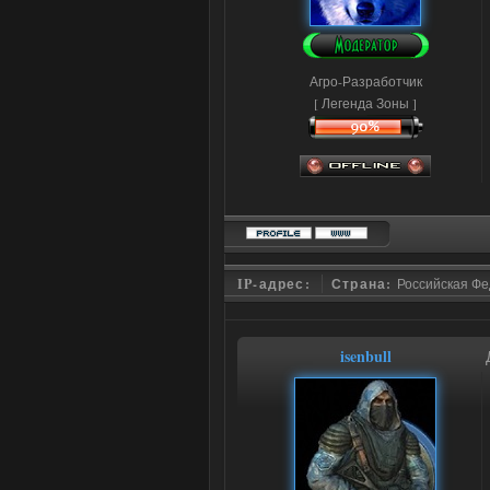
Агро-Разработчик
[ Легенда Зоны ]
IP-адрес:
Страна:
Российская Ф
isenbull