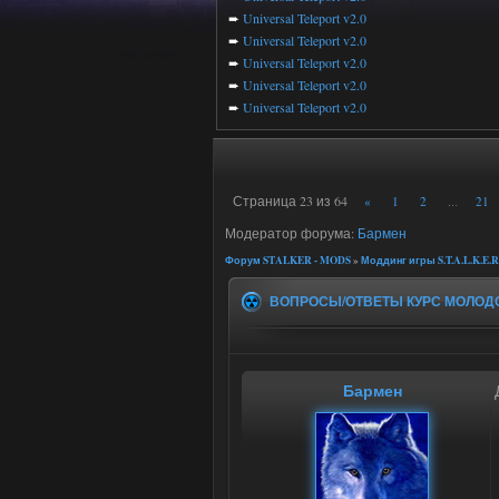
➨
Universal Teleport v2.0
➨
Universal Teleport v2.0
➨
Universal Teleport v2.0
➨
Universal Teleport v2.0
➨
Universal Teleport v2.0
Страница
23
из
64
«
1
2
21
…
Модератор форума:
Бармен
Форум STALKER - MODS
»
Моддинг игры S.T.A.L.K.E.R
ВОПРОСЫ/ОТВЕТЫ КУРС МОЛОД
Бармен