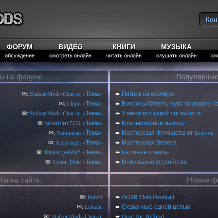
Кон
Вы
ФОРУМ
ВИДЕО
КНИГИ
МУЗЫКА
обсуждение
смотреть онлайн
читать онлайн
слушать онлайн
см
ты на форуме
Популярные
✉:
Stalker-Mods-Clan-su
<Тема>
➨
Пикник на обочине
✉:
Chtiht
<Тема>
➨
Вопросы/Ответы Курс молодого б
✉:
Stalker-Mods-Clan-su
<Тема>
➨
У меня вот такой лог вылета
✉:
монолит7121
<Тема>
➨
Компьютерное железо
✉:
Vadumstal
<Тема>
➨
Мастерская Фотошопа от Konvoir
✉:
Klepsergei
<Тема>
➨
Мастерская Велеса
✉:
Klepsergei6695
<Тема>
➨
Бытовые товары
✉:
Loner_Dute
<Тема>
➨
Мобильные устройства
ты на сайте
Новые фа
✉:
filin04
➨
OGSR Flora Overhaul
✉:
Labadal
➨
Скованные одной цепью
✉:
Stalker-Mods-Clan-su
➨
Dead Air: Refined