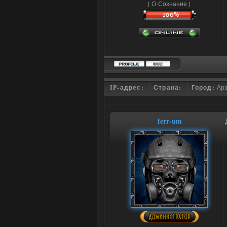
[ О-Сознание ]
IP-адрес:
Страна:
Город:
Ар
ferr-um