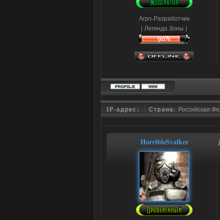
Агро-Разработчик
[ Легенда Зоны ]
IP-адрес:
Страна:
Российская Ф
HorribleSvalker