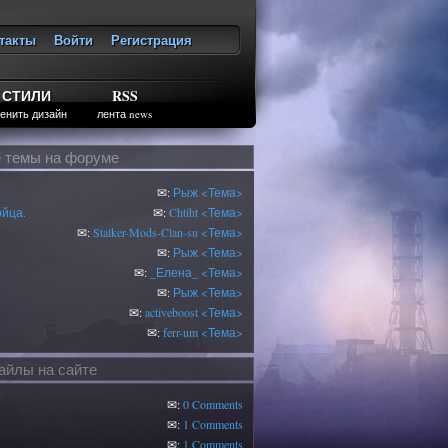
такты
Войти
Регистрация
ход
СТИЛИ
RSS
енить дизайн
лента news
 темы на форуме
✉:
Рыж
<Тема>
ойца.
✉:
Chtiht
<Тема>
✉:
Stalker-Mods-Clan-su
<Тема>
✉:
Рыж
<Тема>
✉:
_Елена_
<Тема>
✉:
Рыж
<Тема>
✉:
activeboost
<Тема>
✉:
ferr-um
<Тема>
йлы на сайте
✉:
0 Comments
✉:
1 Comments
✉:
1 Comments