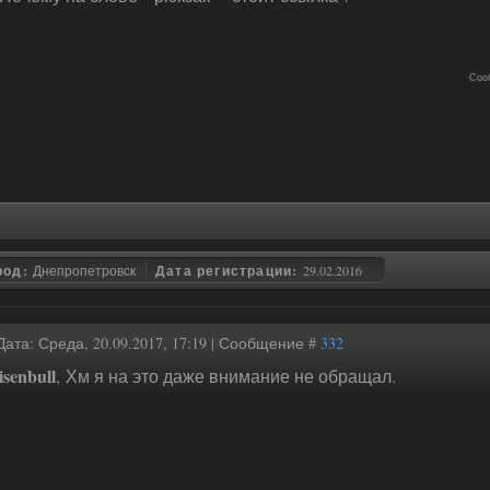
Соо
род:
Днепропетровск
Дата регистрации:
29.02.2016
Дата: Среда, 20.09.2017, 17:19 | Сообщение #
332
isenbull
, Хм я на это даже внимание не обращал.