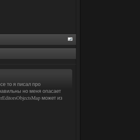
се то я писал про
правильны но меня опасает
rEditorsObjectsMap может из