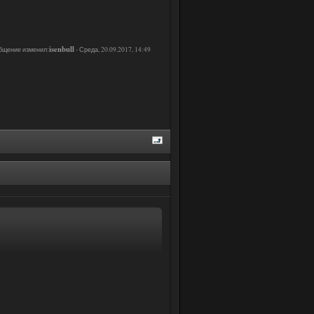
isenbull
бщение изменил:
-
Среда, 20.09.2017, 14:49