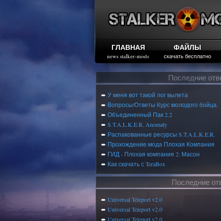
ГЛАВНАЯ
ФАЙЛЫ
news stalker-mods
скачать бесплатно
Последние отв
➨
У меня вот такой лог вылета
➨
Вопросы/Ответы Курс молодого бойца.
➨
Объединенный Пак 2.2
➨
S.T.A.L.K.E.R. Anomaly
➨
Распакованные ресурсы S.T.A.L.K.E.R.
➨
Прохождение мода Плохая Компания
➨
ГИД - Плохая компания 2: Масон
➨
Как скачать с TeraBox
Последние от
➨
Universal Teleport v2.0
➨
Universal Teleport v2.0
➨
Universal Teleport v2.0