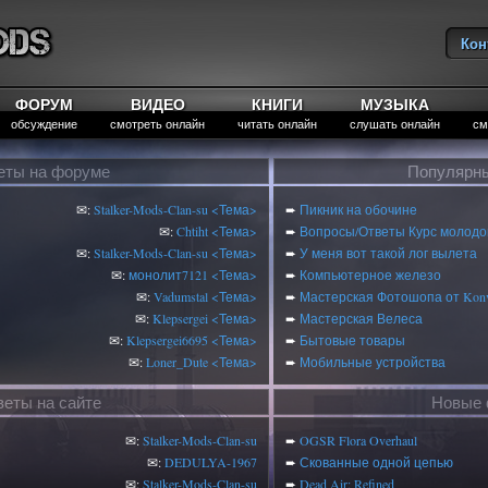
Кон
Вы
ФОРУМ
ВИДЕО
КНИГИ
МУЗЫКА
обсуждение
смотреть онлайн
читать онлайн
слушать онлайн
см
еты на форуме
Популярны
✉:
Stalker-Mods-Clan-su
<Тема>
➨
Пикник на обочине
✉:
Chtiht
<Тема>
➨
Вопросы/Ответы Курс молодог
✉:
Stalker-Mods-Clan-su
<Тема>
➨
У меня вот такой лог вылета
✉:
монолит7121
<Тема>
➨
Компьютерное железо
✉:
Vadumstal
<Тема>
➨
Мастерская Фотошопа от Konv
✉:
Klepsergei
<Тема>
➨
Мастерская Велеса
✉:
Klepsergei6695
<Тема>
➨
Бытовые товары
✉:
Loner_Dute
<Тема>
➨
Мобильные устройства
веты на сайте
Новые 
✉:
Stalker-Mods-Clan-su
➨
OGSR Flora Overhaul
✉:
DEDULYA-1967
➨
Скованные одной цепью
✉:
Stalker-Mods-Clan-su
➨
Dead Air: Refined