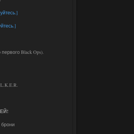
уйтесь.]
йтесь.]
первого Black Ops).
L.K.E.R.
ЕЙ!
в брони