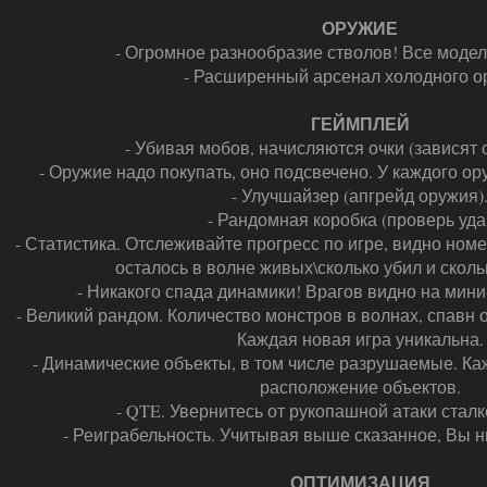
ОРУЖИЕ
- Огромное разнообразие стволов! Все модел
- Расширенный арсенал холодного о
ГЕЙМПЛЕЙ
- Убивая мобов, начисляются очки (зависят о
- Оружие надо покупать, оно подсвечено. У каждого ор
- Улучшайзер (апгрейд оружия)
- Рандомная коробка (проверь уда
- Статистика. Отслеживайте прогресс по игре, видно ном
осталось в волне живых\сколько убил и скольк
- Никакого спада динамики! Врагов видно на мини-
- Великий рандом. Количество монстров в волнах, спавн о
Каждая новая игра уникальна.
- Динамические объекты, в том числе разрушаемые. Каж
расположение объектов.
- QTE. Увернитесь от рукопашной атаки сталке
- Реиграбельность. Учитывая выше сказанное, Вы ни
ОПТИМИЗАЦИЯ