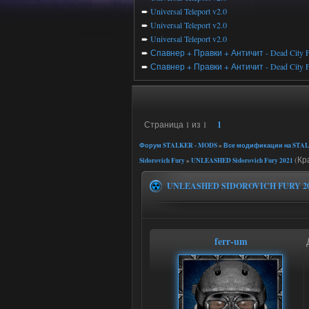
➨
Universal Teleport v2.0
➨
Universal Teleport v2.0
➨
Universal Teleport v2.0
➨
Спавнер + Правки + Античит - Dead City F
➨
Спавнер + Правки + Античит - Dead City F
Страница
1
из
1
1
Форум STALKER - MODS
»
Все модификации на STAL
(Кр
Sidorovich Fury
»
UNLEASHED Sidorovich Fury 2021
UNLEASHED SIDOROVICH FURY 2
ferr-um