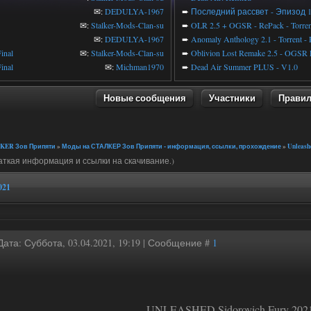
✉:
DEDULYA-1967
➨
Последний рассвет - Эпизод 
✉:
Stalker-Mods-Clan-su
➨
OLR 2.5 + OGSR - RePack - Torren
✉:
DEDULYA-1967
➨
Anomaly Anthology 2.1 - Torrent -
inal
✉:
Stalker-Mods-Clan-su
➨
Oblivion Lost Remake 2.5 - OGSR 
inal
✉:
Michman1970
➨
Dead Air Summer PLUS - V1.0
Новые сообщения
Участники
Прави
KER Зов Припяти
»
Моды на СТАЛКЕР Зов Припяти - информация, ссылки, прохождение
»
Unleash
аткая информация и ссылки на скачивание.)
021
Дата: Суббота, 03.04.2021, 19:19 | Сообщение #
1
UNLEASHED Sidorovich Fury 202