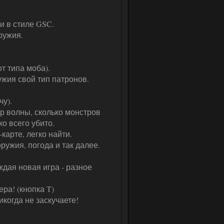
и в стиле GSC.
ружия.
т типа моба).
ужия свой тип патронов.
.
чу).
ер волны, сколько монстров
о всего убито.
карте, легко найти.
ружия, погода и так далее.
дая новая игра - разное
ра! (кнопка T)
когда не заскучаете!