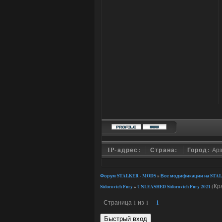
IP-адрес:
Страна:
Город:
Ар
Форум STALKER - MODS
»
Все модификации на STAL
(Кр
Sidorovich Fury
»
UNLEASHED Sidorovich Fury 2021
Страница
1
из
1
1