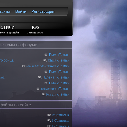
такты
Войти
Регистрация
ход
СТИЛИ
RSS
енить дизайн
лента news
е темы на форуме
✉:
Рыж
<Тема>
о бойца.
✉:
Chtiht
<Тема>
✉:
Stalker-Mods-Clan-su
<Тема>
✉:
Рыж
<Тема>
oir
✉:
_Елена_
<Тема>
✉:
Рыж
<Тема>
✉:
activeboost
<Тема>
✉:
ferr-um
<Тема>
файлы на сайте
✉:
0 Comments
✉:
1 Comments
✉:
1 Comments