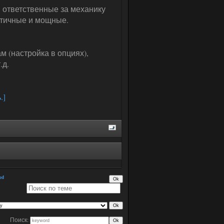
 ответственные за механику
стичные и мощные.
 (настройка в опциях),
.д.
.]
ed
Поиск: