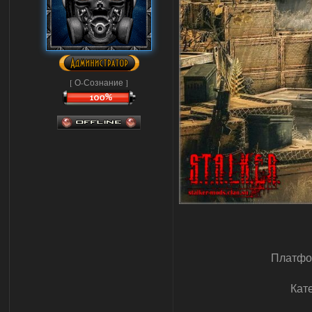
[ О-Сознание ]
Платфо
Кат