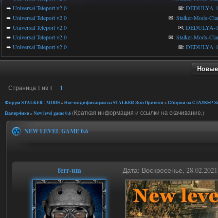
➨
Universal Teleport v2.0
✉:
DEDULYA-1
➨
Universal Teleport v2.0
✉:
Stalker-Mods-Cla
➨
Universal Teleport v2.0
✉:
DEDULYA-1
➨
Universal Teleport v2.0
✉:
Stalker-Mods-Cla
➨
Universal Teleport v2.0
✉:
DEDULYA-1
Новые
Страница
1
из
1
1
Форум STALKER - MODS
»
Все модификации на STALKER Зов Припяти
»
Сборки на СТАЛКЕР Зо
(Краткая информация и ссылки на скачивание.)
Валер4ика
»
New level game 0.6
NEW LEVEL GAME 0.6
ferr-um
Дата: Воскресенье, 28.02.202