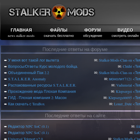
ГЛАВНАЯ
ФАЙЛЫ
ФОРУМ
ВИДЕО
news stalker-mods
скачать бесплатно
обсуждение
смотреть онлайн
Последние ответы на форуме
➨
У меня вот такой лог вылета
✉:
Stalker-Mods-Clan-su
<Те
➨
Вопросы/Ответы Курс молодого бойца.
✉:
Chtiht
<Те
➨
Объединенный Пак 2.2
✉:
Stalker-Mods-Clan-su
<Те
➨
S.T.A.L.K.E.R. Anomaly
✉:
монолит7121
<Те
➨
Распакованные ресурсы S.T.A.L.K.E.R.
✉:
Vadumstal
<Те
➨
Прохождение мода Плохая Компания
✉:
Klepsergei
<Те
➨
ГИД - Плохая компания 2: Масон
✉:
Klepsergei6695
<Те
➨
Как скачать с TeraBox
✉:
Loner_Dute
<Те
Последние ответы на сайте
➨
Редактор NPC SoC (0.1)
✉:
fi
➨
Редактор NPC SoC (0.1)
✉:
Lab
➨
Universal Teleport v2.0
✉:
Stalker-Mods-Cla