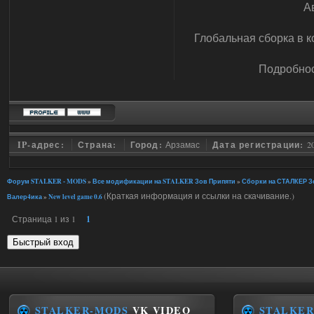
А
Глобальная сборка в 
Подробнос
IP-адрес:
Страна:
Город:
Арзамас
Дата регистрации:
2
Форум STALKER - MODS
»
Все модификации на STALKER Зов Припяти
»
Сборки на СТАЛКЕР Зо
(Краткая информация и ссылки на скачивание.)
Валер4ика
»
New level game 0.6
Страница
1
из
1
1
STALKER-MODS
VK VIDEO
STALKER