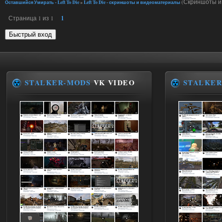
(Скриншоты и 
Оставшийся Умирать - Left To Die
»
Left To Die - скриншоты и видеоматериалы
Страница
1
из
1
1
STALKER-MODS
VK VIDEO
STALKER