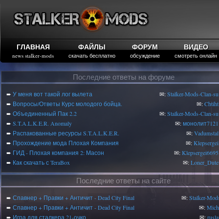
ГЛАВНАЯ
ФАЙЛЫ
ФОРУМ
ВИДЕО
news stalker-mods
скачать бесплатно
обсуждение
смотреть онлайн
Последние ответы на форуме
➨
У меня вот такой лог вылета
✉:
Stalker-Mods-Clan-su
➨
Вопросы/Ответы Курс молодого бойца.
✉:
Chtiht
➨
Объединенный Пак 2.2
✉:
Stalker-Mods-Clan-su
➨
S.T.A.L.K.E.R. Anomaly
✉:
монолит7121
➨
Распакованные ресурсы S.T.A.L.K.E.R.
✉:
Vadumstal
➨
Прохождение мода Плохая Компания
✉:
Klepsergei
➨
ГИД - Плохая компания 2: Масон
✉:
Klepsergei6695
➨
Как скачать с TeraBox
✉:
Loner_Dute
Последние ответы на сайте
➨
Спавнер + Правки + Античит - Dead City Final
✉:
Stalker-Mod
➨
Спавнер + Правки + Античит - Dead City Final
✉:
Mic
➨
Игра для сталкера 21-очко
✉:
rusl