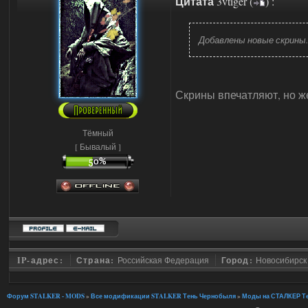
Цитата
3vtiger
(
)
:
Добавлены новые скрины.
Скрины впечатляют, но ж
Тёмный
[ Бывалый ]
IP-адрес:
Страна:
Российская Федерация
Город:
Новосибирск
Форум STALKER - MODS
»
Все модификации STALKER Тень Чернобыля
»
Моды на СТАЛКЕР Те