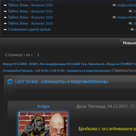
➨
Тайна Зоны - Remaster 2026
✉:
Stalker-Mod
➨
Тайна Зоны - Remaster 2026
✉:
A
➨
Тайна Зоны - Remaster 2026
✉:
Stalker-Mod
➨
Тайна Зоны - Remaster 2026
✉:
A
➨
Скованные одной цепью
✉:
Новые
Страница
1
из
1
1
Форум STALKER - MODS
»
Все модификации STALKER Тень Чернобыля
»
Моды на СТАЛКЕР Те
(Скриншоты и 
Оставшийся Умирать - Left To Die
»
Left To Die - скриншоты и видеоматериалы
LEFT TO DIE - СКРИНШОТЫ И ВИДЕОМАТЕРИАЛЫ
3vtiger
Дата: Пятница, 04.12.2015, 1
Бродилка с исследованием 