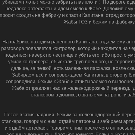
убиваем плоть ( можно забрать глаз плоти ). По дороге к
недалеко артефакты и идём смело к Жабе. Доложив ему 
просит сходить на фабрику и спасти Капитана, отряд котор
Жабы ТОЗ и бежим на фабрику
На фабрике находим раненного Капитана, отдаём ему апте
разговора появляется контролер, который находится на ч
подняться наверх по лестнице и убить его, ибо просто умр
убили контролера, обыскали труп военного, не торопите
дальше, за печкой, есть маленькая пасхалка, возле ске
Забираем всё и сопровождаем Капитана в сторону блок
сопроводили, бежим к Жабе и отчитываемся о выполненн
Жаба отправляет нас за железнодорожный переезд, гд
сталкером в домике, отдать ему патроны и за
После взятия задания, бежим за железнодорожный перее
сталкера, говорим с ним, отдаём патроны и забираем арт
и отдаём артефакт. Говорим с ним, после чего он посыла
военные документы. Даёт бронежилет. Если не брали за