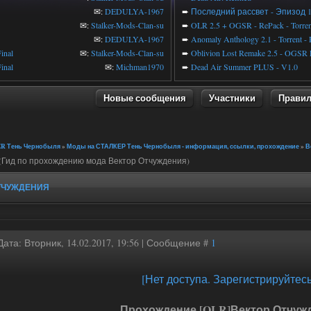
✉:
DEDULYA-1967
➨
Последний рассвет - Эпизод 
✉:
Stalker-Mods-Clan-su
➨
OLR 2.5 + OGSR - RePack - Torren
✉:
DEDULYA-1967
➨
Anomaly Anthology 2.1 - Torrent -
inal
✉:
Stalker-Mods-Clan-su
➨
Oblivion Lost Remake 2.5 - OGSR 
inal
✉:
Michman1970
➨
Dead Air Summer PLUS - V1.0
Новые сообщения
Участники
Прави
R Тень Чернобыля
»
Моды на СТАЛКЕР Тень Чернобыля - информация, ссылки, прохождение
»
В
(Гид по прохождению мода Вектор Отчуждения)
ТЧУЖДЕНИЯ
Дата: Вторник, 14.02.2017, 19:56 | Сообщение #
1
[Нет доступа. Зарегистрируйтесь
Прохождение [OLR]Вектор Отчуж