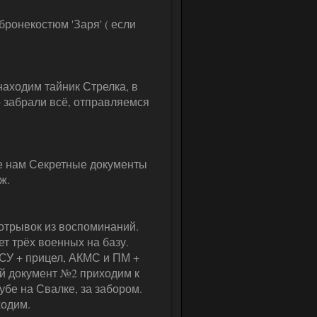
ронекостюм 'Заря' ( если
находим тайник Стрелка, в
о забрали всё, отправляемся
е нам Секретные документы
ж.
 отрывок из воспоминаний.
т трёх военных на базу.
КСУ + прицел, АКМС и ПМ +
й документ №2 приходим к
убе на Свалке, за забором.
ходим.