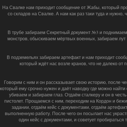
На Свалке нам приходит сообщение от Жабы, который про
со складов на Свалке. А нам как раз таки туда и нужно,
В трубе забираем Секретный документ №3 и поднимаем
монстров, обыскиваем мёртвых военных, забираем лут 
В подземельях забираем артефакт и нам приходит сооб
который ждёт нас возле кранов, что не далеко от 
Говорим с ним и он рассказывает свою историю, после чег
который ему срочно нужен и даёт наводку где можно найти 
убиваем и забираем глаз. Отдаём сталкеру и он в чест
пистолет. Прощаемся с ним, переходим на Кордон и беж
задании, отдаём кейс с документами, отдаём артефакт
выполненную работу. После чего он посылает нас украс
один кейс с документами, и советует пробираться 