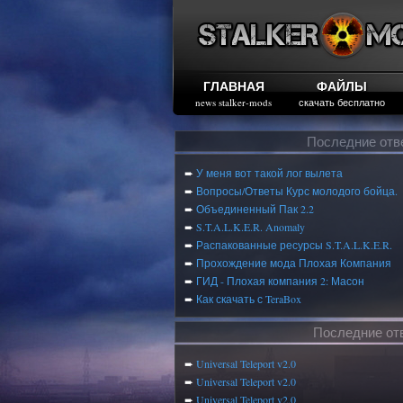
ГЛАВНАЯ
ФАЙЛЫ
news stalker-mods
скачать бесплатно
Последние отв
➨
У меня вот такой лог вылета
➨
Вопросы/Ответы Курс молодого бойца.
➨
Объединенный Пак 2.2
➨
S.T.A.L.K.E.R. Anomaly
➨
Распакованные ресурсы S.T.A.L.K.E.R.
➨
Прохождение мода Плохая Компания
➨
ГИД - Плохая компания 2: Масон
➨
Как скачать с TeraBox
Последние от
➨
Universal Teleport v2.0
➨
Universal Teleport v2.0
➨
Universal Teleport v2.0