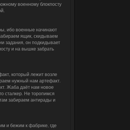
 южному военному блокпосту
ой.
оры, ибо военные начинают
 забираем ящик, скидываем
ии задания, он подкидывает
осту и на вышке забрать
факт, который лежит возле
ираем нужный нам артефакт.
кт. Жаба даёт нам новое
-то сталкер. Не торопимся
 там забираем антирады и
им и бежим к фабрике, где