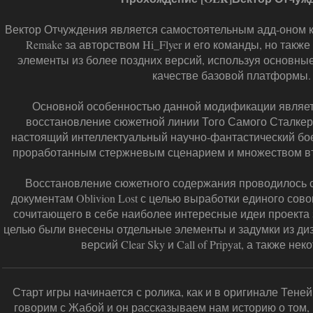
Вектор Отчуждения является самостоятельным адд-оном к п
Remake за авторством Hi_Flyer и его команды, но также
элементы из более поздних версий, используя основны
качестве базовой платформы.
Основной особенностью данной модификации являе
восстановление сюжетной линии Того Самого Сталкер
настоящий интеллектуальный научно-фантастический бое
проработанным стержневым сценарием и множеством вт
Восстановление сюжетного содержания проводилось с
документам Oblivion Lost с целью выработки единого сов
сочитающего в себе наиболее интересные идеи проекта 
целью были внесены отдельные элементы и задумки из ди
версий Clear Sky и Call of Pripyat, а также не
Старт игры начинается с ролика, как и в оригинале Тене
говорим с Жабой и он рассказываем нам историю о том, 