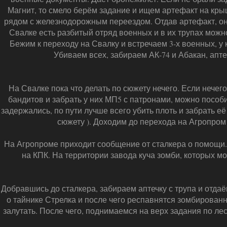
Магнит, то смело берём задание и ищем артефакт на кры
рядом с железнодорожным переездом. Отдав артефакт, он 
Свалке есть разбитый отряд военных и в их трупах можно
Бежим к переходу на Свалку и встречаем 3-х военных, у
Убиваем всех, забираем АК-74 и Абакан, апте
На Свалке пока что делать по сюжету нечего. Если нечег
бандитов и забрать у них МП5 с патронами, можно пособ
задержались, по пути лучше всего убить плоть и забрать её
сюжету ). Доходим до перехода на Агропром
На Агропроме приходит сообщение от сталкера о помощи.
на КПК. На территории завода куча зомби, которых м
Добравшись до сталкера, забираем аптечку с трупа и отда
о тайнике Стрелка и после чего респавнятся зомбированн
залутать. После чего, поднимаемся на верх задания по ле