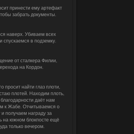
сит принести ему артефакт
 чтобы забрать документы.
ся наверх. Убиваем всех
и спускаемся в подземку.
щение от сталкера Филии,
перехода на Кордон.
о просит найти глаз плоти,
стаю плотей. Находим плоть,
ь благодарности даёт нам
им к Жабе. Отчитываемся о
 и получаем награду за
ть на южном блокпосте ещё
туда только вечером.