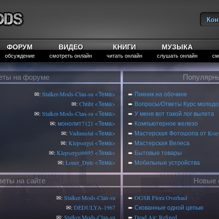
Кон
Вы
ФОРУМ
ВИДЕО
КНИГИ
МУЗЫКА
обсуждение
смотреть онлайн
читать онлайн
слушать онлайн
см
еты на форуме
Популярны
✉:
Stalker-Mods-Clan-su
<Тема>
➨
Пикник на обочине
✉:
Chtiht
<Тема>
➨
Вопросы/Ответы Курс молодог
✉:
Stalker-Mods-Clan-su
<Тема>
➨
У меня вот такой лог вылета
✉:
монолит7121
<Тема>
➨
Компьютерное железо
✉:
Vadumstal
<Тема>
➨
Мастерская Фотошопа от Konv
✉:
Klepsergei
<Тема>
➨
Мастерская Велеса
✉:
Klepsergei6695
<Тема>
➨
Бытовые товары
✉:
Loner_Dute
<Тема>
➨
Мобильные устройства
веты на сайте
Новые 
✉:
Stalker-Mods-Clan-su
➨
OGSR Flora Overhaul
✉:
DEDULYA-1967
➨
Скованные одной цепью
✉:
Stalker-Mods-Clan-su
➨
Dead Air: Refined