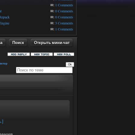
1
✉:
1 Comments
t
✉:
0 Comments
 Repack
✉:
0 Comments
Engine
✉:
3 Comments
✉:
1 Comments
ла
Поиск
Открыть мини-чат
ектор
.]
дения