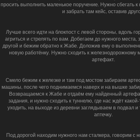
просить выполнить маленькое поручение. Нужно сбегать к
и забрать там кейс, оставив друг
Лучше всего идти на блокпост с левой стороны, вдоль г
агриться и стрелять по вам. Добегаем до нужного места,
другой и бежим обратно к Жабе. Доложив ему о выполнен
новую работёнку. Нужно сходить к железнодорожному м
артефакт.
Смело бежим к железке и там под мостом забираем арте
машины, после чего поднимаемся наверх и на вышке заб
Возвращаемся к Жабе и отдаём ему найденный артефа
задания, и нужно сходить к туннелю, где нас ждёт какой
уходить, на выходе из деревни заглядываем в подвал и
аптечку.
Под дорогой находим нужного нам сталкера, говорим с н