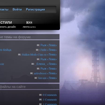
такты
Войти
Регистрация
ход
СТИЛИ
RSS
енить дизайн
лента news
е темы на форуме
✉:
Рыж
<Тема>
о бойца.
✉:
Chtiht
<Тема>
✉:
Stalker-Mods-Clan-su
<Тема>
✉:
Рыж
<Тема>
oir
✉:
_Елена_
<Тема>
✉:
Рыж
<Тема>
✉:
activeboost
<Тема>
✉:
ferr-um
<Тема>
файлы на сайте
✉:
0 Comments
✉:
1 Comments
✉:
1 Comments