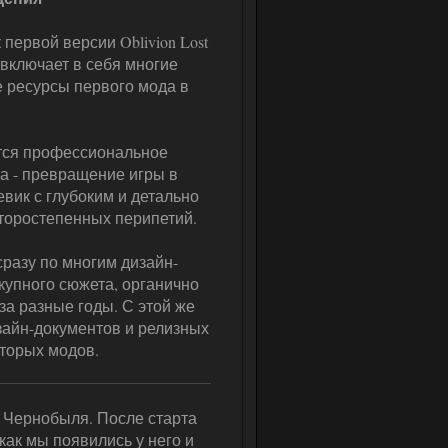
ервой версии Oblivion Lost
 включает в себя многие
е ресурсы первого мода в
тся профессиональное
а - превращение игры в
вик с глубоким и детально
оростепенных перипетий.
разу по многим дизайн-
окупного сюжета, органично
за разные годы. С этой же
зайн-документов и релизных
которых модов.
й Чернобыля. После старта
как мы появились у него и