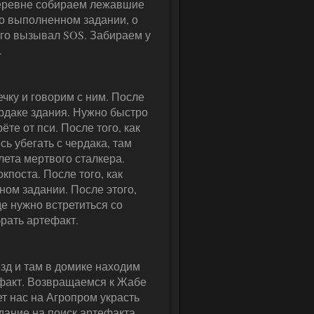
 деревне собираем лежавшие
о выполненном задании, о
ого вызывал SOS. Забираем у
.
чку и говорим с ним. После
ердаке здания. Нужно быстро
ёте от пси. После того, как
сь убегать с чердака, там
лета мертвого сталкера.
поста. После того, как
ом задании. После этого,
е нужно встретиться со
брать артефакт.
зд и там в домике находим
ефакт. Возвращаемся к Жабе
ет нас на Агропром украсть
дание на поиск артефакта