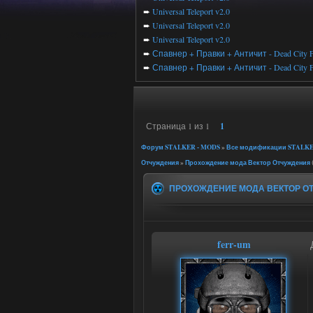
➨
Universal Teleport v2.0
➨
Universal Teleport v2.0
➨
Universal Teleport v2.0
➨
Спавнер + Правки + Античит - Dead City F
➨
Спавнер + Правки + Античит - Dead City F
Страница
1
из
1
1
Форум STALKER - MODS
»
Все модификации STALKE
Отчуждения
»
Прохождение мода Вектор Отчуждения
ПРОХОЖДЕНИЕ МОДА ВЕКТОР О
ferr-um