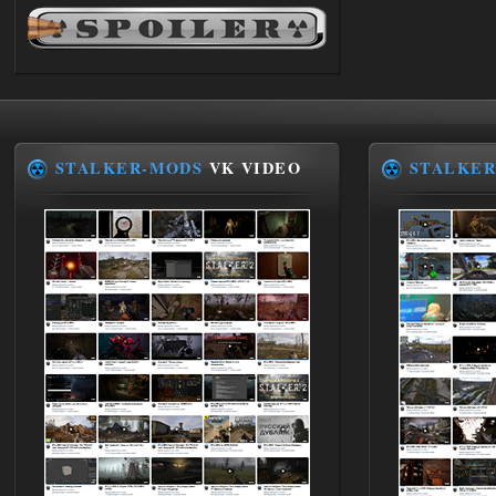
использования предметов как в
трелере?
03.08.2026
Ответить ➤
ANOMALY ※ MEDIUM 7.0
Stalker-Mods-Clan-su
19:14
STALKER-MODS
VK VIDEO
STALKER
Доступно только для пользователей
03.08.2026
Ответить ➤
Improved Weapon Pack (I.W.P.) - UPD
30.12.25
Stalker-Mods-Clan-su
11:00
Глобальный патч от
31.07.2026.
Устанавливать только
поверх финальной версии все в одном
(Standalone Final) от 29.12.2025!
Доступно только для пользователей