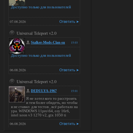
Доступно только для пользователей
07.08.2026
Ответить ➤
Universal Teleport v2.0
Stalker-Mods-Clan-su
15:03
Доступно только для пользователей
06.08.2026
Ответить ➤
Universal Teleport v2.0
DEDULYA-1967
15:01
Я не хотел кого то расстроить
и тем более обидеть, но чтобы
я не ставил для тестов , всё работало на
ура. WINDOWS 11pro\64, озу 16гб,
intel xeon v3 1270 v2, gtx 1050 ti
06.08.2026
Ответить ➤