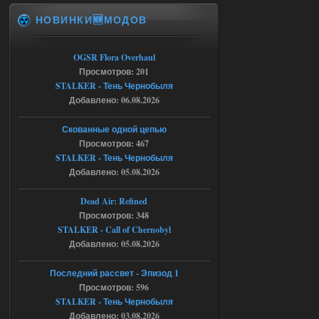
Michman1970
09:16
НОВИНКИ🆕МОДОВ
Что то не работает спавнер,
все устанавливал по
мануалу......
OGSR Flora Overhaul
Просмотров: 201
06.08.2026
Ответить ➤
STALKER - Тень Чернобыля
Добавлено: 06.08.2026
Игра для сталкера 21-очко
ruslanpyrusov
23:13
Скованные одной цепью
как изменить макс сумму
Просмотров: 467
ставки в файлах чтобы
STALKER - Тень Чернобыля
ставить больше 1 к
Добавлено: 05.08.2026
05.08.2026
Ответить ➤
Dead Air: Refined
Просмотров: 348
Тайна Зоны - Remaster 2026
STALKER - Call of Chernobyl
Stalker-Mods-Clan-su
21:33
Добавлено: 05.08.2026
Доступно только для пользователей
Последний рассвет - Эпизод 1
Просмотров: 596
STALKER - Тень Чернобыля
05.08.2026
Ответить ➤
Добавлено: 03.08.2026