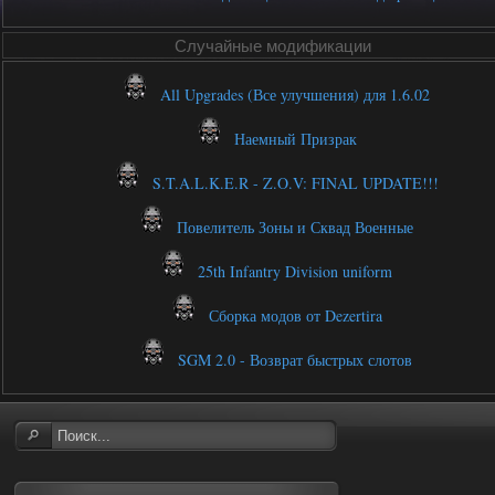
Случайные модификации
All Upgrades (Все улучшения) для 1.6.02
Наемный Призрак
S.T.A.L.K.E.R - Z.O.V: FINAL UPDATE!!!
Повелитель Зоны и Сквад Военные
25th Infantry Division uniform
Сборка модов от Dezertira
SGM 2.0 - Возврат быстрых слотов