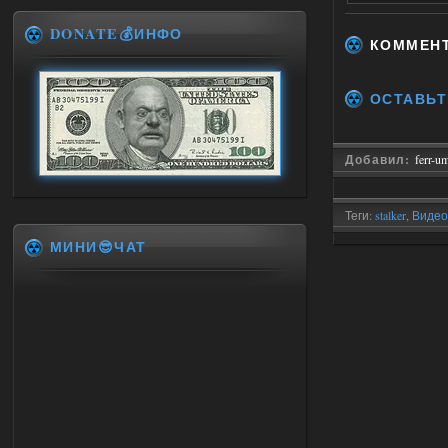
DONATE💰ИНФО
КОММЕН
ОСТАВЬТ
Добавил:
ferr-u
Теги:
stalker
,
Видео
сталк
,
S.T.A.L.K.E.R
МИНИ😎ЧАТ