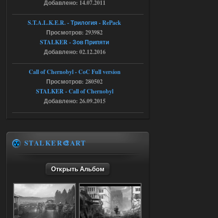
Добавлено: 14.07.2011
Stalker-Mods-Clan-su
16:57
S.T.A.L.K.E.R. - Трилогия - RePack
Просмотров: 293982
Доступно только для пользователей
STALKER - Зов Припяти
Добавлено: 02.12.2016
05.08.2026
Ответить ➤
Call of Chernobyl - CoC Full version
Путь во мгле + GUNSLINGER mod
Просмотров: 280502
STALKER - Call of Chernobyl
stalker673920
16:09
Добавлено: 26.09.2015
где пароль?
05.08.2026
Ответить ➤
STALKER🎨ART
Dead Air: Refined
Открыть Альбом
Stalker-Mods-Clan-su
09:03
Доступно только для пользователей
05.08.2026
Ответить ➤