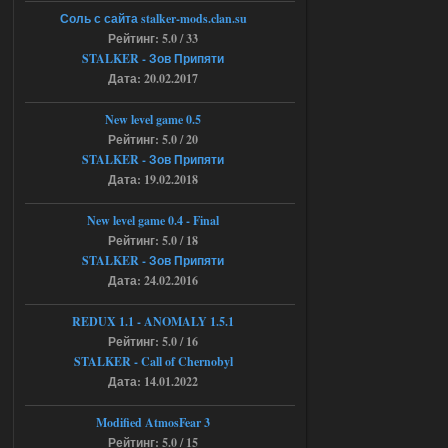
Соль с сайта stalker-mods.clan.su
Объединенный Пак 2 + OGSR +
Рейтинг: 5.0 / 33
STCoP WP 3.4
STALKER - Зов Припяти
Дата: 20.02.2017
Stalker-Mods-Clan-su
11:30
New level game 0.5
Доступно только для пользователей
Рейтинг: 5.0 / 20
STALKER - Зов Припяти
04.08.2026
Дата: 19.02.2018
Ответить ➤
Объединенный Пак 2 + OGSR +
New level game 0.4 - Final
Рейтинг: 5.0 / 18
STCoP WP 3.4
STALKER - Зов Припяти
andreyforest1993
08:24
Дата: 24.02.2016
там есть опция расшириные
анимации нпс, я поставил
REDUX 1.1​​​​​​​ - ANOMALY 1.5.1
галочку но толку ноль, ни каких
Рейтинг: 5.0 / 16
анимаций нет, может это что-то другое,
не известно, больше нет ни каких таких
STALKER - Call of Chernobyl
кнопок по поводу анимаций
Дата: 14.01.2022
04.08.2026
Ответить ➤
Modified AtmosFear 3
Последний рассвет - Эпизод 1
Рейтинг: 5.0 / 15