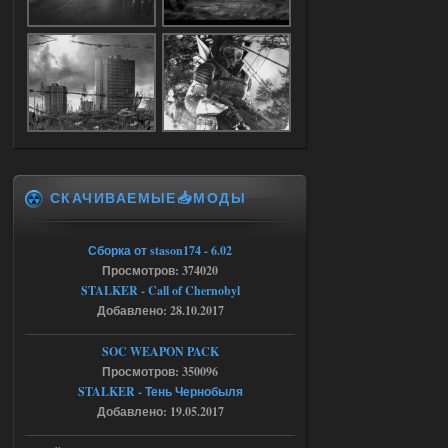
Объединенный Пак 2 + OGSR +
STCoP WP 3.4
Stalker-Mods-Clan-su
17:25
Доступно только для пользователей
04.08.2026
Ответить ➤
СКАЧИВАЕМЫЕ📥МОДЫ
Объединенный Пак 2 + OGSR +
STCoP WP 3.4
Сборка от stason174 - 6.02
Просмотров: 374020
Stalker-Mods-Clan-su
17:19
STALKER - Call of Chernobyl
Добавлено: 28.10.2017
Доступно только для пользователей
SOC WEAPON PACK
Просмотров: 350096
04.08.2026
Ответить ➤
STALKER - Тень Чернобыля
Объединенный Пак 2 + OGSR +
Добавлено: 19.05.2017
STCoP WP 3.4