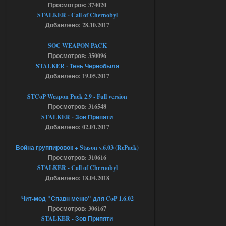
Просмотров: 374020
[error]Expression : FATAL ERROR
STALKER - Call of Chernobyl
[error]Function :
CScriptEngine::lua_pcall_failed
Добавлено: 28.10.2017
[error]File : D:\a\OGSR-
Engine\OGSR-
Engine\ogsr_engine\COMMON_AI\scrip
SOC WEAPON PACK
t_engine.cpp
Просмотров: 350096
[error]Line : 75
[error]Description :
STALKER - Тень Чернобыля
[CScriptEngine::lua_pcall_failed]: ... -
Добавлено: 19.05.2017
shadow of
chernobyl\gamedata\scripts\xr_camper.sc
ript:510: attempt to index local 'manager'
STCoP Weapon Pack 2.9 - Full version
(a nil value)
Просмотров: 316548
Вылет после захода в Припять.
STALKER - Зов Припяти
05.08.2026
Ответить ➤
Добавлено: 02.01.2017
Скованные одной цепью
Война группировок + Stason v.6.03 (RePack)
Просмотров: 310616
r4908778
18:37
STALKER - Call of Chernobyl
с избавлением от баласта,
доходяга.
Добавлено: 18.04.2018
Чит-мод "Спавн меню" для CoP 1.6.02
05.08.2026
Ответить ➤
Просмотров: 306167
STALKER - Зов Припяти
Путь во мгле + GUNSLINGER mod