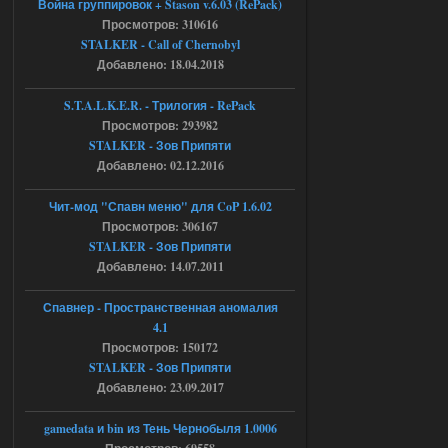
Война группировок + Stason v.6.03 (RePack)
Stalker-Mods-Clan-su
17:08
Просмотров: 310616
STALKER - Call of Chernobyl
Добавлено: 18.04.2018
Доступно только для пользователей
S.T.A.L.K.E.R. - Трилогия - RePack
04.08.2026
Ответить ➤
Просмотров: 293982
STALKER - Зов Припяти
Объединенный Пак 2 + OGSR +
Добавлено: 02.12.2016
STCoP WP 3.4
Чит-мод "Спавн меню" для CoP 1.6.02
Stalker-Mods-Clan-su
16:48
Просмотров: 306167
STALKER - Зов Припяти
Доступно только для пользователей
Добавлено: 14.07.2011
04.08.2026
Ответить ➤
Спавнер - Пространственная аномалия
4.1
Объединенный Пак 2 + OGSR +
Просмотров: 150172
STCoP WP 3.4
STALKER - Зов Припяти
Добавлено: 23.09.2017
andreyforest1993
15:33
вот ещё этот же трелер с
gamedata и bin из Тень Чернобыля 1.0006
вашего сайта, https://stalker-