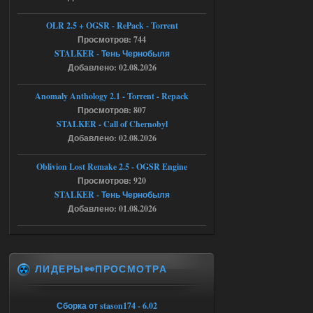
Тайна Зоны - Remaster 2026
OLR 2.5 + OGSR - RePack - Torrent
AndreySA
21:28
Просмотров: 744
STALKER - Тень Чернобыля
патч я установил после
установки мода, да, ладно,
Добавлено: 02.08.2026
наверное вы правы придется ожидать
чудо))
Anomaly Anthology 2.1 - Torrent - Repack
05.08.2026
Ответить ➤
Просмотров: 807
STALKER - Call of Chernobyl
Тайна Зоны - Remaster 2026
Добавлено: 02.08.2026
Stalker-Mods-Clan-su
20:50
Oblivion Lost Remake 2.5 - OGSR Engine
Просмотров: 920
Доступно только для пользователей
STALKER - Тень Чернобыля
Добавлено: 01.08.2026
05.08.2026
Ответить ➤
Тайна Зоны - Remaster 2026
ЛИДЕРЫ👀ПРОСМОТРА
AndreySA
20:25
[05.08.26
20:23:10.934] [17468]
FATAL ERROR
Сборка от stason174 - 6.02