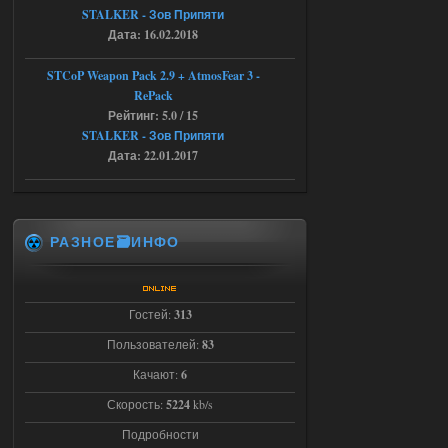
STALKER - Зов Припяти
Stalker-Mods-Clan-su
22:29
Дата: 16.02.2018
Доступно только для пользователей
STCoP Weapon Pack 2.9 + AtmosFear 3 -
RePack
03.08.2026
Ответить ➤
Рейтинг: 5.0 / 15
STALKER - Зов Припяти
Объединенный Пак 2 + OGSR +
Дата: 22.01.2017
STCoP WP 3.4
Stalker-Mods-Clan-su
22:27
РАЗНОЕ🗃️ИНФО
Доступно только для пользователей
03.08.2026
Ответить ➤
Гостей:
313
Объединенный Пак 2 + OGSR +
Пользователей:
83
STCoP WP 3.4
Качают:
6
andreyforest1993
21:22
Скорость:
5224
kb/s
Здравствуйте, почему не
Подробности
Анимаций открытия рюкзака и