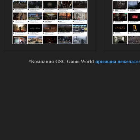
Stalker-Mods-Clan-su
11:00
Глобальный патч от
31.07.2026.
Устанавливать только
поверх финальной версии все в одном
(Standalone Final) от 29.12.2025!
Доступно только для пользователей
03.08.2026
Ответить ➤
*Компания GSC Game World
признана нежелате
ANOMALY ※ MEDIUM 7.0
Dvoeshnik
21:30
Хорошая сборка, графон и
детали на высоте не так
мрачно как в других сборках, дождь
барабанит по металу это нечто. Люблю
хардкор по типу Dead Air но здесь он
компромисный не такой жесткий.
Стартовый набор удивил на харде и
выживании такой комбез крутой не
удержался взял его и ножичек. Забавно
получилось, благо тайники спасают.
Поигрался пока немного но уже оч
нравится как то так!