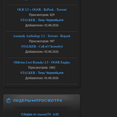
Тайна Зоны - Remaster 2026
OLR 2.5 + OGSR - RePack - Torrent
Stalker-Mods-Clan-su
21:33
Просмотров: 829
STALKER - Тень Чернобыля
Добавлено: 02.08.2026
Доступно только для пользователей
Anomaly Anthology 2.1 - Torrent - Repack
05.08.2026
Ответить ➤
Просмотров: 907
STALKER - Call of Chernobyl
Тайна Зоны - Remaster 2026
Добавлено: 02.08.2026
AndreySA
21:28
Oblivion Lost Remake 2.5 - OGSR Engine
патч я установил после
установки мода, да, ладно,
Просмотров: 1002
наверное вы правы придется ожидать
STALKER - Тень Чернобыля
чудо))
Добавлено: 01.08.2026
05.08.2026
Ответить ➤
Тайна Зоны - Remaster 2026
ЛИДЕРЫ👀ПРОСМОТРА
Stalker-Mods-Clan-su
20:50
Доступно только для пользователей
Сборка от stason174 - 6.02