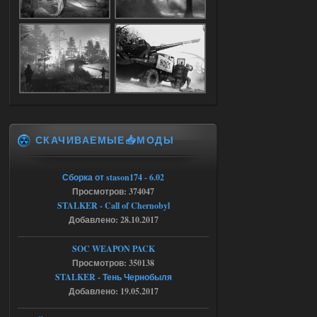
Dead Air: Refined
Stalker-Mods-Clan-su
09:03
Доступно только для пользователей
05.08.2026
Ответить ➤
СКАЧИВАЕМЫЕ📥МОДЫ
Объединенный Пак 2 + OGSR +
STCoP WP 3.4
Сборка от stason174 - 6.02
Stalker-Mods-Clan-su
17:25
Просмотров: 374047
STALKER - Call of Chernobyl
Доступно только для пользователей
Добавлено: 28.10.2017
04.08.2026
Ответить ➤
SOC WEAPON PACK
Просмотров: 350138
Объединенный Пак 2 + OGSR +
STALKER - Тень Чернобыля
STCoP WP 3.4
Добавлено: 19.05.2017
Stalker-Mods-Clan-su
17:19