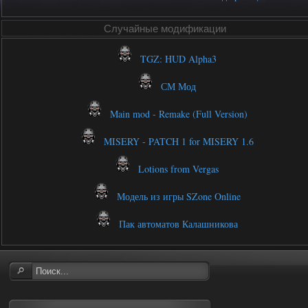
Случайные модификации
TGZ: HUD Alpha3
СМ Мод
Main mod - Remake (Full Version)
MISERY - PATCH 1 for MISERY 1.6
Lotions from Vergas
Модель из игры SZone Online
Пак автоматов Калашникова