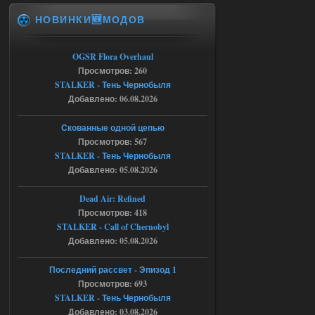
НОВИНКИ🆕МОДОВ
Доступно только для пользователей
06.08.2026
Ответить ➤
OGSR Flora Overhaul
Просмотров: 260
Спавнер + Правки + Античит - Dead
STALKER - Тень Чернобыля
Добавлено: 06.08.2026
City Final
Michman1970
09:16
Скованные одной цепью
Что то не работает спавнер,
Просмотров: 567
все устанавливал по
STALKER - Тень Чернобыля
мануалу......
Добавлено: 05.08.2026
06.08.2026
Ответить ➤
Dead Air: Refined
Просмотров: 418
Игра для сталкера 21-очко
STALKER - Call of Chernobyl
ruslanpyrusov
23:13
Добавлено: 05.08.2026
как изменить макс сумму
ставки в файлах чтобы
Последний рассвет - Эпизод 1
ставить больше 1 к
Просмотров: 693
STALKER - Тень Чернобыля
05.08.2026
Ответить ➤
Добавлено: 03.08.2026