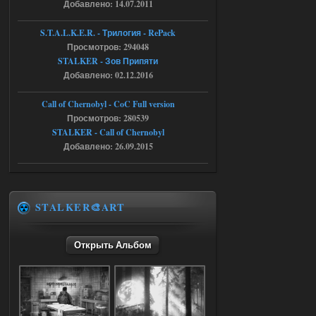
Добавлено: 14.07.2011
r4908778
18:37
S.T.A.L.K.E.R. - Трилогия - RePack
с избавлением от баласта,
Просмотров: 294048
доходяга.
STALKER - Зов Припяти
Добавлено: 02.12.2016
05.08.2026
Ответить ➤
Call of Chernobyl - CoC Full version
Путь во мгле + GUNSLINGER mod
Просмотров: 280539
STALKER - Call of Chernobyl
Stalker-Mods-Clan-su
16:57
Добавлено: 26.09.2015
Доступно только для пользователей
05.08.2026
Ответить ➤
STALKER🎨ART
Путь во мгле + GUNSLINGER mod
Открыть Альбом
stalker673920
16:09
где пароль?
05.08.2026
Ответить ➤