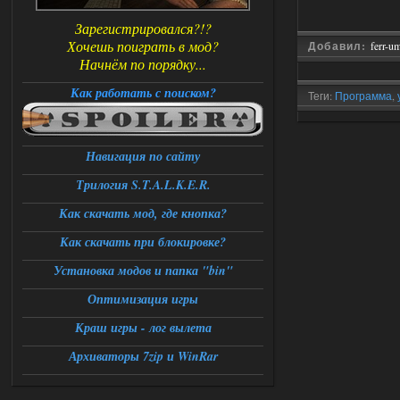
Зарегистрировался?!?
Хочешь поиграть в мод?
Добавил:
ferr-u
Начнём по порядку...
Как работать с поиском?
Теги:
Программа
,
S.T.A.L.K.E.R.
,
мод
Навигация по сайту
Трилогия S.T.A.L.K.E.R.
Как скачать мод, где кнопка?
Как скачать при блокировке?
Установка модов и папка "bin"
Оптимизация игры
Краш игры - лог вылета
Архиваторы 7zip и WinRar