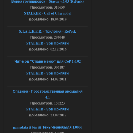
Война группировок + Stason v.6.03 (RePack)
Просмотров: 310659
Доступно только для пользователей
STALKER - Call of Chernobyl
Добавлено: 18.04.2018
04.08.2026
Ответить ➤
S.T.A.L.K.E.R. - Трилогия - RePack
Просмотров: 294048
Объединенный Пак 2 + OGSR +
STALKER - Зов Припяти
STCoP WP 3.4
Добавлено: 02.12.2016
Stalker-Mods-Clan-su
17:08
Чит-мод "Спавн меню" для CoP 1.6.02
Просмотров: 306187
Доступно только для пользователей
STALKER - Зов Припяти
Добавлено: 14.07.2011
04.08.2026
Ответить ➤
Спавнер - Пространственная аномалия
Объединенный Пак 2 + OGSR +
4.1
STCoP WP 3.4
Просмотров: 150223
STALKER - Зов Припяти
Stalker-Mods-Clan-su
16:48
Добавлено: 23.09.2017
Доступно только для пользователей
gamedata и bin из Тень Чернобыля 1.0006