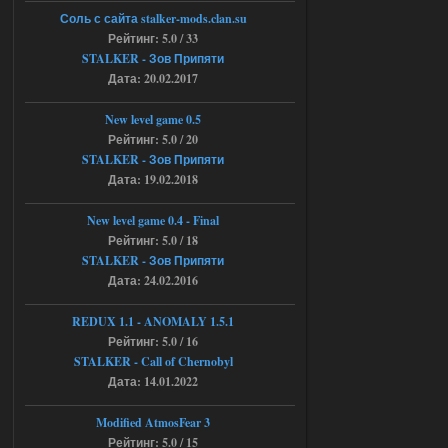
Объединенный Пак 2 + OGSR +
Соль с сайта stalker-mods.clan.su
STCoP WP 3.4
Рейтинг: 5.0 / 33
STALKER - Зов Припяти
andreyforest1993
15:00
Дата: 20.02.2017
https://rutube.ru/video/50be34
6a53045b746b6f2d80812029a
3/?r=plemwd
New level game 0.5
Рейтинг: 5.0 / 20
04.08.2026
Ответить ➤
STALKER - Зов Припяти
Дата: 19.02.2018
Объединенный Пак 2 + OGSR +
STCoP WP 3.4
New level game 0.4 - Final
Рейтинг: 5.0 / 18
Stalker-Mods-Clan-su
11:30
STALKER - Зов Припяти
Дата: 24.02.2016
Доступно только для пользователей
REDUX 1.1​​​​​​​ - ANOMALY 1.5.1
Рейтинг: 5.0 / 16
04.08.2026
Ответить ➤
STALKER - Call of Chernobyl
Объединенный Пак 2 + OGSR +
Дата: 14.01.2022
STCoP WP 3.4
Modified AtmosFear 3
andreyforest1993
08:24
Рейтинг: 5.0 / 15