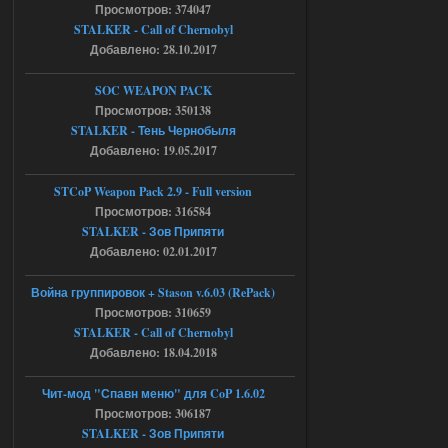
Просмотров: 374047
05.08.2026
Ответить ➤
STALKER - Call of Chernobyl
Добавлено: 28.10.2017
Тайна Зоны - Remaster 2026
SOC WEAPON PACK
AndreySA
20:25
Просмотров: 350138
[05.08.26
STALKER - Тень Чернобыля
20:23:10.934] [17468]
Добавлено: 19.05.2017
FATAL ERROR
[error]Expression : FATAL ERROR
STCoP Weapon Pack 2.9 - Full version
[error]Function :
CScriptEngine::lua_pcall_failed
Просмотров: 316584
[error]File : D:\a\OGSR-
STALKER - Зов Припяти
Engine\OGSR-
Engine\ogsr_engine\COMMON_AI\scrip
Добавлено: 02.01.2017
t_engine.cpp
[error]Line : 75
Война группировок + Stason v.6.03 (RePack)
[error]Description :
[CScriptEngine::lua_pcall_failed]: ... -
Просмотров: 310659
shadow of
STALKER - Call of Chernobyl
chernobyl\gamedata\scripts\xr_camper.sc
ript:510: attempt to index local 'manager'
Добавлено: 18.04.2018
(a nil value)
Вылет после захода в Припять.
Чит-мод "Спавн меню" для CoP 1.6.02
05.08.2026
Ответить ➤
Просмотров: 306187
STALKER - Зов Припяти
Скованные одной цепью