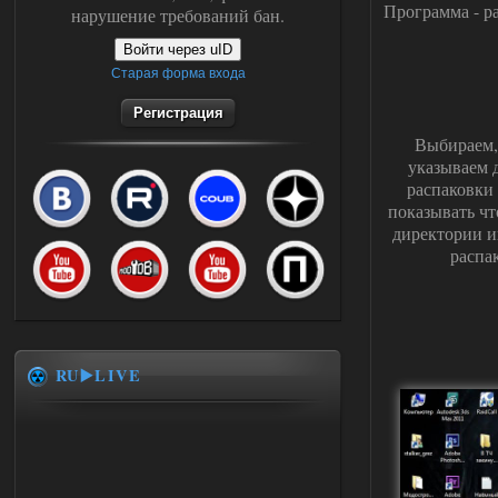
Программа - р
нарушение требований бан.
Войти через uID
Старая форма входа
Регистрация
Выбираем, 
указываем 
распаковки 
показывать чт
директории иг
распа
RU▶️LIVE