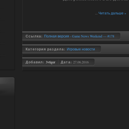
...
Читать дальше »
Ссылка:
Полная версия - Game News Weekend — #178
Категория раздела:
Игровые новости
Добавил:
3vtiger
Дата:
27.06.2016