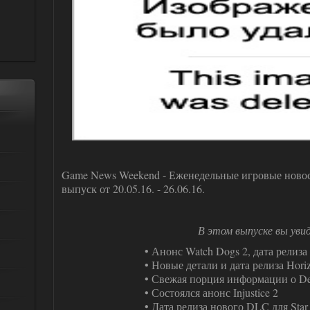
Game News Weekend - Еженедельные игровые ново
выпуск от 20.05.16. - 26.06.16.
В этом выпуске вы уви
• Анонс Watch Dogs 2, дата релиз
• Новые детали и дата релиза Hori
• Свежая порция информации о De
• Состоялся анонс Injustice 2
• Дата релиза нового DLC для Star 