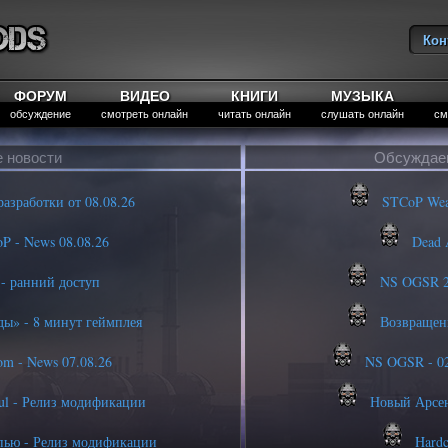
Кон
Вы
ФОРУМ
ВИДЕО
КНИГИ
МУЗЫКА
обсуждение
смотреть онлайн
читать онлайн
слушать онлайн
см
 новости
Обсуждае
азработки от 08.08.26
STCoP Weapo
P - News 08.08.26
Dead A
- ранний доступ
NS OGSR 20
ы» - 8 минут геймплея
Возвращени
m - News 07.08.26
NS OGSR - 02.
ul - Релиз модификации
Новый Арсен
пью - Релиз модификации
Hardc