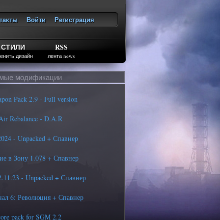
такты
Войти
Регистрация
ход
СТИЛИ
RSS
енить дизайн
лента news
мые модификации
n Pack 2.9 - Full version
ir Rebalance - D.A.R
24 - Unpacked + Спавнер
е в Зону 1.078 + Спавнер
11.23 - Unpacked + Спавнер
ал 6: Революция + Спавнер
ore pack for SGM 2.2