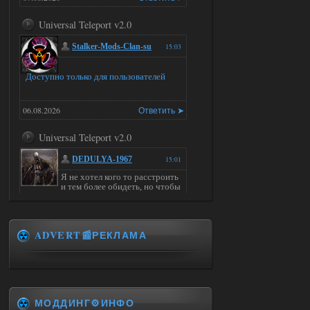
Universal Teleport v2.0
Stalker-Mods-Clan-su
15:03
Доступно только для пользователей
06.08.2026
Ответить ➤
Universal Teleport v2.0
DEDULYA-1967
15:01
Я не хотел кого то расстроить
и тем более обидеть, но чтобы
я не ставил для тестов , всё работало на
ура. WINDOWS 11pro\64, озу 16гб,
intel xeon v3 1270 v2, gtx 1050 ti
ADVERT📰РЕКЛАМА
06.08.2026
Ответить ➤
Universal Teleport v2.0
Stalker-Mods-Clan-su
14:28
МОДДИНГ⚙️ИНФО