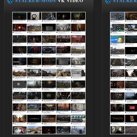
STALKER-MODS
VK VIDEO
STALKER
ANOMALY ※ MEDIUM 7.0
Stalker-Mods-Clan-su
19:14
Доступно только для пользователей
03.08.2026
Ответить ➤
Improved Weapon Pack (I.W.P.) - UPD
30.12.25
Stalker-Mods-Clan-su
11:00
Глобальный патч от
31.07.2026.
Устанавливать только
поверх финальной версии все в одном
(Standalone Final) от 29.12.2025!
Доступно только для пользователей
03.08.2026
Ответить ➤
ANOMALY ※ MEDIUM 7.0