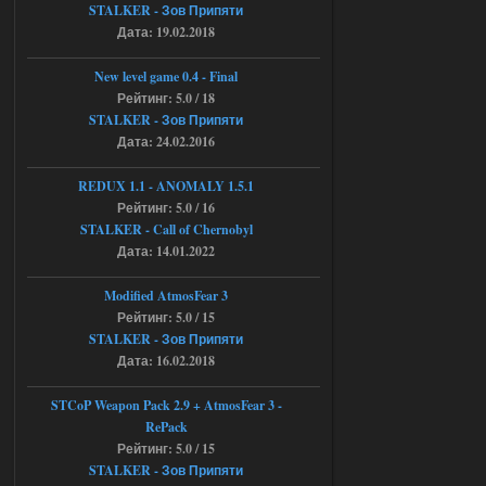
STALKER - Зов Припяти
Stalker-Mods-Clan-su
11:30
Дата: 19.02.2018
Доступно только для пользователей
New level game 0.4 - Final
Рейтинг: 5.0 / 18
04.08.2026
Ответить ➤
STALKER - Зов Припяти
Дата: 24.02.2016
Объединенный Пак 2 + OGSR +
STCoP WP 3.4
REDUX 1.1​​​​​​​ - ANOMALY 1.5.1
Рейтинг: 5.0 / 16
andreyforest1993
08:24
STALKER - Call of Chernobyl
там есть опция расшириные
Дата: 14.01.2022
анимации нпс, я поставил
галочку но толку ноль, ни каких
анимаций нет, может это что-то другое,
Modified AtmosFear 3
не известно, больше нет ни каких таких
Рейтинг: 5.0 / 15
кнопок по поводу анимаций
STALKER - Зов Припяти
04.08.2026
Ответить ➤
Дата: 16.02.2018
Последний рассвет - Эпизод 1
STCoP Weapon Pack 2.9 + AtmosFear 3 -
RePack
Stalker-Mods-Clan-su
22:29
Рейтинг: 5.0 / 15
STALKER - Зов Припяти
Доступно только для пользователей