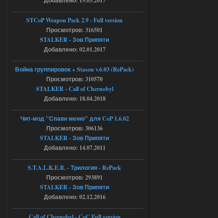
Добавлено: 19.05.2017
Engine\ogsr_engine\COMMON_AI\scrip
t_engine.cpp
[error]Line : 75
STCoP Weapon Pack 2.9 - Full version
[error]Description :
Просмотров: 316501
[CScriptEngine::lua_pcall_failed]: ... -
shadow of
STALKER - Зов Припяти
chernobyl\gamedata\scripts\xr_camper.sc
Добавлено: 02.01.2017
ript:510: attempt to index local 'manager'
(a nil value)
Вылет после захода в Припять.
Война группировок + Stason v.6.03 (RePack)
Просмотров: 310570
05.08.2026
Ответить ➤
STALKER - Call of Chernobyl
Добавлено: 18.04.2018
Скованные одной цепью
r4908778
18:37
Чит-мод "Спавн меню" для CoP 1.6.02
с избавлением от баласта,
Просмотров: 306136
доходяга.
STALKER - Зов Припяти
Добавлено: 14.07.2011
05.08.2026
Ответить ➤
S.T.A.L.K.E.R. - Трилогия - RePack
Просмотров: 293891
Путь во мгле + GUNSLINGER mod
STALKER - Зов Припяти
Stalker-Mods-Clan-su
16:57
Добавлено: 02.12.2016
Доступно только для пользователей
Call of Chernobyl - CoC Full version