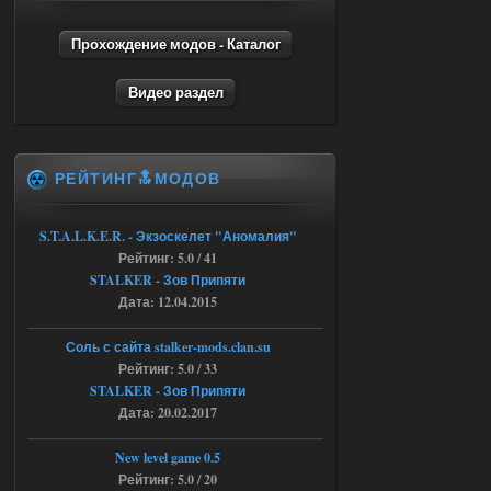
Объединенный Пак 2 + OGSR +
STCoP WP 3.4
Прохождение модов - Каталог
andreyforest1993
15:03
Видео раздел
это и есть эта версия мода
Объединенный Пак 2 + OGSR
+ STCoP WP 3.4, только нет ни каких
анимаций курения и анимаций еды и
экзоча как в трелере
РЕЙТИНГ🔝МОДОВ
04.08.2026
Ответить ➤
Объединенный Пак 2 + OGSR +
S.T.A.L.K.E.R. - Экзоскелет "Аномалия"
Рейтинг: 5.0 / 41
STCoP WP 3.4
STALKER - Зов Припяти
andreyforest1993
15:00
Дата: 12.04.2015
https://rutube.ru/video/50be34
6a53045b746b6f2d80812029a
Соль с сайта stalker-mods.clan.su
3/?r=plemwd
Рейтинг: 5.0 / 33
STALKER - Зов Припяти
04.08.2026
Ответить ➤
Дата: 20.02.2017
Объединенный Пак 2 + OGSR +
New level game 0.5
STCoP WP 3.4
Рейтинг: 5.0 / 20