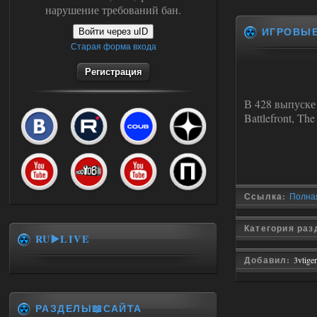
нарушение требований бан.
ИГРОВЫ
Войти через uID
Старая форма входа
Регистрация
В 428 выпуске 
Battlefront, Th
Ссылка:
Полная
Категория раз
RU▶️LIVE
Добавил:
3vtiger
РАЗДЕЛЫ📖САЙТА