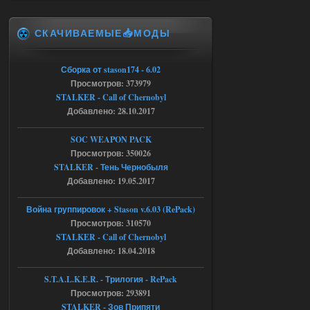
Stalker-Mods-Clan-su
17:25
СКАЧИВАЕМЫЕ📥МОДЫ
Доступно только для пользователей
Сборка от stason174 - 6.02
04.08.2026
Ответить ➤
Просмотров: 373979
STALKER - Call of Chernobyl
Объединенный Пак 2 + OGSR +
Добавлено: 28.10.2017
STCoP WP 3.4
SOC WEAPON PACK
Stalker-Mods-Clan-su
17:19
Просмотров: 350026
STALKER - Тень Чернобыля
Доступно только для пользователей
Добавлено: 19.05.2017
04.08.2026
Ответить ➤
Война группировок + Stason v.6.03 (RePack)
Просмотров: 310570
Объединенный Пак 2 + OGSR +
STALKER - Call of Chernobyl
STCoP WP 3.4
Добавлено: 18.04.2018
Stalker-Mods-Clan-su
17:08
S.T.A.L.K.E.R. - Трилогия - RePack
Просмотров: 293891
Доступно только для пользователей
STALKER - Зов Припяти