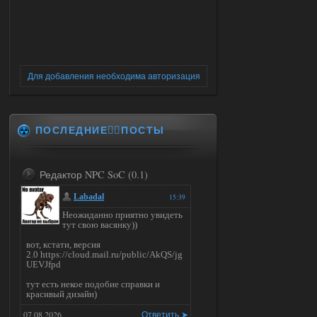
Для добавления необходима авторизация
ПОСЛЕДНИЕ✍🏻ПОСТЫ
Редактор NPC SoC (0.1)
Labadal
15:39
Неожиданно приятно увидеть
тут свою васянку))
вот, кстати, версия
2.0 https://cloud.mail.ru/public/AkQS/jg
UEVJfpd
тут есть некое подобие справки и
красивый дизайн)
07.08.2026
Ответить ➤