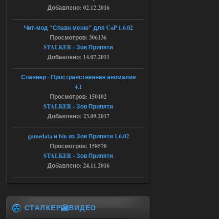
Добавлено: 02.12.2016
04.08.2026
Ответить ➤
Чит-мод "Спавн меню" для CoP 1.6.02
Объединенный Пак 2 + OGSR +
Просмотров: 306136
STALKER - Зов Припяти
STCoP WP 3.4
Добавлено: 14.07.2011
Stalker-Mods-Clan-su
16:48
Спавнер - Пространственная аномалия
Доступно только для пользователей
4.1
Просмотров: 150102
STALKER - Зов Припяти
04.08.2026
Ответить ➤
Добавлено: 23.09.2017
Объединенный Пак 2 + OGSR +
gamedata и bin из Зов Припяти 1.6.02
STCoP WP 3.4
Просмотров: 158570
STALKER - Зов Припяти
andreyforest1993
15:33
Добавлено: 24.11.2016
вот ещё этот же трелер с
вашего сайта, https://stalker-
mods.su/news/op_2_ogsr_stcop_wp_3_4
_trejler_2022/2022-11-30-6818
04.08.2026
Ответить ➤
СТАЛКЕР🎦ВИДЕО