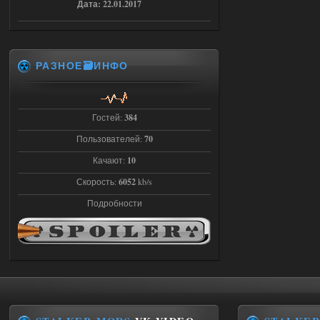
Дата: 22.01.2017
03.08.2026
Ответить ➤
Объединенный Пак 2 + OGSR +
РАЗНОЕ🗃️ИНФО
STCoP WP 3.4
Stalker-Mods-Clan-su
22:27
Гостей:
384
Доступно только для пользователей
Пользователей:
70
Качают:
10
03.08.2026
Ответить ➤
Скорость:
6052
kb/s
Объединенный Пак 2 + OGSR +
Подробности
STCoP WP 3.4
andreyforest1993
21:22
Здравствуйте, почему не
Анимаций открытия рюкзака и
использования предметов как в
трелере?
03.08.2026
Ответить ➤