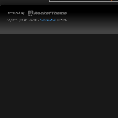
Werdassver
06:36
Developed By
хорош мод! задания
прикольно!
Адаптация из Joomla -
Stalker-Mods
© 2026
02.08.2026
Ответить ➤
Oblivion Lost Remake 2.5 - OGSR
Engine
Stalker-Mods-Clan-su
14:16
Доступно только для пользователей
01.08.2026
Ответить ➤
Oblivion Lost Remake 2.5 - OGSR
Engine
kulikulikuli
13:19
а где здесь огср? я на скринах
вижу только обоссаный