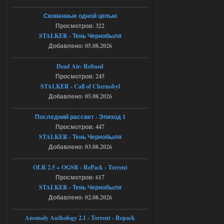
06.08.2026
Ответить ➤
Скованные одной цепью
Просмотров: 322
Игра для сталкера 21-очко
STALKER - Тень Чернобыля
Добавлено: 05.08.2026
ruslanpyrusov
23:13
как изменить макс сумму
Dead Air: Refined
ставки в файлах чтобы
Просмотров: 245
ставить больше 1 к
STALKER - Call of Chernobyl
05.08.2026
Ответить ➤
Добавлено: 05.08.2026
Тайна Зоны - Remaster 2026
Последний рассвет - Эпизод 1
Просмотров: 447
Stalker-Mods-Clan-su
21:33
STALKER - Тень Чернобыля
Добавлено: 03.08.2026
Доступно только для пользователей
OLR 2.5 + OGSR - RePack - Torrent
05.08.2026
Просмотров: 617
Ответить ➤
STALKER - Тень Чернобыля
Тайна Зоны - Remaster 2026
Добавлено: 02.08.2026
AndreySA
21:28
Anomaly Anthology 2.1 - Torrent - Repack