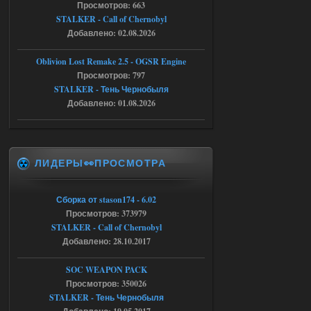
патч я установил после
Просмотров: 663
установки мода, да, ладно,
STALKER - Call of Chernobyl
наверное вы правы придется ожидать
чудо))
Добавлено: 02.08.2026
05.08.2026
Ответить ➤
Oblivion Lost Remake 2.5 - OGSR Engine
Просмотров: 797
Тайна Зоны - Remaster 2026
STALKER - Тень Чернобыля
Stalker-Mods-Clan-su
20:50
Добавлено: 01.08.2026
Доступно только для пользователей
ЛИДЕРЫ👀ПРОСМОТРА
05.08.2026
Ответить ➤
Тайна Зоны - Remaster 2026
Сборка от stason174 - 6.02
Просмотров: 373979
AndreySA
20:25
STALKER - Call of Chernobyl
[05.08.26
20:23:10.934] [17468]
Добавлено: 28.10.2017
FATAL ERROR
SOC WEAPON PACK
[error]Expression : FATAL ERROR
[error]Function :
Просмотров: 350026
CScriptEngine::lua_pcall_failed
STALKER - Тень Чернобыля
[error]File : D:\a\OGSR-
Engine\OGSR-