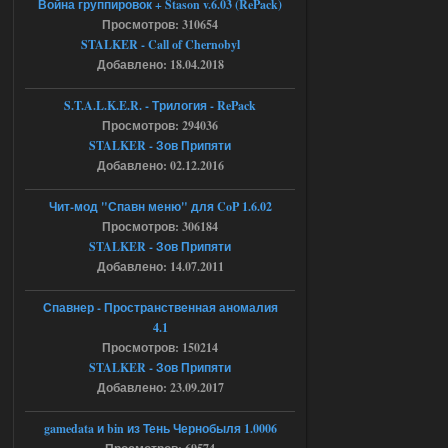
Война группировок + Stason v.6.03 (RePack)
Просмотров: 310654
Доступно только для пользователей
STALKER - Call of Chernobyl
Добавлено: 18.04.2018
04.08.2026
Ответить ➤
S.T.A.L.K.E.R. - Трилогия - RePack
Просмотров: 294036
Объединенный Пак 2 + OGSR +
STALKER - Зов Припяти
STCoP WP 3.4
Добавлено: 02.12.2016
Stalker-Mods-Clan-su
17:08
Чит-мод "Спавн меню" для CoP 1.6.02
Просмотров: 306184
Доступно только для пользователей
STALKER - Зов Припяти
Добавлено: 14.07.2011
04.08.2026
Ответить ➤
Спавнер - Пространственная аномалия
Объединенный Пак 2 + OGSR +
4.1
STCoP WP 3.4
Просмотров: 150214
STALKER - Зов Припяти
Stalker-Mods-Clan-su
16:48
Добавлено: 23.09.2017
Доступно только для пользователей
gamedata и bin из Тень Чернобыля 1.0006