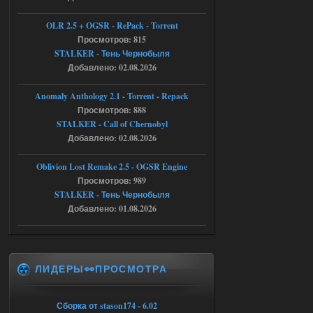
Тайна Зоны - Remaster 2026
OLR 2.5 + OGSR - RePack - Torrent
Stalker-Mods-Clan-su
21:33
Просмотров: 815
STALKER - Тень Чернобыля
Добавлено: 02.08.2026
Доступно только для пользователей
Anomaly Anthology 2.1 - Torrent - Repack
05.08.2026
Ответить ➤
Просмотров: 888
STALKER - Call of Chernobyl
Тайна Зоны - Remaster 2026
Добавлено: 02.08.2026
AndreySA
21:28
Oblivion Lost Remake 2.5 - OGSR Engine
патч я установил после
установки мода, да, ладно,
Просмотров: 989
наверное вы правы придется ожидать
STALKER - Тень Чернобыля
чудо))
Добавлено: 01.08.2026
05.08.2026
Ответить ➤
Тайна Зоны - Remaster 2026
ЛИДЕРЫ👀ПРОСМОТРА
Stalker-Mods-Clan-su
20:50
Доступно только для пользователей
Сборка от stason174 - 6.02