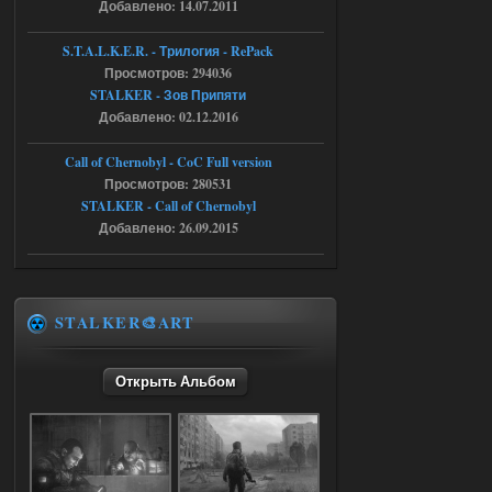
Добавлено: 14.07.2011
r4908778
18:37
S.T.A.L.K.E.R. - Трилогия - RePack
с избавлением от баласта,
Просмотров: 294036
доходяга.
STALKER - Зов Припяти
Добавлено: 02.12.2016
05.08.2026
Ответить ➤
Call of Chernobyl - CoC Full version
Путь во мгле + GUNSLINGER mod
Просмотров: 280531
STALKER - Call of Chernobyl
Stalker-Mods-Clan-su
16:57
Добавлено: 26.09.2015
Доступно только для пользователей
05.08.2026
Ответить ➤
STALKER🎨ART
Путь во мгле + GUNSLINGER mod
Открыть Альбом
stalker673920
16:09
где пароль?
05.08.2026
Ответить ➤