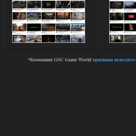
Stalker-Mods-Clan-su
11:00
Глобальный патч от
31.07.2026.
Устанавливать только
поверх финальной версии все в одном
(Standalone Final) от 29.12.2025!
Доступно только для пользователей
03.08.2026
Ответить ➤
*Компания GSC Game World
признана нежелате
ANOMALY ※ MEDIUM 7.0
Dvoeshnik
21:30
Хорошая сборка, графон и
детали на высоте не так
мрачно как в других сборках, дождь
барабанит по металу это нечто. Люблю
хардкор по типу Dead Air но здесь он
компромисный не такой жесткий.
Стартовый набор удивил на харде и
выживании такой комбез крутой не
удержался взял его и ножичек. Забавно
получилось, благо тайники спасают.
Поигрался пока немного но уже оч
нравится как то так!