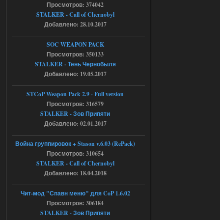
Просмотров: 374042
05.08.2026
Ответить ➤
STALKER - Call of Chernobyl
Добавлено: 28.10.2017
Тайна Зоны - Remaster 2026
SOC WEAPON PACK
AndreySA
20:25
Просмотров: 350133
[05.08.26
STALKER - Тень Чернобыля
20:23:10.934] [17468]
Добавлено: 19.05.2017
FATAL ERROR
[error]Expression : FATAL ERROR
STCoP Weapon Pack 2.9 - Full version
[error]Function :
CScriptEngine::lua_pcall_failed
Просмотров: 316579
[error]File : D:\a\OGSR-
STALKER - Зов Припяти
Engine\OGSR-
Engine\ogsr_engine\COMMON_AI\scrip
Добавлено: 02.01.2017
t_engine.cpp
[error]Line : 75
Война группировок + Stason v.6.03 (RePack)
[error]Description :
[CScriptEngine::lua_pcall_failed]: ... -
Просмотров: 310654
shadow of
STALKER - Call of Chernobyl
chernobyl\gamedata\scripts\xr_camper.sc
ript:510: attempt to index local 'manager'
Добавлено: 18.04.2018
(a nil value)
Вылет после захода в Припять.
Чит-мод "Спавн меню" для CoP 1.6.02
05.08.2026
Ответить ➤
Просмотров: 306184
STALKER - Зов Припяти
Скованные одной цепью