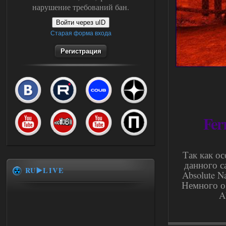
нарушение требований бан.
Войти через uID
Старая форма входа
Регистрация
Fer
Так как о
данного с
RU▶️LIVE
Absolute N
Немного о
A