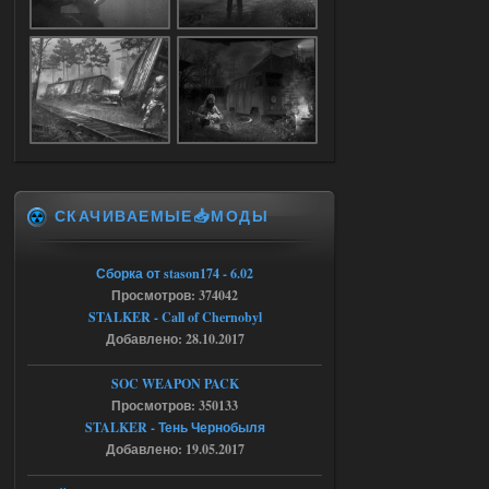
Dead Air: Refined
Stalker-Mods-Clan-su
09:03
Доступно только для пользователей
05.08.2026
Ответить ➤
СКАЧИВАЕМЫЕ📥МОДЫ
Объединенный Пак 2 + OGSR +
STCoP WP 3.4
Сборка от stason174 - 6.02
Stalker-Mods-Clan-su
17:25
Просмотров: 374042
STALKER - Call of Chernobyl
Доступно только для пользователей
Добавлено: 28.10.2017
04.08.2026
Ответить ➤
SOC WEAPON PACK
Просмотров: 350133
Объединенный Пак 2 + OGSR +
STALKER - Тень Чернобыля
STCoP WP 3.4
Добавлено: 19.05.2017
Stalker-Mods-Clan-su
17:19