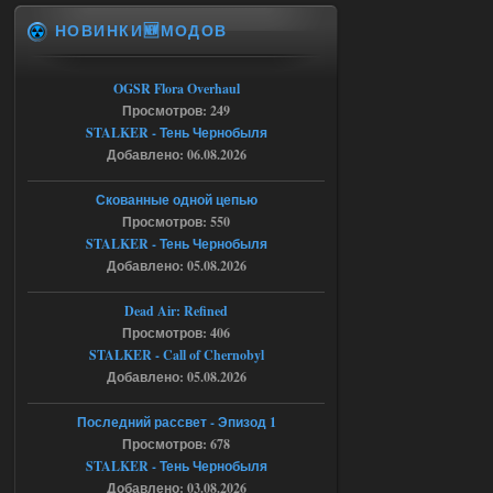
НОВИНКИ🆕МОДОВ
Доступно только для пользователей
06.08.2026
Ответить ➤
OGSR Flora Overhaul
Просмотров: 249
Спавнер + Правки + Античит - Dead
STALKER - Тень Чернобыля
Добавлено: 06.08.2026
City Final
Michman1970
09:16
Скованные одной цепью
Что то не работает спавнер,
Просмотров: 550
все устанавливал по
STALKER - Тень Чернобыля
мануалу......
Добавлено: 05.08.2026
06.08.2026
Ответить ➤
Dead Air: Refined
Просмотров: 406
Игра для сталкера 21-очко
STALKER - Call of Chernobyl
ruslanpyrusov
23:13
Добавлено: 05.08.2026
как изменить макс сумму
ставки в файлах чтобы
Последний рассвет - Эпизод 1
ставить больше 1 к
Просмотров: 678
STALKER - Тень Чернобыля
05.08.2026
Ответить ➤
Добавлено: 03.08.2026