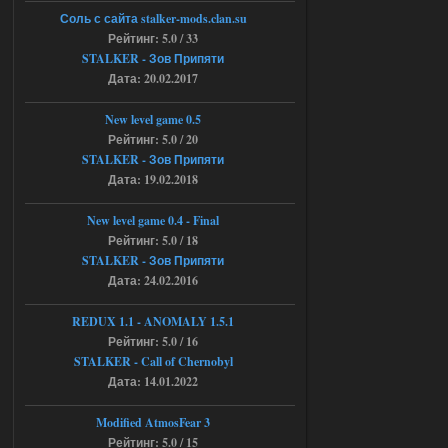
Объединенный Пак 2 + OGSR +
Соль с сайта stalker-mods.clan.su
STCoP WP 3.4
Рейтинг: 5.0 / 33
STALKER - Зов Припяти
andreyforest1993
15:00
Дата: 20.02.2017
https://rutube.ru/video/50be34
6a53045b746b6f2d80812029a
3/?r=plemwd
New level game 0.5
Рейтинг: 5.0 / 20
04.08.2026
Ответить ➤
STALKER - Зов Припяти
Дата: 19.02.2018
Объединенный Пак 2 + OGSR +
STCoP WP 3.4
New level game 0.4 - Final
Рейтинг: 5.0 / 18
Stalker-Mods-Clan-su
11:30
STALKER - Зов Припяти
Дата: 24.02.2016
Доступно только для пользователей
REDUX 1.1​​​​​​​ - ANOMALY 1.5.1
Рейтинг: 5.0 / 16
04.08.2026
Ответить ➤
STALKER - Call of Chernobyl
Объединенный Пак 2 + OGSR +
Дата: 14.01.2022
STCoP WP 3.4
Modified AtmosFear 3
andreyforest1993
08:24
Рейтинг: 5.0 / 15