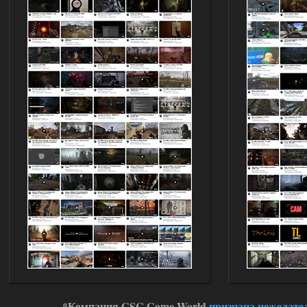
*Компания GSC Game World
признана нежелате