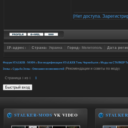
[Нет доступа. Зарегистри
IP-адрес:
Страна:
Украина
Город:
Мелитополь
Дата реги
Форум STALKER - MODS
»
Все модификации STALKER Тень Чернобыля
»
Моды на СТАЛКЕР Те
(Рекомендации и советы по моду)
Зоны
»
Судьба Зоны - Описание возможностей
Страница
1
из
1
1
STALKER-MODS
VK VIDEO
STALKER