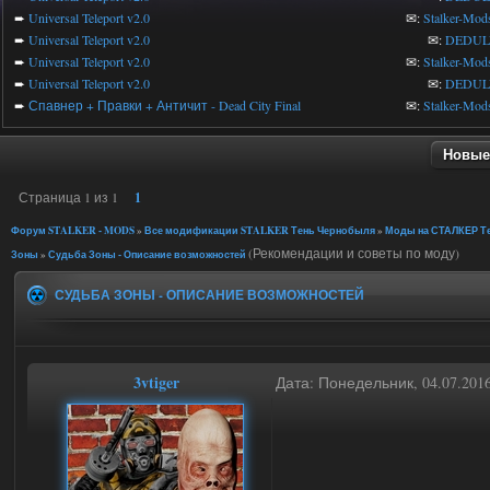
➨
Universal Teleport v2.0
✉:
Stalker-Mod
➨
Universal Teleport v2.0
✉:
DEDUL
➨
Universal Teleport v2.0
✉:
Stalker-Mod
➨
Universal Teleport v2.0
✉:
DEDUL
➨
Спавнер + Правки + Античит - Dead City Final
✉:
Stalker-Mod
Новые
Страница
1
из
1
1
Форум STALKER - MODS
»
Все модификации STALKER Тень Чернобыля
»
Моды на СТАЛКЕР Те
(Рекомендации и советы по моду)
Зоны
»
Судьба Зоны - Описание возможностей
СУДЬБА ЗОНЫ - ОПИСАНИЕ ВОЗМОЖНОСТЕЙ
3vtiger
Дата: Понедельник, 04.07.201