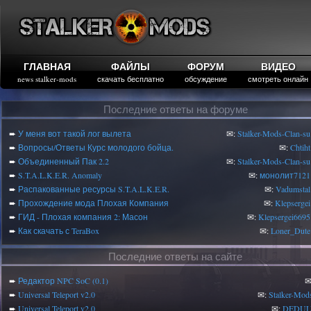
ГЛАВНАЯ
ФАЙЛЫ
ФОРУМ
ВИДЕО
news stalker-mods
скачать бесплатно
обсуждение
смотреть онлайн
Последние ответы на форуме
➨
У меня вот такой лог вылета
✉:
Stalker-Mods-Clan-su
➨
Вопросы/Ответы Курс молодого бойца.
✉:
Chtiht
➨
Объединенный Пак 2.2
✉:
Stalker-Mods-Clan-su
➨
S.T.A.L.K.E.R. Anomaly
✉:
монолит7121
➨
Распакованные ресурсы S.T.A.L.K.E.R.
✉:
Vadumstal
➨
Прохождение мода Плохая Компания
✉:
Klepsergei
➨
ГИД - Плохая компания 2: Масон
✉:
Klepsergei6695
➨
Как скачать с TeraBox
✉:
Loner_Dute
Последние ответы на сайте
➨
Редактор NPC SoC (0.1)
✉
➨
Universal Teleport v2.0
✉:
Stalker-Mod
➨
Universal Teleport v2.0
✉:
DEDUL