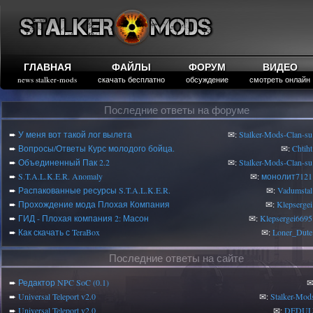
ГЛАВНАЯ
ФАЙЛЫ
ФОРУМ
ВИДЕО
news stalker-mods
скачать бесплатно
обсуждение
смотреть онлайн
Последние ответы на форуме
➨
У меня вот такой лог вылета
✉:
Stalker-Mods-Clan-su
➨
Вопросы/Ответы Курс молодого бойца.
✉:
Chtiht
➨
Объединенный Пак 2.2
✉:
Stalker-Mods-Clan-su
➨
S.T.A.L.K.E.R. Anomaly
✉:
монолит7121
➨
Распакованные ресурсы S.T.A.L.K.E.R.
✉:
Vadumstal
➨
Прохождение мода Плохая Компания
✉:
Klepsergei
➨
ГИД - Плохая компания 2: Масон
✉:
Klepsergei6695
➨
Как скачать с TeraBox
✉:
Loner_Dute
Последние ответы на сайте
➨
Редактор NPC SoC (0.1)
✉
➨
Universal Teleport v2.0
✉:
Stalker-Mod
➨
Universal Teleport v2.0
✉:
DEDUL