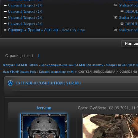
➨
Universal Teleport v2.0
✉:
Stalker-Mod
➨
Universal Teleport v2.0
✉:
DEDUL
➨
Universal Teleport v2.0
✉:
Stalker-Mod
➨
Universal Teleport v2.0
✉:
DEDUL
➨
Спавнер + Правки + Античит - Dead City Final
✉:
Stalker-Mod
Новые
Страница
1
из
1
1
Форум STALKER - MODS
»
Все модификации на STALKER Зов Припяти
»
Сборки на СТАЛКЕР Зо
(Краткая информация и ссылки на 
базе STCoP Weapon Pack
»
Extended completion ( ver.00 )
EXTENDED COMPLETION ( VER.00 )
ferr-um
Дата: Суббота, 08.05.2021, 11