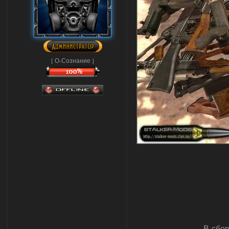
[ О-Сознание ]
В сбо