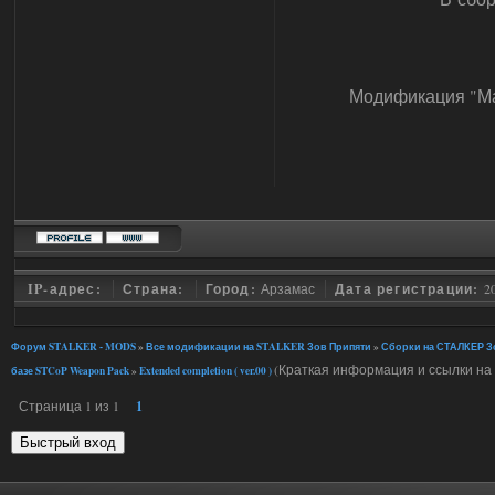
Модификация "Ма
IP-адрес:
Страна:
Город:
Арзамас
Дата регистрации:
2
Форум STALKER - MODS
»
Все модификации на STALKER Зов Припяти
»
Сборки на СТАЛКЕР Зо
(Краткая информация и ссылки на 
базе STCoP Weapon Pack
»
Extended completion ( ver.00 )
Страница
1
из
1
1