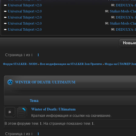
➨
Universal Teleport v2.0
✉:
DEDULYA-1
➨
Universal Teleport v2.0
✉:
Stalker-Mods-Cla
➨
Universal Teleport v2.0
✉:
DEDULYA-1
➨
Universal Teleport v2.0
✉:
Stalker-Mods-Cla
➨
Universal Teleport v2.0
✉:
DEDULYA-1
Новые
Страница
1
из
1
1
Форум STALKER - MODS
»
Все модификации на STALKER Зов Припяти
»
Моды на СТАЛКЕР Зов
WINTER OF DEATH: ULTIMATUM
Тема
Winter of Death: Ultimatum
Краткая информация и ссылки на скачивание.
В этом форуме тем:
1
. На странице показано тем:
1
.
Страница
1
из
1
1