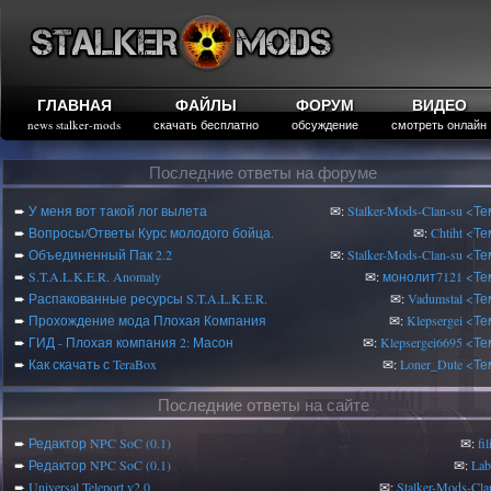
ГЛАВНАЯ
ФАЙЛЫ
ФОРУМ
ВИДЕО
news stalker-mods
скачать бесплатно
обсуждение
смотреть онлайн
Последние ответы на форуме
➨
У меня вот такой лог вылета
✉:
Stalker-Mods-Clan-su
<Те
➨
Вопросы/Ответы Курс молодого бойца.
✉:
Chtiht
<Те
➨
Объединенный Пак 2.2
✉:
Stalker-Mods-Clan-su
<Те
➨
S.T.A.L.K.E.R. Anomaly
✉:
монолит7121
<Те
➨
Распакованные ресурсы S.T.A.L.K.E.R.
✉:
Vadumstal
<Те
➨
Прохождение мода Плохая Компания
✉:
Klepsergei
<Те
➨
ГИД - Плохая компания 2: Масон
✉:
Klepsergei6695
<Те
➨
Как скачать с TeraBox
✉:
Loner_Dute
<Те
Последние ответы на сайте
➨
Редактор NPC SoC (0.1)
✉:
fi
➨
Редактор NPC SoC (0.1)
✉:
Lab
➨
Universal Teleport v2.0
✉:
Stalker-Mods-Cla