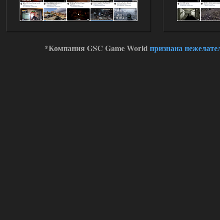
*Компания GSC Game World
признана нежелате