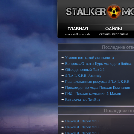
ГЛАВНАЯ
ФАЙЛЫ
news stalker-mods
скачать бесплатно
Последние отв
➨
У меня вот такой лог вылета
➨
Вопросы/Ответы Курс молодого бойца.
➨
Объединенный Пак 2.2
➨
S.T.A.L.K.E.R. Anomaly
➨
Распакованные ресурсы S.T.A.L.K.E.R.
➨
Прохождение мода Плохая Компания
➨
ГИД - Плохая компания 2: Масон
➨
Как скачать с TeraBox
Последние от
➨
Universal Teleport v2.0
➨
Universal Teleport v2.0
➨
Universal Teleport v2.0