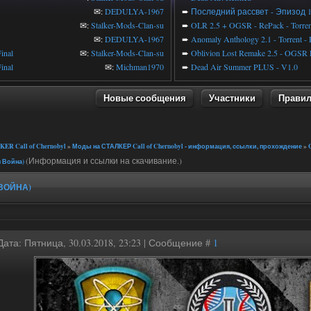
✉:
DEDULYA-1967
➨
Последний рассвет - Эпизод 
✉:
Stalker-Mods-Clan-su
➨
OLR 2.5 + OGSR - RePack - Torren
✉:
DEDULYA-1967
➨
Anomaly Anthology 2.1 - Torrent -
inal
✉:
Stalker-Mods-Clan-su
➨
Oblivion Lost Remake 2.5 - OGSR 
inal
✉:
Michman1970
➨
Dead Air Summer PLUS - V1.0
Новые сообщения
Участники
Прави
ER Call of Chernobyl
»
Моды на СТАЛКЕР Call of Chernobyl - информация, ссылки, прохождение
»
C
(Информация и ссылки на скачивание.)
я Война)
ВОЙНА)
Дата: Пятница, 30.03.2018, 23:23 | Сообщение #
1