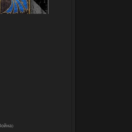
Война)