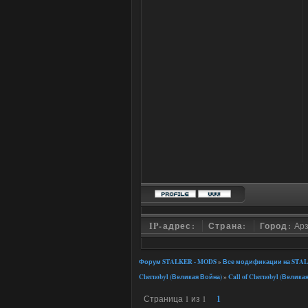
IP-адрес:
Страна:
Город:
Ар
Форум STALKER - MODS
»
Все модификации на STALK
Chernobyl (Великая Война)
»
Call of Chernobyl (Велика
Страница
1
из
1
1