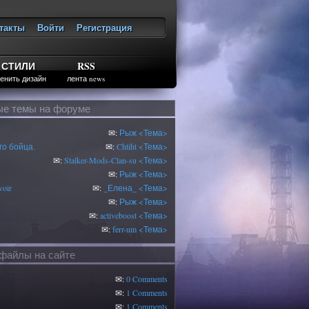
такты
Войти
Регистрация
ход
СТИЛИ
RSS
енить дизайн
лента news
е темы на форуме
✉:
Рыж
<Тема>
о бойца.
✉:
Chtiht
<Тема>
✉:
Stalker-Mods-Clan-su
<Тема>
✉:
Рыж
<Тема>
oir
✉:
_Елена_
<Тема>
✉:
Рыж
<Тема>
✉:
activeboost
<Тема>
✉:
ferr-um
<Тема>
файлы на сайте
✉:
0 Comments
✉:
1 Comments
✉:
1 Comments