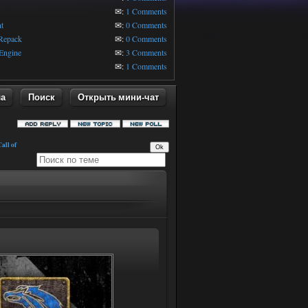
1
✉:
1 Comments
t
✉:
0 Comments
 Repack
✉:
0 Comments
Engine
✉:
3 Comments
✉:
1 Comments
ла
Поиск
Открыть мини-чат
all of