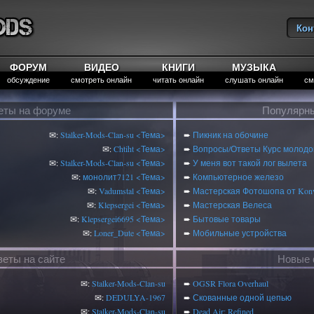
Кон
Вы
ФОРУМ
ВИДЕО
КНИГИ
МУЗЫКА
обсуждение
смотреть онлайн
читать онлайн
слушать онлайн
см
еты на форуме
Популярны
✉:
Stalker-Mods-Clan-su
<Тема>
➨
Пикник на обочине
✉:
Chtiht
<Тема>
➨
Вопросы/Ответы Курс молодог
✉:
Stalker-Mods-Clan-su
<Тема>
➨
У меня вот такой лог вылета
✉:
монолит7121
<Тема>
➨
Компьютерное железо
✉:
Vadumstal
<Тема>
➨
Мастерская Фотошопа от Konv
✉:
Klepsergei
<Тема>
➨
Мастерская Велеса
✉:
Klepsergei6695
<Тема>
➨
Бытовые товары
✉:
Loner_Dute
<Тема>
➨
Мобильные устройства
веты на сайте
Новые 
✉:
Stalker-Mods-Clan-su
➨
OGSR Flora Overhaul
✉:
DEDULYA-1967
➨
Скованные одной цепью
✉:
Stalker-Mods-Clan-su
➨
Dead Air: Refined