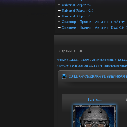
➨
Universal Teleport v2.0
➨
Universal Teleport v2.0
➨
Universal Teleport v2.0
➨
Спавнер + Правки + Античит - Dead City F
➨
Спавнер + Правки + Античит - Dead City F
Страница
1
из
1
1
Форум STALKER - MODS
»
Все модификации на STALK
Chernobyl (Великая Война)
»
Call of Chernobyl (Велика
CALL OF CHERNOBYL (ВЕЛИКАЯ 
ferr-um