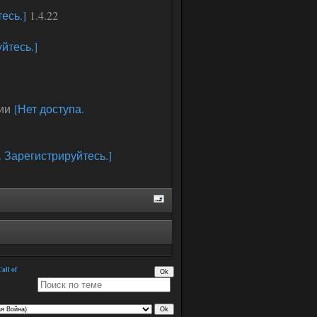
есь.]
1.4.22
йтесь.]
ции
[Нет доступа.
. Зарегистрируйтесь.]
all of